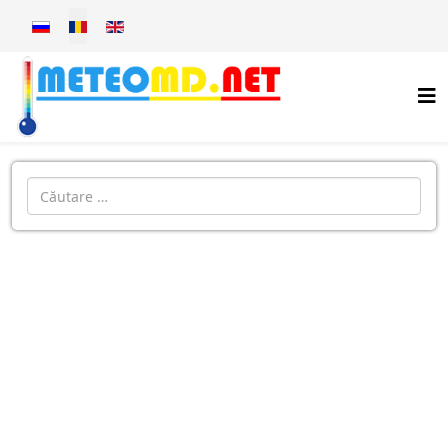
Selectați limba dvs
Introdu localitatea: