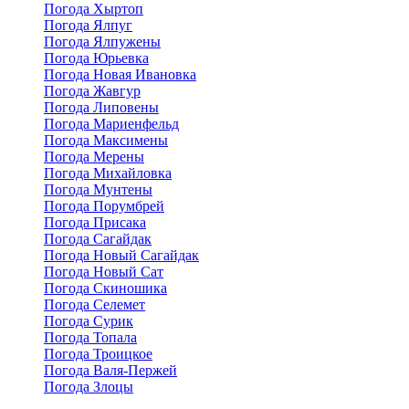
Погода Хыртоп
Погода Ялпуг
Погода Ялпужены
Погода Юрьевка
Погода Новая Ивановка
Погода Жавгур
Погода Липовены
Погода Мариенфельд
Погода Максимены
Погода Мерены
Погода Михайловка
Погода Мунтены
Погода Порумбрей
Погода Присака
Погода Сагайдак
Погода Новый Сагайдак
Погода Новый Сат
Погода Скиношика
Погода Селемет
Погода Сурик
Погода Топала
Погода Троицкое
Погода Валя-Пержей
Погода Злоцы