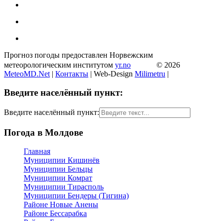
Прогноз погоды предоставлен Норвежским
метеорологическим институтом
yr.no
© 2026
MeteoMD.Net
|
Контакты
| Web-Design
Milimetru
|
Введите населённый пункт:
Введите населённый пункт:
Погода в Молдове
Главная
Муниципии Кишинёв
Муниципии Бельцы
Муниципии Комрат
Муниципии Тирасполь
Муниципии Бендеры (Тигина)
Районе Новые Анены
Районе Бессарабка