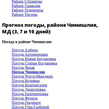
Районе Стрэшены
Районе Тараклия
Районе Теленешты
Районе Унгены
Прогноз погоды, районе Чимишлия,
МД (3, 7 и 10 дней)
Погода в районе Чимишлия
Погода Албина
Погода Артимоновка
Погода Новые Богдановка
Погода Старые Богдановка
Погода Ченак
Погода Чимишлия
Погода Чукур-Минджир
Погода Кодряны
Погода Коштангалия
Погода Димитровка
Погода Екатериновка
Погода Фетица
Погода Градиште
Погода Гура-Галбеней