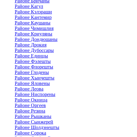
Районе Бричаны
Районе Кагул
Районе Кэлэраши
Районе Кантемир
Районе Каушаны
Районе Чимишлия
Районе Криуляны
Районе Дондюшаны
Районе Дрокия
Районе Дубоссары
Районе Единцы
Районе Фэлешты
Районе Флорешты
Районе Глодены
Районе Хынчешты
Районе Яловены
Районе Леова
Районе Ниспорены
Районе Окница
Районе Оргеев
Районе Резина
Районе Рышканы
Районе Сынжерей
Районе Шолдэнешты
Районе Сорока