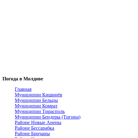
Погода в Молдове
Главная
Муниципии Кишинёв
Муниципии Бельцы
Муниципии Комрат
Муниципии Тирасполь
Муниципии Бендеры (Тигина)
Районе Новые Анены
Районе Бессарабка
Районе Бричаны