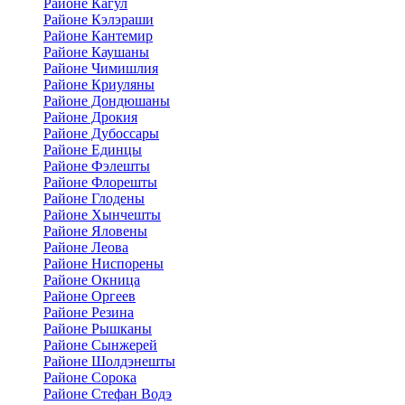
Районе Кагул
Районе Кэлэраши
Районе Кантемир
Районе Каушаны
Районе Чимишлия
Районе Криуляны
Районе Дондюшаны
Районе Дрокия
Районе Дубоссары
Районе Единцы
Районе Фэлешты
Районе Флорешты
Районе Глодены
Районе Хынчешты
Районе Яловены
Районе Леова
Районе Ниспорены
Районе Окница
Районе Оргеев
Районе Резина
Районе Рышканы
Районе Сынжерей
Районе Шолдэнешты
Районе Сорока
Районе Стефан Водэ