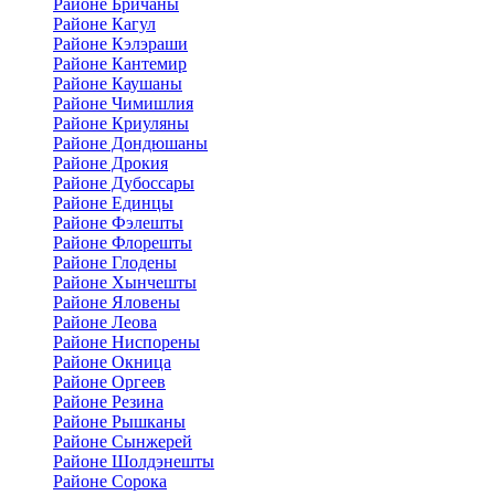
Районе Бричаны
Районе Кагул
Районе Кэлэраши
Районе Кантемир
Районе Каушаны
Районе Чимишлия
Районе Криуляны
Районе Дондюшаны
Районе Дрокия
Районе Дубоссары
Районе Единцы
Районе Фэлешты
Районе Флорешты
Районе Глодены
Районе Хынчешты
Районе Яловены
Районе Леова
Районе Ниспорены
Районе Окница
Районе Оргеев
Районе Резина
Районе Рышканы
Районе Сынжерей
Районе Шолдэнешты
Районе Сорока