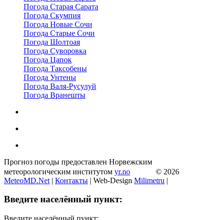
Погода Старая Сарата
Погода Скумпия
Погода Новые Сочи
Погода Старые Сочи
Погода Шолтоая
Погода Суворовка
Погода Цапок
Погода Таксобены
Погода Унтены
Погода Валя-Русулуй
Погода Вранешты
Прогноз погоды предоставлен Норвежским
метеорологическим институтом
yr.no
© 2026
MeteoMD.Net
|
Контакты
| Web-Design
Milimetru
|
Введите населённый пункт:
Введите населённый пункт: