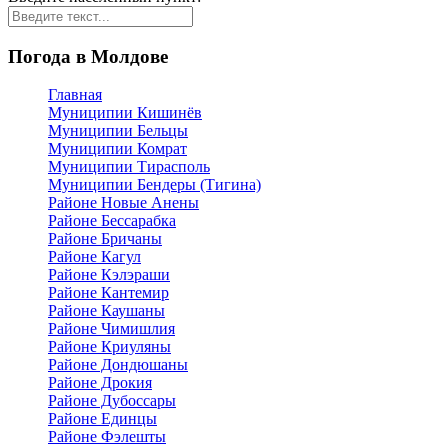
Погода в Молдове
Главная
Муниципии Кишинёв
Муниципии Бельцы
Муниципии Комрат
Муниципии Тирасполь
Муниципии Бендеры (Тигина)
Районе Новые Анены
Районе Бессарабка
Районе Бричаны
Районе Кагул
Районе Кэлэраши
Районе Кантемир
Районе Каушаны
Районе Чимишлия
Районе Криуляны
Районе Дондюшаны
Районе Дрокия
Районе Дубоссары
Районе Единцы
Районе Фэлешты