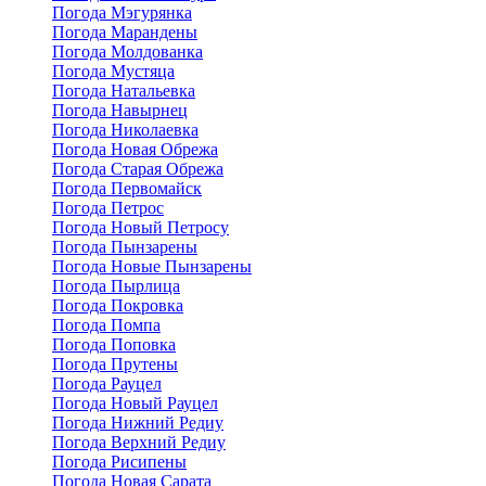
Погода Мэгурянка
Погода Марандены
Погода Молдованка
Погода Мустяца
Погода Натальевка
Погода Навырнец
Погода Николаевка
Погода Новая Обрежа
Погода Старая Обрежа
Погода Первомайск
Погода Петрос
Погода Новый Петросу
Погода Пынзарены
Погода Новые Пынзарены
Погода Пырлица
Погода Покровка
Погода Помпа
Погода Поповка
Погода Прутены
Погода Рауцел
Погода Новый Рауцел
Погода Нижний Редиу
Погода Верхний Редиу
Погода Рисипены
Погода Новая Сарата