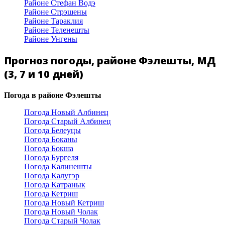
Районе Стефан Водэ
Районе Стрэшены
Районе Тараклия
Районе Теленешты
Районе Унгены
Прогноз погоды, районе Фэлешты, МД
(3, 7 и 10 дней)
Погода в районе Фэлешты
Погода Новый Албинец
Погода Старый Албинец
Погода Белеуцы
Погода Боканы
Погода Бокша
Погода Бургеля
Погода Калинешты
Погода Калугэр
Погода Катранык
Погода Кетриш
Погода Новый Кетриш
Погода Новый Чолак
Погода Старый Чолак