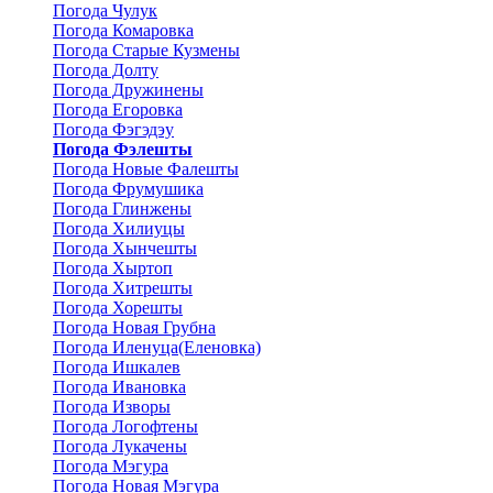
Погода Чулук
Погода Комаровка
Погода Старые Кузмены
Погода Долту
Погода Дружинены
Погода Егоровка
Погода Фэгэдэу
Погода Фэлешты
Погода Новые Фалешты
Погода Фрумушика
Погода Глинжены
Погода Хилиуцы
Погода Хынчешты
Погода Хыртоп
Погода Хитрешты
Погода Хорешты
Погода Новая Грубна
Погода Иленуца(Еленовка)
Погода Ишкалев
Погода Ивановка
Погода Изворы
Погода Логофтены
Погода Лукачены
Погода Мэгура
Погода Новая Мэгура