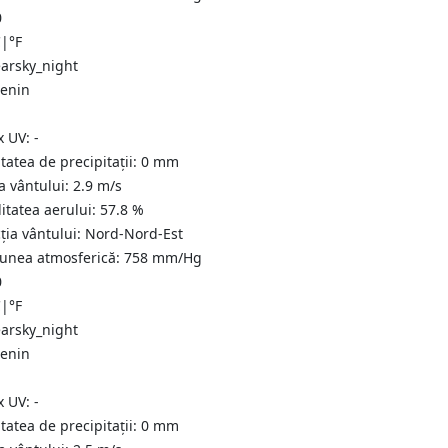
0
C
|
°F
senin
x UV:
-
tatea de precipitații:
0
mm
a vântului:
2.9
m/s
itatea aerului:
57.8
%
ția vântului:
Nord-Nord-Est
iunea atmosferică:
758
mm/Hg
0
C
|
°F
senin
x UV:
-
tatea de precipitații:
0
mm