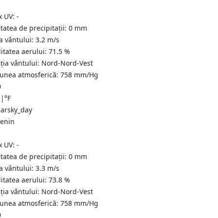
x UV:
-
tatea de precipitații:
0
mm
a vântului:
3.2
m/s
itatea aerului:
71.5
%
ția vântului:
Nord-Nord-Vest
iunea atmosferică:
758
mm/Hg
0
C
|
°F
senin
x UV:
-
tatea de precipitații:
0
mm
a vântului:
3.3
m/s
itatea aerului:
73.8
%
ția vântului:
Nord-Nord-Vest
iunea atmosferică:
758
mm/Hg
0