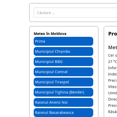
Introdu localitatea:
Pro
Meteo în Moldova
Prima
Met
Municipiul Chișinău
Cer 
Municipiul Bălți
27
°
Info
Municipiul Comrat
Inde
Preci
Municipiul Tiraspol
Vitez
Municipiul Tighina (Bender)
Umid
Dire
Raionul Anenii Noi
Pres
Răsăr
Raionul Basarabeasca