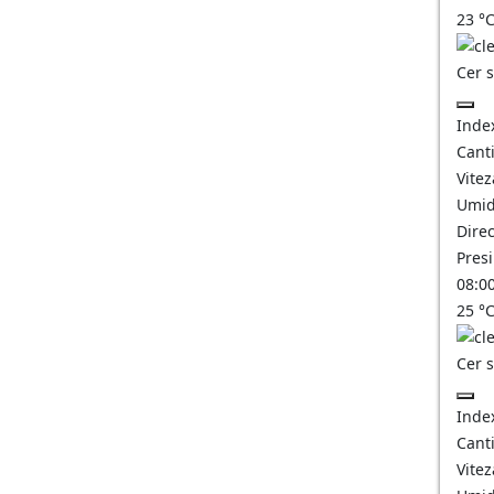
23
°
Cer 
Inde
Canti
Vitez
Umid
Direc
Pres
08:0
25
°
Cer 
Inde
Canti
Vitez