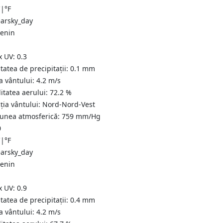
C
|
°F
senin
x UV:
0.3
tatea de precipitații:
0.1
mm
a vântului:
4.2
m/s
itatea aerului:
72.2
%
ția vântului:
Nord-Nord-Vest
iunea atmosferică:
759
mm/Hg
0
C
|
°F
senin
x UV:
0.9
tatea de precipitații:
0.4
mm
a vântului:
4.2
m/s