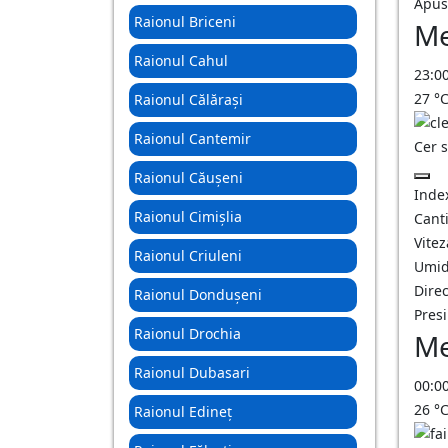
Apus
Raionul Briceni
Me
Raionul Cahul
23:0
27
°
Raionul Călărași
Raionul Cantemir
Cer 
Raionul Căușeni
Inde
Raionul Cimișlia
Canti
Vitez
Raionul Criuleni
Umid
Direc
Raionul Dondușeni
Pres
Raionul Drochia
Me
Raionul Dubasari
00:0
26
°
Raionul Edineț