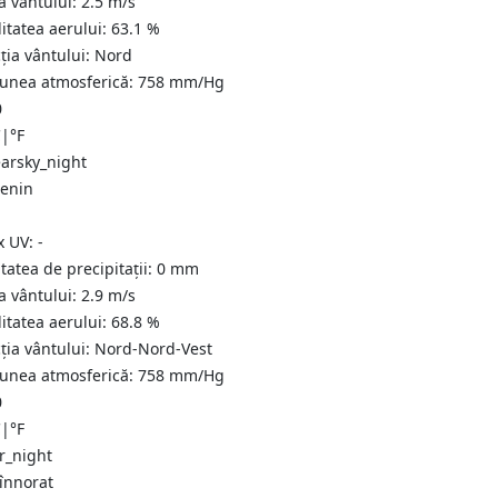
a vântului:
2.5
m/s
itatea aerului:
63.1
%
ția vântului:
Nord
iunea atmosferică:
758
mm/Hg
0
C
|
°F
senin
x UV:
-
tatea de precipitații:
0
mm
a vântului:
2.9
m/s
itatea aerului:
68.8
%
ția vântului:
Nord-Nord-Vest
iunea atmosferică:
758
mm/Hg
0
C
|
°F
 înnorat