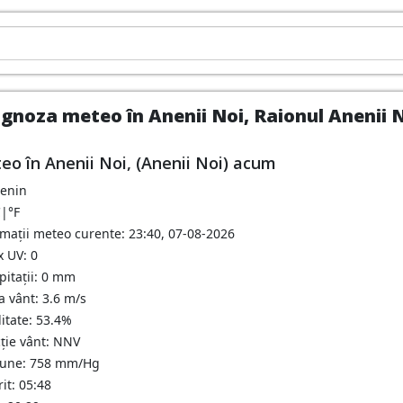
gnoza meteo în Anenii Noi, Raionul Anenii N
eo în Anenii Noi, (Anenii Noi) acum
senin
C
|
°F
rmații meteo curente: 23:40, 07-08-2026
x UV: 0
pitații: 0 mm
a vânt: 3.6 m/s
itate: 53.4%
cție vânt: NNV
iune: 758 mm/Hg
it: 05:48