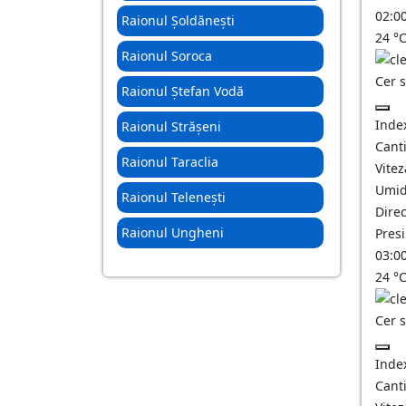
02:0
Raionul Șoldănești
24
°
Raionul Soroca
Cer 
Raionul Ștefan Vodă
Inde
Raionul Strășeni
Canti
Raionul Taraclia
Vitez
Umid
Raionul Telenești
Direc
Raionul Ungheni
Pres
03:0
24
°
Cer 
Inde
Canti