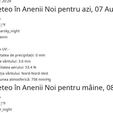
: 20:29
teo în Anenii Noi pentru azi, 07 A
0
C
|
°F
senin
x UV:
-
tatea de precipitații:
0
mm
a vântului:
3.6
m/s
itatea aerului:
53.4
%
ția vântului:
Nord-Nord-Vest
iunea atmosferică:
758
mm/Hg
teo în Anenii Noi pentru mâine, 
0
C
|
°F