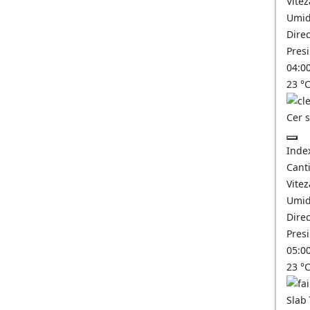
Vitez
Umid
Direc
Pres
04:0
23
°
Cer 
Inde
Canti
Vitez
Umid
Direc
Pres
05:0
23
°
Slab