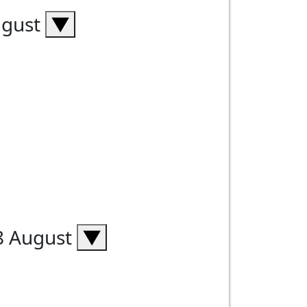
ugust
▼
08 August
▼