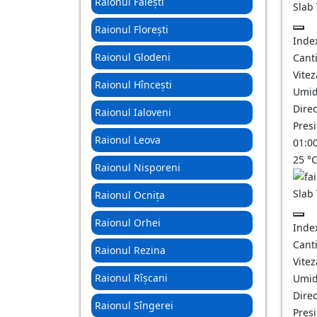
Raionul Fălești
Slab
Raionul Florești
Inde
Raionul Glodeni
Canti
Vitez
Raionul Hîncești
Umid
Direc
Raionul Ialoveni
Pres
Raionul Leova
01:0
25
°
Raionul Nisporeni
Slab
Raionul Ocnița
Raionul Orhei
Inde
Canti
Raionul Rezina
Vitez
Raionul Rîșcani
Umid
Direc
Raionul Sîngerei
Pres