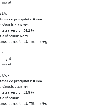
 înnorat
x UV:
-
tatea de precipitații:
0
mm
a vântului:
3.6
m/s
itatea aerului:
54.2
%
ția vântului:
Nord
iunea atmosferică:
758
mm/Hg
0
C
|
°F
 înnorat
x UV:
-
tatea de precipitații:
0
mm
a vântului:
3.5
m/s
itatea aerului:
52.8
%
ția vântului:
iunea atmosferică:
758
mm/Hg