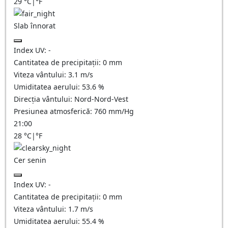
29
°C
|
°F
Slab înnorat
Index UV:
-
Cantitatea de precipitații:
0
mm
Viteza vântului:
3.1
m/s
Umiditatea aerului:
53.6
%
Direcția vântului:
Nord-Nord-Vest
Presiunea atmosferică:
760
mm/Hg
21:00
28
°C
|
°F
Cer senin
Index UV:
-
Cantitatea de precipitații:
0
mm
Viteza vântului:
1.7
m/s
Umiditatea aerului:
55.4
%