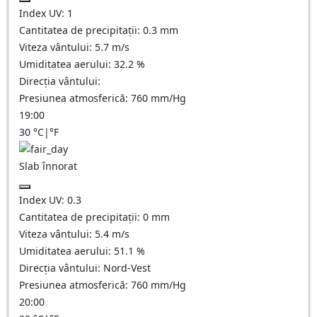
Index UV:
1
Cantitatea de precipitații:
0.3 mm
Viteza vântului:
5.7
m/s
Umiditatea aerului:
32.2
%
Direcția vântului:
Presiunea atmosferică:
760
mm/Hg
19:00
30
°C
|
°F
Slab înnorat
Index UV:
0.3
Cantitatea de precipitații:
0
mm
Viteza vântului:
5.4
m/s
Umiditatea aerului:
51.1
%
Direcția vântului:
Nord-Vest
Presiunea atmosferică:
760
mm/Hg
20:00