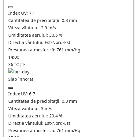
Index UV:
7.1
Cantitatea de precipitații:
0.3
mm
Viteza vântului:
2.9
m/s
Umiditatea aerului:
30.5
%
Direcția vântului:
Est-Nord-Est
Presiunea atmosferică:
761
mm/Hg
14:00
36
°C
|
°F
Slab înnorat
Index UV:
6.7
Cantitatea de precipitații:
0.3
mm
Viteza vântului:
3
m/s
Umiditatea aerului:
29.4
%
Direcția vântului:
Est-Nord-Est
Presiunea atmosferică:
761
mm/Hg