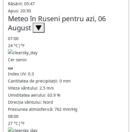
Răsărit: 05:47
Apus: 20:30
Meteo în Ruseni pentru azi, 06
August
▼
07:00
24
°C
|
°F
Cer senin
Index UV:
0.3
Cantitatea de precipitații:
0
mm
Viteza vântului:
2.5
m/s
Umiditatea aerului:
63.9
%
Direcția vântului:
Nord
Presiunea atmosferică:
762
mm/Hg
08:00
27
°C
|
°F