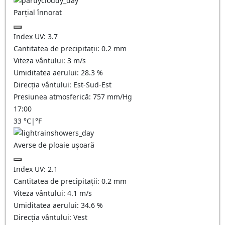
Parțial înnorat
Index UV:
3.7
Cantitatea de precipitații:
0.2
mm
Viteza vântului:
3
m/s
Umiditatea aerului:
28.3
%
Direcția vântului:
Est-Sud-Est
Presiunea atmosferică:
757
mm/Hg
17:00
33
°C
|
°F
Averse de ploaie ușoară
Index UV:
2.1
Cantitatea de precipitații:
0.2 mm
Viteza vântului:
4.1
m/s
Umiditatea aerului:
34.6
%
Direcția vântului:
Vest