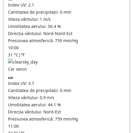
Index UV:
2.1
Cantitatea de precipitații:
0
mm
Viteza vântului:
1
m/s
Umiditatea aerului:
56.4
%
Direcția vântului:
Nord-Nord-Est
Presiunea atmosferică:
759
mm/Hg
10:00
31
°C
|
°F
Cer senin
Index UV:
3.7
Cantitatea de precipitații:
0
mm
Viteza vântului:
0.9
m/s
Umiditatea aerului:
44.1
%
Direcția vântului:
Nord-Est
Presiunea atmosferică:
759
mm/Hg
11:00