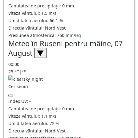
Cantitatea de precipitații:
0
mm
Viteza vântului:
1.5
m/s
Umiditatea aerului:
66.1
%
Direcția vântului:
Nord-Vest
Presiunea atmosferică:
760
mm/Hg
Meteo în Ruseni pentru mâine, 07
August
▼
00:00
25
°C
|
°F
Cer senin
Index UV:
-
Cantitatea de precipitații:
0
mm
Viteza vântului:
1.1
m/s
Umiditatea aerului:
72
%
Direcția vântului:
Nord-Vest