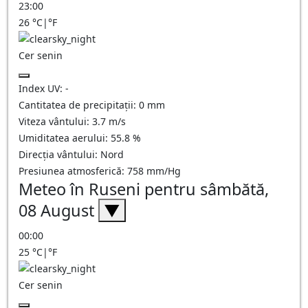
23:00
26
°C
|
°F
Cer senin
Index UV:
-
Cantitatea de precipitații:
0
mm
Viteza vântului:
3.7
m/s
Umiditatea aerului:
55.8
%
Direcția vântului:
Nord
Presiunea atmosferică:
758
mm/Hg
Meteo în Ruseni pentru sâmbătă,
08 August
▼
00:00
25
°C
|
°F
Cer senin