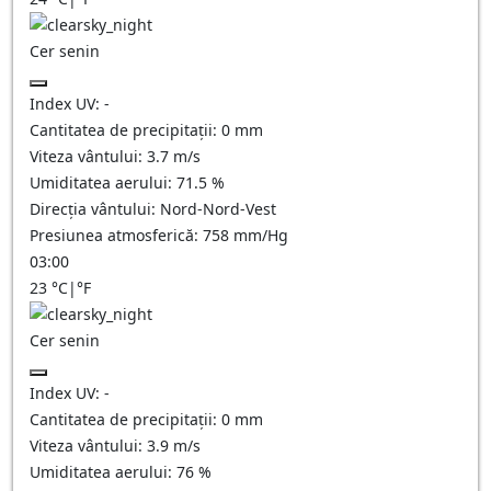
Cer senin
Index UV:
-
Cantitatea de precipitații:
0
mm
Viteza vântului:
3.7
m/s
Umiditatea aerului:
71.5
%
Direcția vântului:
Nord-Nord-Vest
Presiunea atmosferică:
758
mm/Hg
03:00
23
°C
|
°F
Cer senin
Index UV:
-
Cantitatea de precipitații:
0
mm
Viteza vântului:
3.9
m/s
Umiditatea aerului:
76
%