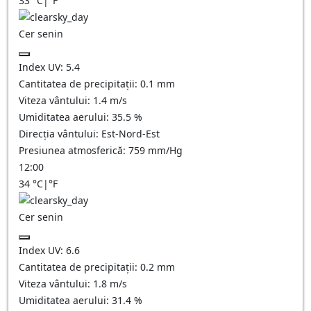
33
°C
|
°F
Cer senin
Index UV:
5.4
Cantitatea de precipitații:
0.1
mm
Viteza vântului:
1.4
m/s
Umiditatea aerului:
35.5
%
Direcția vântului:
Est-Nord-Est
Presiunea atmosferică:
759
mm/Hg
12:00
34
°C
|
°F
Cer senin
Index UV:
6.6
Cantitatea de precipitații:
0.2
mm
Viteza vântului:
1.8
m/s
Umiditatea aerului:
31.4
%