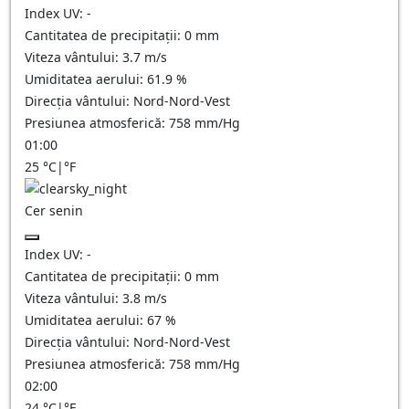
Index UV:
-
Cantitatea de precipitații:
0
mm
Viteza vântului:
3.7
m/s
Umiditatea aerului:
61.9
%
Direcția vântului:
Nord-Nord-Vest
Presiunea atmosferică:
758
mm/Hg
01:00
25
°C
|
°F
Cer senin
Index UV:
-
Cantitatea de precipitații:
0
mm
Viteza vântului:
3.8
m/s
Umiditatea aerului:
67
%
Direcția vântului:
Nord-Nord-Vest
Presiunea atmosferică:
758
mm/Hg
02:00
24
°C
|
°F