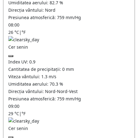
Umiditatea aerului:
82.7
%
Direcția vântului:
Nord
Presiunea atmosferică:
759
mm/Hg
08:00
26
°C
|
°F
Cer senin
Index UV:
0.9
Cantitatea de precipitații:
0
mm
Viteza vântului:
1.3
m/s
Umiditatea aerului:
70.3
%
Direcția vântului:
Nord-Nord-Vest
Presiunea atmosferică:
759
mm/Hg
09:00
29
°C
|
°F
Cer senin