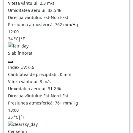
Viteza vântului:
2.3
m/s
Umiditatea aerului:
32.5
%
Direcția vântului:
Est-Nord-Est
Presiunea atmosferică:
762
mm/Hg
12:00
34
°C
|
°F
Slab înnorat
Index UV:
6.6
Cantitatea de precipitații:
0
mm
Viteza vântului:
3
m/s
Umiditatea aerului:
31.2
%
Direcția vântului:
Est-Nord-Est
Presiunea atmosferică:
761
mm/Hg
13:00
35
°C
|
°F
Cer senin