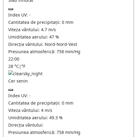
Slab înnorat
Index UV:
-
Cantitatea de precipitații:
0
mm
Viteza vântului:
4.7
m/s
Umiditatea aerului:
47
%
Direcția vântului:
Nord-Nord-Vest
Presiunea atmosferică:
758
mm/Hg
22:00
28
°C
|
°F
Cer senin
Index UV:
-
Cantitatea de precipitații:
0
mm
Viteza vântului:
4
m/s
Umiditatea aerului:
49.3
%
Direcția vântului:
Presiunea atmosferică:
758
mm/Hg