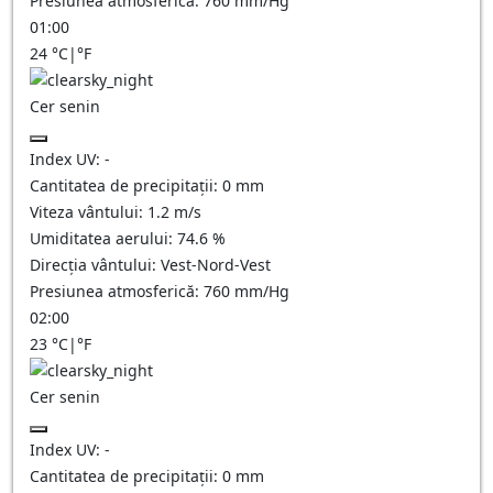
Presiunea atmosferică:
760
mm/Hg
01:00
24
°C
|
°F
Cer senin
Index UV:
-
Cantitatea de precipitații:
0
mm
Viteza vântului:
1.2
m/s
Umiditatea aerului:
74.6
%
Direcția vântului:
Vest-Nord-Vest
Presiunea atmosferică:
760
mm/Hg
02:00
23
°C
|
°F
Cer senin
Index UV:
-
Cantitatea de precipitații:
0
mm