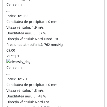
Cer senin
Index UV:
0.9
Cantitatea de precipitații:
0
mm
Viteza vântului:
1.9
m/s
Umiditatea aerului:
57
%
Direcția vântului:
Nord-Nord-Est
Presiunea atmosferică:
762
mm/Hg
09:00
29
°C
|
°F
Cer senin
Index UV:
2.1
Cantitatea de precipitații:
0
mm
Viteza vântului:
1.8
m/s
Umiditatea aerului:
48
%
Direcția vântului:
Nord-Est