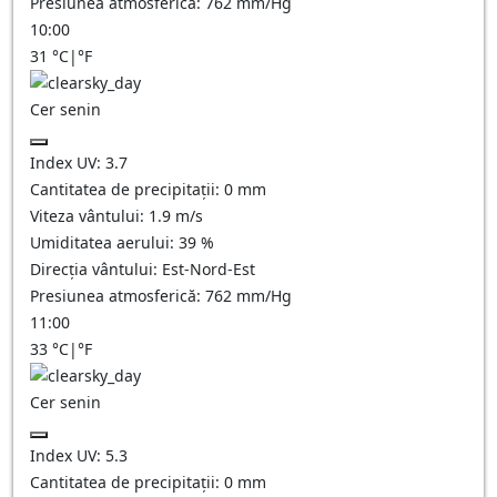
Presiunea atmosferică:
762
mm/Hg
10:00
31
°C
|
°F
Cer senin
Index UV:
3.7
Cantitatea de precipitații:
0
mm
Viteza vântului:
1.9
m/s
Umiditatea aerului:
39
%
Direcția vântului:
Est-Nord-Est
Presiunea atmosferică:
762
mm/Hg
11:00
33
°C
|
°F
Cer senin
Index UV:
5.3
Cantitatea de precipitații:
0
mm