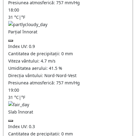
Presiunea atmosferică:
757
mm/Hg
18:00
31
°C
|
°F
Parțial înnorat
Index UV:
0.9
Cantitatea de precipitații:
0
mm
Viteza vântului:
4.7
m/s
Umiditatea aerului:
41.5
%
Direcția vântului:
Nord-Nord-Vest
Presiunea atmosferică:
757
mm/Hg
19:00
31
°C
|
°F
Slab înnorat
Index UV:
0.3
Cantitatea de precipitații:
0
mm