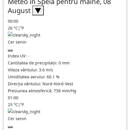
Meteo în Speia pentru mâine, 08
August
▼
00:00
26
°C
|
°F
Cer senin
Index UV:
-
Cantitatea de precipitații:
0
mm
Viteza vântului:
3.6
m/s
Umiditatea aerului:
60.1
%
Direcția vântului:
Nord-Nord-Vest
Presiunea atmosferică:
758
mm/Hg
01:00
25
°C
|
°F
Cer senin