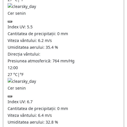
Cer senin
Index UV:
5.5
Cantitatea de precipitații:
0
mm
Viteza vântului:
6.2
m/s
Umiditatea aerului:
35.4
%
Direcția vântului:
Presiunea atmosferică:
764
mm/Hg
12:00
27
°C
|
°F
Cer senin
Index UV:
6.7
Cantitatea de precipitații:
0
mm
Viteza vântului:
6.4
m/s
Umiditatea aerului:
32.8
%