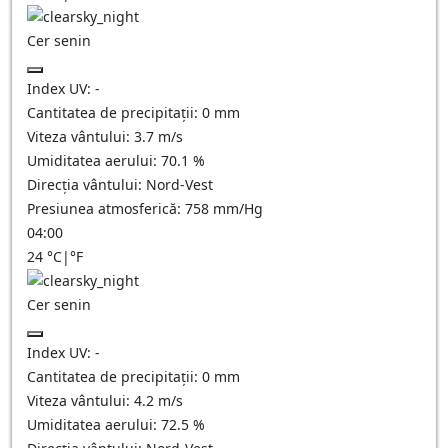
Cer senin
Index UV:
-
Cantitatea de precipitații:
0
mm
Viteza vântului:
3.7
m/s
Umiditatea aerului:
70.1
%
Direcția vântului:
Nord-Vest
Presiunea atmosferică:
758
mm/Hg
04:00
24
°C
|
°F
Cer senin
Index UV:
-
Cantitatea de precipitații:
0
mm
Viteza vântului:
4.2
m/s
Umiditatea aerului:
72.5
%