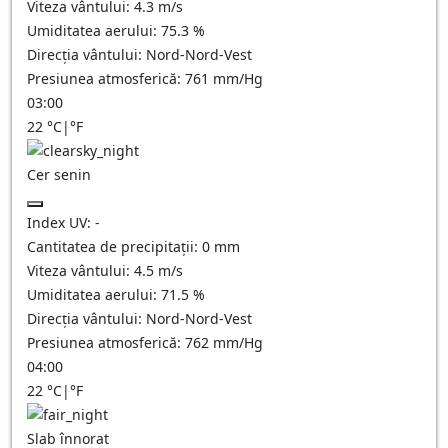
Viteza vântului:
4.3
m/s
Umiditatea aerului:
75.3
%
Direcția vântului:
Nord-Nord-Vest
Presiunea atmosferică:
761
mm/Hg
03:00
22
°C
|
°F
Cer senin
Index UV:
-
Cantitatea de precipitații:
0
mm
Viteza vântului:
4.5
m/s
Umiditatea aerului:
71.5
%
Direcția vântului:
Nord-Nord-Vest
Presiunea atmosferică:
762
mm/Hg
04:00
22
°C
|
°F
Slab înnorat