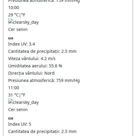
Presiunea atmosferică:
759
mm/Hg
10:00
29
°C
|
°F
Cer senin
Index UV:
3.4
Cantitatea de precipitații:
2.5
mm
Viteza vântului:
4.2
m/s
Umiditatea aerului:
55.6
%
Direcția vântului:
Nord
Presiunea atmosferică:
759
mm/Hg
11:00
31
°C
|
°F
Cer senin
Index UV:
5
Cantitatea de precipitații:
2.5
mm