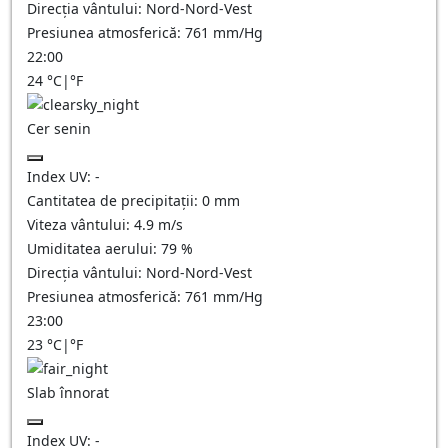
Direcția vântului:
Nord-Nord-Vest
Presiunea atmosferică:
761
mm/Hg
22:00
24
°C
|
°F
Cer senin
Index UV:
-
Cantitatea de precipitații:
0
mm
Viteza vântului:
4.9
m/s
Umiditatea aerului:
79
%
Direcția vântului:
Nord-Nord-Vest
Presiunea atmosferică:
761
mm/Hg
23:00
23
°C
|
°F
Slab înnorat
Index UV:
-