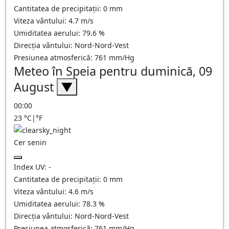
Cantitatea de precipitații:
0
mm
Viteza vântului:
4.7
m/s
Umiditatea aerului:
79.6
%
Direcția vântului:
Nord-Nord-Vest
Presiunea atmosferică:
761
mm/Hg
Meteo în Speia pentru duminică, 09
August
▼
00:00
23
°C
|
°F
Cer senin
Index UV:
-
Cantitatea de precipitații:
0
mm
Viteza vântului:
4.6
m/s
Umiditatea aerului:
78.3
%
Direcția vântului:
Nord-Nord-Vest
Presiunea atmosferică:
761
mm/Hg