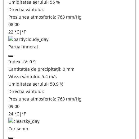
Umiditatea aerului:
55
%
Direcția vântului:
Presiunea atmosferică:
763
mm/Hg
08:00
22
°C
|
°F
Parțial înnorat
Index UV:
0.9
Cantitatea de precipitații:
0
mm
Viteza vântului:
5.4
m/s
Umiditatea aerului:
50.9
%
Direcția vântului:
Presiunea atmosferică:
763
mm/Hg
09:00
24
°C
|
°F
Cer senin