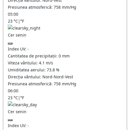
Direcția vântului:
Nord-Vest
Presiunea atmosferică:
758
mm/Hg
05:00
23
°C
|
°F
Cer senin
Index UV:
-
Cantitatea de precipitații:
0
mm
Viteza vântului:
4.1
m/s
Umiditatea aerului:
73.8
%
Direcția vântului:
Nord-Nord-Vest
Presiunea atmosferică:
758
mm/Hg
06:00
23
°C
|
°F
Cer senin
Index UV:
-