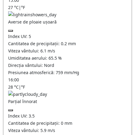
15:00
27
°C
|
°F
Averse de ploaie ușoară
Index UV:
5
Cantitatea de precipitații:
0.2 mm
Viteza vântului:
6.1
m/s
Umiditatea aerului:
65.5
%
Direcția vântului:
Nord
Presiunea atmosferică:
759
mm/Hg
16:00
28
°C
|
°F
Parțial înnorat
Index UV:
3.5
Cantitatea de precipitații:
0
mm
Viteza vântului:
5.9
m/s