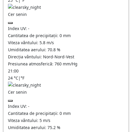
25
°C
|
°F
Cer senin
Index UV:
-
Cantitatea de precipitații:
0
mm
Viteza vântului:
5.8
m/s
Umiditatea aerului:
70.8
%
Direcția vântului:
Nord-Nord-Vest
Presiunea atmosferică:
760
mm/Hg
21:00
24
°C
|
°F
Cer senin
Index UV:
-
Cantitatea de precipitații:
0
mm
Viteza vântului:
5
m/s
Umiditatea aerului:
75.2
%