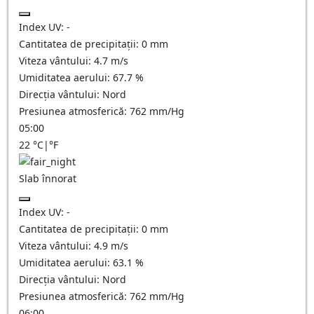
Index UV:
-
Cantitatea de precipitații:
0
mm
Viteza vântului:
4.7
m/s
Umiditatea aerului:
67.7
%
Direcția vântului:
Nord
Presiunea atmosferică:
762
mm/Hg
05:00
22
°C
|
°F
Slab înnorat
Index UV:
-
Cantitatea de precipitații:
0
mm
Viteza vântului:
4.9
m/s
Umiditatea aerului:
63.1
%
Direcția vântului:
Nord
Presiunea atmosferică:
762
mm/Hg
06:00