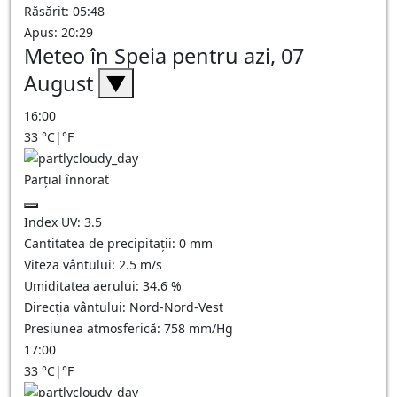
Răsărit: 05:48
Apus: 20:29
Meteo în Speia pentru azi, 07
August
▼
16:00
33
°C
|
°F
Parțial înnorat
Index UV:
3.5
Cantitatea de precipitații:
0
mm
Viteza vântului:
2.5
m/s
Umiditatea aerului:
34.6
%
Direcția vântului:
Nord-Nord-Vest
Presiunea atmosferică:
758
mm/Hg
17:00
33
°C
|
°F