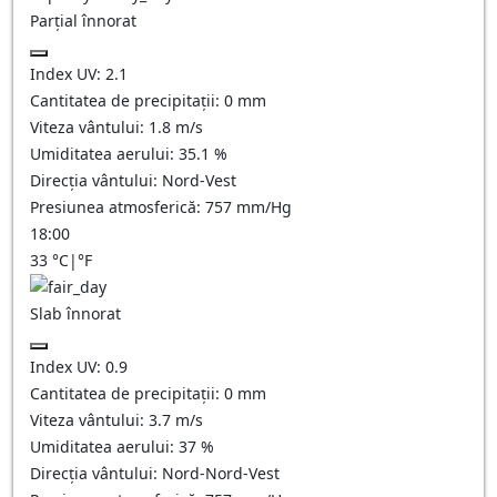
Parțial înnorat
Index UV:
2.1
Cantitatea de precipitații:
0
mm
Viteza vântului:
1.8
m/s
Umiditatea aerului:
35.1
%
Direcția vântului:
Nord-Vest
Presiunea atmosferică:
757
mm/Hg
18:00
33
°C
|
°F
Slab înnorat
Index UV:
0.9
Cantitatea de precipitații:
0
mm
Viteza vântului:
3.7
m/s
Umiditatea aerului:
37
%
Direcția vântului:
Nord-Nord-Vest