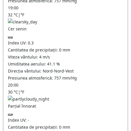
Presiunea atmosferică:
757
mm/Hg
19:00
32
°C
|
°F
Cer senin
Index UV:
0.3
Cantitatea de precipitații:
0
mm
Viteza vântului:
4
m/s
Umiditatea aerului:
41.1
%
Direcția vântului:
Nord-Nord-Vest
Presiunea atmosferică:
757
mm/Hg
20:00
30
°C
|
°F
Parțial înnorat
Index UV:
-
Cantitatea de precipitații:
0
mm