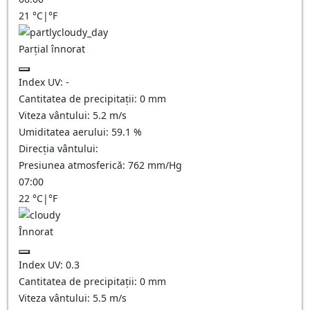
21
°C
|
°F
Parțial înnorat
Index UV:
-
Cantitatea de precipitații:
0
mm
Viteza vântului:
5.2
m/s
Umiditatea aerului:
59.1
%
Direcția vântului:
Presiunea atmosferică:
762
mm/Hg
07:00
22
°C
|
°F
Înnorat
Index UV:
0.3
Cantitatea de precipitații:
0
mm
Viteza vântului:
5.5
m/s