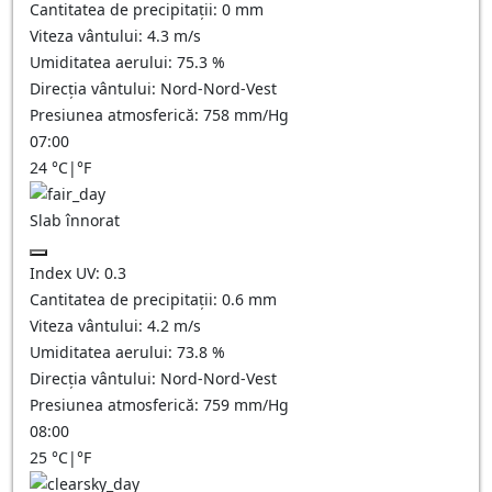
Cantitatea de precipitații:
0
mm
Viteza vântului:
4.3
m/s
Umiditatea aerului:
75.3
%
Direcția vântului:
Nord-Nord-Vest
Presiunea atmosferică:
758
mm/Hg
07:00
24
°C
|
°F
Slab înnorat
Index UV:
0.3
Cantitatea de precipitații:
0.6
mm
Viteza vântului:
4.2
m/s
Umiditatea aerului:
73.8
%
Direcția vântului:
Nord-Nord-Vest
Presiunea atmosferică:
759
mm/Hg
08:00
25
°C
|
°F