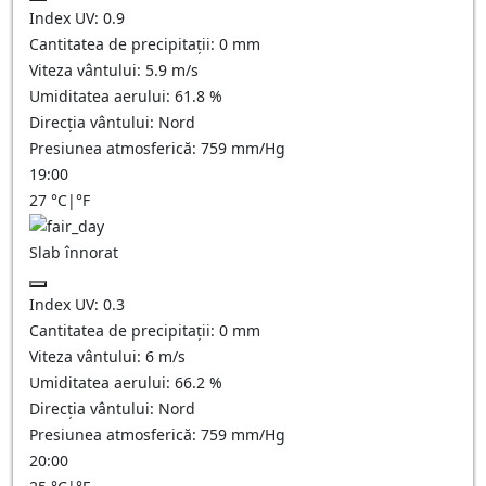
Index UV:
0.9
Cantitatea de precipitații:
0
mm
Viteza vântului:
5.9
m/s
Umiditatea aerului:
61.8
%
Direcția vântului:
Nord
Presiunea atmosferică:
759
mm/Hg
19:00
27
°C
|
°F
Slab înnorat
Index UV:
0.3
Cantitatea de precipitații:
0
mm
Viteza vântului:
6
m/s
Umiditatea aerului:
66.2
%
Direcția vântului:
Nord
Presiunea atmosferică:
759
mm/Hg
20:00