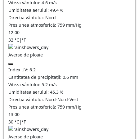
Viteza vântului:
4.6
m/s
Umiditatea aerului:
49.4
%
Direcția vântului:
Nord
Presiunea atmosferică:
759
mm/Hg
12:00
32
°C
|
°F
Averse de ploaie
Index UV:
6.2
Cantitatea de precipitații:
0.6 mm
Viteza vântului:
5.2
m/s
Umiditatea aerului:
45.3
%
Direcția vântului:
Nord-Nord-Vest
Presiunea atmosferică:
759
mm/Hg
13:00
30
°C
|
°F
Averse de ploaie