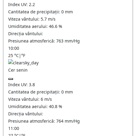
Index UV:
2.2
Cantitatea de precipitații:
0
mm
Viteza vântului:
5.7
m/s
Umiditatea aerului:
46.6
%
Direcția vântului:
Presiunea atmosferică:
763
mm/Hg
10:00
25
°C
|
°F
Cer senin
Index UV:
3.8
Cantitatea de precipitații:
0
mm
Viteza vântului:
6
m/s
Umiditatea aerului:
40.8
%
Direcția vântului:
Presiunea atmosferică:
764
mm/Hg
11:00
27
°C
|
°F