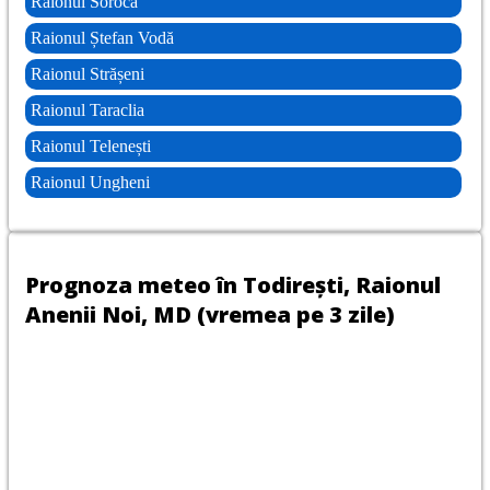
Raionul Soroca
Raionul Ștefan Vodă
Raionul Strășeni
Raionul Taraclia
Raionul Telenești
Raionul Ungheni
Prognoza meteo în Todirești, Raionul
Anenii Noi, MD (vremea pe 3 zile)