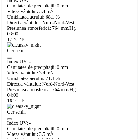
Index UV:
-
Cantitatea de precipitații:
0
mm
Viteza vântului:
3.4
m/s
Umiditatea aerului:
68.1
%
Direcția vântului:
Nord-Nord-Vest
Presiunea atmosferică:
764
mm/Hg
03:00
17
°C
|
°F
Cer senin
Index UV:
-
Cantitatea de precipitații:
0
mm
Viteza vântului:
3.4
m/s
Umiditatea aerului:
71.3
%
Direcția vântului:
Nord-Nord-Vest
Presiunea atmosferică:
764
mm/Hg
04:00
16
°C
|
°F
Cer senin
Index UV:
-
Cantitatea de precipitații:
0
mm
Viteza vântului:
3.5
m/s