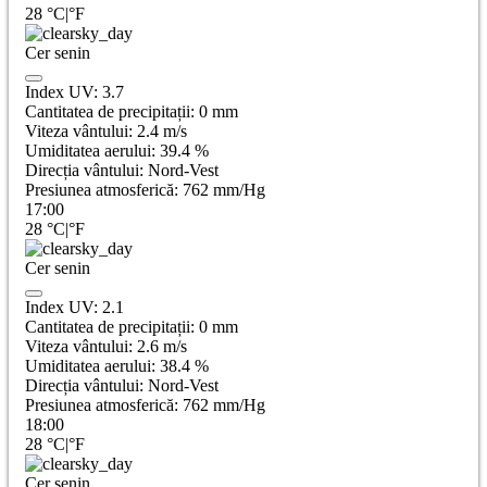
28
°C
|
°F
Cer senin
Index UV:
3.7
Cantitatea de precipitații:
0
mm
Viteza vântului:
2.4
m/s
Umiditatea aerului:
39.4
%
Direcția vântului:
Nord-Vest
Presiunea atmosferică:
762
mm/Hg
17:00
28
°C
|
°F
Cer senin
Index UV:
2.1
Cantitatea de precipitații:
0
mm
Viteza vântului:
2.6
m/s
Umiditatea aerului:
38.4
%
Direcția vântului:
Nord-Vest
Presiunea atmosferică:
762
mm/Hg
18:00
28
°C
|
°F
Cer senin