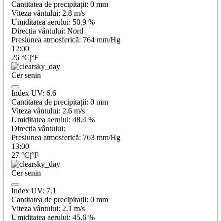
Cantitatea de precipitații:
0
mm
Viteza vântului:
2.8
m/s
Umiditatea aerului:
50.9
%
Direcția vântului:
Nord
Presiunea atmosferică:
764
mm/Hg
12:00
26
°C
|
°F
Cer senin
Index UV:
6.6
Cantitatea de precipitații:
0
mm
Viteza vântului:
2.6
m/s
Umiditatea aerului:
48.4
%
Direcția vântului:
Presiunea atmosferică:
763
mm/Hg
13:00
27
°C
|
°F
Cer senin
Index UV:
7.1
Cantitatea de precipitații:
0
mm
Viteza vântului:
2.1
m/s
Umiditatea aerului:
45.6
%