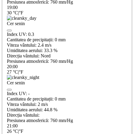
Presiunea atmosferică:
760
mm/Hg
19:00
30
°C
|
°F
Cer senin
Index UV:
0.3
Cantitatea de precipitații:
0
mm
Viteza vântului:
2.4
m/s
Umiditatea aerului:
33.3
%
Direcția vântului:
Nord
Presiunea atmosferică:
760
mm/Hg
20:00
27
°C
|
°F
Cer senin
Index UV:
-
Cantitatea de precipitații:
0
mm
Viteza vântului:
2
m/s
Umiditatea aerului:
44.8
%
Direcția vântului:
Presiunea atmosferică:
760
mm/Hg
21:00
26
°C
|
°F