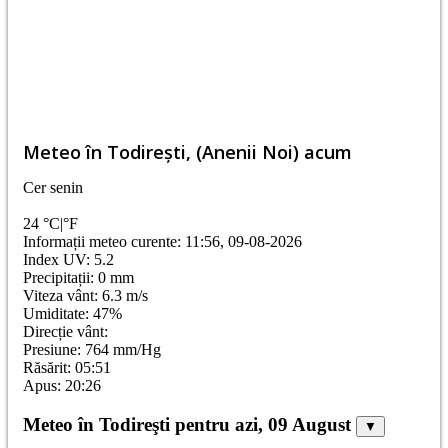
Meteo în Todireşti, (Anenii Noi) acum
Cer senin
24
°C
|
°F
Informații meteo curente: 11:56, 09-08-2026
Index UV: 5.2
Precipitații: 0 mm
Viteza vânt: 6.3 m/s
Umiditate: 47%
Direcție vânt:
Presiune: 764 mm/Hg
Răsărit: 05:51
Apus: 20:26
Meteo în Todireşti pentru azi, 09 August
▼