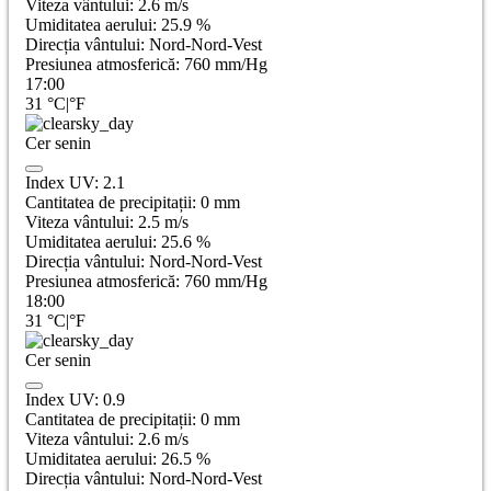
Viteza vântului:
2.6
m/s
Umiditatea aerului:
25.9
%
Direcția vântului:
Nord-Nord-Vest
Presiunea atmosferică:
760
mm/Hg
17:00
31
°C
|
°F
Cer senin
Index UV:
2.1
Cantitatea de precipitații:
0
mm
Viteza vântului:
2.5
m/s
Umiditatea aerului:
25.6
%
Direcția vântului:
Nord-Nord-Vest
Presiunea atmosferică:
760
mm/Hg
18:00
31
°C
|
°F
Cer senin
Index UV:
0.9
Cantitatea de precipitații:
0
mm
Viteza vântului:
2.6
m/s
Umiditatea aerului:
26.5
%
Direcția vântului:
Nord-Nord-Vest