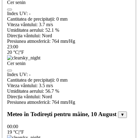
Cer senin
Index UV:
-
Cantitatea de precipitații:
0
mm
Viteza vântului:
3.7
m/s
Umiditatea aerului:
52.1
%
Direcția vântului:
Nord
Presiunea atmosferică:
764
mm/Hg
23:00
20
°C
|
°F
Cer senin
Index UV:
-
Cantitatea de precipitații:
0
mm
Viteza vântului:
3.5
m/s
Umiditatea aerului:
56.7
%
Direcția vântului:
Nord
Presiunea atmosferică:
764
mm/Hg
Meteo în Todireşti pentru mâine, 10 August
▼
00:00
19
°C
|
°F