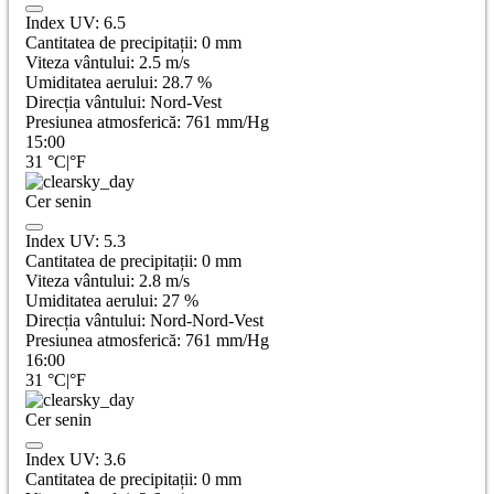
Index UV:
6.5
Cantitatea de precipitații:
0
mm
Viteza vântului:
2.5
m/s
Umiditatea aerului:
28.7
%
Direcția vântului:
Nord-Vest
Presiunea atmosferică:
761
mm/Hg
15:00
31
°C
|
°F
Cer senin
Index UV:
5.3
Cantitatea de precipitații:
0
mm
Viteza vântului:
2.8
m/s
Umiditatea aerului:
27
%
Direcția vântului:
Nord-Nord-Vest
Presiunea atmosferică:
761
mm/Hg
16:00
31
°C
|
°F
Cer senin
Index UV:
3.6
Cantitatea de precipitații:
0
mm