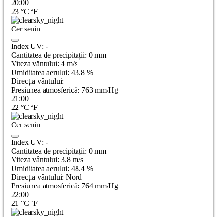
20:00
23
°C
|
°F
Cer senin
Index UV:
-
Cantitatea de precipitații:
0
mm
Viteza vântului:
4
m/s
Umiditatea aerului:
43.8
%
Direcția vântului:
Presiunea atmosferică:
763
mm/Hg
21:00
22
°C
|
°F
Cer senin
Index UV:
-
Cantitatea de precipitații:
0
mm
Viteza vântului:
3.8
m/s
Umiditatea aerului:
48.4
%
Direcția vântului:
Nord
Presiunea atmosferică:
764
mm/Hg
22:00
21
°C
|
°F