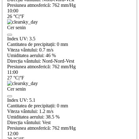
Presiunea atmosferică:
762
mm/Hg
10:00
26
°C
|
°F
Cer senin
Index UV:
3.5
Cantitatea de precipitații:
0
mm
Viteza vântului:
0.7
m/s
Umiditatea aerului:
46
%
Direcția vântului:
Nord-Nord-Vest
Presiunea atmosferică:
762
mm/Hg
11:00
27
°C
|
°F
Cer senin
Index UV:
5.1
Cantitatea de precipitații:
0
mm
Viteza vântului:
1.2
m/s
Umiditatea aerului:
38.5
%
Direcția vântului:
Vest
Presiunea atmosferică:
762
mm/Hg
12:00