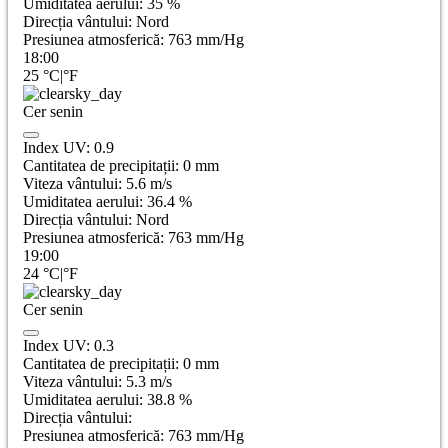
Umiditatea aerului:
35
%
Direcția vântului:
Nord
Presiunea atmosferică:
763
mm/Hg
18:00
25
°C
|
°F
Cer senin
Index UV:
0.9
Cantitatea de precipitații:
0
mm
Viteza vântului:
5.6
m/s
Umiditatea aerului:
36.4
%
Direcția vântului:
Nord
Presiunea atmosferică:
763
mm/Hg
19:00
24
°C
|
°F
Cer senin
Index UV:
0.3
Cantitatea de precipitații:
0
mm
Viteza vântului:
5.3
m/s
Umiditatea aerului:
38.8
%
Direcția vântului:
Presiunea atmosferică:
763
mm/Hg