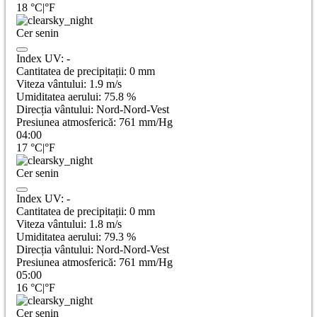
18
°C
|
°F
Cer senin
Index UV:
-
Cantitatea de precipitații:
0
mm
Viteza vântului:
1.9
m/s
Umiditatea aerului:
75.8
%
Direcția vântului:
Nord-Nord-Vest
Presiunea atmosferică:
761
mm/Hg
04:00
17
°C
|
°F
Cer senin
Index UV:
-
Cantitatea de precipitații:
0
mm
Viteza vântului:
1.8
m/s
Umiditatea aerului:
79.3
%
Direcția vântului:
Nord-Nord-Vest
Presiunea atmosferică:
761
mm/Hg
05:00
16
°C
|
°F
Cer senin