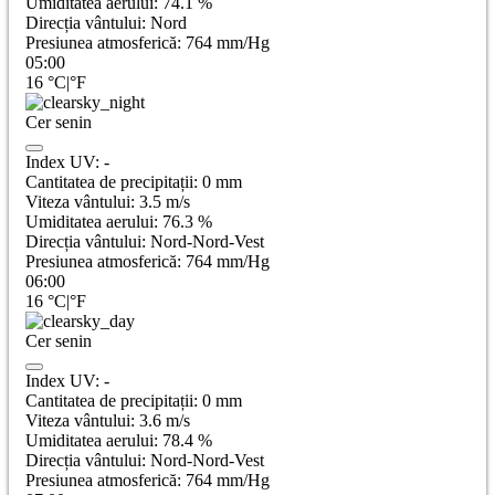
Umiditatea aerului:
74.1
%
Direcția vântului:
Nord
Presiunea atmosferică:
764
mm/Hg
05:00
16
°C
|
°F
Cer senin
Index UV:
-
Cantitatea de precipitații:
0
mm
Viteza vântului:
3.5
m/s
Umiditatea aerului:
76.3
%
Direcția vântului:
Nord-Nord-Vest
Presiunea atmosferică:
764
mm/Hg
06:00
16
°C
|
°F
Cer senin
Index UV:
-
Cantitatea de precipitații:
0
mm
Viteza vântului:
3.6
m/s
Umiditatea aerului:
78.4
%
Direcția vântului:
Nord-Nord-Vest
Presiunea atmosferică:
764
mm/Hg