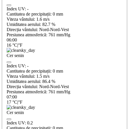
Index UV:
-
Cantitatea de precipitații:
0
mm
Viteza vântului:
1.6
m/s
Umiditatea aerului:
82.7
%
Direcția vântului:
Nord-Nord-Vest
Presiunea atmosferică:
761
mm/Hg
06:00
16
°C
|
°F
Cer senin
Index UV:
-
Cantitatea de precipitații:
0
mm
Viteza vântului:
1.5
m/s
Umiditatea aerului:
86.4
%
Direcția vântului:
Nord-Nord-Vest
Presiunea atmosferică:
761
mm/Hg
07:00
17
°C
|
°F
Cer senin
Index UV:
0.2
Cantitatea de precipitații:
0
mm