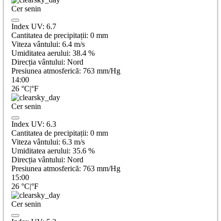
Cer senin
Index UV:
6.7
Cantitatea de precipitații:
0
mm
Viteza vântului:
6.4
m/s
Umiditatea aerului:
38.4
%
Direcția vântului:
Nord
Presiunea atmosferică:
763
mm/Hg
14:00
26
°C
|
°F
Cer senin
Index UV:
6.3
Cantitatea de precipitații:
0
mm
Viteza vântului:
6.3
m/s
Umiditatea aerului:
35.6
%
Direcția vântului:
Nord
Presiunea atmosferică:
763
mm/Hg
15:00
26
°C
|
°F
Cer senin