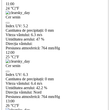
11:00
24
°C
|
°F
Cer senin
Index UV:
5.2
Cantitatea de precipitații:
0
mm
Viteza vântului:
6.3
m/s
Umiditatea aerului:
47
%
Direcția vântului:
Presiunea atmosferică:
764
mm/Hg
12:00
25
°C
|
°F
Cer senin
Index UV:
6.3
Cantitatea de precipitații:
0
mm
Viteza vântului:
6.4
m/s
Umiditatea aerului:
42.2
%
Direcția vântului:
Nord
Presiunea atmosferică:
764
mm/Hg
13:00
26
°C
|
°F