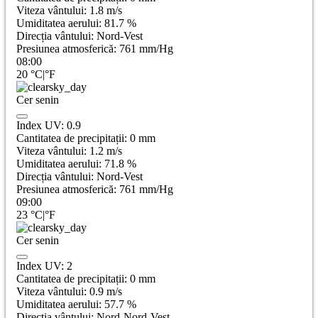
Viteza vântului:
1.8
m/s
Umiditatea aerului:
81.7
%
Direcția vântului:
Nord-Vest
Presiunea atmosferică:
761
mm/Hg
08:00
20
°C
|
°F
Cer senin
Index UV:
0.9
Cantitatea de precipitații:
0
mm
Viteza vântului:
1.2
m/s
Umiditatea aerului:
71.8
%
Direcția vântului:
Nord-Vest
Presiunea atmosferică:
761
mm/Hg
09:00
23
°C
|
°F
Cer senin
Index UV:
2
Cantitatea de precipitații:
0
mm
Viteza vântului:
0.9
m/s
Umiditatea aerului:
57.7
%
Direcția vântului:
Nord-Nord-Vest