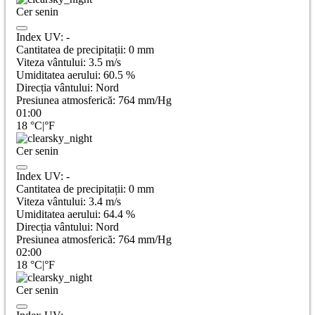
Cer senin
Index UV:
-
Cantitatea de precipitații:
0
mm
Viteza vântului:
3.5
m/s
Umiditatea aerului:
60.5
%
Direcția vântului:
Nord
Presiunea atmosferică:
764
mm/Hg
01:00
18
°C
|
°F
Cer senin
Index UV:
-
Cantitatea de precipitații:
0
mm
Viteza vântului:
3.4
m/s
Umiditatea aerului:
64.4
%
Direcția vântului:
Nord
Presiunea atmosferică:
764
mm/Hg
02:00
18
°C
|
°F
Cer senin