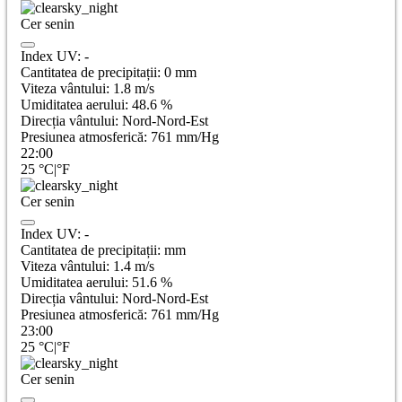
Cer senin
Index UV:
-
Cantitatea de precipitații:
0
mm
Viteza vântului:
1.8
m/s
Umiditatea aerului:
48.6
%
Direcția vântului:
Nord-Nord-Est
Presiunea atmosferică:
761
mm/Hg
22:00
25
°C
|
°F
Cer senin
Index UV:
-
Cantitatea de precipitații:
mm
Viteza vântului:
1.4
m/s
Umiditatea aerului:
51.6
%
Direcția vântului:
Nord-Nord-Est
Presiunea atmosferică:
761
mm/Hg
23:00
25
°C
|
°F
Cer senin