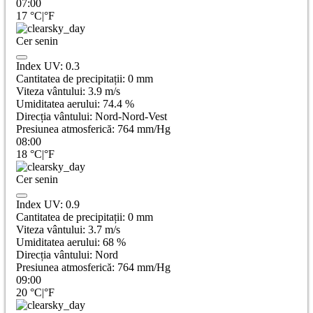
07:00
17
°C
|
°F
Cer senin
Index UV:
0.3
Cantitatea de precipitații:
0
mm
Viteza vântului:
3.9
m/s
Umiditatea aerului:
74.4
%
Direcția vântului:
Nord-Nord-Vest
Presiunea atmosferică:
764
mm/Hg
08:00
18
°C
|
°F
Cer senin
Index UV:
0.9
Cantitatea de precipitații:
0
mm
Viteza vântului:
3.7
m/s
Umiditatea aerului:
68
%
Direcția vântului:
Nord
Presiunea atmosferică:
764
mm/Hg
09:00
20
°C
|
°F