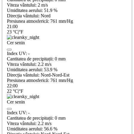
Viteza vântului:
2
m/s
Umiditatea aerului:
51.9
%
Direcția vântului:
Nord
Presiunea atmosferică:
761
mm/Hg
21:00
23
°C
|
°F
Cer senin
Index UV:
-
Cantitatea de precipitații:
0
mm
Viteza vântului:
2.2
m/s
Umiditatea aerului:
53.9
%
Direcția vântului:
Nord-Nord-Est
Presiunea atmosferică:
761
mm/Hg
22:00
22
°C
|
°F
Cer senin
Index UV:
-
Cantitatea de precipitații:
0
mm
Viteza vântului:
2.2
m/s
Umiditatea aerului:
56.6
%