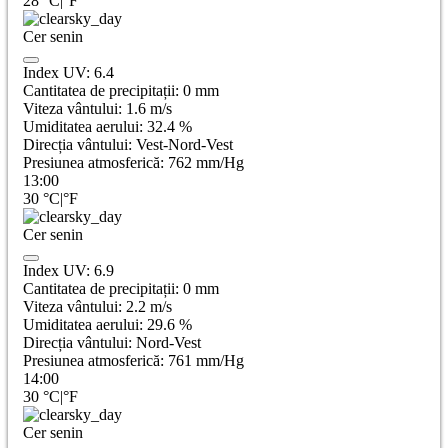
28
°C
|
°F
Cer senin
Index UV:
6.4
Cantitatea de precipitații:
0
mm
Viteza vântului:
1.6
m/s
Umiditatea aerului:
32.4
%
Direcția vântului:
Vest-Nord-Vest
Presiunea atmosferică:
762
mm/Hg
13:00
30
°C
|
°F
Cer senin
Index UV:
6.9
Cantitatea de precipitații:
0
mm
Viteza vântului:
2.2
m/s
Umiditatea aerului:
29.6
%
Direcția vântului:
Nord-Vest
Presiunea atmosferică:
761
mm/Hg
14:00
30
°C
|
°F
Cer senin