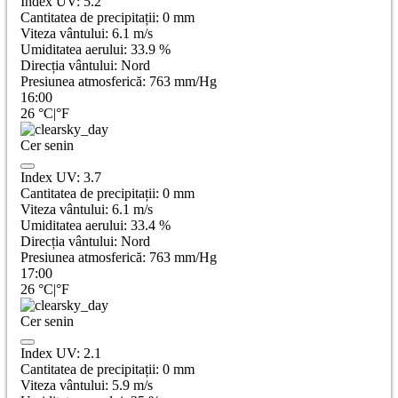
Index UV:
5.2
Cantitatea de precipitații:
0
mm
Viteza vântului:
6.1
m/s
Umiditatea aerului:
33.9
%
Direcția vântului:
Nord
Presiunea atmosferică:
763
mm/Hg
16:00
26
°C
|
°F
Cer senin
Index UV:
3.7
Cantitatea de precipitații:
0
mm
Viteza vântului:
6.1
m/s
Umiditatea aerului:
33.4
%
Direcția vântului:
Nord
Presiunea atmosferică:
763
mm/Hg
17:00
26
°C
|
°F
Cer senin
Index UV:
2.1
Cantitatea de precipitații:
0
mm
Viteza vântului:
5.9
m/s