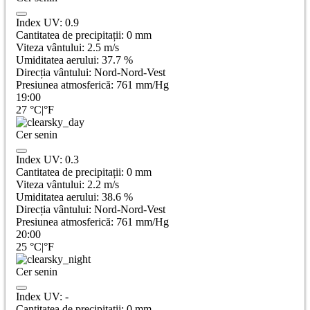
Index UV:
0.9
Cantitatea de precipitații:
0
mm
Viteza vântului:
2.5
m/s
Umiditatea aerului:
37.7
%
Direcția vântului:
Nord-Nord-Vest
Presiunea atmosferică:
761
mm/Hg
19:00
27
°C
|
°F
Cer senin
Index UV:
0.3
Cantitatea de precipitații:
0
mm
Viteza vântului:
2.2
m/s
Umiditatea aerului:
38.6
%
Direcția vântului:
Nord-Nord-Vest
Presiunea atmosferică:
761
mm/Hg
20:00
25
°C
|
°F
Cer senin
Index UV:
-
Cantitatea de precipitații:
0
mm