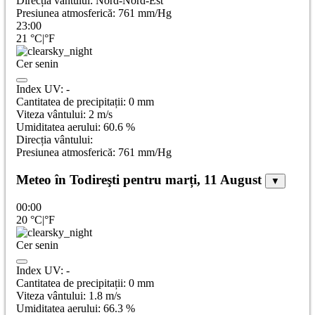
Direcția vântului:
Nord-Nord-Est
Presiunea atmosferică:
761
mm/Hg
23:00
21
°C
|
°F
Cer senin
Index UV:
-
Cantitatea de precipitații:
0
mm
Viteza vântului:
2
m/s
Umiditatea aerului:
60.6
%
Direcția vântului:
Presiunea atmosferică:
761
mm/Hg
Meteo în Todireşti pentru marți, 11 August
▼
00:00
20
°C
|
°F
Cer senin
Index UV:
-
Cantitatea de precipitații:
0
mm
Viteza vântului:
1.8
m/s
Umiditatea aerului:
66.3
%