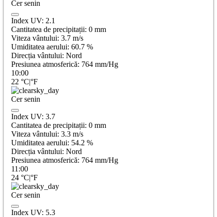
Cer senin
Index UV:
2.1
Cantitatea de precipitații:
0
mm
Viteza vântului:
3.7
m/s
Umiditatea aerului:
60.7
%
Direcția vântului:
Nord
Presiunea atmosferică:
764
mm/Hg
10:00
22
°C
|
°F
Cer senin
Index UV:
3.7
Cantitatea de precipitații:
0
mm
Viteza vântului:
3.3
m/s
Umiditatea aerului:
54.2
%
Direcția vântului:
Nord
Presiunea atmosferică:
764
mm/Hg
11:00
24
°C
|
°F
Cer senin
Index UV:
5.3