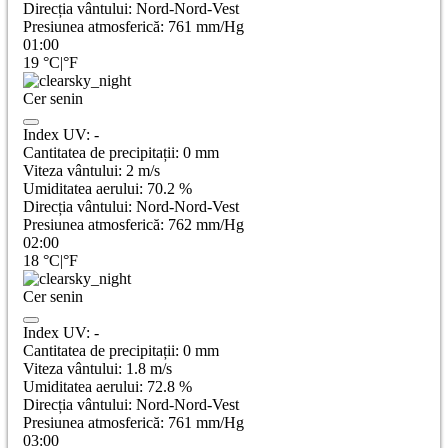
Direcția vântului:
Nord-Nord-Vest
Presiunea atmosferică:
761
mm/Hg
01:00
19
°C
|
°F
Cer senin
Index UV:
-
Cantitatea de precipitații:
0
mm
Viteza vântului:
2
m/s
Umiditatea aerului:
70.2
%
Direcția vântului:
Nord-Nord-Vest
Presiunea atmosferică:
762
mm/Hg
02:00
18
°C
|
°F
Cer senin
Index UV:
-
Cantitatea de precipitații:
0
mm
Viteza vântului:
1.8
m/s
Umiditatea aerului:
72.8
%
Direcția vântului:
Nord-Nord-Vest
Presiunea atmosferică:
761
mm/Hg
03:00