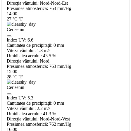
Direcția vântului:
Nord-Nord-Est
Presiunea atmosferică:
763
mm/Hg
14:00
27
°C
|
°F
Cer senin
Index UV:
6.6
Cantitatea de precipitații:
0
mm
Viteza vântului:
1.8
m/s
Umiditatea aerului:
43.5
%
Direcția vântului:
Nord
Presiunea atmosferică:
763
mm/Hg
15:00
28
°C
|
°F
Cer senin
Index UV:
5.3
Cantitatea de precipitații:
0
mm
Viteza vântului:
2.2
m/s
Umiditatea aerului:
41.3
%
Direcția vântului:
Nord-Nord-Vest
Presiunea atmosferică:
762
mm/Hg
16:00