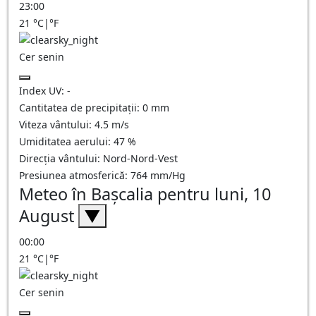
23:00
21
°C
|
°F
Cer senin
Index UV:
-
Cantitatea de precipitații:
0
mm
Viteza vântului:
4.5
m/s
Umiditatea aerului:
47
%
Direcția vântului:
Nord-Nord-Vest
Presiunea atmosferică:
764
mm/Hg
Meteo în Başcalia pentru luni, 10
August
▼
00:00
21
°C
|
°F
Cer senin