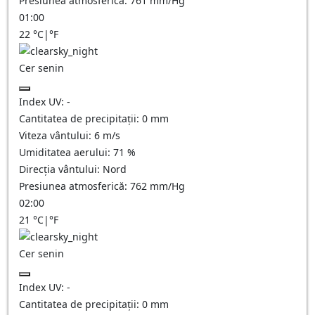
Presiunea atmosferică:
761
mm/Hg
01:00
22
°C
|
°F
Cer senin
Index UV:
-
Cantitatea de precipitații:
0
mm
Viteza vântului:
6
m/s
Umiditatea aerului:
71
%
Direcția vântului:
Nord
Presiunea atmosferică:
762
mm/Hg
02:00
21
°C
|
°F
Cer senin
Index UV:
-
Cantitatea de precipitații:
0
mm