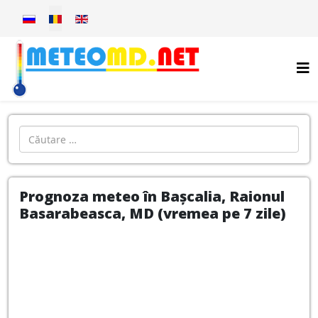
Selectați limba dvs
Introdu localitatea:
Prognoza meteo în Bașcalia, Raionul
Basarabeasca, MD (vremea pe 7 zile)