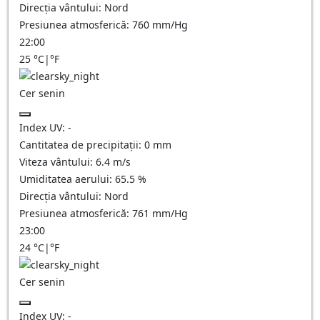
Direcția vântului:
Nord
Presiunea atmosferică:
760
mm/Hg
22:00
25
°C
|
°F
Cer senin
Index UV:
-
Cantitatea de precipitații:
0
mm
Viteza vântului:
6.4
m/s
Umiditatea aerului:
65.5
%
Direcția vântului:
Nord
Presiunea atmosferică:
761
mm/Hg
23:00
24
°C
|
°F
Cer senin
Index UV:
-