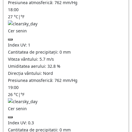
Presiunea atmosferică:
762
mm/Hg
18:00
27
°C
|
°F
Cer senin
Index UV:
1
Cantitatea de precipitații:
0
mm
Viteza vântului:
5.7
m/s
Umiditatea aerului:
32.8
%
Direcția vântului:
Nord
Presiunea atmosferică:
762
mm/Hg
19:00
26
°C
|
°F
Cer senin
Index UV:
0.3
Cantitatea de precipitații:
0
mm