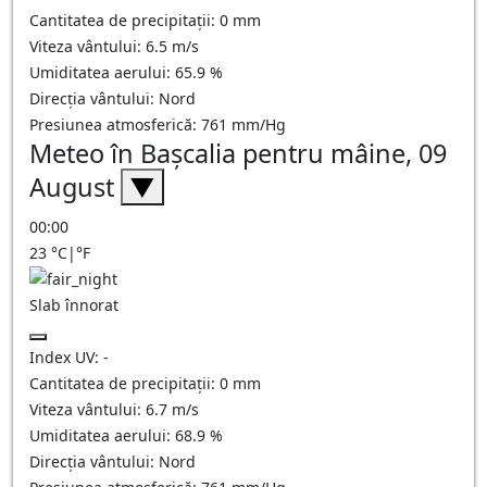
Cantitatea de precipitații:
0
mm
Viteza vântului:
6.5
m/s
Umiditatea aerului:
65.9
%
Direcția vântului:
Nord
Presiunea atmosferică:
761
mm/Hg
Meteo în Başcalia pentru mâine, 09
August
▼
00:00
23
°C
|
°F
Slab înnorat
Index UV:
-
Cantitatea de precipitații:
0
mm
Viteza vântului:
6.7
m/s
Umiditatea aerului:
68.9
%
Direcția vântului:
Nord