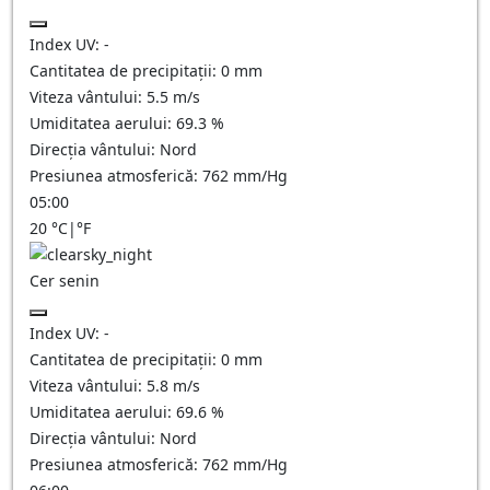
Index UV:
-
Cantitatea de precipitații:
0
mm
Viteza vântului:
5.5
m/s
Umiditatea aerului:
69.3
%
Direcția vântului:
Nord
Presiunea atmosferică:
762
mm/Hg
05:00
20
°C
|
°F
Cer senin
Index UV:
-
Cantitatea de precipitații:
0
mm
Viteza vântului:
5.8
m/s
Umiditatea aerului:
69.6
%
Direcția vântului:
Nord
Presiunea atmosferică:
762
mm/Hg