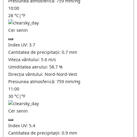
Presiunea atmosferică:
759
mm/Hg
10:00
28
°C
|
°F
Cer senin
Index UV:
3.7
Cantitatea de precipitații:
0.7
mm
Viteza vântului:
5.6
m/s
Umiditatea aerului:
58.7
%
Direcția vântului:
Nord-Nord-Vest
Presiunea atmosferică:
759
mm/Hg
11:00
30
°C
|
°F
Cer senin
Index UV:
5.4
Cantitatea de precipitații:
0.9
mm