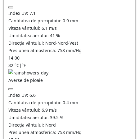
Index UV:
7.1
Cantitatea de precipitații:
0.9
mm
Viteza vântului:
6.1
m/s
Umiditatea aerului:
41
%
Direcția vântului:
Nord-Nord-Vest
Presiunea atmosferică:
758
mm/Hg
14:00
32
°C
|
°F
Averse de ploaie
Index UV:
6.6
Cantitatea de precipitații:
0.4 mm
Viteza vântului:
6.9
m/s
Umiditatea aerului:
39.5
%
Direcția vântului:
Nord
Presiunea atmosferică:
758
mm/Hg