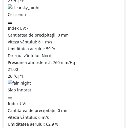
27
°C
|
°F
Cer senin
Index UV:
-
Cantitatea de precipitații:
0
mm
Viteza vântului:
6.1
m/s
Umiditatea aerului:
59
%
Direcția vântului:
Nord
Presiunea atmosferică:
760
mm/Hg
21:00
26
°C
|
°F
Slab înnorat
Index UV:
-
Cantitatea de precipitații:
0
mm
Viteza vântului:
6
m/s
Umiditatea aerului:
62.9
%