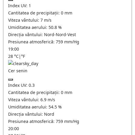
Index UV:
1
Cantitatea de precipitații:
0
mm
Viteza vântului:
7
m/s
Umiditatea aerului:
50.8
%
Direcția vântului:
Nord-Nord-Vest
Presiunea atmosferică:
759
mm/Hg
19:00
28
°C
|
°F
Cer senin
Index UV:
0.3
Cantitatea de precipitații:
0
mm
Viteza vântului:
6.9
m/s
Umiditatea aerului:
54.5
%
Direcția vântului:
Nord
Presiunea atmosferică:
759
mm/Hg
20:00