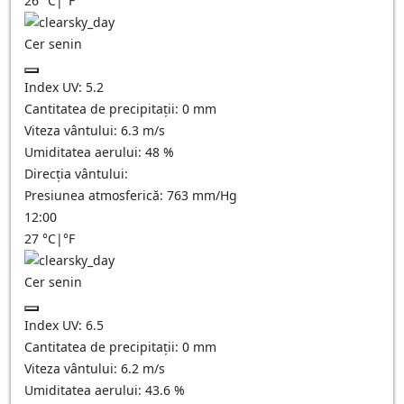
26
°C
|
°F
Cer senin
Index UV:
5.2
Cantitatea de precipitații:
0
mm
Viteza vântului:
6.3
m/s
Umiditatea aerului:
48
%
Direcția vântului:
Presiunea atmosferică:
763
mm/Hg
12:00
27
°C
|
°F
Cer senin
Index UV:
6.5
Cantitatea de precipitații:
0
mm
Viteza vântului:
6.2
m/s
Umiditatea aerului:
43.6
%