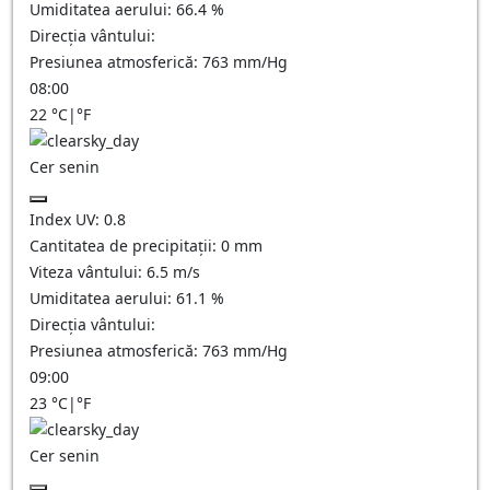
Umiditatea aerului:
66.4
%
Direcția vântului:
Presiunea atmosferică:
763
mm/Hg
08:00
22
°C
|
°F
Cer senin
Index UV:
0.8
Cantitatea de precipitații:
0
mm
Viteza vântului:
6.5
m/s
Umiditatea aerului:
61.1
%
Direcția vântului:
Presiunea atmosferică:
763
mm/Hg
09:00
23
°C
|
°F
Cer senin