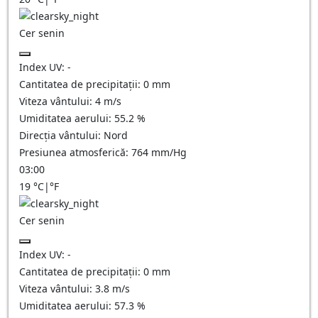
Cer senin
Index UV:
-
Cantitatea de precipitații:
0
mm
Viteza vântului:
4
m/s
Umiditatea aerului:
55.2
%
Direcția vântului:
Nord
Presiunea atmosferică:
764
mm/Hg
03:00
19
°C
|
°F
Cer senin
Index UV:
-
Cantitatea de precipitații:
0
mm
Viteza vântului:
3.8
m/s
Umiditatea aerului:
57.3
%