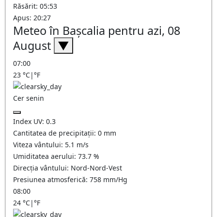
Răsărit: 05:53
Apus: 20:27
Meteo în Başcalia pentru azi, 08
August
▼
07:00
23
°C
|
°F
Cer senin
Index UV:
0.3
Cantitatea de precipitații:
0
mm
Viteza vântului:
5.1
m/s
Umiditatea aerului:
73.7
%
Direcția vântului:
Nord-Nord-Vest
Presiunea atmosferică:
758
mm/Hg
08:00
24
°C
|
°F