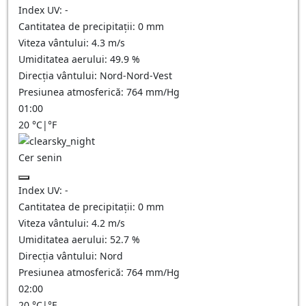
Index UV:
-
Cantitatea de precipitații:
0
mm
Viteza vântului:
4.3
m/s
Umiditatea aerului:
49.9
%
Direcția vântului:
Nord-Nord-Vest
Presiunea atmosferică:
764
mm/Hg
01:00
20
°C
|
°F
Cer senin
Index UV:
-
Cantitatea de precipitații:
0
mm
Viteza vântului:
4.2
m/s
Umiditatea aerului:
52.7
%
Direcția vântului:
Nord
Presiunea atmosferică:
764
mm/Hg
02:00
20
°C
|
°F