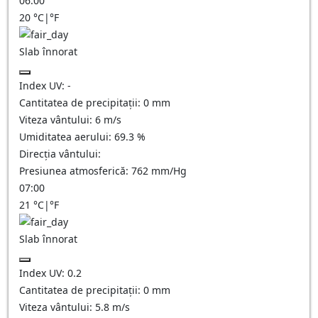
06:00
20
°C
|
°F
Slab înnorat
Index UV:
-
Cantitatea de precipitații:
0
mm
Viteza vântului:
6
m/s
Umiditatea aerului:
69.3
%
Direcția vântului:
Presiunea atmosferică:
762
mm/Hg
07:00
21
°C
|
°F
Slab înnorat
Index UV:
0.2
Cantitatea de precipitații:
0
mm
Viteza vântului:
5.8
m/s