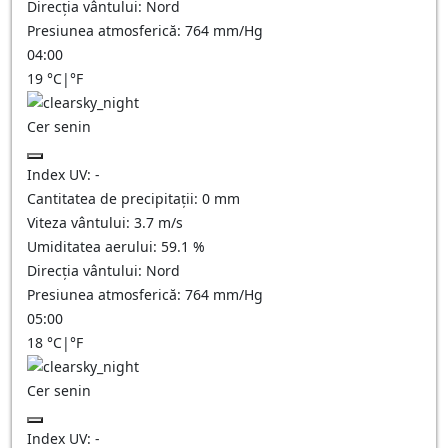
Direcția vântului:
Nord
Presiunea atmosferică:
764
mm/Hg
04:00
19
°C
|
°F
Cer senin
Index UV:
-
Cantitatea de precipitații:
0
mm
Viteza vântului:
3.7
m/s
Umiditatea aerului:
59.1
%
Direcția vântului:
Nord
Presiunea atmosferică:
764
mm/Hg
05:00
18
°C
|
°F
Cer senin
Index UV:
-