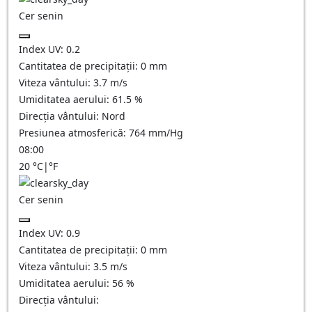
Cer senin
Index UV:
0.2
Cantitatea de precipitații:
0
mm
Viteza vântului:
3.7
m/s
Umiditatea aerului:
61.5
%
Direcția vântului:
Nord
Presiunea atmosferică:
764
mm/Hg
08:00
20
°C
|
°F
Cer senin
Index UV:
0.9
Cantitatea de precipitații:
0
mm
Viteza vântului:
3.5
m/s
Umiditatea aerului:
56
%
Direcția vântului: