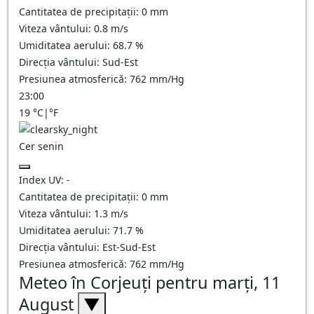
Cantitatea de precipitații:
0
mm
Viteza vântului:
0.8
m/s
Umiditatea aerului:
68.7
%
Direcția vântului:
Sud-Est
Presiunea atmosferică:
762
mm/Hg
23:00
19
°C
|
°F
Cer senin
Index UV:
-
Cantitatea de precipitații:
0
mm
Viteza vântului:
1.3
m/s
Umiditatea aerului:
71.7
%
Direcția vântului:
Est-Sud-Est
Presiunea atmosferică:
762
mm/Hg
Meteo în Corjeuţi pentru marți, 11
August
▼