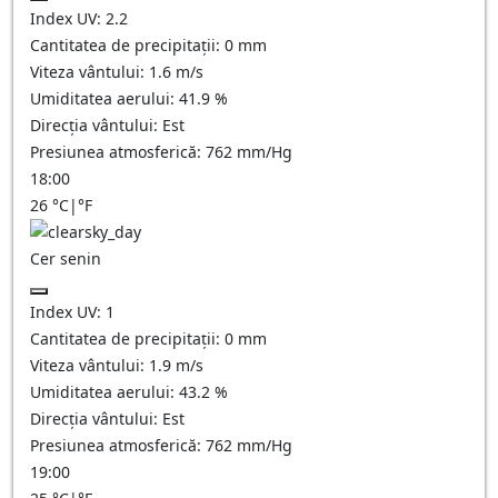
Index UV:
2.2
Cantitatea de precipitații:
0
mm
Viteza vântului:
1.6
m/s
Umiditatea aerului:
41.9
%
Direcția vântului:
Est
Presiunea atmosferică:
762
mm/Hg
18:00
26
°C
|
°F
Cer senin
Index UV:
1
Cantitatea de precipitații:
0
mm
Viteza vântului:
1.9
m/s
Umiditatea aerului:
43.2
%
Direcția vântului:
Est
Presiunea atmosferică:
762
mm/Hg
19:00