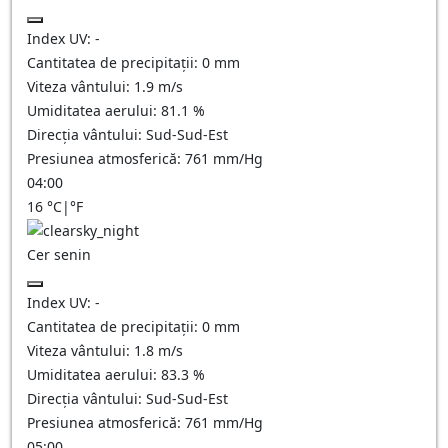
Index UV:
-
Cantitatea de precipitații:
0
mm
Viteza vântului:
1.9
m/s
Umiditatea aerului:
81.1
%
Direcția vântului:
Sud-Sud-Est
Presiunea atmosferică:
761
mm/Hg
04:00
16
°C
|
°F
Cer senin
Index UV:
-
Cantitatea de precipitații:
0
mm
Viteza vântului:
1.8
m/s
Umiditatea aerului:
83.3
%
Direcția vântului:
Sud-Sud-Est
Presiunea atmosferică:
761
mm/Hg
05:00