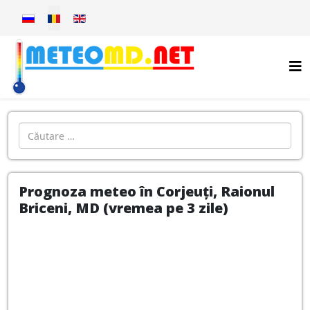
Selectați limba dvs
Introdu localitatea:
Prognoza meteo în Corjeuți, Raionul
Briceni, MD (vremea pe 3 zile)