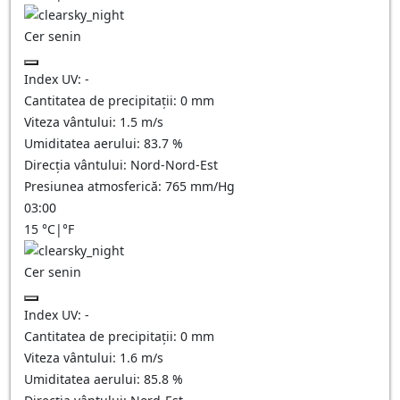
Cer senin
Index UV:
-
Cantitatea de precipitații:
0
mm
Viteza vântului:
1.5
m/s
Umiditatea aerului:
83.7
%
Direcția vântului:
Nord-Nord-Est
Presiunea atmosferică:
765
mm/Hg
03:00
15
°C
|
°F
Cer senin
Index UV:
-
Cantitatea de precipitații:
0
mm
Viteza vântului:
1.6
m/s
Umiditatea aerului:
85.8
%