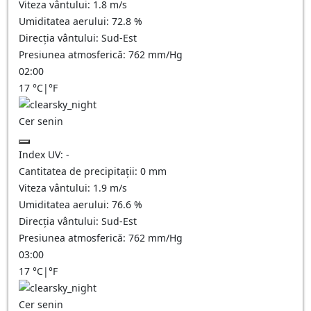
Viteza vântului:
1.8
m/s
Umiditatea aerului:
72.8
%
Direcția vântului:
Sud-Est
Presiunea atmosferică:
762
mm/Hg
02:00
17
°C
|
°F
Cer senin
Index UV:
-
Cantitatea de precipitații:
0
mm
Viteza vântului:
1.9
m/s
Umiditatea aerului:
76.6
%
Direcția vântului:
Sud-Est
Presiunea atmosferică:
762
mm/Hg
03:00
17
°C
|
°F
Cer senin