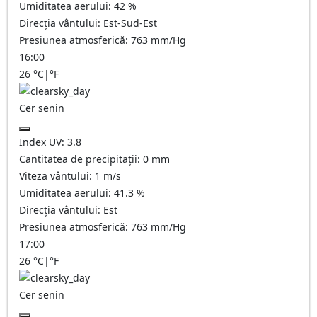
Umiditatea aerului:
42
%
Direcția vântului:
Est-Sud-Est
Presiunea atmosferică:
763
mm/Hg
16:00
26
°C
|
°F
Cer senin
Index UV:
3.8
Cantitatea de precipitații:
0
mm
Viteza vântului:
1
m/s
Umiditatea aerului:
41.3
%
Direcția vântului:
Est
Presiunea atmosferică:
763
mm/Hg
17:00
26
°C
|
°F
Cer senin