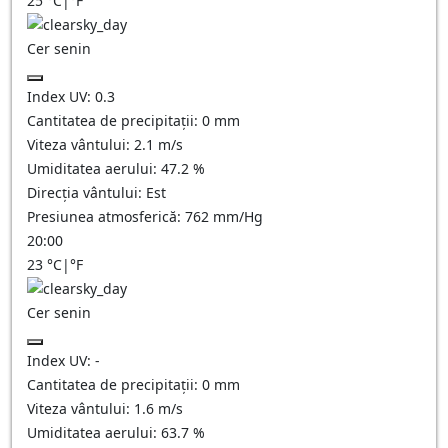
25
°C
|
°F
Cer senin
Index UV:
0.3
Cantitatea de precipitații:
0
mm
Viteza vântului:
2.1
m/s
Umiditatea aerului:
47.2
%
Direcția vântului:
Est
Presiunea atmosferică:
762
mm/Hg
20:00
23
°C
|
°F
Cer senin
Index UV:
-
Cantitatea de precipitații:
0
mm
Viteza vântului:
1.6
m/s
Umiditatea aerului:
63.7
%