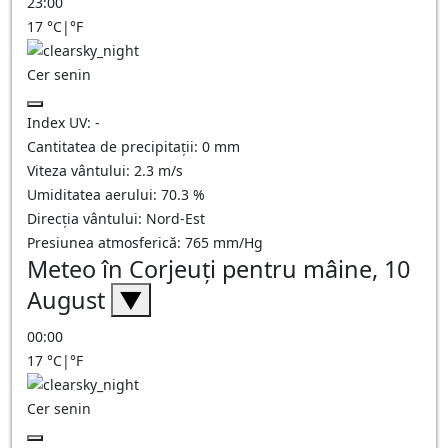
23:00
17
°C
|
°F
Cer senin
Index UV:
-
Cantitatea de precipitații:
0
mm
Viteza vântului:
2.3
m/s
Umiditatea aerului:
70.3
%
Direcția vântului:
Nord-Est
Presiunea atmosferică:
765
mm/Hg
Meteo în Corjeuţi pentru mâine, 10
August
▼
00:00
17
°C
|
°F
Cer senin