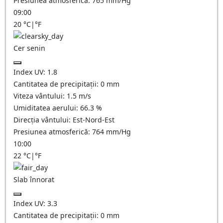
Presiunea atmosferică:
765
mm/Hg
09:00
20
°C
|
°F
Cer senin
Index UV:
1.8
Cantitatea de precipitații:
0
mm
Viteza vântului:
1.5
m/s
Umiditatea aerului:
66.3
%
Direcția vântului:
Est-Nord-Est
Presiunea atmosferică:
764
mm/Hg
10:00
22
°C
|
°F
Slab înnorat
Index UV:
3.3
Cantitatea de precipitații:
0
mm