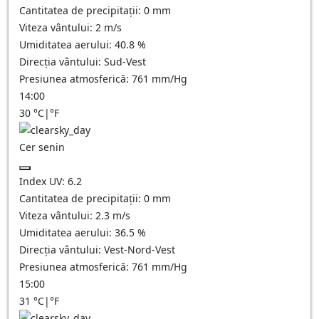
Cantitatea de precipitații:
0
mm
Viteza vântului:
2
m/s
Umiditatea aerului:
40.8
%
Direcția vântului:
Sud-Vest
Presiunea atmosferică:
761
mm/Hg
14:00
30
°C
|
°F
Cer senin
Index UV:
6.2
Cantitatea de precipitații:
0
mm
Viteza vântului:
2.3
m/s
Umiditatea aerului:
36.5
%
Direcția vântului:
Vest-Nord-Vest
Presiunea atmosferică:
761
mm/Hg
15:00
31
°C
|
°F