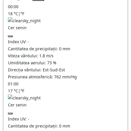
00:00
18
°C
|
°F
Cer senin
Index UV:
-
Cantitatea de precipitații:
0
mm
Viteza vântului:
1.8
m/s
Umiditatea aerului:
73
%
Direcția vântului:
Est-Sud-Est
Presiunea atmosferică:
762
mm/Hg
01:00
17
°C
|
°F
Cer senin
Index UV:
-
Cantitatea de precipitații:
0
mm