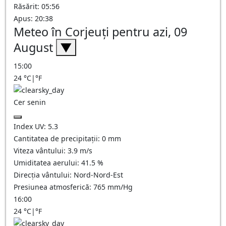
Răsărit: 05:56
Apus: 20:38
Meteo în Corjeuţi pentru azi, 09
August
▼
15:00
24
°C
|
°F
Cer senin
Index UV:
5.3
Cantitatea de precipitații:
0
mm
Viteza vântului:
3.9
m/s
Umiditatea aerului:
41.5
%
Direcția vântului:
Nord-Nord-Est
Presiunea atmosferică:
765
mm/Hg
16:00
24
°C
|
°F