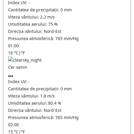
Index UV:
-
Cantitatea de precipitații:
0
mm
Viteza vântului:
2.2
m/s
Umiditatea aerului:
75
%
Direcția vântului:
Nord-Est
Presiunea atmosferică:
765
mm/Hg
01:00
16
°C
|
°F
Cer senin
Index UV:
-
Cantitatea de precipitații:
0
mm
Viteza vântului:
1.8
m/s
Umiditatea aerului:
80.4
%
Direcția vântului:
Nord-Est
Presiunea atmosferică:
765
mm/Hg
02:00
15
°C
|
°F