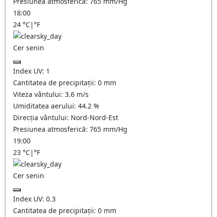
Presiunea atmosferică:
765
mm/Hg
18:00
24
°C
|
°F
Cer senin
Index UV:
1
Cantitatea de precipitații:
0
mm
Viteza vântului:
3.6
m/s
Umiditatea aerului:
44.2
%
Direcția vântului:
Nord-Nord-Est
Presiunea atmosferică:
765
mm/Hg
19:00
23
°C
|
°F
Cer senin
Index UV:
0.3
Cantitatea de precipitații:
0
mm