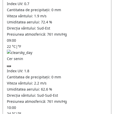
Index UV:
0.7
Cantitatea de precipitații:
0
mm
Viteza vântului:
1.9
m/s
Umiditatea aerului:
72.4
%
Direcția vântului:
Sud-Est
Presiunea atmosferică:
761
mm/Hg
09:00
22
°C
|
°F
Cer senin
Index UV:
1.8
Cantitatea de precipitații:
0
mm
Viteza vântului:
2.2
m/s
Umiditatea aerului:
62.6
%
Direcția vântului:
Sud-Sud-Est
Presiunea atmosferică:
761
mm/Hg
10:00
24
°C
|
°F