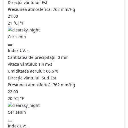
Direcția vântului:
Est
Presiunea atmosferică:
762
mm/Hg
21:00
21
°C
|
°F
Cer senin
Index UV:
-
Cantitatea de precipitații:
0
mm
Viteza vântului:
1.4
m/s
Umiditatea aerului:
66.6
%
Direcția vântului:
Sud-Est
Presiunea atmosferică:
762
mm/Hg
22:00
20
°C
|
°F
Cer senin
Index UV:
-