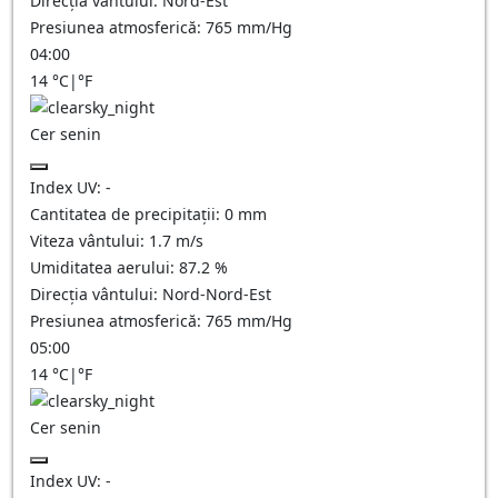
Direcția vântului:
Nord-Est
Presiunea atmosferică:
765
mm/Hg
04:00
14
°C
|
°F
Cer senin
Index UV:
-
Cantitatea de precipitații:
0
mm
Viteza vântului:
1.7
m/s
Umiditatea aerului:
87.2
%
Direcția vântului:
Nord-Nord-Est
Presiunea atmosferică:
765
mm/Hg
05:00
14
°C
|
°F
Cer senin
Index UV:
-