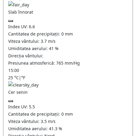
Slab înnorat
Index UV:
6.6
Cantitatea de precipitații:
0
mm
Viteza vântului:
3.7
m/s
Umiditatea aerului:
41
%
Direcția vântului:
Presiunea atmosferică:
765
mm/Hg
15:00
25
°C
|
°F
Cer senin
Index UV:
5.5
Cantitatea de precipitații:
0
mm
Viteza vântului:
3.5
m/s
Umiditatea aerului:
41.3
%
Direcția vântului:
Nord