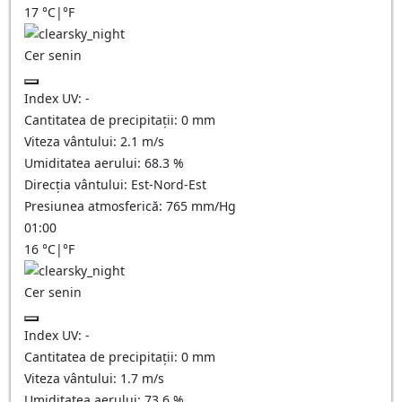
17
°C
|
°F
Cer senin
Index UV:
-
Cantitatea de precipitații:
0
mm
Viteza vântului:
2.1
m/s
Umiditatea aerului:
68.3
%
Direcția vântului:
Est-Nord-Est
Presiunea atmosferică:
765
mm/Hg
01:00
16
°C
|
°F
Cer senin
Index UV:
-
Cantitatea de precipitații:
0
mm
Viteza vântului:
1.7
m/s
Umiditatea aerului:
73.6
%