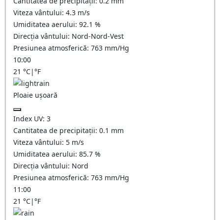
Cantitatea de precipitații:
0.2 mm
Viteza vântului:
4.3
m/s
Umiditatea aerului:
92.1
%
Direcția vântului:
Nord-Nord-Vest
Presiunea atmosferică:
763
mm/Hg
10:00
21
°C
|
°F
Ploaie ușoară
Index UV:
3
Cantitatea de precipitații:
0.1 mm
Viteza vântului:
5
m/s
Umiditatea aerului:
85.7
%
Direcția vântului:
Nord
Presiunea atmosferică:
763
mm/Hg
11:00
21
°C
|
°F