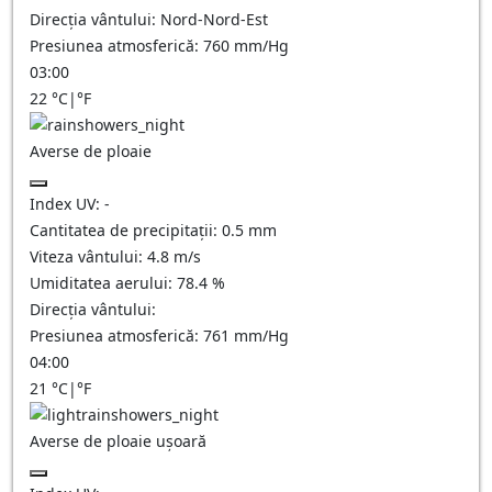
Direcția vântului:
Nord-Nord-Est
Presiunea atmosferică:
760
mm/Hg
03:00
22
°C
|
°F
Averse de ploaie
Index UV:
-
Cantitatea de precipitații:
0.5 mm
Viteza vântului:
4.8
m/s
Umiditatea aerului:
78.4
%
Direcția vântului:
Presiunea atmosferică:
761
mm/Hg
04:00
21
°C
|
°F
Averse de ploaie ușoară