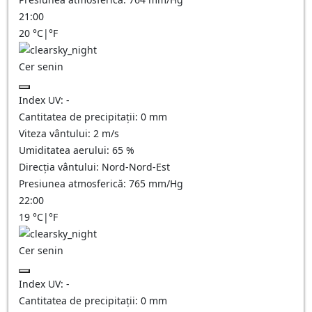
21:00
20
°C
|
°F
Cer senin
Index UV:
-
Cantitatea de precipitații:
0
mm
Viteza vântului:
2
m/s
Umiditatea aerului:
65
%
Direcția vântului:
Nord-Nord-Est
Presiunea atmosferică:
765
mm/Hg
22:00
19
°C
|
°F
Cer senin
Index UV:
-
Cantitatea de precipitații:
0
mm