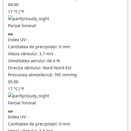
04:00
17
°C
|
°F
Parțial înnorat
Index UV:
-
Cantitatea de precipitații:
0
mm
Viteza vântului:
3.7
m/s
Umiditatea aerului:
66.4
%
Direcția vântului:
Nord-Nord-Est
Presiunea atmosferică:
765
mm/Hg
05:00
17
°C
|
°F
Parțial înnorat
Index UV:
-
Cantitatea de precipitații:
0
mm
Viteza vântului:
3.5
m/s