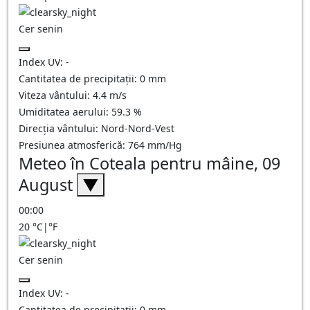
Cer senin
Index UV:
-
Cantitatea de precipitații:
0
mm
Viteza vântului:
4.4
m/s
Umiditatea aerului:
59.3
%
Direcția vântului:
Nord-Nord-Vest
Presiunea atmosferică:
764
mm/Hg
Meteo în Coteala pentru mâine, 09
August
▼
00:00
20
°C
|
°F
Cer senin
Index UV:
-
Cantitatea de precipitații:
0
mm