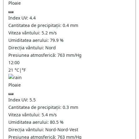
Ploaie
Index UV:
4.4
Cantitatea de precipitații:
0.4 mm
Viteza vântului:
5.2
m/s
Umiditatea aerului:
79.9
%
Direcția vântului:
Nord
Presiunea atmosferică:
763
mm/Hg
12:00
21
°C
|
°F
Ploaie
Index UV:
5.5
Cantitatea de precipitații:
0.3 mm
Viteza vântului:
5.4
m/s
Umiditatea aerului:
80.5
%
Direcția vântului:
Nord-Nord-Vest
Presiunea atmosferică:
763
mm/Hg