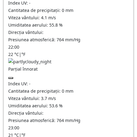
Index UV:
-
Cantitatea de precipitații:
0
mm
Viteza vântului:
4.1
m/s
Umiditatea aerului:
55.8
%
Direcția vântului:
Presiunea atmosferică:
764
mm/Hg
22:00
22
°C
|
°F
Parțial înnorat
Index UV:
-
Cantitatea de precipitații:
0
mm
Viteza vântului:
3.7
m/s
Umiditatea aerului:
53.6
%
Direcția vântului:
Presiunea atmosferică:
764
mm/Hg
23:00
21
°C
|
°F