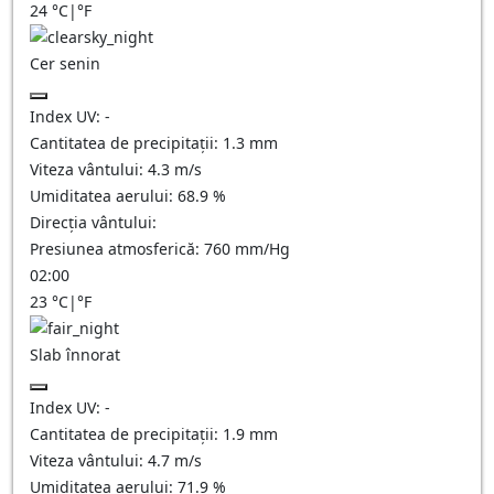
24
°C
|
°F
Cer senin
Index UV:
-
Cantitatea de precipitații:
1.3
mm
Viteza vântului:
4.3
m/s
Umiditatea aerului:
68.9
%
Direcția vântului:
Presiunea atmosferică:
760
mm/Hg
02:00
23
°C
|
°F
Slab înnorat
Index UV:
-
Cantitatea de precipitații:
1.9
mm
Viteza vântului:
4.7
m/s
Umiditatea aerului:
71.9
%