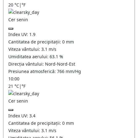
20
°C
|
°F
Cer senin
Index UV:
1.9
Cantitatea de precipitații:
0
mm
Viteza vântului:
3.1
m/s
Umiditatea aerului:
63.1
%
Direcția vântului:
Nord-Nord-Est
Presiunea atmosferică:
766
mm/Hg
10:00
21
°C
|
°F
Cer senin
Index UV:
3.4
Cantitatea de precipitații:
0
mm
Viteza vântului:
3.1
m/s
Umiditatea aerului:
56.1
%