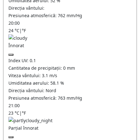
Umiditatea aerului:
52
%
Direcția vântului:
Presiunea atmosferică:
762
mm/Hg
20:00
24
°C
|
°F
Înnorat
Index UV:
0.1
Cantitatea de precipitații:
0
mm
Viteza vântului:
3.1
m/s
Umiditatea aerului:
58.1
%
Direcția vântului:
Nord
Presiunea atmosferică:
763
mm/Hg
21:00
23
°C
|
°F
Parțial înnorat