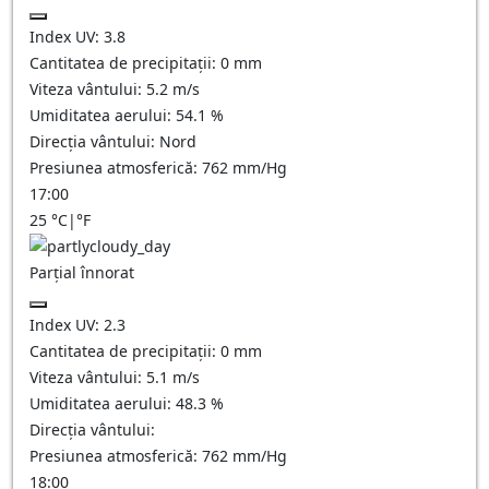
Index UV:
3.8
Cantitatea de precipitații:
0
mm
Viteza vântului:
5.2
m/s
Umiditatea aerului:
54.1
%
Direcția vântului:
Nord
Presiunea atmosferică:
762
mm/Hg
17:00
25
°C
|
°F
Parțial înnorat
Index UV:
2.3
Cantitatea de precipitații:
0
mm
Viteza vântului:
5.1
m/s
Umiditatea aerului:
48.3
%
Direcția vântului:
Presiunea atmosferică:
762
mm/Hg
18:00