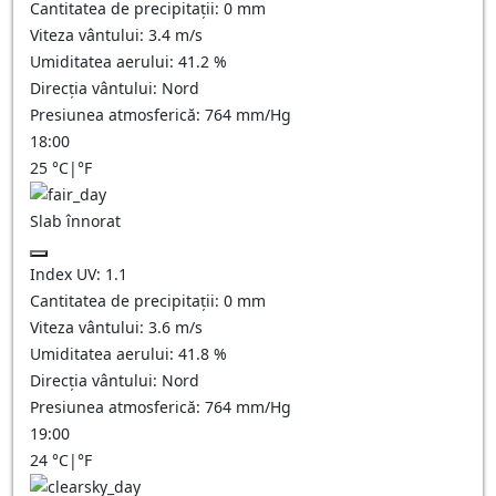
Cantitatea de precipitații:
0
mm
Viteza vântului:
3.4
m/s
Umiditatea aerului:
41.2
%
Direcția vântului:
Nord
Presiunea atmosferică:
764
mm/Hg
18:00
25
°C
|
°F
Slab înnorat
Index UV:
1.1
Cantitatea de precipitații:
0
mm
Viteza vântului:
3.6
m/s
Umiditatea aerului:
41.8
%
Direcția vântului:
Nord
Presiunea atmosferică:
764
mm/Hg
19:00
24
°C
|
°F