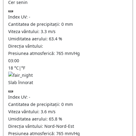
Cer senin
Index UV:
-
Cantitatea de precipitații:
0
mm
Viteza vântului:
3.3
m/s
Umiditatea aerului:
63.4
%
Direcția vântului:
Presiunea atmosferică:
765
mm/Hg
03:00
18
°C
|
°F
Slab înnorat
Index UV:
-
Cantitatea de precipitații:
0
mm
Viteza vântului:
3.6
m/s
Umiditatea aerului:
65.8
%
Direcția vântului:
Nord-Nord-Est
Presiunea atmosferică:
765
mm/Hg