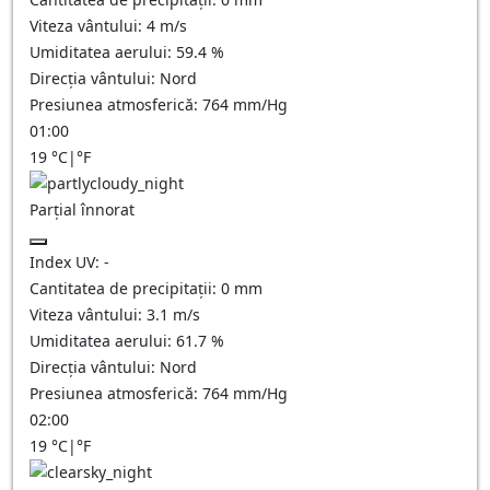
Viteza vântului:
4
m/s
Umiditatea aerului:
59.4
%
Direcția vântului:
Nord
Presiunea atmosferică:
764
mm/Hg
01:00
19
°C
|
°F
Parțial înnorat
Index UV:
-
Cantitatea de precipitații:
0
mm
Viteza vântului:
3.1
m/s
Umiditatea aerului:
61.7
%
Direcția vântului:
Nord
Presiunea atmosferică:
764
mm/Hg
02:00
19
°C
|
°F