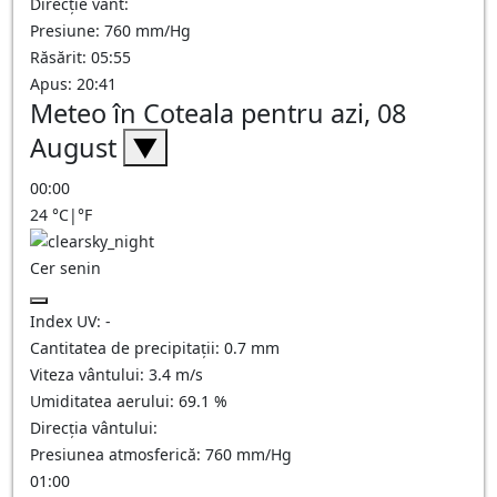
Direcție vânt:
Presiune: 760 mm/Hg
Răsărit: 05:55
Apus: 20:41
Meteo în Coteala pentru azi, 08
August
▼
00:00
24
°C
|
°F
Cer senin
Index UV:
-
Cantitatea de precipitații:
0.7
mm
Viteza vântului:
3.4
m/s
Umiditatea aerului:
69.1
%
Direcția vântului:
Presiunea atmosferică:
760
mm/Hg
01:00