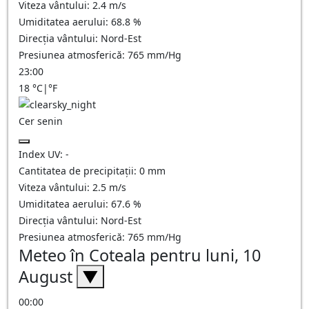
Viteza vântului:
2.4
m/s
Umiditatea aerului:
68.8
%
Direcția vântului:
Nord-Est
Presiunea atmosferică:
765
mm/Hg
23:00
18
°C
|
°F
Cer senin
Index UV:
-
Cantitatea de precipitații:
0
mm
Viteza vântului:
2.5
m/s
Umiditatea aerului:
67.6
%
Direcția vântului:
Nord-Est
Presiunea atmosferică:
765
mm/Hg
Meteo în Coteala pentru luni, 10
August
▼
00:00