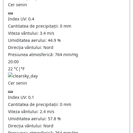
Cer senin
Index UV:
0.4
Cantitatea de precipitații:
0
mm
Viteza vântului:
3.4
m/s
Umiditatea aerului:
44.9
%
Direcția vântului:
Nord
Presiunea atmosferică:
764
mm/Hg
20:00
22
°C
|
°F
Cer senin
Index UV:
0.1
Cantitatea de precipitații:
0
mm
Viteza vântului:
2.4
m/s
Umiditatea aerului:
57.8
%
Direcția vântului:
Nord
Presiunea atmosferică:
764
mm/Hg