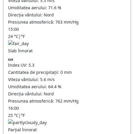
Viteza vântului:
5.5
m/s
Umiditatea aerului:
71.6
%
Direcția vântului:
Nord
Presiunea atmosferică:
763
mm/Hg
15:00
24
°C
|
°F
Slab înnorat
Index UV:
5.3
Cantitatea de precipitații:
0
mm
Viteza vântului:
5.6
m/s
Umiditatea aerului:
64.4
%
Direcția vântului:
Nord
Presiunea atmosferică:
762
mm/Hg
16:00
25
°C
|
°F
Parțial înnorat