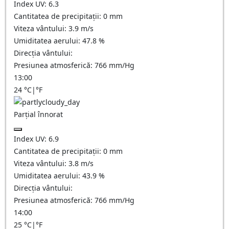
Index UV:
6.3
Cantitatea de precipitații:
0
mm
Viteza vântului:
3.9
m/s
Umiditatea aerului:
47.8
%
Direcția vântului:
Presiunea atmosferică:
766
mm/Hg
13:00
24
°C
|
°F
Parțial înnorat
Index UV:
6.9
Cantitatea de precipitații:
0
mm
Viteza vântului:
3.8
m/s
Umiditatea aerului:
43.9
%
Direcția vântului:
Presiunea atmosferică:
766
mm/Hg
14:00
25
°C
|
°F