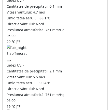
Index UV:
-
Cantitatea de precipitații:
0.1 mm
Viteza vântului:
4.7
m/s
Umiditatea aerului:
88.1
%
Direcția vântului:
Nord
Presiunea atmosferică:
761
mm/Hg
05:00
20
°C
|
°F
Slab înnorat
Index UV:
-
Cantitatea de precipitații:
2.1
mm
Viteza vântului:
5.5
m/s
Umiditatea aerului:
90.4
%
Direcția vântului:
Nord
Presiunea atmosferică:
761
mm/Hg
06:00
19
°C
|
°F