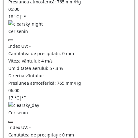
Presiunea atmosferică:
765
mm/Hg
05:00
18
°C
|
°F
Cer senin
Index UV:
-
Cantitatea de precipitații:
0
mm
Viteza vântului:
4
m/s
Umiditatea aerului:
57.3
%
Direcția vântului:
Presiunea atmosferică:
765
mm/Hg
06:00
17
°C
|
°F
Cer senin
Index UV:
-
Cantitatea de precipitații:
0
mm