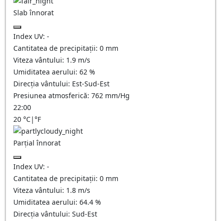
Slab înnorat
Index UV:
-
Cantitatea de precipitații:
0
mm
Viteza vântului:
1.9
m/s
Umiditatea aerului:
62
%
Direcția vântului:
Est-Sud-Est
Presiunea atmosferică:
762
mm/Hg
22:00
20
°C
|
°F
Parțial înnorat
Index UV:
-
Cantitatea de precipitații:
0
mm
Viteza vântului:
1.8
m/s
Umiditatea aerului:
64.4
%
Direcția vântului:
Sud-Est