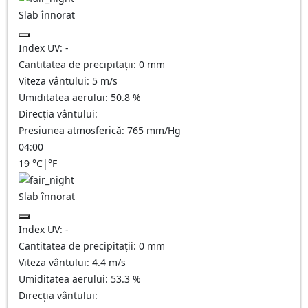
Slab înnorat
Index UV:
-
Cantitatea de precipitații:
0
mm
Viteza vântului:
5
m/s
Umiditatea aerului:
50.8
%
Direcția vântului:
Presiunea atmosferică:
765
mm/Hg
04:00
19
°C
|
°F
Slab înnorat
Index UV:
-
Cantitatea de precipitații:
0
mm
Viteza vântului:
4.4
m/s
Umiditatea aerului:
53.3
%
Direcția vântului: