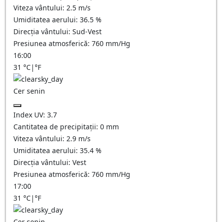
Viteza vântului:
2.5
m/s
Umiditatea aerului:
36.5
%
Direcția vântului:
Sud-Vest
Presiunea atmosferică:
760
mm/Hg
16:00
31
°C
|
°F
Cer senin
Index UV:
3.7
Cantitatea de precipitații:
0
mm
Viteza vântului:
2.9
m/s
Umiditatea aerului:
35.4
%
Direcția vântului:
Vest
Presiunea atmosferică:
760
mm/Hg
17:00
31
°C
|
°F
Cer senin