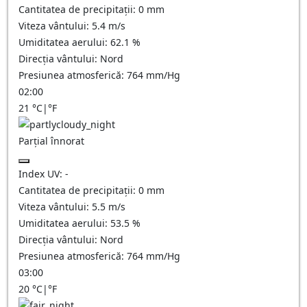
Cantitatea de precipitații:
0
mm
Viteza vântului:
5.4
m/s
Umiditatea aerului:
62.1
%
Direcția vântului:
Nord
Presiunea atmosferică:
764
mm/Hg
02:00
21
°C
|
°F
Parțial înnorat
Index UV:
-
Cantitatea de precipitații:
0
mm
Viteza vântului:
5.5
m/s
Umiditatea aerului:
53.5
%
Direcția vântului:
Nord
Presiunea atmosferică:
764
mm/Hg
03:00
20
°C
|
°F