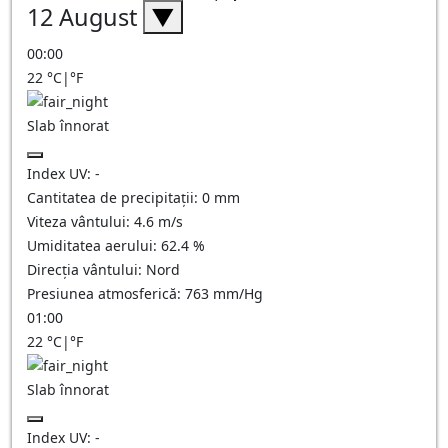
12 August
▼
00:00
22
°C
|
°F
Slab înnorat
Index UV:
-
Cantitatea de precipitații:
0
mm
Viteza vântului:
4.6
m/s
Umiditatea aerului:
62.4
%
Direcția vântului:
Nord
Presiunea atmosferică:
763
mm/Hg
01:00
22
°C
|
°F
Slab înnorat
Index UV:
-