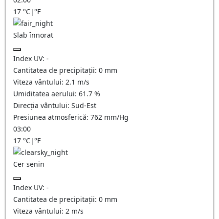
17
°C
|
°F
Slab înnorat
Index UV:
-
Cantitatea de precipitații:
0
mm
Viteza vântului:
2.1
m/s
Umiditatea aerului:
61.7
%
Direcția vântului:
Sud-Est
Presiunea atmosferică:
762
mm/Hg
03:00
17
°C
|
°F
Cer senin
Index UV:
-
Cantitatea de precipitații:
0
mm
Viteza vântului:
2
m/s