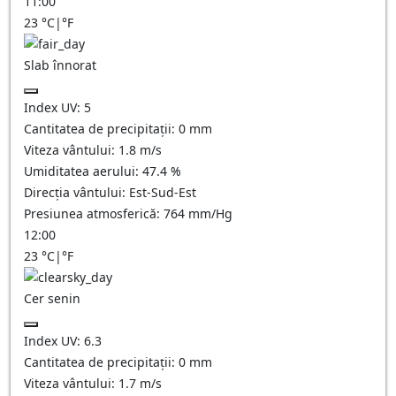
11:00
23
°C
|
°F
Slab înnorat
Index UV:
5
Cantitatea de precipitații:
0
mm
Viteza vântului:
1.8
m/s
Umiditatea aerului:
47.4
%
Direcția vântului:
Est-Sud-Est
Presiunea atmosferică:
764
mm/Hg
12:00
23
°C
|
°F
Cer senin
Index UV:
6.3
Cantitatea de precipitații:
0
mm
Viteza vântului:
1.7
m/s