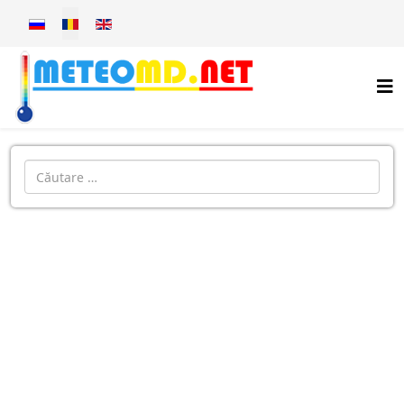
Selectați limba dvs
Introdu localitatea: