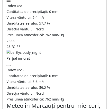
Index UV:
-
Cantitatea de precipitații:
0
mm
Viteza vântului:
5.4
m/s
Umiditatea aerului:
57.7
%
Direcția vântului:
Nord
Presiunea atmosferică:
762
mm/Hg
23:00
23
°C
|
°F
Parțial înnorat
Index UV:
-
Cantitatea de precipitații:
0
mm
Viteza vântului:
5.6
m/s
Umiditatea aerului:
59.2
%
Direcția vântului:
Nord
Presiunea atmosferică:
762
mm/Hg
Meteo în Mărcăuţi pentru miercuri,