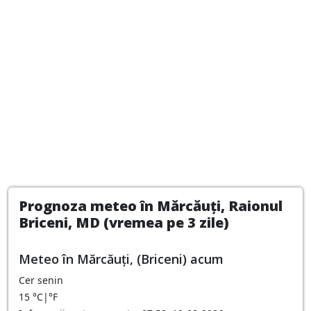
Prognoza meteo în Mărcăuți, Raionul
Briceni, MD (vremea pe 3 zile)
Meteo în Mărcăuţi, (Briceni) acum
Cer senin
15
°C
|
°F