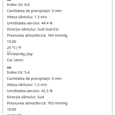
Index UV:
6.6
Cantitatea de precipitații:
0
mm
Viteza vântului:
1.3
m/s
Umiditatea aerului:
44.4
%
Direcția vântului:
Sud-Sud-Est
Presiunea atmosferică:
764
mm/Hg
15:00
25
°C
|
°F
Cer senin
Index UV:
5.4
Cantitatea de precipitații:
0
mm
Viteza vântului:
1.2
m/s
Umiditatea aerului:
42.5
%
Direcția vântului:
Sud
Presiunea atmosferică:
763
mm/Hg
16:00