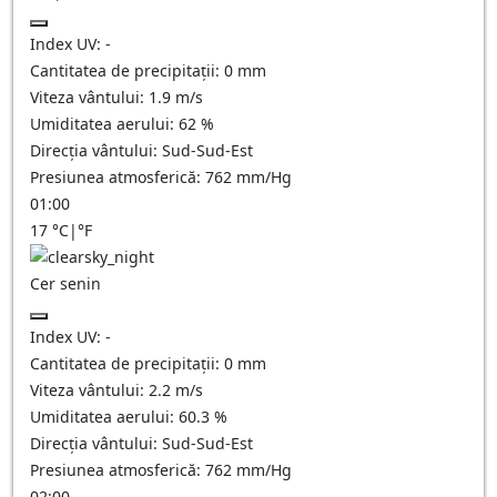
Index UV:
-
Cantitatea de precipitații:
0
mm
Viteza vântului:
1.9
m/s
Umiditatea aerului:
62
%
Direcția vântului:
Sud-Sud-Est
Presiunea atmosferică:
762
mm/Hg
01:00
17
°C
|
°F
Cer senin
Index UV:
-
Cantitatea de precipitații:
0
mm
Viteza vântului:
2.2
m/s
Umiditatea aerului:
60.3
%
Direcția vântului:
Sud-Sud-Est
Presiunea atmosferică:
762
mm/Hg
02:00