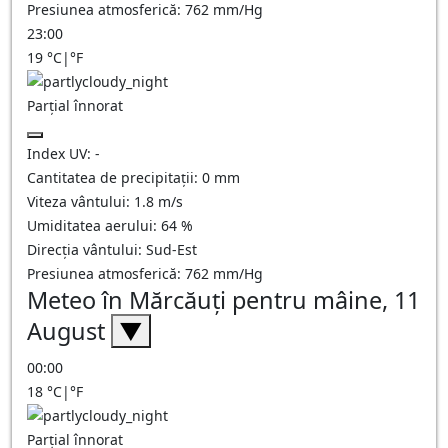
Presiunea atmosferică:
762
mm/Hg
23:00
19
°C
|
°F
Parțial înnorat
Index UV:
-
Cantitatea de precipitații:
0
mm
Viteza vântului:
1.8
m/s
Umiditatea aerului:
64
%
Direcția vântului:
Sud-Est
Presiunea atmosferică:
762
mm/Hg
Meteo în Mărcăuţi pentru mâine, 11
August
▼
00:00
18
°C
|
°F
Parțial înnorat