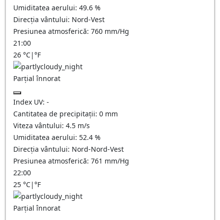
Umiditatea aerului:
49.6
%
Direcția vântului:
Nord-Vest
Presiunea atmosferică:
760
mm/Hg
21:00
26
°C
|
°F
Parțial înnorat
Index UV:
-
Cantitatea de precipitații:
0
mm
Viteza vântului:
4.5
m/s
Umiditatea aerului:
52.4
%
Direcția vântului:
Nord-Nord-Vest
Presiunea atmosferică:
761
mm/Hg
22:00
25
°C
|
°F
Parțial înnorat