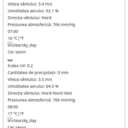
Viteza vântului:
3.4
m/s
Umiditatea aerului:
62.1
%
Direcția vântului:
Nord
Presiunea atmosferică:
766
mm/Hg
07:00
16
°C
|
°F
Cer senin
Index UV:
0.2
Cantitatea de precipitații:
0
mm
Viteza vântului:
3.5
m/s
Umiditatea aerului:
64.5
%
Direcția vântului:
Nord-Nord-Vest
Presiunea atmosferică:
766
mm/Hg
08:00
17
°C
|
°F
Cer senin