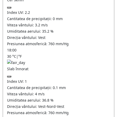
Index UV:
2.2
Cantitatea de precipitații:
0
mm
Viteza vântului:
3.2
m/s
Umiditatea aerului:
35.2
%
Direcția vântului:
Vest
Presiunea atmosferică:
760
mm/Hg
18:00
30
°C
|
°F
Slab înnorat
Index UV:
1
Cantitatea de precipitații:
0.1
mm
Viteza vântului:
4
m/s
Umiditatea aerului:
36.8
%
Direcția vântului:
Vest-Nord-Vest
Presiunea atmosferică:
760
mm/Hg