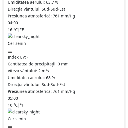
Umiditatea aerului:
63.7
%
Direcția vântului:
Sud-Sud-Est
Presiunea atmosferică:
761
mm/Hg
04:00
16
°C
|
°F
Cer senin
Index UV:
-
Cantitatea de precipitații:
0
mm
Viteza vântului:
2
m/s
Umiditatea aerului:
68
%
Direcția vântului:
Sud-Sud-Est
Presiunea atmosferică:
761
mm/Hg
05:00
16
°C
|
°F
Cer senin