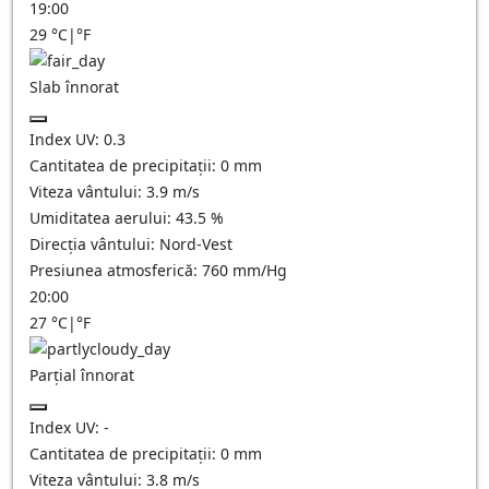
19:00
29
°C
|
°F
Slab înnorat
Index UV:
0.3
Cantitatea de precipitații:
0
mm
Viteza vântului:
3.9
m/s
Umiditatea aerului:
43.5
%
Direcția vântului:
Nord-Vest
Presiunea atmosferică:
760
mm/Hg
20:00
27
°C
|
°F
Parțial înnorat
Index UV:
-
Cantitatea de precipitații:
0
mm
Viteza vântului:
3.8
m/s