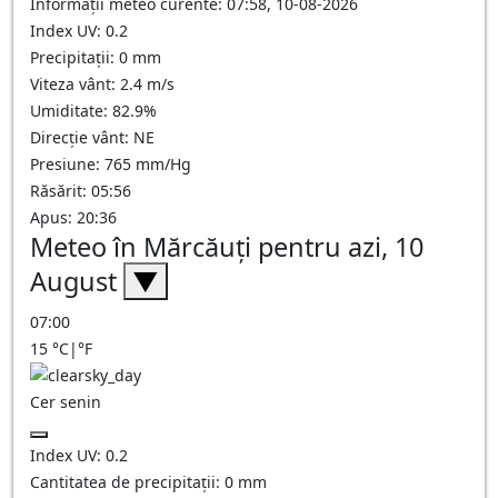
Informații meteo curente: 07:58, 10-08-2026
Index UV: 0.2
Precipitații: 0 mm
Viteza vânt: 2.4 m/s
Umiditate: 82.9%
Direcție vânt: NE
Presiune: 765 mm/Hg
Răsărit: 05:56
Apus: 20:36
Meteo în Mărcăuţi pentru azi, 10
August
▼
07:00
15
°C
|
°F
Cer senin
Index UV:
0.2
Cantitatea de precipitații:
0
mm