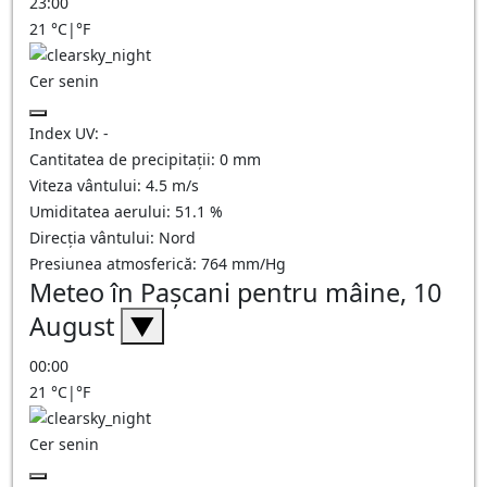
23:00
21
°C
|
°F
Cer senin
Index UV:
-
Cantitatea de precipitații:
0
mm
Viteza vântului:
4.5
m/s
Umiditatea aerului:
51.1
%
Direcția vântului:
Nord
Presiunea atmosferică:
764
mm/Hg
Meteo în Paşcani pentru mâine, 10
August
▼
00:00
21
°C
|
°F
Cer senin