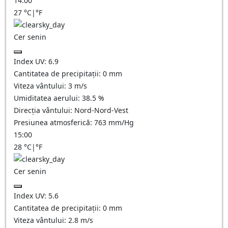
14:00
27
°C
|
°F
Cer senin
Index UV:
6.9
Cantitatea de precipitații:
0
mm
Viteza vântului:
3
m/s
Umiditatea aerului:
38.5
%
Direcția vântului:
Nord-Nord-Vest
Presiunea atmosferică:
763
mm/Hg
15:00
28
°C
|
°F
Cer senin
Index UV:
5.6
Cantitatea de precipitații:
0
mm
Viteza vântului:
2.8
m/s