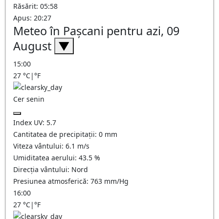
Răsărit: 05:58
Apus: 20:27
Meteo în Paşcani pentru azi, 09
August
▼
15:00
27
°C
|
°F
Cer senin
Index UV:
5.7
Cantitatea de precipitații:
0
mm
Viteza vântului:
6.1
m/s
Umiditatea aerului:
43.5
%
Direcția vântului:
Nord
Presiunea atmosferică:
763
mm/Hg
16:00
27
°C
|
°F