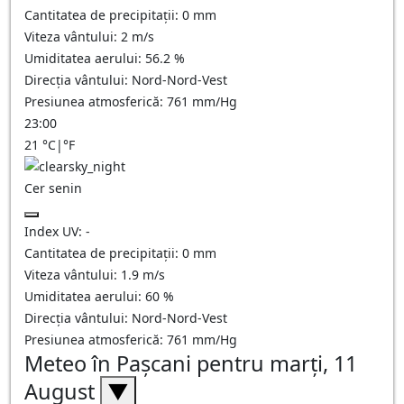
Cantitatea de precipitații:
0
mm
Viteza vântului:
2
m/s
Umiditatea aerului:
56.2
%
Direcția vântului:
Nord-Nord-Vest
Presiunea atmosferică:
761
mm/Hg
23:00
21
°C
|
°F
Cer senin
Index UV:
-
Cantitatea de precipitații:
0
mm
Viteza vântului:
1.9
m/s
Umiditatea aerului:
60
%
Direcția vântului:
Nord-Nord-Vest
Presiunea atmosferică:
761
mm/Hg
Meteo în Paşcani pentru marți, 11
August
▼