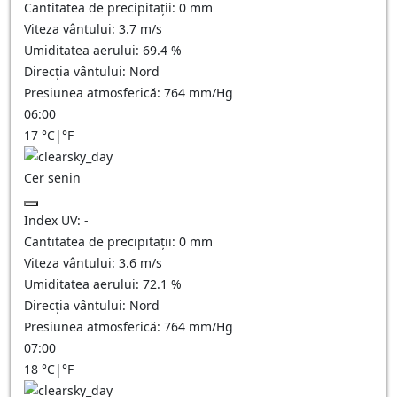
Cantitatea de precipitații:
0
mm
Viteza vântului:
3.7
m/s
Umiditatea aerului:
69.4
%
Direcția vântului:
Nord
Presiunea atmosferică:
764
mm/Hg
06:00
17
°C
|
°F
Cer senin
Index UV:
-
Cantitatea de precipitații:
0
mm
Viteza vântului:
3.6
m/s
Umiditatea aerului:
72.1
%
Direcția vântului:
Nord
Presiunea atmosferică:
764
mm/Hg
07:00
18
°C
|
°F