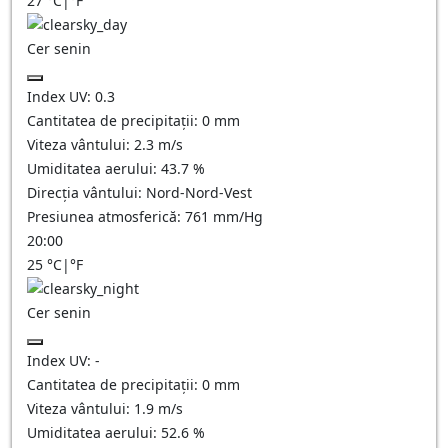
27
°C
|
°F
Cer senin
Index UV:
0.3
Cantitatea de precipitații:
0
mm
Viteza vântului:
2.3
m/s
Umiditatea aerului:
43.7
%
Direcția vântului:
Nord-Nord-Vest
Presiunea atmosferică:
761
mm/Hg
20:00
25
°C
|
°F
Cer senin
Index UV:
-
Cantitatea de precipitații:
0
mm
Viteza vântului:
1.9
m/s
Umiditatea aerului:
52.6
%