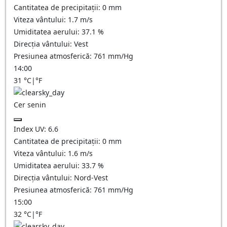
Cantitatea de precipitații:
0
mm
Viteza vântului:
1.7
m/s
Umiditatea aerului:
37.1
%
Direcția vântului:
Vest
Presiunea atmosferică:
761
mm/Hg
14:00
31
°C
|
°F
Cer senin
Index UV:
6.6
Cantitatea de precipitații:
0
mm
Viteza vântului:
1.6
m/s
Umiditatea aerului:
33.7
%
Direcția vântului:
Nord-Vest
Presiunea atmosferică:
761
mm/Hg
15:00
32
°C
|
°F