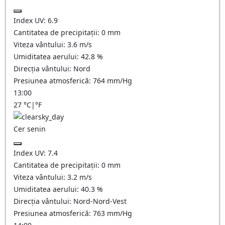
Index UV:
6.9
Cantitatea de precipitații:
0
mm
Viteza vântului:
3.6
m/s
Umiditatea aerului:
42.8
%
Direcția vântului:
Nord
Presiunea atmosferică:
764
mm/Hg
13:00
27
°C
|
°F
Cer senin
Index UV:
7.4
Cantitatea de precipitații:
0
mm
Viteza vântului:
3.2
m/s
Umiditatea aerului:
40.3
%
Direcția vântului:
Nord-Nord-Vest
Presiunea atmosferică:
763
mm/Hg