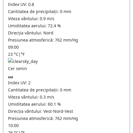
Index UV:
0.8
Cantitatea de precipitații:
0
mm
Viteza vântului:
0.9
m/s
Umiditatea aerului:
72.4
%
Direcția vântului:
Nord
Presiunea atmosferică:
762
mm/Hg
09:00
23
°C
|
°F
Cer senin
Index UV:
2
Cantitatea de precipitații:
0
mm
Viteza vântului:
0.3
m/s
Umiditatea aerului:
60.1
%
Direcția vântului:
Vest-Nord-Vest
Presiunea atmosferică:
762
mm/Hg
10:00
26
°C
|
°F