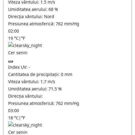
Viteza vântului:
1.5
m/s
Umiditatea aerului:
68
%
Direcția vântului:
Nord
Presiunea atmosferică:
762
mm/Hg
02:00
19
°C
|
°F
Cer senin
Index UV:
-
Cantitatea de precipitații:
0
mm
Viteza vântului:
1.7
m/s
Umiditatea aerului:
71.5
%
Direcția vântului:
Presiunea atmosferică:
762
mm/Hg
03:00
18
°C
|
°F
Cer senin