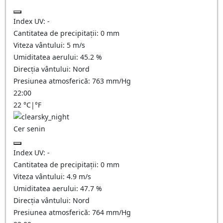
Index UV:
-
Cantitatea de precipitații:
0
mm
Viteza vântului:
5
m/s
Umiditatea aerului:
45.2
%
Direcția vântului:
Nord
Presiunea atmosferică:
763
mm/Hg
22:00
22
°C
|
°F
Cer senin
Index UV:
-
Cantitatea de precipitații:
0
mm
Viteza vântului:
4.9
m/s
Umiditatea aerului:
47.7
%
Direcția vântului:
Nord
Presiunea atmosferică:
764
mm/Hg