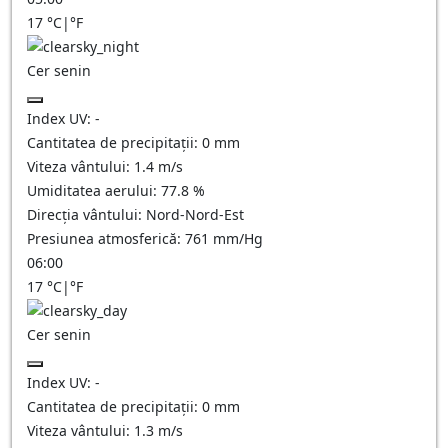
17
°C
|
°F
Cer senin
Index UV:
-
Cantitatea de precipitații:
0
mm
Viteza vântului:
1.4
m/s
Umiditatea aerului:
77.8
%
Direcția vântului:
Nord-Nord-Est
Presiunea atmosferică:
761
mm/Hg
06:00
17
°C
|
°F
Cer senin
Index UV:
-
Cantitatea de precipitații:
0
mm
Viteza vântului:
1.3
m/s