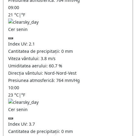
Presiunea atmosferică:
764
mm/Hg
09:00
21
°C
|
°F
Cer senin
Index UV:
2.1
Cantitatea de precipitații:
0
mm
Viteza vântului:
3.8
m/s
Umiditatea aerului:
60.7
%
Direcția vântului:
Nord-Nord-Vest
Presiunea atmosferică:
764
mm/Hg
10:00
23
°C
|
°F
Cer senin
Index UV:
3.7
Cantitatea de precipitații:
0
mm