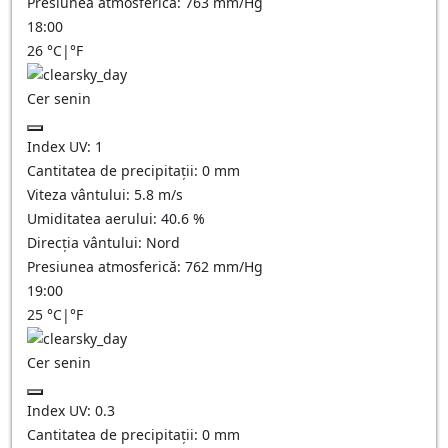
Presiunea atmosferică:
763
mm/Hg
18:00
26
°C
|
°F
Cer senin
Index UV:
1
Cantitatea de precipitații:
0
mm
Viteza vântului:
5.8
m/s
Umiditatea aerului:
40.6
%
Direcția vântului:
Nord
Presiunea atmosferică:
762
mm/Hg
19:00
25
°C
|
°F
Cer senin
Index UV:
0.3
Cantitatea de precipitații:
0
mm