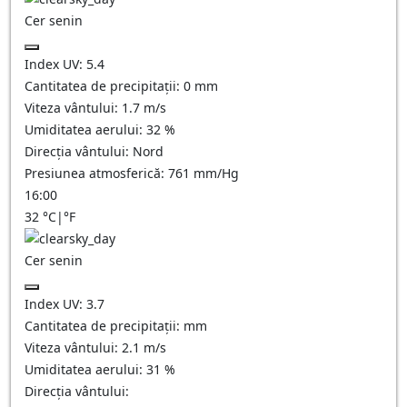
Cer senin
Index UV:
5.4
Cantitatea de precipitații:
0
mm
Viteza vântului:
1.7
m/s
Umiditatea aerului:
32
%
Direcția vântului:
Nord
Presiunea atmosferică:
761
mm/Hg
16:00
32
°C
|
°F
Cer senin
Index UV:
3.7
Cantitatea de precipitații:
mm
Viteza vântului:
2.1
m/s
Umiditatea aerului:
31
%
Direcția vântului: