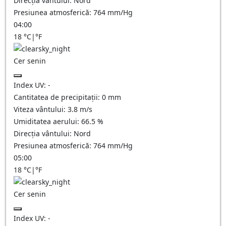
Direcția vântului:
Nord
Presiunea atmosferică:
764
mm/Hg
04:00
18
°C
|
°F
Cer senin
Index UV:
-
Cantitatea de precipitații:
0
mm
Viteza vântului:
3.8
m/s
Umiditatea aerului:
66.5
%
Direcția vântului:
Nord
Presiunea atmosferică:
764
mm/Hg
05:00
18
°C
|
°F
Cer senin
Index UV:
-