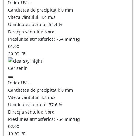
Index UV:
-
Cantitatea de precipitații:
0
mm
Viteza vântului:
4.4
m/s
Umiditatea aerului:
54.4
%
Direcția vântului:
Nord
Presiunea atmosferică:
764
mm/Hg
01:00
20
°C
|
°F
Cer senin
Index UV:
-
Cantitatea de precipitații:
0
mm
Viteza vântului:
4.3
m/s
Umiditatea aerului:
57.6
%
Direcția vântului:
Nord
Presiunea atmosferică:
764
mm/Hg
02:00
19
°C
|
°F