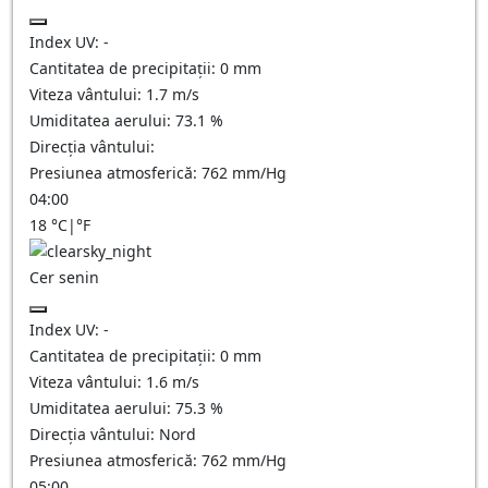
Index UV:
-
Cantitatea de precipitații:
0
mm
Viteza vântului:
1.7
m/s
Umiditatea aerului:
73.1
%
Direcția vântului:
Presiunea atmosferică:
762
mm/Hg
04:00
18
°C
|
°F
Cer senin
Index UV:
-
Cantitatea de precipitații:
0
mm
Viteza vântului:
1.6
m/s
Umiditatea aerului:
75.3
%
Direcția vântului:
Nord
Presiunea atmosferică:
762
mm/Hg
05:00