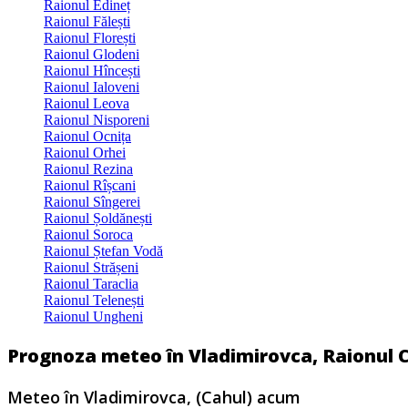
Raionul Edineț
Raionul Fălești
Raionul Florești
Raionul Glodeni
Raionul Hîncești
Raionul Ialoveni
Raionul Leova
Raionul Nisporeni
Raionul Ocnița
Raionul Orhei
Raionul Rezina
Raionul Rîșcani
Raionul Sîngerei
Raionul Șoldănești
Raionul Soroca
Raionul Ștefan Vodă
Raionul Strășeni
Raionul Taraclia
Raionul Telenești
Raionul Ungheni
Prognoza meteo în Vladimirovca, Raionul C
Meteo în Vladimirovca, (Cahul) acum