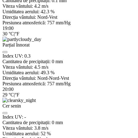
Cantitatea de precipitații:
0.1 mm
Viteza vântului:
4.2
m/s
Umiditatea aerului:
42.3
%
Direcția vântului:
Nord-Vest
Presiunea atmosferică:
757
mm/Hg
19:00
30
°C
|
°F
Parțial înnorat
Index UV:
0.3
Cantitatea de precipitații:
0
mm
Viteza vântului:
4.5
m/s
Umiditatea aerului:
49.3
%
Direcția vântului:
Nord-Nord-Vest
Presiunea atmosferică:
757
mm/Hg
20:00
29
°C
|
°F
Cer senin
Index UV:
-
Cantitatea de precipitații:
0
mm
Viteza vântului:
3.8
m/s
Umiditatea aerului:
52
%