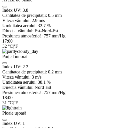
Index UV:
3.8
Cantitatea de precipitații:
0.5 mm
Viteza vântului:
2.9
m/s
Umiditatea aerului:
32.7
%
Direcția vântului:
Est-Nord-Est
Presiunea atmosferică:
757
mm/Hg
17:00
32
°C
|
°F
Parțial înnorat
Index UV:
2.2
Cantitatea de precipitații:
0.2
mm
Viteza vântului:
3
m/s
Umiditatea aerului:
38.1
%
Direcția vântului:
Nord-Est
Presiunea atmosferică:
757
mm/Hg
18:00
31
°C
|
°F
Ploaie ușoară
Index UV:
1