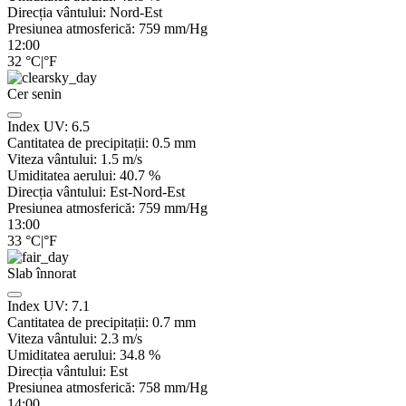
Direcția vântului:
Nord-Est
Presiunea atmosferică:
759
mm/Hg
12:00
32
°C
|
°F
Cer senin
Index UV:
6.5
Cantitatea de precipitații:
0.5
mm
Viteza vântului:
1.5
m/s
Umiditatea aerului:
40.7
%
Direcția vântului:
Est-Nord-Est
Presiunea atmosferică:
759
mm/Hg
13:00
33
°C
|
°F
Slab înnorat
Index UV:
7.1
Cantitatea de precipitații:
0.7
mm
Viteza vântului:
2.3
m/s
Umiditatea aerului:
34.8
%
Direcția vântului:
Est
Presiunea atmosferică:
758
mm/Hg
14:00