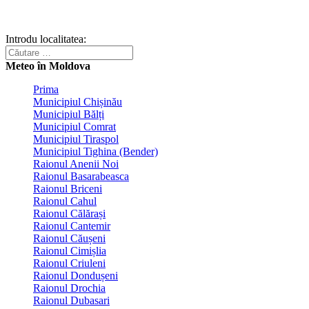
Introdu localitatea:
Meteo în Moldova
Prima
Municipiul Chișinău
Municipiul Bălți
Municipiul Comrat
Municipiul Tiraspol
Municipiul Tighina (Bender)
Raionul Anenii Noi
Raionul Basarabeasca
Raionul Briceni
Raionul Cahul
Raionul Călărași
Raionul Cantemir
Raionul Căușeni
Raionul Cimișlia
Raionul Criuleni
Raionul Dondușeni
Raionul Drochia
Raionul Dubasari