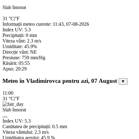
Slab înnorat
31
°C
|
°F
Informații meteo curente: 11:43, 07-08-2026
Index UV: 5.3
Precipitații: 0 mm
Viteza vânt: 2.3 m/s
Umiditate: 45.9%
Direcție vânt: NE
Presiune: 759 mm/Hg
Răsărit: 05:55
Apus: 20:29
Meteo în Vladimirovca pentru azi, 07 August
▼
11:00
31
°C
|
°F
Slab înnorat
Index UV:
5.3
Cantitatea de precipitații:
0.5
mm
Viteza vântului:
2.3
m/s
Umiditatea aerului:
45.9
%