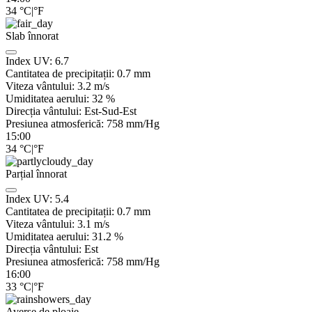
34
°C
|
°F
Slab înnorat
Index UV:
6.7
Cantitatea de precipitații:
0.7
mm
Viteza vântului:
3.2
m/s
Umiditatea aerului:
32
%
Direcția vântului:
Est-Sud-Est
Presiunea atmosferică:
758
mm/Hg
15:00
34
°C
|
°F
Parțial înnorat
Index UV:
5.4
Cantitatea de precipitații:
0.7
mm
Viteza vântului:
3.1
m/s
Umiditatea aerului:
31.2
%
Direcția vântului:
Est
Presiunea atmosferică:
758
mm/Hg
16:00
33
°C
|
°F
Averse de ploaie