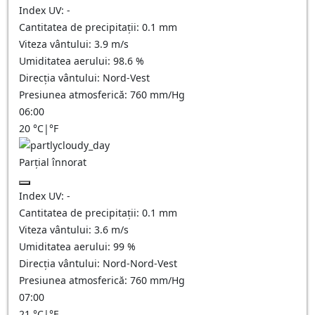
Index UV:
-
Cantitatea de precipitații:
0.1
mm
Viteza vântului:
3.9
m/s
Umiditatea aerului:
98.6
%
Direcția vântului:
Nord-Vest
Presiunea atmosferică:
760
mm/Hg
06:00
20
°C
|
°F
Parțial înnorat
Index UV:
-
Cantitatea de precipitații:
0.1
mm
Viteza vântului:
3.6
m/s
Umiditatea aerului:
99
%
Direcția vântului:
Nord-Nord-Vest
Presiunea atmosferică:
760
mm/Hg
07:00
21
°C
|
°F