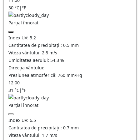
11:00
30
°C
|
°F
Parțial înnorat
Index UV:
5.2
Cantitatea de precipitații:
0.5
mm
Viteza vântului:
2.8
m/s
Umiditatea aerului:
54.3
%
Direcția vântului:
Presiunea atmosferică:
760
mm/Hg
12:00
31
°C
|
°F
Parțial înnorat
Index UV:
6.5
Cantitatea de precipitații:
0.7
mm
Viteza vântului:
1.7
m/s