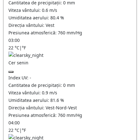
Cantitatea de precipitații:
0
mm
Viteza vântului:
0.6
m/s
Umiditatea aerului:
80.4
%
Direcția vântului:
Vest
Presiunea atmosferică:
760
mm/Hg
03:00
22
°C
|
°F
Cer senin
Index UV:
-
Cantitatea de precipitații:
0
mm
Viteza vântului:
0.9
m/s
Umiditatea aerului:
81.6
%
Direcția vântului:
Vest-Nord-Vest
Presiunea atmosferică:
760
mm/Hg
04:00
22
°C
|
°F