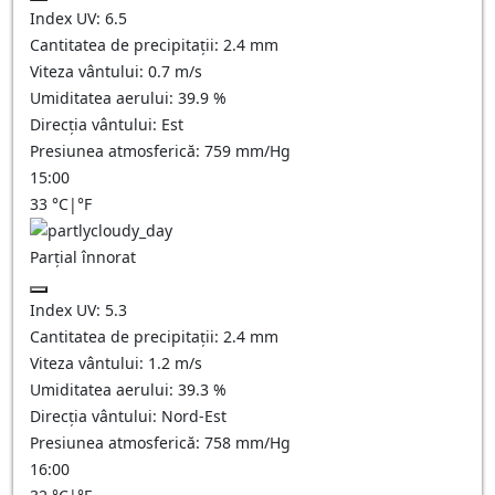
Index UV:
6.5
Cantitatea de precipitații:
2.4
mm
Viteza vântului:
0.7
m/s
Umiditatea aerului:
39.9
%
Direcția vântului:
Est
Presiunea atmosferică:
759
mm/Hg
15:00
33
°C
|
°F
Parțial înnorat
Index UV:
5.3
Cantitatea de precipitații:
2.4
mm
Viteza vântului:
1.2
m/s
Umiditatea aerului:
39.3
%
Direcția vântului:
Nord-Est
Presiunea atmosferică:
758
mm/Hg
16:00