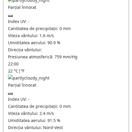
Parțial înnorat
Index UV:
-
Cantitatea de precipitații:
0
mm
Viteza vântului:
1.6
m/s
Umiditatea aerului:
90.9
%
Direcția vântului:
Presiunea atmosferică:
759
mm/Hg
22:00
22
°C
|
°F
Parțial înnorat
Index UV:
-
Cantitatea de precipitații:
0
mm
Viteza vântului:
2.4
m/s
Umiditatea aerului:
91.5
%
Direcția vântului:
Nord-Vest