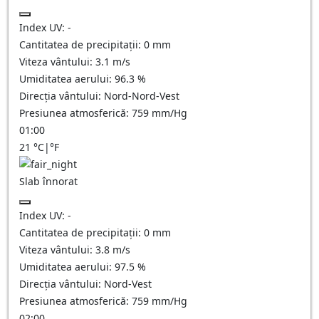
Index UV:
-
Cantitatea de precipitații:
0
mm
Viteza vântului:
3.1
m/s
Umiditatea aerului:
96.3
%
Direcția vântului:
Nord-Nord-Vest
Presiunea atmosferică:
759
mm/Hg
01:00
21
°C
|
°F
Slab înnorat
Index UV:
-
Cantitatea de precipitații:
0
mm
Viteza vântului:
3.8
m/s
Umiditatea aerului:
97.5
%
Direcția vântului:
Nord-Vest
Presiunea atmosferică:
759
mm/Hg
02:00