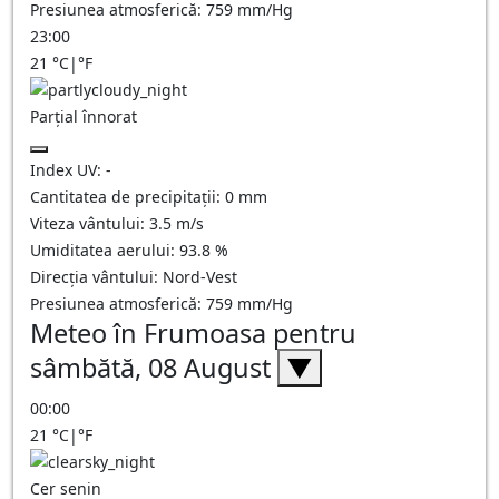
Presiunea atmosferică:
759
mm/Hg
23:00
21
°C
|
°F
Parțial înnorat
Index UV:
-
Cantitatea de precipitații:
0
mm
Viteza vântului:
3.5
m/s
Umiditatea aerului:
93.8
%
Direcția vântului:
Nord-Vest
Presiunea atmosferică:
759
mm/Hg
Meteo în Frumoasa pentru
sâmbătă, 08 August
▼
00:00
21
°C
|
°F
Cer senin