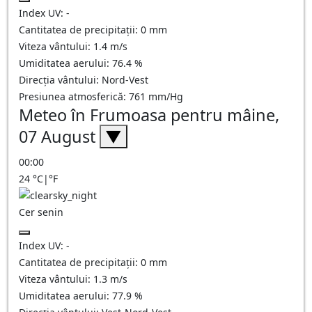
Index UV:
-
Cantitatea de precipitații:
0
mm
Viteza vântului:
1.4
m/s
Umiditatea aerului:
76.4
%
Direcția vântului:
Nord-Vest
Presiunea atmosferică:
761
mm/Hg
Meteo în Frumoasa pentru mâine,
07 August
▼
00:00
24
°C
|
°F
Cer senin
Index UV:
-
Cantitatea de precipitații:
0
mm
Viteza vântului:
1.3
m/s
Umiditatea aerului:
77.9
%