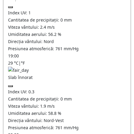
Index UV:
1
Cantitatea de precipitații:
0
mm
Viteza vântului:
2.4
m/s
Umiditatea aerului:
56.2
%
Direcția vântului:
Nord
Presiunea atmosferică:
761
mm/Hg
19:00
29
°C
|
°F
Slab înnorat
Index UV:
0.3
Cantitatea de precipitații:
0
mm
Viteza vântului:
1.9
m/s
Umiditatea aerului:
58.8
%
Direcția vântului:
Nord-Vest
Presiunea atmosferică:
761
mm/Hg