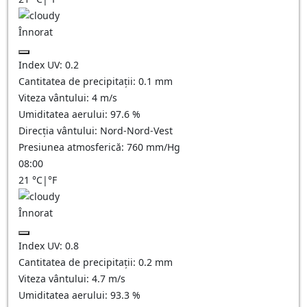
Înnorat
Index UV:
0.2
Cantitatea de precipitații:
0.1
mm
Viteza vântului:
4
m/s
Umiditatea aerului:
97.6
%
Direcția vântului:
Nord-Nord-Vest
Presiunea atmosferică:
760
mm/Hg
08:00
21
°C
|
°F
Înnorat
Index UV:
0.8
Cantitatea de precipitații:
0.2
mm
Viteza vântului:
4.7
m/s
Umiditatea aerului:
93.3
%