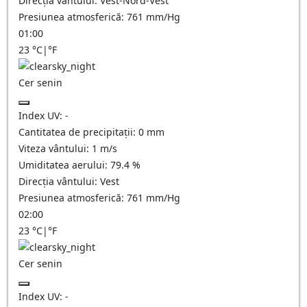
Direcția vântului:
Vest-Nord-Vest
Presiunea atmosferică:
761
mm/Hg
01:00
23
°C
|
°F
Cer senin
Index UV:
-
Cantitatea de precipitații:
0
mm
Viteza vântului:
1
m/s
Umiditatea aerului:
79.4
%
Direcția vântului:
Vest
Presiunea atmosferică:
761
mm/Hg
02:00
23
°C
|
°F
Cer senin
Index UV:
-