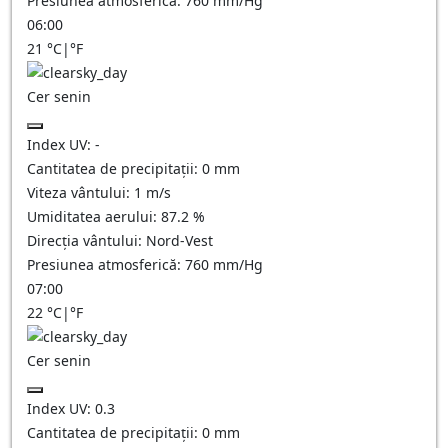
Presiunea atmosferică:
760
mm/Hg
06:00
21
°C
|
°F
Cer senin
Index UV:
-
Cantitatea de precipitații:
0
mm
Viteza vântului:
1
m/s
Umiditatea aerului:
87.2
%
Direcția vântului:
Nord-Vest
Presiunea atmosferică:
760
mm/Hg
07:00
22
°C
|
°F
Cer senin
Index UV:
0.3
Cantitatea de precipitații:
0
mm