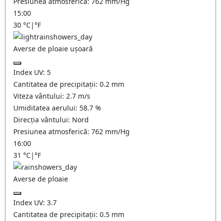
Presiunea atmosferică:
762
mm/Hg
15:00
30
°C
|
°F
Averse de ploaie ușoară
Index UV:
5
Cantitatea de precipitații:
0.2 mm
Viteza vântului:
2.7
m/s
Umiditatea aerului:
58.7
%
Direcția vântului:
Nord
Presiunea atmosferică:
762
mm/Hg
16:00
31
°C
|
°F
Averse de ploaie
Index UV:
3.7
Cantitatea de precipitații:
0.5 mm