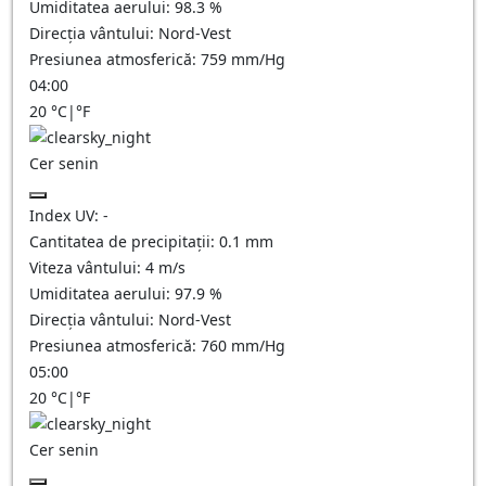
Umiditatea aerului:
98.3
%
Direcția vântului:
Nord-Vest
Presiunea atmosferică:
759
mm/Hg
04:00
20
°C
|
°F
Cer senin
Index UV:
-
Cantitatea de precipitații:
0.1
mm
Viteza vântului:
4
m/s
Umiditatea aerului:
97.9
%
Direcția vântului:
Nord-Vest
Presiunea atmosferică:
760
mm/Hg
05:00
20
°C
|
°F
Cer senin