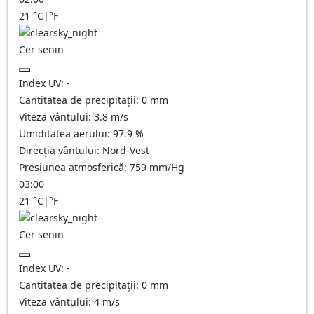
21
°C
|
°F
Cer senin
Index UV:
-
Cantitatea de precipitații:
0
mm
Viteza vântului:
3.8
m/s
Umiditatea aerului:
97.9
%
Direcția vântului:
Nord-Vest
Presiunea atmosferică:
759
mm/Hg
03:00
21
°C
|
°F
Cer senin
Index UV:
-
Cantitatea de precipitații:
0
mm
Viteza vântului:
4
m/s