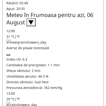
Răsărit: 05:49
Apus: 20:35
Meteo în Frumoasa pentru azi, 06
August
▼
12:00
31
°C
|
°F
Averse de ploaie torențială
Index UV:
6.3
Cantitatea de precipitații:
1.1 mm
Viteza vântului:
2
m/s
Umiditatea aerului:
46.5
%
Direcția vântului:
Sud-Vest
Presiunea atmosferică:
762
mm/Hg
13:00
29
°C
|
°F