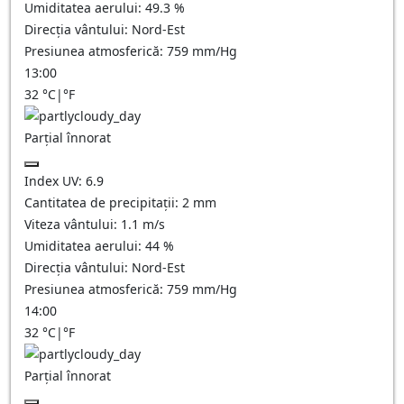
Umiditatea aerului:
49.3
%
Direcția vântului:
Nord-Est
Presiunea atmosferică:
759
mm/Hg
13:00
32
°C
|
°F
Parțial înnorat
Index UV:
6.9
Cantitatea de precipitații:
2
mm
Viteza vântului:
1.1
m/s
Umiditatea aerului:
44
%
Direcția vântului:
Nord-Est
Presiunea atmosferică:
759
mm/Hg
14:00
32
°C
|
°F
Parțial înnorat