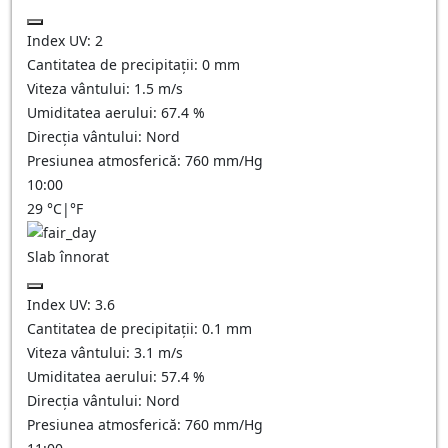
Index UV:
2
Cantitatea de precipitații:
0
mm
Viteza vântului:
1.5
m/s
Umiditatea aerului:
67.4
%
Direcția vântului:
Nord
Presiunea atmosferică:
760
mm/Hg
10:00
29
°C
|
°F
Slab înnorat
Index UV:
3.6
Cantitatea de precipitații:
0.1
mm
Viteza vântului:
3.1
m/s
Umiditatea aerului:
57.4
%
Direcția vântului:
Nord
Presiunea atmosferică:
760
mm/Hg