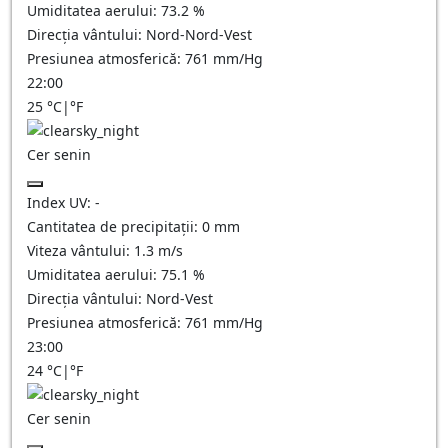
Umiditatea aerului:
73.2
%
Direcția vântului:
Nord-Nord-Vest
Presiunea atmosferică:
761
mm/Hg
22:00
25
°C
|
°F
Cer senin
Index UV:
-
Cantitatea de precipitații:
0
mm
Viteza vântului:
1.3
m/s
Umiditatea aerului:
75.1
%
Direcția vântului:
Nord-Vest
Presiunea atmosferică:
761
mm/Hg
23:00
24
°C
|
°F
Cer senin