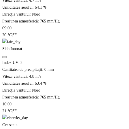
Viteza vântului:
4.7
m/s
Umiditatea aerului:
64.1
%
Direcția vântului:
Nord
Presiunea atmosferică:
765
mm/Hg
09:00
20
°C
|
°F
Slab înnorat
Index UV:
2
Cantitatea de precipitații:
0
mm
Viteza vântului:
4.8
m/s
Umiditatea aerului:
63.4
%
Direcția vântului:
Nord
Presiunea atmosferică:
765
mm/Hg
10:00
21
°C
|
°F
Cer senin