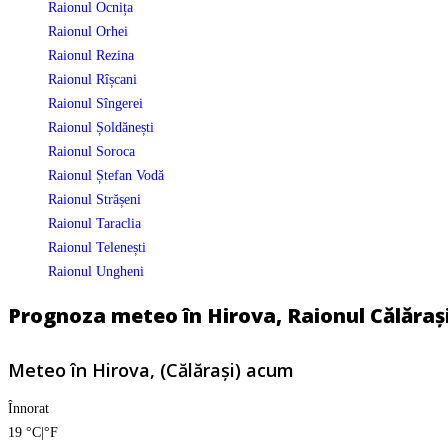
Raionul Ocnița
Raionul Orhei
Raionul Rezina
Raionul Rîșcani
Raionul Sîngerei
Raionul Șoldănești
Raionul Soroca
Raionul Ștefan Vodă
Raionul Strășeni
Raionul Taraclia
Raionul Telenești
Raionul Ungheni
Prognoza meteo în Hirova, Raionul Călărași
Meteo în Hirova, (Călărași) acum
Înnorat
19
°C
|
°F