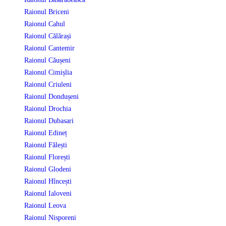
Raionul Briceni
Raionul Cahul
Raionul Călărași
Raionul Cantemir
Raionul Căușeni
Raionul Cimișlia
Raionul Criuleni
Raionul Dondușeni
Raionul Drochia
Raionul Dubasari
Raionul Edineț
Raionul Fălești
Raionul Florești
Raionul Glodeni
Raionul Hîncești
Raionul Ialoveni
Raionul Leova
Raionul Nisporeni