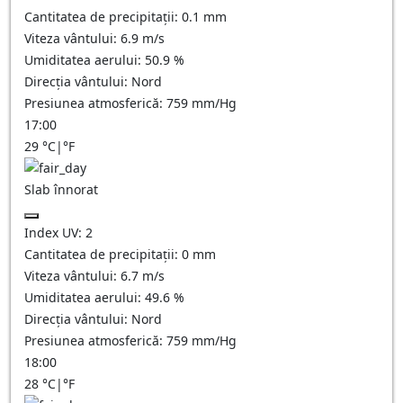
Cantitatea de precipitații:
0.1
mm
Viteza vântului:
6.9
m/s
Umiditatea aerului:
50.9
%
Direcția vântului:
Nord
Presiunea atmosferică:
759
mm/Hg
17:00
29
°C
|
°F
Slab înnorat
Index UV:
2
Cantitatea de precipitații:
0
mm
Viteza vântului:
6.7
m/s
Umiditatea aerului:
49.6
%
Direcția vântului:
Nord
Presiunea atmosferică:
759
mm/Hg
18:00
28
°C
|
°F