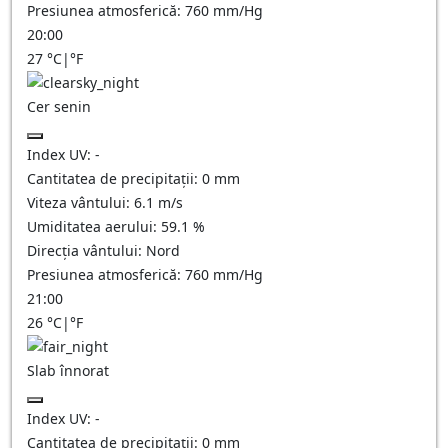
Presiunea atmosferică:
760
mm/Hg
20:00
27
°C
|
°F
Cer senin
Index UV:
-
Cantitatea de precipitații:
0
mm
Viteza vântului:
6.1
m/s
Umiditatea aerului:
59.1
%
Direcția vântului:
Nord
Presiunea atmosferică:
760
mm/Hg
21:00
26
°C
|
°F
Slab înnorat
Index UV:
-
Cantitatea de precipitații:
0
mm