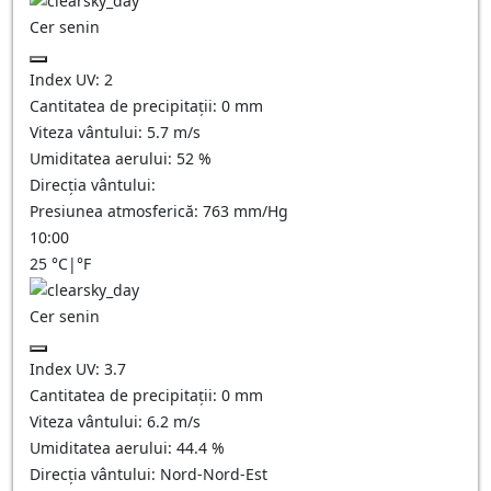
Cer senin
Index UV:
2
Cantitatea de precipitații:
0
mm
Viteza vântului:
5.7
m/s
Umiditatea aerului:
52
%
Direcția vântului:
Presiunea atmosferică:
763
mm/Hg
10:00
25
°C
|
°F
Cer senin
Index UV:
3.7
Cantitatea de precipitații:
0
mm
Viteza vântului:
6.2
m/s
Umiditatea aerului:
44.4
%
Direcția vântului:
Nord-Nord-Est