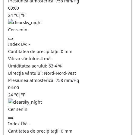
Presiunea atmosferică:
758
mm/Hg
03:00
24
°C
|
°F
Cer senin
Index UV:
-
Cantitatea de precipitații:
0
mm
Viteza vântului:
4
m/s
Umiditatea aerului:
63.4
%
Direcția vântului:
Nord-Nord-Vest
Presiunea atmosferică:
758
mm/Hg
04:00
24
°C
|
°F
Cer senin
Index UV:
-
Cantitatea de precipitații:
0
mm