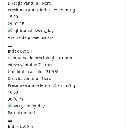
Direcția vântului:
Nord
Presiunea atmosferică:
759
mm/Hg
15:00
29
°C
|
°F
Averse de ploaie ușoară
Index UV:
5.1
Cantitatea de precipitații:
0.1 mm
Viteza vântului:
7.1
m/s
Umiditatea aerului:
51.9
%
Direcția vântului:
Nord
Presiunea atmosferică:
759
mm/Hg
16:00
30
°C
|
°F
Parțial înnorat
Index UV:
3.5