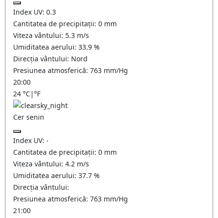
Index UV:
0.3
Cantitatea de precipitații:
0
mm
Viteza vântului:
5.3
m/s
Umiditatea aerului:
33.9
%
Direcția vântului:
Nord
Presiunea atmosferică:
763
mm/Hg
20:00
24
°C
|
°F
Cer senin
Index UV:
-
Cantitatea de precipitații:
0
mm
Viteza vântului:
4.2
m/s
Umiditatea aerului:
37.7
%
Direcția vântului:
Presiunea atmosferică:
763
mm/Hg
21:00