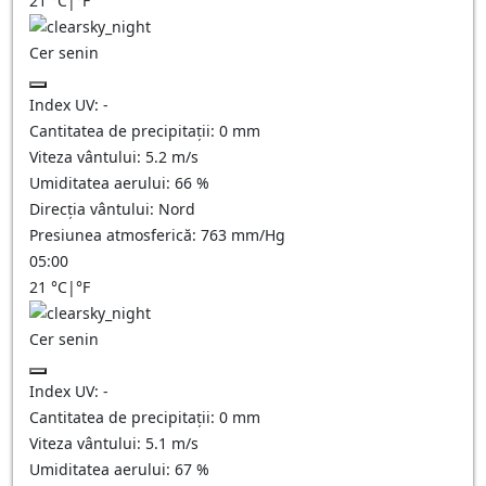
21
°C
|
°F
Cer senin
Index UV:
-
Cantitatea de precipitații:
0
mm
Viteza vântului:
5.2
m/s
Umiditatea aerului:
66
%
Direcția vântului:
Nord
Presiunea atmosferică:
763
mm/Hg
05:00
21
°C
|
°F
Cer senin
Index UV:
-
Cantitatea de precipitații:
0
mm
Viteza vântului:
5.1
m/s
Umiditatea aerului:
67
%