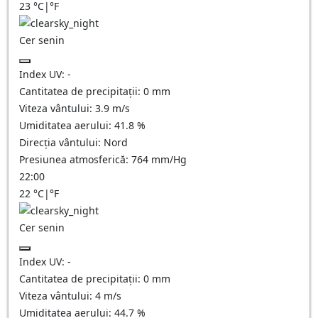
23
°C
|
°F
Cer senin
Index UV:
-
Cantitatea de precipitații:
0
mm
Viteza vântului:
3.9
m/s
Umiditatea aerului:
41.8
%
Direcția vântului:
Nord
Presiunea atmosferică:
764
mm/Hg
22:00
22
°C
|
°F
Cer senin
Index UV:
-
Cantitatea de precipitații:
0
mm
Viteza vântului:
4
m/s
Umiditatea aerului:
44.7
%