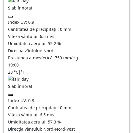
Slab înnorat
Index UV:
0.9
Cantitatea de precipitații:
0
mm
Viteza vântului:
6.5
m/s
Umiditatea aerului:
55.2
%
Direcția vântului:
Nord
Presiunea atmosferică:
759
mm/Hg
19:00
28
°C
|
°F
Slab înnorat
Index UV:
0.3
Cantitatea de precipitații:
0
mm
Viteza vântului:
6.5
m/s
Umiditatea aerului:
57.3
%
Direcția vântului:
Nord-Nord-Vest