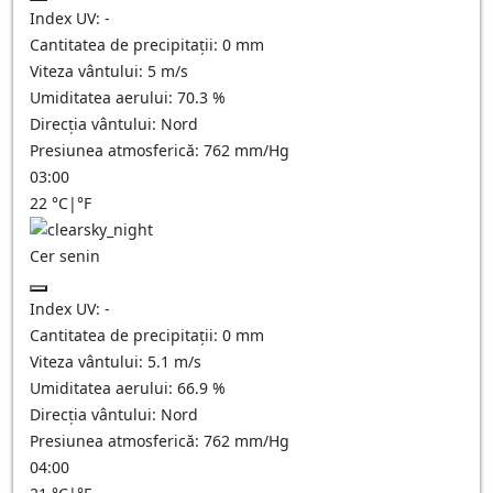
Index UV:
-
Cantitatea de precipitații:
0
mm
Viteza vântului:
5
m/s
Umiditatea aerului:
70.3
%
Direcția vântului:
Nord
Presiunea atmosferică:
762
mm/Hg
03:00
22
°C
|
°F
Cer senin
Index UV:
-
Cantitatea de precipitații:
0
mm
Viteza vântului:
5.1
m/s
Umiditatea aerului:
66.9
%
Direcția vântului:
Nord
Presiunea atmosferică:
762
mm/Hg
04:00