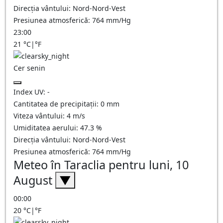
Direcția vântului:
Nord-Nord-Vest
Presiunea atmosferică:
764
mm/Hg
23:00
21
°C
|
°F
Cer senin
Index UV:
-
Cantitatea de precipitații:
0
mm
Viteza vântului:
4
m/s
Umiditatea aerului:
47.3
%
Direcția vântului:
Nord-Nord-Vest
Presiunea atmosferică:
764
mm/Hg
Meteo în Taraclia pentru luni, 10
August
▼
00:00
20
°C
|
°F