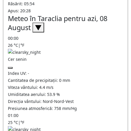
Răsărit: 05:54
Apus: 20:28
Meteo în Taraclia pentru azi, 08
August
▼
00:00
26
°C
|
°F
Cer senin
Index UV:
-
Cantitatea de precipitații:
0
mm
Viteza vântului:
4.4
m/s
Umiditatea aerului:
53.9
%
Direcția vântului:
Nord-Nord-Vest
Presiunea atmosferică:
758
mm/Hg
01:00
25
°C
|
°F