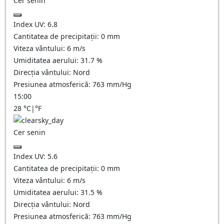
Cer senin
Index UV:
6.8
Cantitatea de precipitații:
0
mm
Viteza vântului:
6
m/s
Umiditatea aerului:
31.7
%
Direcția vântului:
Nord
Presiunea atmosferică:
763
mm/Hg
15:00
28
°C
|
°F
Cer senin
Index UV:
5.6
Cantitatea de precipitații:
0
mm
Viteza vântului:
6
m/s
Umiditatea aerului:
31.5
%
Direcția vântului:
Nord
Presiunea atmosferică:
763
mm/Hg