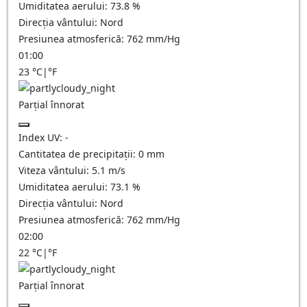
Umiditatea aerului:
73.8
%
Direcția vântului:
Nord
Presiunea atmosferică:
762
mm/Hg
01:00
23
°C
|
°F
Parțial înnorat
Index UV:
-
Cantitatea de precipitații:
0
mm
Viteza vântului:
5.1
m/s
Umiditatea aerului:
73.1
%
Direcția vântului:
Nord
Presiunea atmosferică:
762
mm/Hg
02:00
22
°C
|
°F
Parțial înnorat