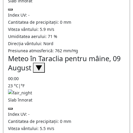
Slab înnorat
Index UV:
-
Cantitatea de precipitații:
0
mm
Viteza vântului:
5.9
m/s
Umiditatea aerului:
71
%
Direcția vântului:
Nord
Presiunea atmosferică:
762
mm/Hg
Meteo în Taraclia pentru mâine, 09
August
▼
00:00
23
°C
|
°F
Slab înnorat
Index UV:
-
Cantitatea de precipitații:
0
mm
Viteza vântului:
5.5
m/s