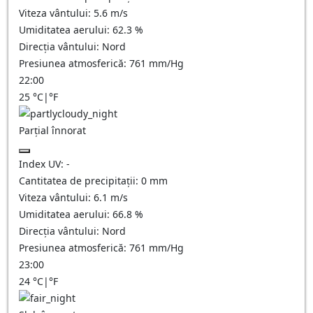
Viteza vântului:
5.6
m/s
Umiditatea aerului:
62.3
%
Direcția vântului:
Nord
Presiunea atmosferică:
761
mm/Hg
22:00
25
°C
|
°F
Parțial înnorat
Index UV:
-
Cantitatea de precipitații:
0
mm
Viteza vântului:
6.1
m/s
Umiditatea aerului:
66.8
%
Direcția vântului:
Nord
Presiunea atmosferică:
761
mm/Hg
23:00
24
°C
|
°F