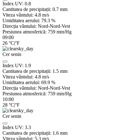
Index UV:
0.8
Cantitatea de precipitații:
0.7
mm
Viteza vântului:
4.8
m/s
Umiditatea aerului:
79.3
%
Direcția vântului:
Nord-Nord-Vest
Presiunea atmosferică:
759
mm/Hg
09:00
26
°C
|
°F
Cer senin
Index UV:
1.9
Cantitatea de precipitații:
1.5
mm
Viteza vântului:
4.8
m/s
Umiditatea aerului:
69.9
%
Direcția vântului:
Nord-Nord-Vest
Presiunea atmosferică:
759
mm/Hg
10:00
28
°C
|
°F
Cer senin
Index UV:
3.3
Cantitatea de precipitații:
1.6
mm
Viteza vântului:
5.3
m/s