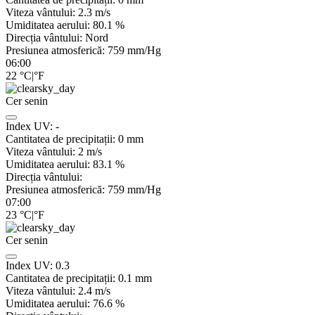
Viteza vântului:
2.3
m/s
Umiditatea aerului:
80.1
%
Direcția vântului:
Nord
Presiunea atmosferică:
759
mm/Hg
06:00
22
°C
|
°F
Cer senin
Index UV:
-
Cantitatea de precipitații:
0
mm
Viteza vântului:
2
m/s
Umiditatea aerului:
83.1
%
Direcția vântului:
Presiunea atmosferică:
759
mm/Hg
07:00
23
°C
|
°F
Cer senin
Index UV:
0.3
Cantitatea de precipitații:
0.1
mm
Viteza vântului:
2.4
m/s
Umiditatea aerului:
76.6
%