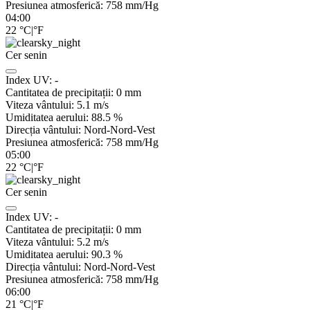
Presiunea atmosferică:
758
mm/Hg
04:00
22
°C
|
°F
Cer senin
Index UV:
-
Cantitatea de precipitații:
0
mm
Viteza vântului:
5.1
m/s
Umiditatea aerului:
88.5
%
Direcția vântului:
Nord-Nord-Vest
Presiunea atmosferică:
758
mm/Hg
05:00
22
°C
|
°F
Cer senin
Index UV:
-
Cantitatea de precipitații:
0
mm
Viteza vântului:
5.2
m/s
Umiditatea aerului:
90.3
%
Direcția vântului:
Nord-Nord-Vest
Presiunea atmosferică:
758
mm/Hg
06:00
21
°C
|
°F