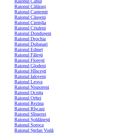
Raionul Cahul
Raionul Călărași
Raionul Cantemir
Raionul Căușeni
Raionul Cimișlia
Raionul Criuleni
Raionul Dondușeni
Raionul Drochia
Raionul Dubasari
Raionul Edineț
Raionul Fălești
Raionul Florești
Raionul Glodeni
Raionul Hîncești
Raionul Ialoveni
Raionul Leova
Raionul Nisporeni
Raionul Ocnița
Raionul Orhei
Raionul Rezina
Raionul Rîșcani
Raionul Sîngerei
Raionul Șoldănești
Raionul Soroca
Raionul Ștefan Vodă