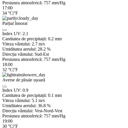
Presiunea atmosferică:
757
mm/Hg
17:00
34
°C
|
°F
Parțial înnorat
Index UV:
2.1
Cantitatea de precipitații:
0.2
mm
Viteza vântului:
2.7
m/s
Umiditatea aerului:
28.2
%
Direcția vântului:
Sud-Est
Presiunea atmosferică:
757
mm/Hg
18:00
32
°C
|
°F
Averse de ploaie ușoară
Index UV:
0.9
Cantitatea de precipitații:
0.1 mm
Viteza vântului:
5.1
m/s
Umiditatea aerului:
36.8
%
Direcția vântului:
Vest-Nord-Vest
Presiunea atmosferică:
757
mm/Hg
19:00
30
°C
|
°F