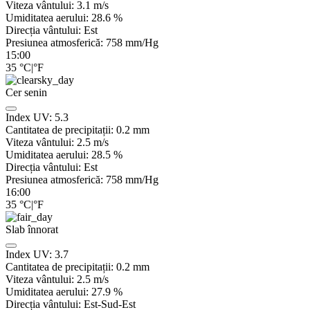
Viteza vântului:
3.1
m/s
Umiditatea aerului:
28.6
%
Direcția vântului:
Est
Presiunea atmosferică:
758
mm/Hg
15:00
35
°C
|
°F
Cer senin
Index UV:
5.3
Cantitatea de precipitații:
0.2
mm
Viteza vântului:
2.5
m/s
Umiditatea aerului:
28.5
%
Direcția vântului:
Est
Presiunea atmosferică:
758
mm/Hg
16:00
35
°C
|
°F
Slab înnorat
Index UV:
3.7
Cantitatea de precipitații:
0.2
mm
Viteza vântului:
2.5
m/s
Umiditatea aerului:
27.9
%
Direcția vântului:
Est-Sud-Est