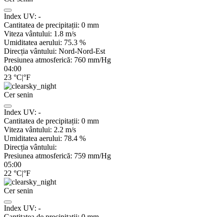
Index UV:
-
Cantitatea de precipitații:
0
mm
Viteza vântului:
1.8
m/s
Umiditatea aerului:
75.3
%
Direcția vântului:
Nord-Nord-Est
Presiunea atmosferică:
760
mm/Hg
04:00
23
°C
|
°F
Cer senin
Index UV:
-
Cantitatea de precipitații:
0
mm
Viteza vântului:
2.2
m/s
Umiditatea aerului:
78.4
%
Direcția vântului:
Presiunea atmosferică:
759
mm/Hg
05:00
22
°C
|
°F
Cer senin
Index UV:
-
Cantitatea de precipitații:
0
mm