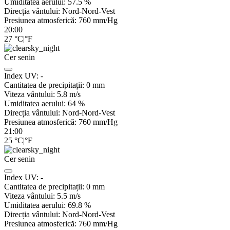
Umiditatea aerului:
57.5
%
Direcția vântului:
Nord-Nord-Vest
Presiunea atmosferică:
760
mm/Hg
20:00
27
°C
|
°F
Cer senin
Index UV:
-
Cantitatea de precipitații:
0
mm
Viteza vântului:
5.8
m/s
Umiditatea aerului:
64
%
Direcția vântului:
Nord-Nord-Vest
Presiunea atmosferică:
760
mm/Hg
21:00
25
°C
|
°F
Cer senin
Index UV:
-
Cantitatea de precipitații:
0
mm
Viteza vântului:
5.5
m/s
Umiditatea aerului:
69.8
%
Direcția vântului:
Nord-Nord-Vest
Presiunea atmosferică:
760
mm/Hg