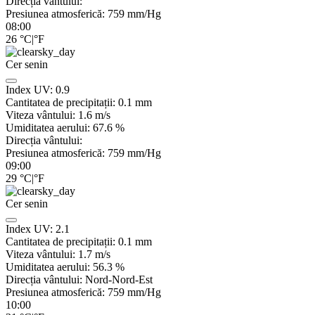
Direcția vântului:
Presiunea atmosferică:
759
mm/Hg
08:00
26
°C
|
°F
Cer senin
Index UV:
0.9
Cantitatea de precipitații:
0.1
mm
Viteza vântului:
1.6
m/s
Umiditatea aerului:
67.6
%
Direcția vântului:
Presiunea atmosferică:
759
mm/Hg
09:00
29
°C
|
°F
Cer senin
Index UV:
2.1
Cantitatea de precipitații:
0.1
mm
Viteza vântului:
1.7
m/s
Umiditatea aerului:
56.3
%
Direcția vântului:
Nord-Nord-Est
Presiunea atmosferică:
759
mm/Hg
10:00