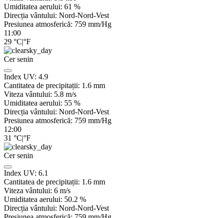
Umiditatea aerului:
61
%
Direcția vântului:
Nord-Nord-Vest
Presiunea atmosferică:
759
mm/Hg
11:00
29
°C
|
°F
Cer senin
Index UV:
4.9
Cantitatea de precipitații:
1.6
mm
Viteza vântului:
5.8
m/s
Umiditatea aerului:
55
%
Direcția vântului:
Nord-Nord-Vest
Presiunea atmosferică:
759
mm/Hg
12:00
31
°C
|
°F
Cer senin
Index UV:
6.1
Cantitatea de precipitații:
1.6
mm
Viteza vântului:
6
m/s
Umiditatea aerului:
50.2
%
Direcția vântului:
Nord-Nord-Vest
Presiunea atmosferică:
759
mm/Hg