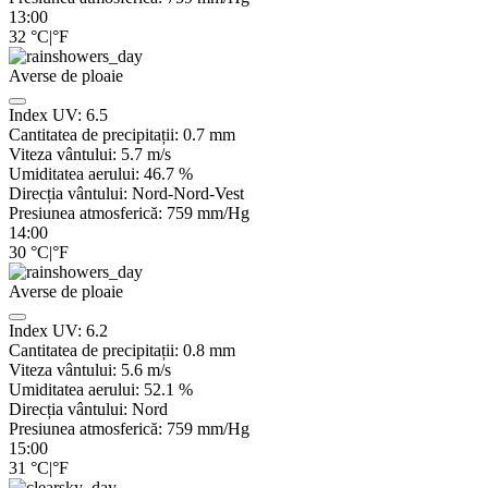
13:00
32
°C
|
°F
Averse de ploaie
Index UV:
6.5
Cantitatea de precipitații:
0.7 mm
Viteza vântului:
5.7
m/s
Umiditatea aerului:
46.7
%
Direcția vântului:
Nord-Nord-Vest
Presiunea atmosferică:
759
mm/Hg
14:00
30
°C
|
°F
Averse de ploaie
Index UV:
6.2
Cantitatea de precipitații:
0.8 mm
Viteza vântului:
5.6
m/s
Umiditatea aerului:
52.1
%
Direcția vântului:
Nord
Presiunea atmosferică:
759
mm/Hg
15:00
31
°C
|
°F