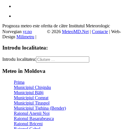
Prognoza meteo este oferita de către Institutul Meteorologic
Norvegian
yr.no
© 2026
MeteoMD.Net
|
Contacte
| Web-
Design
Milimetru
|
Introdu localitatea:
Introdu localitatea:
Meteo în Moldova
Prima
Municipiul Chișinău
Municipiul Bălți
Municipiul Comrat
Municipiul Tiraspol
Municipiul Tighina (Bender)
Raionul Anenii Noi
Raionul Basarabeasca
Raionul Briceni
Raionul Cahul