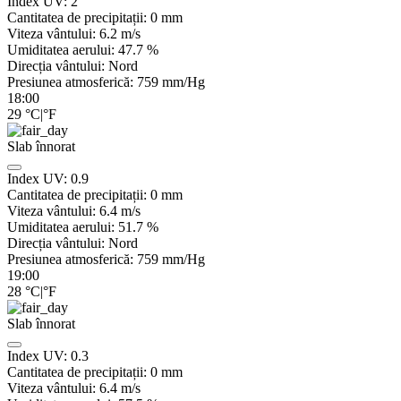
Index UV:
2
Cantitatea de precipitații:
0
mm
Viteza vântului:
6.2
m/s
Umiditatea aerului:
47.7
%
Direcția vântului:
Nord
Presiunea atmosferică:
759
mm/Hg
18:00
29
°C
|
°F
Slab înnorat
Index UV:
0.9
Cantitatea de precipitații:
0
mm
Viteza vântului:
6.4
m/s
Umiditatea aerului:
51.7
%
Direcția vântului:
Nord
Presiunea atmosferică:
759
mm/Hg
19:00
28
°C
|
°F
Slab înnorat
Index UV:
0.3
Cantitatea de precipitații:
0
mm
Viteza vântului:
6.4
m/s