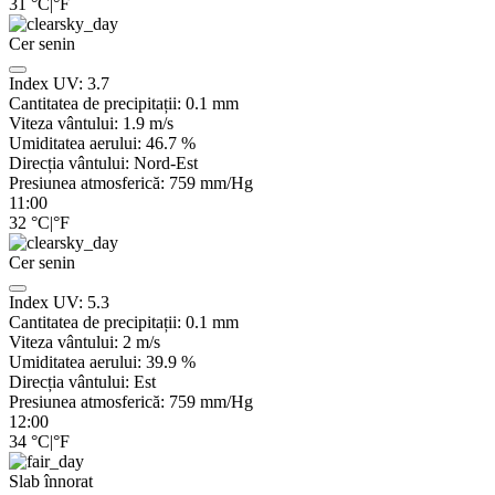
31
°C
|
°F
Cer senin
Index UV:
3.7
Cantitatea de precipitații:
0.1
mm
Viteza vântului:
1.9
m/s
Umiditatea aerului:
46.7
%
Direcția vântului:
Nord-Est
Presiunea atmosferică:
759
mm/Hg
11:00
32
°C
|
°F
Cer senin
Index UV:
5.3
Cantitatea de precipitații:
0.1
mm
Viteza vântului:
2
m/s
Umiditatea aerului:
39.9
%
Direcția vântului:
Est
Presiunea atmosferică:
759
mm/Hg
12:00
34
°C
|
°F
Slab înnorat