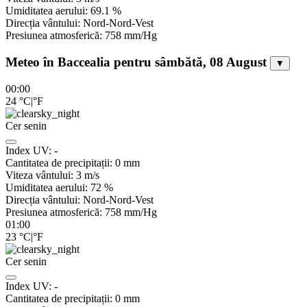
Umiditatea aerului:
69.1
%
Direcția vântului:
Nord-Nord-Vest
Presiunea atmosferică:
758
mm/Hg
Meteo în Baccealia pentru sâmbătă, 08 August
▼
00:00
24
°C
|
°F
Cer senin
Index UV:
-
Cantitatea de precipitații:
0
mm
Viteza vântului:
3
m/s
Umiditatea aerului:
72
%
Direcția vântului:
Nord-Nord-Vest
Presiunea atmosferică:
758
mm/Hg
01:00
23
°C
|
°F
Cer senin
Index UV:
-
Cantitatea de precipitații:
0
mm