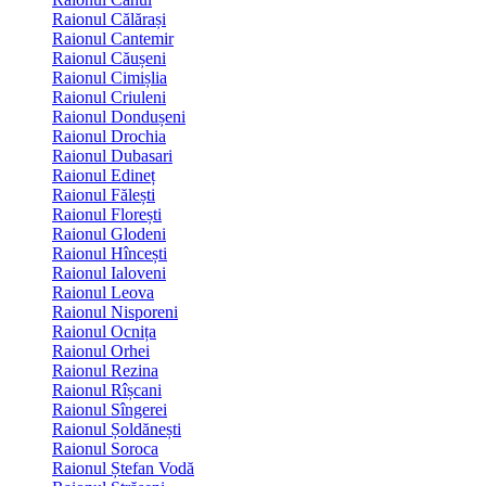
Raionul Călărași
Raionul Cantemir
Raionul Căușeni
Raionul Cimișlia
Raionul Criuleni
Raionul Dondușeni
Raionul Drochia
Raionul Dubasari
Raionul Edineț
Raionul Fălești
Raionul Florești
Raionul Glodeni
Raionul Hîncești
Raionul Ialoveni
Raionul Leova
Raionul Nisporeni
Raionul Ocnița
Raionul Orhei
Raionul Rezina
Raionul Rîșcani
Raionul Sîngerei
Raionul Șoldănești
Raionul Soroca
Raionul Ștefan Vodă