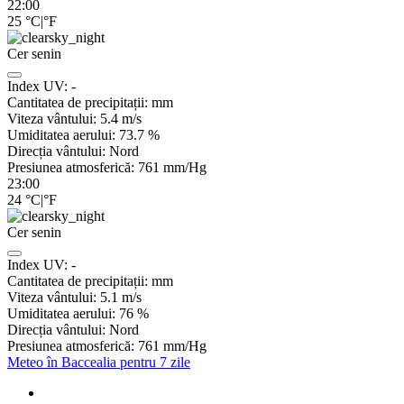
22:00
25
°C
|
°F
Cer senin
Index UV:
-
Cantitatea de precipitații:
mm
Viteza vântului:
5.4
m/s
Umiditatea aerului:
73.7
%
Direcția vântului:
Nord
Presiunea atmosferică:
761
mm/Hg
23:00
24
°C
|
°F
Cer senin
Index UV:
-
Cantitatea de precipitații:
mm
Viteza vântului:
5.1
m/s
Umiditatea aerului:
76
%
Direcția vântului:
Nord
Presiunea atmosferică:
761
mm/Hg
Meteo în Baccealia pentru 7 zile