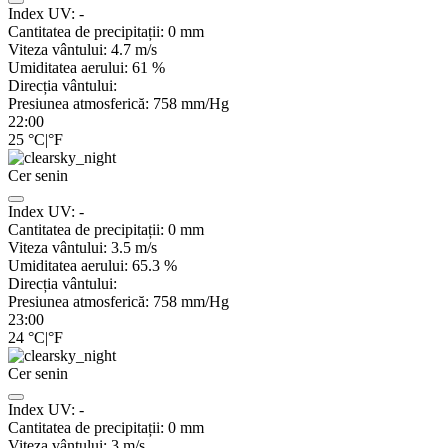
Index UV:
-
Cantitatea de precipitații:
0
mm
Viteza vântului:
4.7
m/s
Umiditatea aerului:
61
%
Direcția vântului:
Presiunea atmosferică:
758
mm/Hg
22:00
25
°C
|
°F
Cer senin
Index UV:
-
Cantitatea de precipitații:
0
mm
Viteza vântului:
3.5
m/s
Umiditatea aerului:
65.3
%
Direcția vântului:
Presiunea atmosferică:
758
mm/Hg
23:00
24
°C
|
°F
Cer senin
Index UV:
-
Cantitatea de precipitații:
0
mm
Viteza vântului:
3
m/s