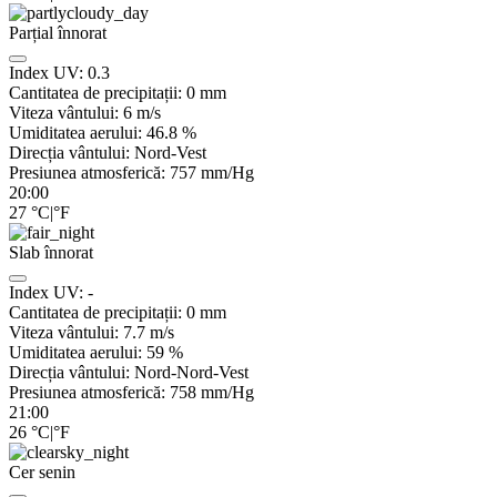
Parțial înnorat
Index UV:
0.3
Cantitatea de precipitații:
0
mm
Viteza vântului:
6
m/s
Umiditatea aerului:
46.8
%
Direcția vântului:
Nord-Vest
Presiunea atmosferică:
757
mm/Hg
20:00
27
°C
|
°F
Slab înnorat
Index UV:
-
Cantitatea de precipitații:
0
mm
Viteza vântului:
7.7
m/s
Umiditatea aerului:
59
%
Direcția vântului:
Nord-Nord-Vest
Presiunea atmosferică:
758
mm/Hg
21:00
26
°C
|
°F
Cer senin