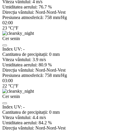
Viteza vântului:
4
m/s
Umiditatea aerului:
76.7
%
Direcția vântului:
Nord-Nord-Vest
Presiunea atmosferică:
758
mm/Hg
02:00
23
°C
|
°F
Cer senin
Index UV:
-
Cantitatea de precipitații:
0
mm
Viteza vântului:
3.9
m/s
Umiditatea aerului:
80.9
%
Direcția vântului:
Nord-Nord-Vest
Presiunea atmosferică:
758
mm/Hg
03:00
22
°C
|
°F
Cer senin
Index UV:
-
Cantitatea de precipitații:
0
mm
Viteza vântului:
4.4
m/s
Umiditatea aerului:
84.2
%
Direcția vântului:
Nord-Nord-Vest