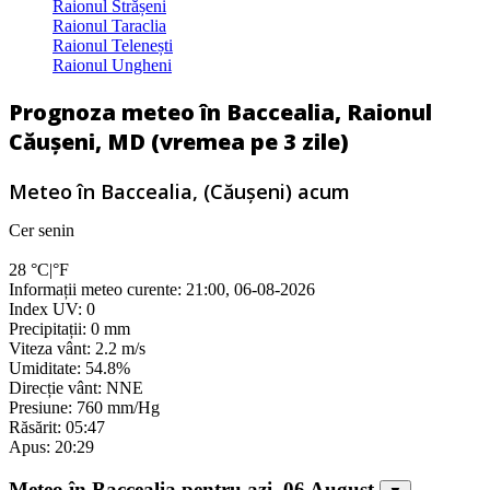
Raionul Strășeni
Raionul Taraclia
Raionul Telenești
Raionul Ungheni
Prognoza meteo în Baccealia, Raionul
Căușeni, MD (vremea pe 3 zile)
Meteo în Baccealia, (Căușeni) acum
Cer senin
28
°C
|
°F
Informații meteo curente: 21:00, 06-08-2026
Index UV: 0
Precipitații: 0 mm
Viteza vânt: 2.2 m/s
Umiditate: 54.8%
Direcție vânt: NNE
Presiune: 760 mm/Hg
Răsărit: 05:47
Apus: 20:29
Meteo în Baccealia pentru azi, 06 August