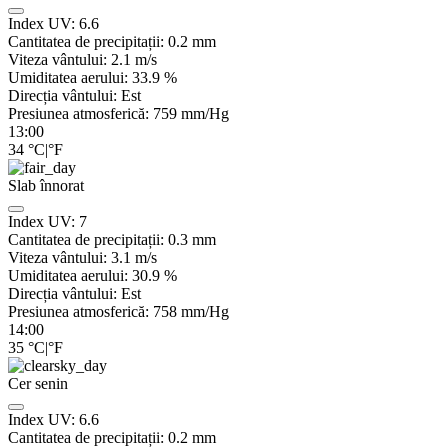
Index UV:
6.6
Cantitatea de precipitații:
0.2
mm
Viteza vântului:
2.1
m/s
Umiditatea aerului:
33.9
%
Direcția vântului:
Est
Presiunea atmosferică:
759
mm/Hg
13:00
34
°C
|
°F
Slab înnorat
Index UV:
7
Cantitatea de precipitații:
0.3
mm
Viteza vântului:
3.1
m/s
Umiditatea aerului:
30.9
%
Direcția vântului:
Est
Presiunea atmosferică:
758
mm/Hg
14:00
35
°C
|
°F
Cer senin
Index UV:
6.6
Cantitatea de precipitații:
0.2
mm