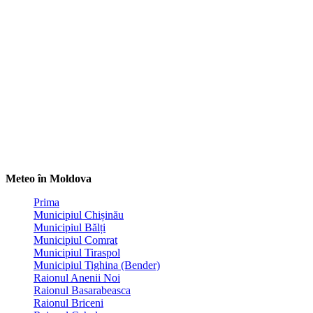
Meteo în Moldova
Prima
Municipiul Chișinău
Municipiul Bălți
Municipiul Comrat
Municipiul Tiraspol
Municipiul Tighina (Bender)
Raionul Anenii Noi
Raionul Basarabeasca
Raionul Briceni