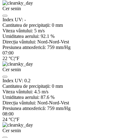
Cer senin
Index UV:
-
Cantitatea de precipitații:
0
mm
Viteza vântului:
5
m/s
Umiditatea aerului:
92.1
%
Direcția vântului:
Nord-Nord-Vest
Presiunea atmosferică:
759
mm/Hg
07:00
22
°C
|
°F
Cer senin
Index UV:
0.2
Cantitatea de precipitații:
0
mm
Viteza vântului:
4.5
m/s
Umiditatea aerului:
87.6
%
Direcția vântului:
Nord-Nord-Vest
Presiunea atmosferică:
759
mm/Hg
08:00
24
°C
|
°F
Cer senin