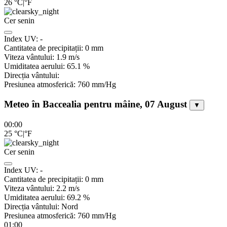
26
°C
|
°F
Cer senin
Index UV:
-
Cantitatea de precipitații:
0
mm
Viteza vântului:
1.9
m/s
Umiditatea aerului:
65.1
%
Direcția vântului:
Presiunea atmosferică:
760
mm/Hg
Meteo în Baccealia pentru mâine, 07 August
▼
00:00
25
°C
|
°F
Cer senin
Index UV:
-
Cantitatea de precipitații:
0
mm
Viteza vântului:
2.2
m/s
Umiditatea aerului:
69.2
%
Direcția vântului:
Nord
Presiunea atmosferică:
760
mm/Hg
01:00