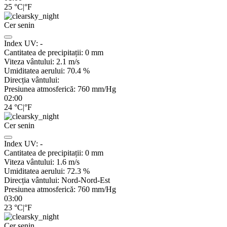
25
°C
|
°F
Cer senin
Index UV:
-
Cantitatea de precipitații:
0
mm
Viteza vântului:
2.1
m/s
Umiditatea aerului:
70.4
%
Direcția vântului:
Presiunea atmosferică:
760
mm/Hg
02:00
24
°C
|
°F
Cer senin
Index UV:
-
Cantitatea de precipitații:
0
mm
Viteza vântului:
1.6
m/s
Umiditatea aerului:
72.3
%
Direcția vântului:
Nord-Nord-Est
Presiunea atmosferică:
760
mm/Hg
03:00
23
°C
|
°F
Cer senin