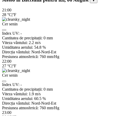
▼
21:00
28
°C
|
°F
Cer senin
Index UV:
-
Cantitatea de precipitații:
0
mm
Viteza vântului:
2.2
m/s
Umiditatea aerului:
54.8
%
Direcția vântului:
Nord-Nord-Est
Presiunea atmosferică:
760
mm/Hg
22:00
27
°C
|
°F
Cer senin
Index UV:
-
Cantitatea de precipitații:
0
mm
Viteza vântului:
1.9
m/s
Umiditatea aerului:
60.5
%
Direcția vântului:
Nord-Nord-Est
Presiunea atmosferică:
760
mm/Hg
23:00