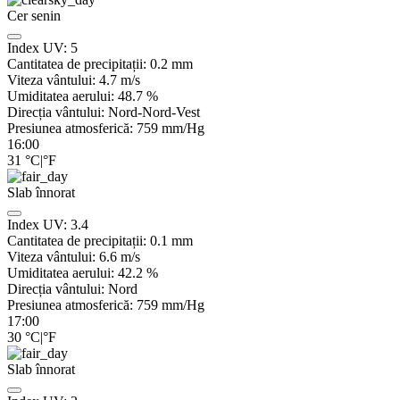
Cer senin
Index UV:
5
Cantitatea de precipitații:
0.2
mm
Viteza vântului:
4.7
m/s
Umiditatea aerului:
48.7
%
Direcția vântului:
Nord-Nord-Vest
Presiunea atmosferică:
759
mm/Hg
16:00
31
°C
|
°F
Slab înnorat
Index UV:
3.4
Cantitatea de precipitații:
0.1
mm
Viteza vântului:
6.6
m/s
Umiditatea aerului:
42.2
%
Direcția vântului:
Nord
Presiunea atmosferică:
759
mm/Hg
17:00
30
°C
|
°F
Slab înnorat