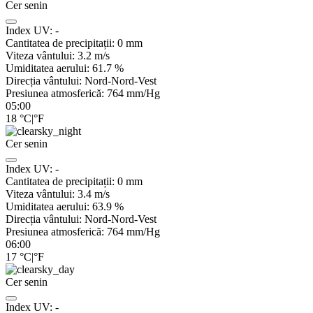
Cer senin
Index UV:
-
Cantitatea de precipitații:
0
mm
Viteza vântului:
3.2
m/s
Umiditatea aerului:
61.7
%
Direcția vântului:
Nord-Nord-Vest
Presiunea atmosferică:
764
mm/Hg
05:00
18
°C
|
°F
Cer senin
Index UV:
-
Cantitatea de precipitații:
0
mm
Viteza vântului:
3.4
m/s
Umiditatea aerului:
63.9
%
Direcția vântului:
Nord-Nord-Vest
Presiunea atmosferică:
764
mm/Hg
06:00
17
°C
|
°F
Cer senin
Index UV:
-