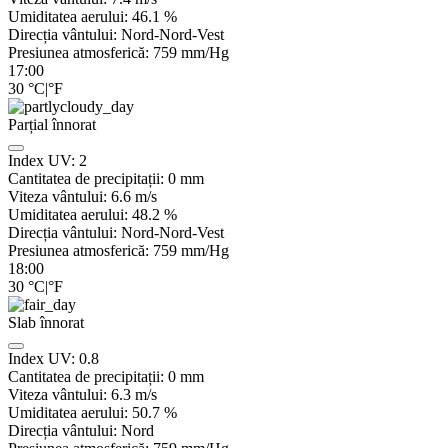
Umiditatea aerului:
46.1
%
Direcția vântului:
Nord-Nord-Vest
Presiunea atmosferică:
759
mm/Hg
17:00
30
°C
|
°F
Parțial înnorat
Index UV:
2
Cantitatea de precipitații:
0
mm
Viteza vântului:
6.6
m/s
Umiditatea aerului:
48.2
%
Direcția vântului:
Nord-Nord-Vest
Presiunea atmosferică:
759
mm/Hg
18:00
30
°C
|
°F
Slab înnorat
Index UV:
0.8
Cantitatea de precipitații:
0
mm
Viteza vântului:
6.3
m/s
Umiditatea aerului:
50.7
%
Direcția vântului:
Nord