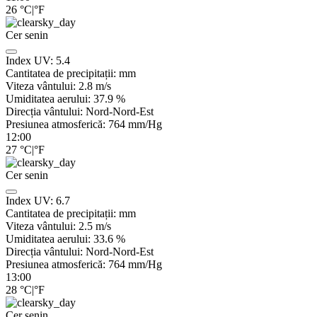
26
°C
|
°F
Cer senin
Index UV:
5.4
Cantitatea de precipitații:
mm
Viteza vântului:
2.8
m/s
Umiditatea aerului:
37.9
%
Direcția vântului:
Nord-Nord-Est
Presiunea atmosferică:
764
mm/Hg
12:00
27
°C
|
°F
Cer senin
Index UV:
6.7
Cantitatea de precipitații:
mm
Viteza vântului:
2.5
m/s
Umiditatea aerului:
33.6
%
Direcția vântului:
Nord-Nord-Est
Presiunea atmosferică:
764
mm/Hg
13:00
28
°C
|
°F
Cer senin