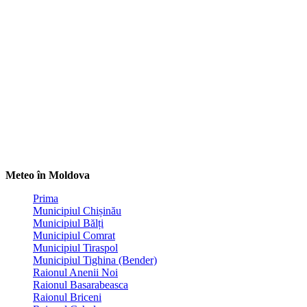
Meteo în Moldova
Prima
Municipiul Chișinău
Municipiul Bălți
Municipiul Comrat
Municipiul Tiraspol
Municipiul Tighina (Bender)
Raionul Anenii Noi
Raionul Basarabeasca
Raionul Briceni