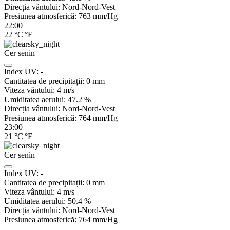
Direcția vântului:
Nord-Nord-Vest
Presiunea atmosferică:
763
mm/Hg
22:00
22
°C
|
°F
Cer senin
Index UV:
-
Cantitatea de precipitații:
0
mm
Viteza vântului:
4
m/s
Umiditatea aerului:
47.2
%
Direcția vântului:
Nord-Nord-Vest
Presiunea atmosferică:
764
mm/Hg
23:00
21
°C
|
°F
Cer senin
Index UV:
-
Cantitatea de precipitații:
0
mm
Viteza vântului:
4
m/s
Umiditatea aerului:
50.4
%
Direcția vântului:
Nord-Nord-Vest
Presiunea atmosferică:
764
mm/Hg