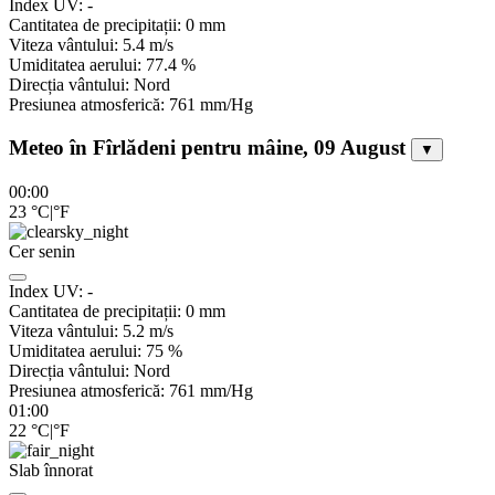
Index UV:
-
Cantitatea de precipitații:
0
mm
Viteza vântului:
5.4
m/s
Umiditatea aerului:
77.4
%
Direcția vântului:
Nord
Presiunea atmosferică:
761
mm/Hg
Meteo în Fîrlădeni pentru mâine, 09 August
▼
00:00
23
°C
|
°F
Cer senin
Index UV:
-
Cantitatea de precipitații:
0
mm
Viteza vântului:
5.2
m/s
Umiditatea aerului:
75
%
Direcția vântului:
Nord
Presiunea atmosferică:
761
mm/Hg
01:00
22
°C
|
°F
Slab înnorat