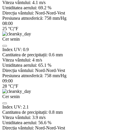
Viteza vântului:
4.1
m/s
Umiditatea aerului:
69.2
%
Direcția vântului:
Nord-Nord-Vest
Presiunea atmosferică:
758
mm/Hg
08:00
25
°C
|
°F
Cer senin
Index UV:
0.9
Cantitatea de precipitații:
0.6
mm
Viteza vântului:
4
m/s
Umiditatea aerului:
65.1
%
Direcția vântului:
Nord-Nord-Vest
Presiunea atmosferică:
758
mm/Hg
09:00
28
°C
|
°F
Cer senin
Index UV:
2.1
Cantitatea de precipitații:
0.8
mm
Viteza vântului:
3.9
m/s
Umiditatea aerului:
56.6
%
Direcția vântului:
Nord-Nord-Vest