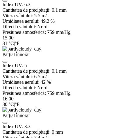
Index UV:
6.3
Cantitatea de precipitații:
0.1 mm
Viteza vântului:
5.5
m/s
Umiditatea aerului:
49.2
%
Direcția vântului:
Nord
Presiunea atmosferică:
759
mm/Hg
15:00
31
°C
|
°F
Parțial înnorat
Index UV:
5
Cantitatea de precipitații:
0.1
mm
Viteza vântului:
6.5
m/s
Umiditatea aerului:
42
%
Direcția vântului:
Nord
Presiunea atmosferică:
759
mm/Hg
16:00
30
°C
|
°F
Parțial înnorat
Index UV:
3.3
Cantitatea de precipitații:
0
mm
Viteza vântului:
7.4
m/s