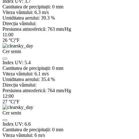
Index UV:
3.7
Cantitatea de precipitații:
0
mm
Viteza vântului:
6.3
m/s
Umiditatea aerului:
39.3
%
Direcția vântului:
Presiunea atmosferică:
763
mm/Hg
11:00
26
°C
|
°F
Cer senin
Index UV:
5.4
Cantitatea de precipitații:
0
mm
Viteza vântului:
6.1
m/s
Umiditatea aerului:
35.4
%
Direcția vântului:
Presiunea atmosferică:
764
mm/Hg
12:00
27
°C
|
°F
Cer senin
Index UV:
6.6
Cantitatea de precipitații:
0
mm
Viteza vântului:
6
m/s