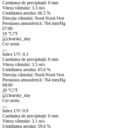
Cantitatea de precipitații:
0
mm
Viteza vântului:
3.3
m/s
Umiditatea aerului:
66.5
%
Direcția vântului:
Nord-Nord-Vest
Presiunea atmosferică:
764
mm/Hg
07:00
18
°C
|
°F
Cer senin
Index UV:
0.3
Cantitatea de precipitații:
0
mm
Viteza vântului:
3.5
m/s
Umiditatea aerului:
65.6
%
Direcția vântului:
Nord-Nord-Vest
Presiunea atmosferică:
764
mm/Hg
08:00
20
°C
|
°F
Cer senin
Index UV:
0.9
Cantitatea de precipitații:
0
mm
Viteza vântului:
3.1
m/s
Umiditatea aerului:
59.6
%