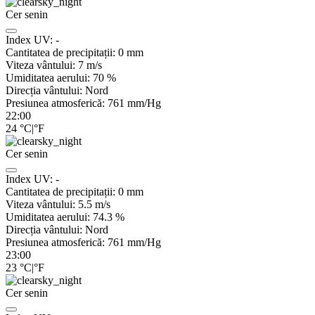
Cer senin
Index UV:
-
Cantitatea de precipitații:
0
mm
Viteza vântului:
7
m/s
Umiditatea aerului:
70
%
Direcția vântului:
Nord
Presiunea atmosferică:
761
mm/Hg
22:00
24
°C
|
°F
Cer senin
Index UV:
-
Cantitatea de precipitații:
0
mm
Viteza vântului:
5.5
m/s
Umiditatea aerului:
74.3
%
Direcția vântului:
Nord
Presiunea atmosferică:
761
mm/Hg
23:00
23
°C
|
°F
Cer senin