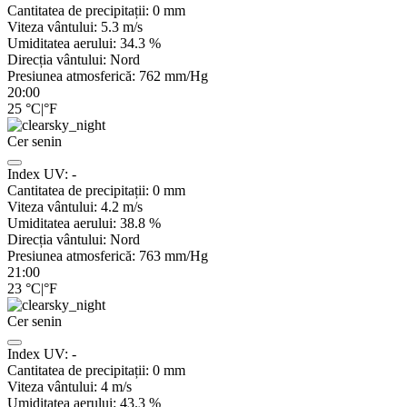
Cantitatea de precipitații:
0
mm
Viteza vântului:
5.3
m/s
Umiditatea aerului:
34.3
%
Direcția vântului:
Nord
Presiunea atmosferică:
762
mm/Hg
20:00
25
°C
|
°F
Cer senin
Index UV:
-
Cantitatea de precipitații:
0
mm
Viteza vântului:
4.2
m/s
Umiditatea aerului:
38.8
%
Direcția vântului:
Nord
Presiunea atmosferică:
763
mm/Hg
21:00
23
°C
|
°F
Cer senin
Index UV:
-
Cantitatea de precipitații:
0
mm
Viteza vântului:
4
m/s
Umiditatea aerului:
43.3
%