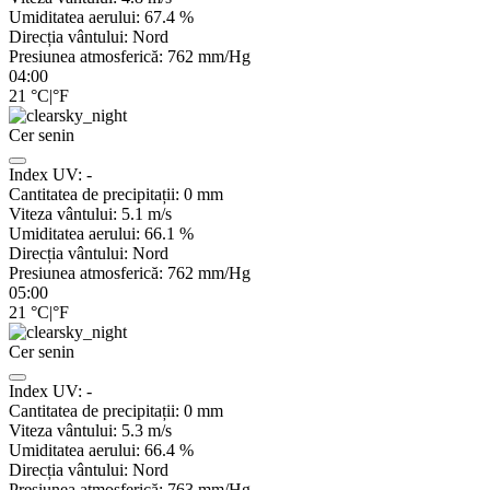
Umiditatea aerului:
67.4
%
Direcția vântului:
Nord
Presiunea atmosferică:
762
mm/Hg
04:00
21
°C
|
°F
Cer senin
Index UV:
-
Cantitatea de precipitații:
0
mm
Viteza vântului:
5.1
m/s
Umiditatea aerului:
66.1
%
Direcția vântului:
Nord
Presiunea atmosferică:
762
mm/Hg
05:00
21
°C
|
°F
Cer senin
Index UV:
-
Cantitatea de precipitații:
0
mm
Viteza vântului:
5.3
m/s
Umiditatea aerului:
66.4
%
Direcția vântului:
Nord
Presiunea atmosferică:
763
mm/Hg