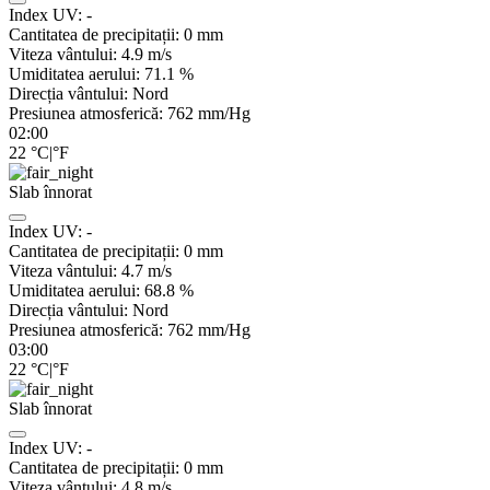
Index UV:
-
Cantitatea de precipitații:
0
mm
Viteza vântului:
4.9
m/s
Umiditatea aerului:
71.1
%
Direcția vântului:
Nord
Presiunea atmosferică:
762
mm/Hg
02:00
22
°C
|
°F
Slab înnorat
Index UV:
-
Cantitatea de precipitații:
0
mm
Viteza vântului:
4.7
m/s
Umiditatea aerului:
68.8
%
Direcția vântului:
Nord
Presiunea atmosferică:
762
mm/Hg
03:00
22
°C
|
°F
Slab înnorat
Index UV:
-
Cantitatea de precipitații:
0
mm
Viteza vântului:
4.8
m/s