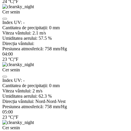
24
°C
|
°F
Cer senin
Index UV:
-
Cantitatea de precipitații:
0
mm
Viteza vântului:
2.1
m/s
Umiditatea aerului:
57.5
%
Direcția vântului:
Presiunea atmosferică:
758
mm/Hg
04:00
23
°C
|
°F
Cer senin
Index UV:
-
Cantitatea de precipitații:
0
mm
Viteza vântului:
2
m/s
Umiditatea aerului:
62.3
%
Direcția vântului:
Nord-Nord-Vest
Presiunea atmosferică:
758
mm/Hg
05:00
23
°C
|
°F
Cer senin