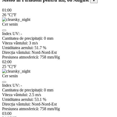
▼
01:00
26
°C
|
°F
Cer senin
Index UV:
-
Cantitatea de precipitații:
0
mm
Viteza vântului:
3
m/s
Umiditatea aerului:
51.7
%
Direcția vântului:
Nord-Nord-Est
Presiunea atmosferică:
758
mm/Hg
02:00
25
°C
|
°F
Cer senin
Index UV:
-
Cantitatea de precipitații:
0
mm
Viteza vântului:
2.5
m/s
Umiditatea aerului:
53.1
%
Direcția vântului:
Nord-Nord-Est
Presiunea atmosferică:
758
mm/Hg
03:00