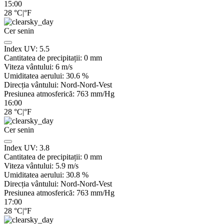
15:00
28
°C
|
°F
Cer senin
Index UV:
5.5
Cantitatea de precipitații:
0
mm
Viteza vântului:
6
m/s
Umiditatea aerului:
30.6
%
Direcția vântului:
Nord-Nord-Vest
Presiunea atmosferică:
763
mm/Hg
16:00
28
°C
|
°F
Cer senin
Index UV:
3.8
Cantitatea de precipitații:
0
mm
Viteza vântului:
5.9
m/s
Umiditatea aerului:
30.8
%
Direcția vântului:
Nord-Nord-Vest
Presiunea atmosferică:
763
mm/Hg
17:00
28
°C
|
°F