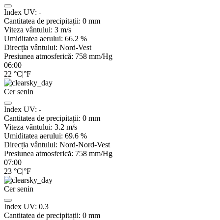
Index UV:
-
Cantitatea de precipitații:
0
mm
Viteza vântului:
3
m/s
Umiditatea aerului:
66.2
%
Direcția vântului:
Nord-Vest
Presiunea atmosferică:
758
mm/Hg
06:00
22
°C
|
°F
Cer senin
Index UV:
-
Cantitatea de precipitații:
0
mm
Viteza vântului:
3.2
m/s
Umiditatea aerului:
69.6
%
Direcția vântului:
Nord-Nord-Vest
Presiunea atmosferică:
758
mm/Hg
07:00
23
°C
|
°F
Cer senin
Index UV:
0.3
Cantitatea de precipitații:
0
mm