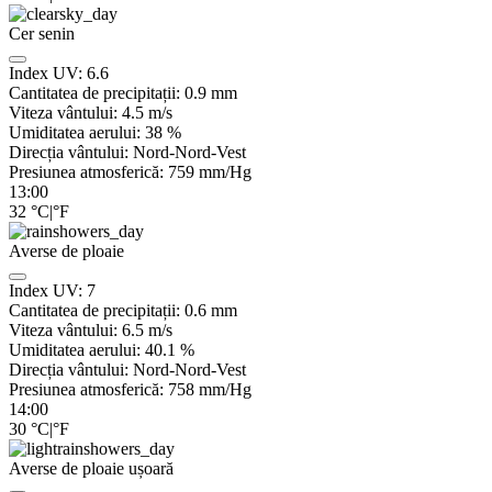
Cer senin
Index UV:
6.6
Cantitatea de precipitații:
0.9
mm
Viteza vântului:
4.5
m/s
Umiditatea aerului:
38
%
Direcția vântului:
Nord-Nord-Vest
Presiunea atmosferică:
759
mm/Hg
13:00
32
°C
|
°F
Averse de ploaie
Index UV:
7
Cantitatea de precipitații:
0.6 mm
Viteza vântului:
6.5
m/s
Umiditatea aerului:
40.1
%
Direcția vântului:
Nord-Nord-Vest
Presiunea atmosferică:
758
mm/Hg
14:00
30
°C
|
°F
Averse de ploaie ușoară