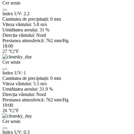
Cer senin
Index UV:
2.2
Cantitatea de precipitații:
0
mm
Viteza vântului:
5.8
m/s
Umiditatea aerului:
31
%
Direcția vântului:
Nord
Presiunea atmosferică:
762
mm/Hg
18:00
27
°C
|
°F
Cer senin
Index UV:
1
Cantitatea de precipitații:
0
mm
Viteza vântului:
5.5
m/s
Umiditatea aerului:
31.9
%
Direcția vântului:
Nord
Presiunea atmosferică:
762
mm/Hg
19:00
26
°C
|
°F
Cer senin
Index UV:
0.3