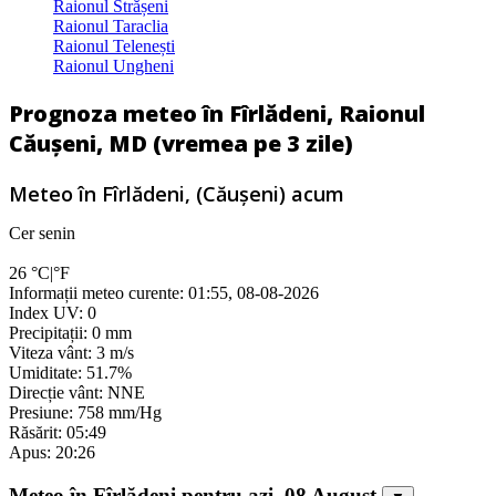
Raionul Strășeni
Raionul Taraclia
Raionul Telenești
Raionul Ungheni
Prognoza meteo în Fîrlădeni, Raionul
Căușeni, MD (vremea pe 3 zile)
Meteo în Fîrlădeni, (Căușeni) acum
Cer senin
26
°C
|
°F
Informații meteo curente: 01:55, 08-08-2026
Index UV: 0
Precipitații: 0 mm
Viteza vânt: 3 m/s
Umiditate: 51.7%
Direcție vânt: NNE
Presiune: 758 mm/Hg
Răsărit: 05:49
Apus: 20:26
Meteo în Fîrlădeni pentru azi, 08 August