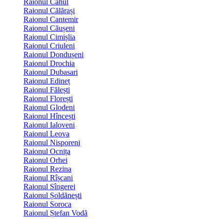
Raionul Cahul
Raionul Călărași
Raionul Cantemir
Raionul Căușeni
Raionul Cimișlia
Raionul Criuleni
Raionul Dondușeni
Raionul Drochia
Raionul Dubasari
Raionul Edineț
Raionul Fălești
Raionul Florești
Raionul Glodeni
Raionul Hîncești
Raionul Ialoveni
Raionul Leova
Raionul Nisporeni
Raionul Ocnița
Raionul Orhei
Raionul Rezina
Raionul Rîșcani
Raionul Sîngerei
Raionul Șoldănești
Raionul Soroca
Raionul Ștefan Vodă