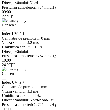
Direcția vântului:
Nord
Presiunea atmosferică:
764
mm/Hg
09:00
22
°C
|
°F
Cer senin
Index UV:
2.1
Cantitatea de precipitații:
0
mm
Viteza vântului:
3.2
m/s
Umiditatea aerului:
51.3
%
Direcția vântului:
Presiunea atmosferică:
764
mm/Hg
10:00
24
°C
|
°F
Cer senin
Index UV:
3.7
Cantitatea de precipitații:
mm
Viteza vântului:
3.3
m/s
Umiditatea aerului:
44
%
Direcția vântului:
Nord-Nord-Est
Presiunea atmosferică:
764
mm/Hg
11:00