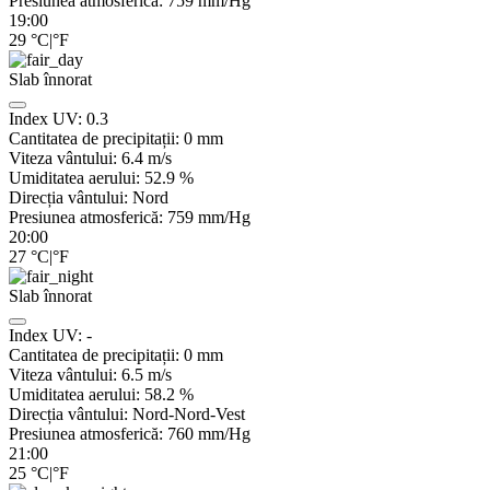
Presiunea atmosferică:
759
mm/Hg
19:00
29
°C
|
°F
Slab înnorat
Index UV:
0.3
Cantitatea de precipitații:
0
mm
Viteza vântului:
6.4
m/s
Umiditatea aerului:
52.9
%
Direcția vântului:
Nord
Presiunea atmosferică:
759
mm/Hg
20:00
27
°C
|
°F
Slab înnorat
Index UV:
-
Cantitatea de precipitații:
0
mm
Viteza vântului:
6.5
m/s
Umiditatea aerului:
58.2
%
Direcția vântului:
Nord-Nord-Vest
Presiunea atmosferică:
760
mm/Hg
21:00
25
°C
|
°F