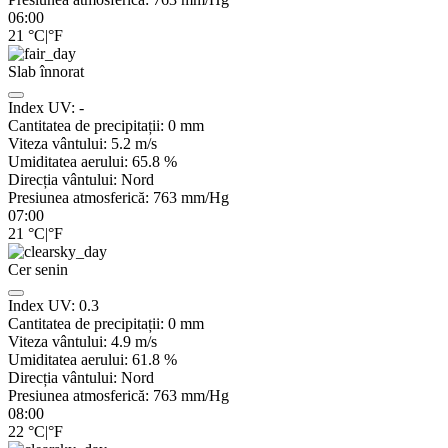
06:00
21
°C
|
°F
Slab înnorat
Index UV:
-
Cantitatea de precipitații:
0
mm
Viteza vântului:
5.2
m/s
Umiditatea aerului:
65.8
%
Direcția vântului:
Nord
Presiunea atmosferică:
763
mm/Hg
07:00
21
°C
|
°F
Cer senin
Index UV:
0.3
Cantitatea de precipitații:
0
mm
Viteza vântului:
4.9
m/s
Umiditatea aerului:
61.8
%
Direcția vântului:
Nord
Presiunea atmosferică:
763
mm/Hg
08:00
22
°C
|
°F