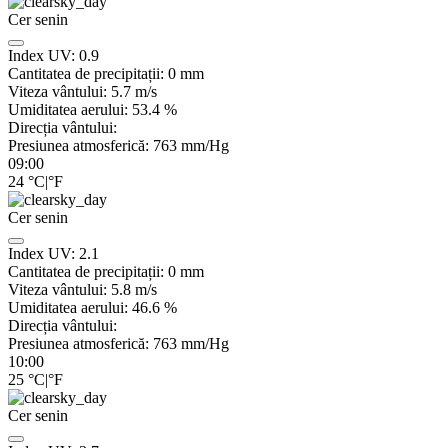
Cer senin
Index UV:
0.9
Cantitatea de precipitații:
0
mm
Viteza vântului:
5.7
m/s
Umiditatea aerului:
53.4
%
Direcția vântului:
Presiunea atmosferică:
763
mm/Hg
09:00
24
°C
|
°F
Cer senin
Index UV:
2.1
Cantitatea de precipitații:
0
mm
Viteza vântului:
5.8
m/s
Umiditatea aerului:
46.6
%
Direcția vântului:
Presiunea atmosferică:
763
mm/Hg
10:00
25
°C
|
°F
Cer senin