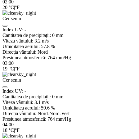
02:00
20
°C
|
°F
Cer senin
Index UV:
-
Cantitatea de precipitații:
0
mm
Viteza vântului:
3.2
m/s
Umiditatea aerului:
57.8
%
Direcția vântului:
Nord
Presiunea atmosferică:
764
mm/Hg
03:00
19
°C
|
°F
Cer senin
Index UV:
-
Cantitatea de precipitații:
0
mm
Viteza vântului:
3.1
m/s
Umiditatea aerului:
59.6
%
Direcția vântului:
Nord-Nord-Vest
Presiunea atmosferică:
764
mm/Hg
04:00
18
°C
|
°F