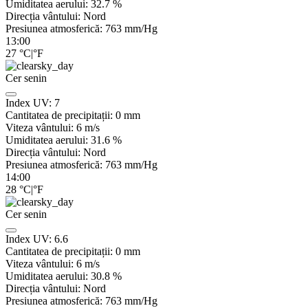
Umiditatea aerului:
32.7
%
Direcția vântului:
Nord
Presiunea atmosferică:
763
mm/Hg
13:00
27
°C
|
°F
Cer senin
Index UV:
7
Cantitatea de precipitații:
0
mm
Viteza vântului:
6
m/s
Umiditatea aerului:
31.6
%
Direcția vântului:
Nord
Presiunea atmosferică:
763
mm/Hg
14:00
28
°C
|
°F
Cer senin
Index UV:
6.6
Cantitatea de precipitații:
0
mm
Viteza vântului:
6
m/s
Umiditatea aerului:
30.8
%
Direcția vântului:
Nord
Presiunea atmosferică:
763
mm/Hg