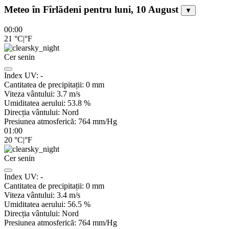
Meteo în Fîrlădeni pentru luni, 10 August
▼
00:00
21
°C
|
°F
Cer senin
Index UV:
-
Cantitatea de precipitații:
0
mm
Viteza vântului:
3.7
m/s
Umiditatea aerului:
53.8
%
Direcția vântului:
Nord
Presiunea atmosferică:
764
mm/Hg
01:00
20
°C
|
°F
Cer senin
Index UV:
-
Cantitatea de precipitații:
0
mm
Viteza vântului:
3.4
m/s
Umiditatea aerului:
56.5
%
Direcția vântului:
Nord
Presiunea atmosferică:
764
mm/Hg