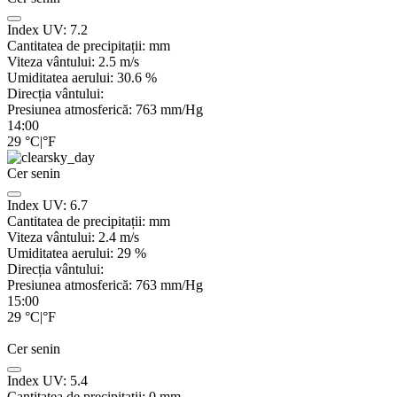
Index UV:
7.2
Cantitatea de precipitații:
mm
Viteza vântului:
2.5
m/s
Umiditatea aerului:
30.6
%
Direcția vântului:
Presiunea atmosferică:
763
mm/Hg
14:00
29
°C
|
°F
Cer senin
Index UV:
6.7
Cantitatea de precipitații:
mm
Viteza vântului:
2.4
m/s
Umiditatea aerului:
29
%
Direcția vântului:
Presiunea atmosferică:
763
mm/Hg
15:00
29
°C
|
°F
Cer senin
Index UV:
5.4
Cantitatea de precipitații:
0
mm