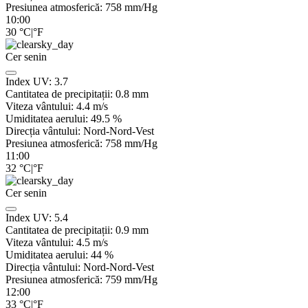
Presiunea atmosferică:
758
mm/Hg
10:00
30
°C
|
°F
Cer senin
Index UV:
3.7
Cantitatea de precipitații:
0.8
mm
Viteza vântului:
4.4
m/s
Umiditatea aerului:
49.5
%
Direcția vântului:
Nord-Nord-Vest
Presiunea atmosferică:
758
mm/Hg
11:00
32
°C
|
°F
Cer senin
Index UV:
5.4
Cantitatea de precipitații:
0.9
mm
Viteza vântului:
4.5
m/s
Umiditatea aerului:
44
%
Direcția vântului:
Nord-Nord-Vest
Presiunea atmosferică:
759
mm/Hg
12:00
33
°C
|
°F