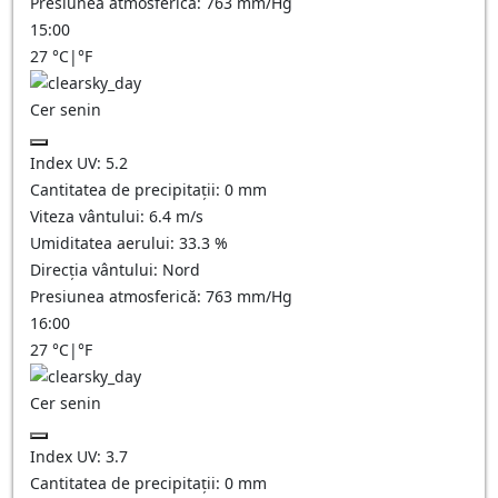
Presiunea atmosferică:
763
mm/Hg
15:00
27
°C
|
°F
Cer senin
Index UV:
5.2
Cantitatea de precipitații:
0
mm
Viteza vântului:
6.4
m/s
Umiditatea aerului:
33.3
%
Direcția vântului:
Nord
Presiunea atmosferică:
763
mm/Hg
16:00
27
°C
|
°F
Cer senin
Index UV:
3.7
Cantitatea de precipitații:
0
mm