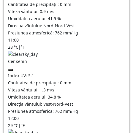
Cantitatea de precipitații:
0
mm
Viteza vântului:
0.9
m/s
Umiditatea aerului:
41.9
%
Direcția vântului:
Nord-Nord-Vest
Presiunea atmosferică:
762
mm/Hg
11:00
28
°C
|
°F
Cer senin
Index UV:
5.1
Cantitatea de precipitații:
0
mm
Viteza vântului:
1.3
m/s
Umiditatea aerului:
34.8
%
Direcția vântului:
Vest-Nord-Vest
Presiunea atmosferică:
762
mm/Hg
12:00
29
°C
|
°F