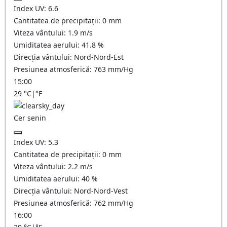
Index UV:
6.6
Cantitatea de precipitații:
0
mm
Viteza vântului:
1.9
m/s
Umiditatea aerului:
41.8
%
Direcția vântului:
Nord-Nord-Est
Presiunea atmosferică:
763
mm/Hg
15:00
29
°C
|
°F
Cer senin
Index UV:
5.3
Cantitatea de precipitații:
0
mm
Viteza vântului:
2.2
m/s
Umiditatea aerului:
40
%
Direcția vântului:
Nord-Nord-Vest
Presiunea atmosferică:
762
mm/Hg
16:00