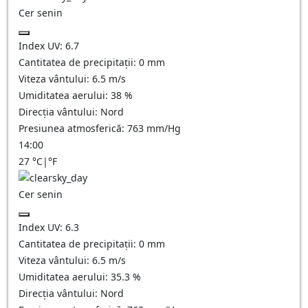
Cer senin
Index UV:
6.7
Cantitatea de precipitații:
0
mm
Viteza vântului:
6.5
m/s
Umiditatea aerului:
38
%
Direcția vântului:
Nord
Presiunea atmosferică:
763
mm/Hg
14:00
27
°C
|
°F
Cer senin
Index UV:
6.3
Cantitatea de precipitații:
0
mm
Viteza vântului:
6.5
m/s
Umiditatea aerului:
35.3
%
Direcția vântului:
Nord