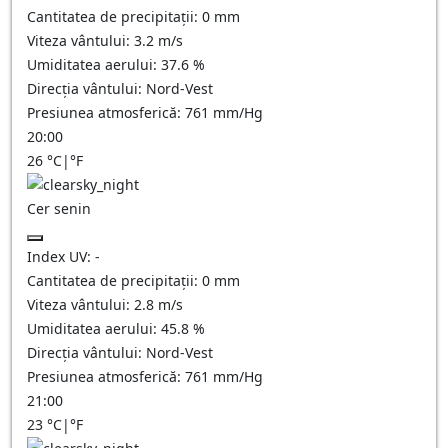
Cantitatea de precipitații:
0
mm
Viteza vântului:
3.2
m/s
Umiditatea aerului:
37.6
%
Direcția vântului:
Nord-Vest
Presiunea atmosferică:
761
mm/Hg
20:00
26
°C
|
°F
Cer senin
Index UV:
-
Cantitatea de precipitații:
0
mm
Viteza vântului:
2.8
m/s
Umiditatea aerului:
45.8
%
Direcția vântului:
Nord-Vest
Presiunea atmosferică:
761
mm/Hg
21:00
23
°C
|
°F