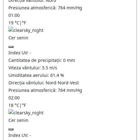
Direcția vântului:
Nord
Presiunea atmosferică:
764
mm/Hg
01:00
19
°C
|
°F
Cer senin
Index UV:
-
Cantitatea de precipitații:
0
mm
Viteza vântului:
3.5
m/s
Umiditatea aerului:
61.4
%
Direcția vântului:
Nord-Nord-Vest
Presiunea atmosferică:
764
mm/Hg
02:00
18
°C
|
°F
Cer senin
Index UV:
-