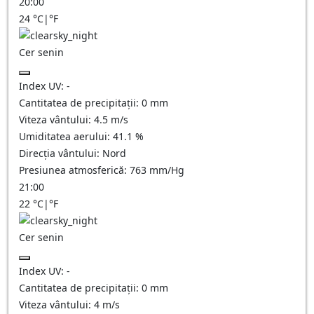
20:00
24
°C
|
°F
Cer senin
Index UV:
-
Cantitatea de precipitații:
0
mm
Viteza vântului:
4.5
m/s
Umiditatea aerului:
41.1
%
Direcția vântului:
Nord
Presiunea atmosferică:
763
mm/Hg
21:00
22
°C
|
°F
Cer senin
Index UV:
-
Cantitatea de precipitații:
0
mm
Viteza vântului:
4
m/s