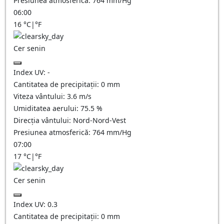
Presiunea atmosferică:
764
mm/Hg
06:00
16
°C
|
°F
Cer senin
Index UV:
-
Cantitatea de precipitații:
0
mm
Viteza vântului:
3.6
m/s
Umiditatea aerului:
75.5
%
Direcția vântului:
Nord-Nord-Vest
Presiunea atmosferică:
764
mm/Hg
07:00
17
°C
|
°F
Cer senin
Index UV:
0.3
Cantitatea de precipitații:
0
mm