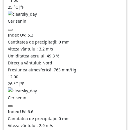
11:00
25
°C
|
°F
Cer senin
Index UV:
5.3
Cantitatea de precipitații:
0
mm
Viteza vântului:
3.2
m/s
Umiditatea aerului:
49.3
%
Direcția vântului:
Nord
Presiunea atmosferică:
763
mm/Hg
12:00
26
°C
|
°F
Cer senin
Index UV:
6.6
Cantitatea de precipitații:
0
mm
Viteza vântului:
2.9
m/s