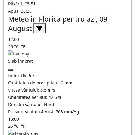
Răsărit: 05:51
Apus: 20:25
Meteo în Florica pentru azi, 09
August
▼
12:00
26
°C
|
°F
Slab înnorat
Index UV:
6.3
Cantitatea de precipitații:
0
mm
Viteza vântului:
6.5
m/s
Umiditatea aerului:
42.6
%
Direcția vântului:
Nord
Presiunea atmosferică:
763
mm/Hg
13:00
26
°C
|
°F