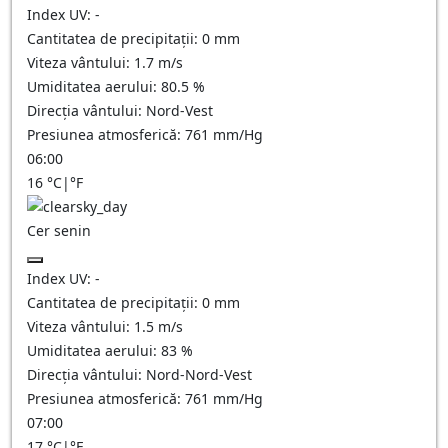
Index UV:
-
Cantitatea de precipitații:
0
mm
Viteza vântului:
1.7
m/s
Umiditatea aerului:
80.5
%
Direcția vântului:
Nord-Vest
Presiunea atmosferică:
761
mm/Hg
06:00
16
°C
|
°F
Cer senin
Index UV:
-
Cantitatea de precipitații:
0
mm
Viteza vântului:
1.5
m/s
Umiditatea aerului:
83
%
Direcția vântului:
Nord-Nord-Vest
Presiunea atmosferică:
761
mm/Hg
07:00
17
°C
|
°F