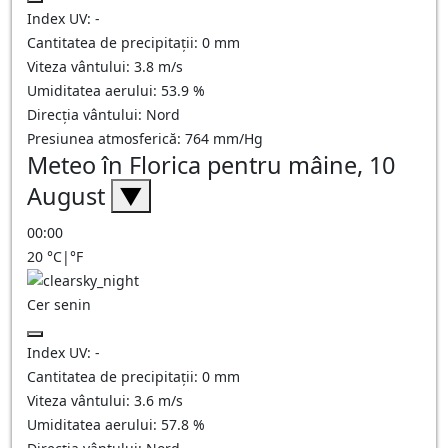
Index UV:
-
Cantitatea de precipitații:
0
mm
Viteza vântului:
3.8
m/s
Umiditatea aerului:
53.9
%
Direcția vântului:
Nord
Presiunea atmosferică:
764
mm/Hg
Meteo în Florica pentru mâine, 10
August
▼
00:00
20
°C
|
°F
Cer senin
Index UV:
-
Cantitatea de precipitații:
0
mm
Viteza vântului:
3.6
m/s
Umiditatea aerului:
57.8
%