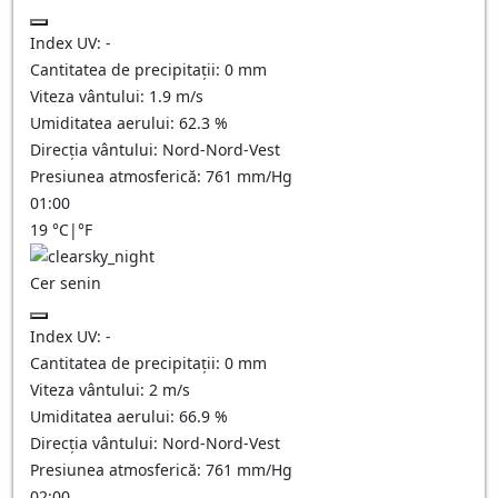
Index UV:
-
Cantitatea de precipitații:
0
mm
Viteza vântului:
1.9
m/s
Umiditatea aerului:
62.3
%
Direcția vântului:
Nord-Nord-Vest
Presiunea atmosferică:
761
mm/Hg
01:00
19
°C
|
°F
Cer senin
Index UV:
-
Cantitatea de precipitații:
0
mm
Viteza vântului:
2
m/s
Umiditatea aerului:
66.9
%
Direcția vântului:
Nord-Nord-Vest
Presiunea atmosferică:
761
mm/Hg
02:00