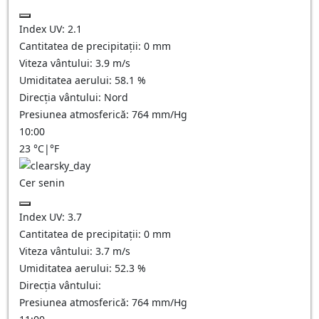
Index UV:
2.1
Cantitatea de precipitații:
0
mm
Viteza vântului:
3.9
m/s
Umiditatea aerului:
58.1
%
Direcția vântului:
Nord
Presiunea atmosferică:
764
mm/Hg
10:00
23
°C
|
°F
Cer senin
Index UV:
3.7
Cantitatea de precipitații:
0
mm
Viteza vântului:
3.7
m/s
Umiditatea aerului:
52.3
%
Direcția vântului:
Presiunea atmosferică:
764
mm/Hg