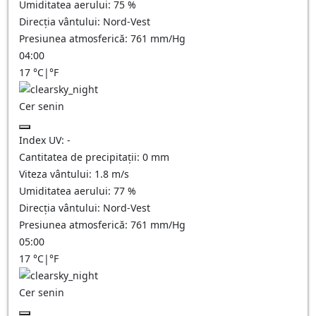
Umiditatea aerului:
75
%
Direcția vântului:
Nord-Vest
Presiunea atmosferică:
761
mm/Hg
04:00
17
°C
|
°F
Cer senin
Index UV:
-
Cantitatea de precipitații:
0
mm
Viteza vântului:
1.8
m/s
Umiditatea aerului:
77
%
Direcția vântului:
Nord-Vest
Presiunea atmosferică:
761
mm/Hg
05:00
17
°C
|
°F
Cer senin