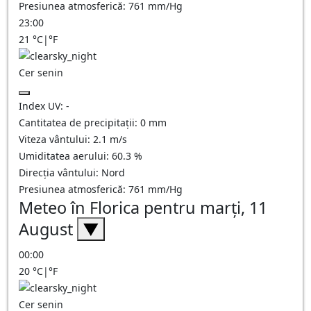
Presiunea atmosferică:
761
mm/Hg
23:00
21
°C
|
°F
Cer senin
Index UV:
-
Cantitatea de precipitații:
0
mm
Viteza vântului:
2.1
m/s
Umiditatea aerului:
60.3
%
Direcția vântului:
Nord
Presiunea atmosferică:
761
mm/Hg
Meteo în Florica pentru marți, 11
August
▼
00:00
20
°C
|
°F
Cer senin