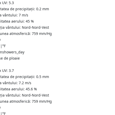
x UV:
5.3
tatea de precipitații:
0.2 mm
a vântului:
7
m/s
itatea aerului:
45
%
ția vântului:
Nord-Nord-Vest
iunea atmosferică:
759
mm/Hg
0
C
|
°F
se de ploaie
x UV:
3.7
tatea de precipitații:
0.5 mm
a vântului:
7.2
m/s
itatea aerului:
45.6
%
ția vântului:
Nord-Nord-Vest
iunea atmosferică:
759
mm/Hg
0
C
|
°F