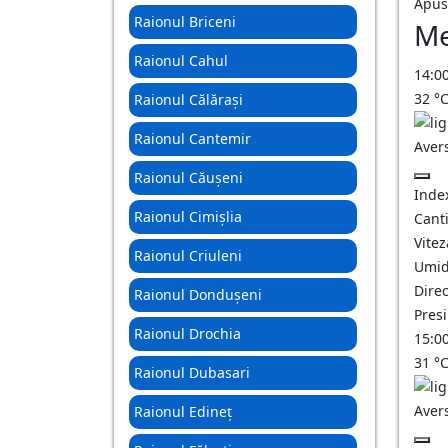
Apus
Raionul Briceni
Me
Raionul Cahul
14:0
32
°
Raionul Călărași
Raionul Cantemir
Aver
Raionul Căușeni
Inde
Raionul Cimișlia
Canti
Vitez
Raionul Criuleni
Umid
Direc
Raionul Dondușeni
Pres
Raionul Drochia
15:0
31
°
Raionul Dubasari
Aver
Raionul Edineț