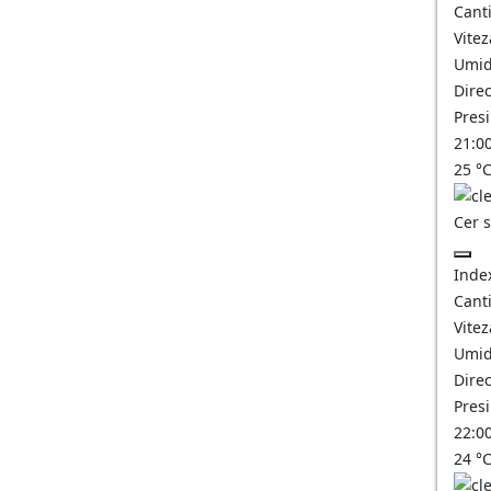
Canti
Vitez
Umid
Direc
Pres
21:0
25
°
Cer 
Inde
Canti
Vitez
Umid
Direc
Pres
22:0
24
°