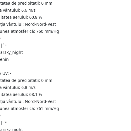
tatea de precipitații:
0
mm
a vântului:
6.6
m/s
itatea aerului:
60.8
%
ția vântului:
Nord-Nord-Vest
iunea atmosferică:
760
mm/Hg
0
C
|
°F
senin
x UV:
-
tatea de precipitații:
0
mm
a vântului:
6.8
m/s
itatea aerului:
68.1
%
ția vântului:
Nord-Nord-Vest
iunea atmosferică:
761
mm/Hg
0
C
|
°F