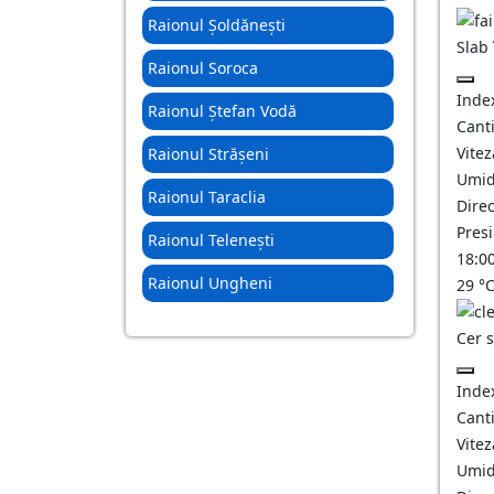
Raionul Șoldănești
Slab
Raionul Soroca
Inde
Raionul Ștefan Vodă
Canti
Vitez
Raionul Strășeni
Umid
Raionul Taraclia
Direc
Pres
Raionul Telenești
18:0
Raionul Ungheni
29
°
Cer 
Inde
Canti
Vitez
Umid