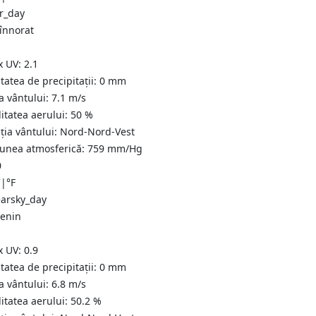
 înnorat
x UV:
2.1
tatea de precipitații:
0
mm
a vântului:
7.1
m/s
itatea aerului:
50
%
ția vântului:
Nord-Nord-Vest
iunea atmosferică:
759
mm/Hg
0
C
|
°F
senin
x UV:
0.9
tatea de precipitații:
0
mm
a vântului:
6.8
m/s
itatea aerului:
50.2
%