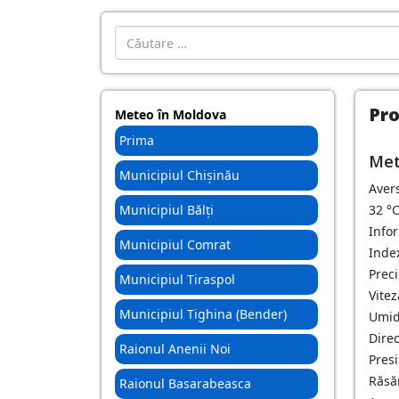
Introdu localitatea:
Pro
Meteo în Moldova
Prima
Met
Municipiul Chișinău
Aver
Municipiul Bălți
32
°
Info
Municipiul Comrat
Index
Preci
Municipiul Tiraspol
Vitez
Municipiul Tighina (Bender)
Umid
Dire
Raionul Anenii Noi
Pres
Răsăr
Raionul Basarabeasca