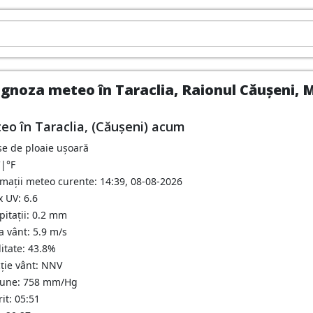
gnoza meteo în Taraclia, Raionul Căușeni, M
eo în Taraclia, (Căușeni) acum
se de ploaie ușoară
C
|
°F
rmații meteo curente: 14:39, 08-08-2026
 UV: 6.6
pitații: 0.2 mm
a vânt: 5.9 m/s
itate: 43.8%
cție vânt: NNV
iune: 758 mm/Hg
it: 05:51