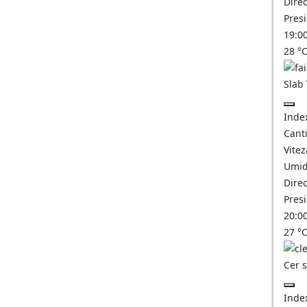
Direc
Pres
19:0
28
°
Slab
Inde
Canti
Vitez
Umid
Direc
Pres
20:0
27
°
Cer 
Inde