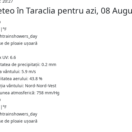
: 20:27
teo în Taraclia pentru azi, 08 Aug
0
C
|
°F
se de ploaie ușoară
x UV:
6.6
tatea de precipitații:
0.2 mm
a vântului:
5.9
m/s
itatea aerului:
43.8
%
ția vântului:
Nord-Nord-Vest
iunea atmosferică:
758
mm/Hg
0
C
|
°F
se de ploaie ușoară