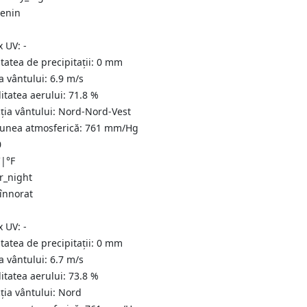
senin
x UV:
-
tatea de precipitații:
0
mm
a vântului:
6.9
m/s
itatea aerului:
71.8
%
ția vântului:
Nord-Nord-Vest
iunea atmosferică:
761
mm/Hg
0
C
|
°F
 înnorat
x UV:
-
tatea de precipitații:
0
mm
a vântului:
6.7
m/s
itatea aerului:
73.8
%
ția vântului:
Nord