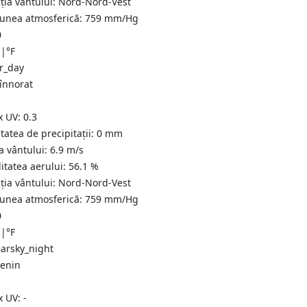
ția vântului:
Nord-Nord-Vest
iunea atmosferică:
759
mm/Hg
0
C
|
°F
 înnorat
x UV:
0.3
tatea de precipitații:
0
mm
a vântului:
6.9
m/s
itatea aerului:
56.1
%
ția vântului:
Nord-Nord-Vest
iunea atmosferică:
759
mm/Hg
0
C
|
°F
senin
x UV:
-