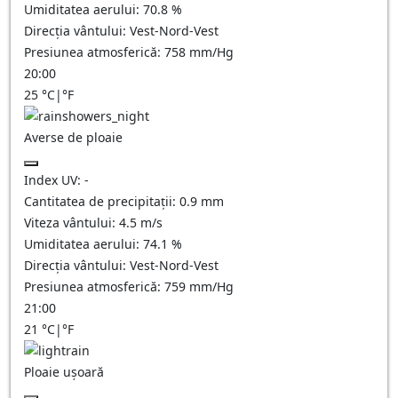
Umiditatea aerului:
70.8
%
Direcția vântului:
Vest-Nord-Vest
Presiunea atmosferică:
758
mm/Hg
20:00
25
°C
|
°F
Averse de ploaie
Index UV:
-
Cantitatea de precipitații:
0.9 mm
Viteza vântului:
4.5
m/s
Umiditatea aerului:
74.1
%
Direcția vântului:
Vest-Nord-Vest
Presiunea atmosferică:
759
mm/Hg
21:00
21
°C
|
°F
Ploaie ușoară