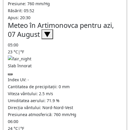
Presiune: 760 mm/Hg
Răsărit: 05:52
Apus: 20:30
Meteo în Artimonovca pentru azi,
07 August
▼
05:00
23
°C
|
°F
Slab înnorat
Index UV:
-
Cantitatea de precipitații:
0
mm
Viteza vântului:
2.5
m/s
Umiditatea aerului:
71.9
%
Direcția vântului:
Nord-Nord-Vest
Presiunea atmosferică:
760
mm/Hg
06:00
24
°C
|
°F