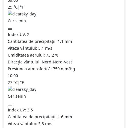
09:00
25
°C
|
°F
Cer senin
Index UV:
2
Cantitatea de precipitații:
1.1
mm
Viteza vântului:
5.1
m/s
Umiditatea aerului:
73.2
%
Direcția vântului:
Nord-Nord-Vest
Presiunea atmosferică:
759
mm/Hg
10:00
27
°C
|
°F
Cer senin
Index UV:
3.5
Cantitatea de precipitații:
1.6
mm
Viteza vântului:
5.3
m/s