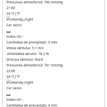
Presiunea atmosferică:
760
mm/Hg
21:00
24
°C
|
°F
Cer senin
Index UV:
-
Cantitatea de precipitații:
0
mm
Viteza vântului:
5.1
m/s
Umiditatea aerului:
76.2
%
Direcția vântului:
Nord
Presiunea atmosferică:
761
mm/Hg
22:00
24
°C
|
°F
Cer senin
Index UV:
-
Cantitatea de precipitații:
0
mm