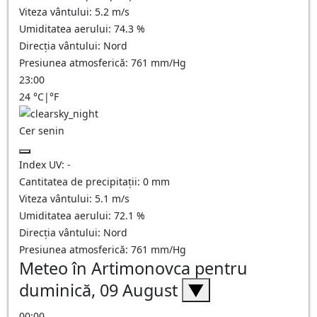
Viteza vântului:
5.2
m/s
Umiditatea aerului:
74.3
%
Direcția vântului:
Nord
Presiunea atmosferică:
761
mm/Hg
23:00
24
°C
|
°F
Cer senin
Index UV:
-
Cantitatea de precipitații:
0
mm
Viteza vântului:
5.1
m/s
Umiditatea aerului:
72.1
%
Direcția vântului:
Nord
Presiunea atmosferică:
761
mm/Hg
Meteo în Artimonovca pentru
duminică, 09 August
▼
00:00