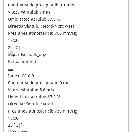
Cantitatea de precipitații:
0.1
mm
Viteza vântului:
7
m/s
Umiditatea aerului:
67.9
%
Direcția vântului:
Nord-Nord-Vest
Presiunea atmosferică:
760
mm/Hg
18:00
26
°C
|
°F
Parțial înnorat
Index UV:
0.9
Cantitatea de precipitații:
0
mm
Viteza vântului:
5.8
m/s
Umiditatea aerului:
67.8
%
Direcția vântului:
Nord
Presiunea atmosferică:
760
mm/Hg
19:00
26
°C
|
°F