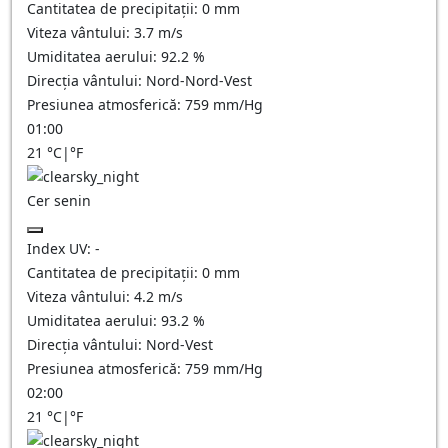
Cantitatea de precipitații:
0
mm
Viteza vântului:
3.7
m/s
Umiditatea aerului:
92.2
%
Direcția vântului:
Nord-Nord-Vest
Presiunea atmosferică:
759
mm/Hg
01:00
21
°C
|
°F
Cer senin
Index UV:
-
Cantitatea de precipitații:
0
mm
Viteza vântului:
4.2
m/s
Umiditatea aerului:
93.2
%
Direcția vântului:
Nord-Vest
Presiunea atmosferică:
759
mm/Hg
02:00
21
°C
|
°F