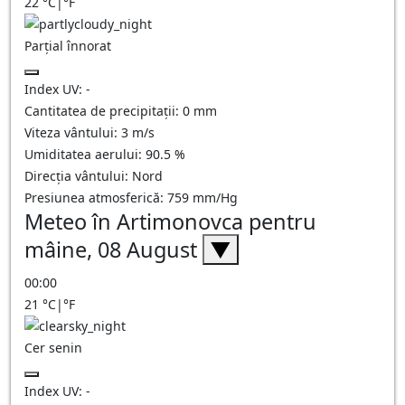
22
°C
|
°F
Parțial înnorat
Index UV:
-
Cantitatea de precipitații:
0
mm
Viteza vântului:
3
m/s
Umiditatea aerului:
90.5
%
Direcția vântului:
Nord
Presiunea atmosferică:
759
mm/Hg
Meteo în Artimonovca pentru
mâine, 08 August
▼
00:00
21
°C
|
°F
Cer senin
Index UV:
-