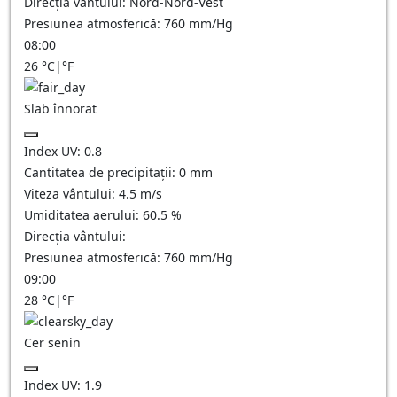
Direcția vântului:
Nord-Nord-Vest
Presiunea atmosferică:
760
mm/Hg
08:00
26
°C
|
°F
Slab înnorat
Index UV:
0.8
Cantitatea de precipitații:
0
mm
Viteza vântului:
4.5
m/s
Umiditatea aerului:
60.5
%
Direcția vântului:
Presiunea atmosferică:
760
mm/Hg
09:00
28
°C
|
°F
Cer senin
Index UV:
1.9