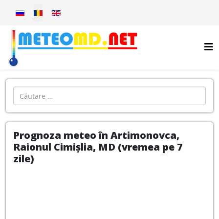
Selectați limba dvs
Introdu localitatea:
Prognoza meteo în Artimonovca,
Raionul Cimișlia, MD (vremea pe 7
zile)