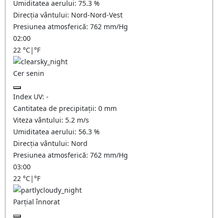
Umiditatea aerului:
75.3
%
Direcția vântului:
Nord-Nord-Vest
Presiunea atmosferică:
762
mm/Hg
02:00
22
°C
|
°F
Cer senin
Index UV:
-
Cantitatea de precipitații:
0
mm
Viteza vântului:
5.2
m/s
Umiditatea aerului:
56.3
%
Direcția vântului:
Nord
Presiunea atmosferică:
762
mm/Hg
03:00
22
°C
|
°F
Parțial înnorat