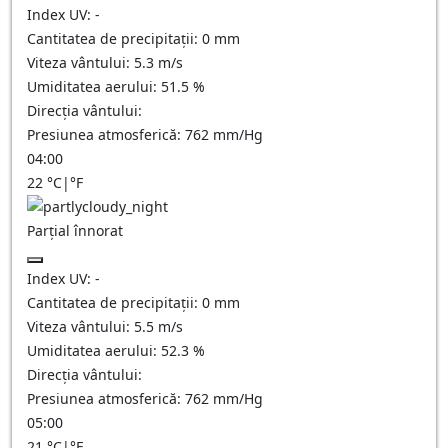
Index UV:
-
Cantitatea de precipitații:
0
mm
Viteza vântului:
5.3
m/s
Umiditatea aerului:
51.5
%
Direcția vântului:
Presiunea atmosferică:
762
mm/Hg
04:00
22
°C
|
°F
Parțial înnorat
Index UV:
-
Cantitatea de precipitații:
0
mm
Viteza vântului:
5.5
m/s
Umiditatea aerului:
52.3
%
Direcția vântului:
Presiunea atmosferică:
762
mm/Hg
05:00
21
°C
|
°F