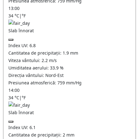
Presiunea atmosferică:
759
mm/Hg
13:00
34
°C
|
°F
Slab înnorat
Index UV:
6.8
Cantitatea de precipitații:
1.9
mm
Viteza vântului:
2.2
m/s
Umiditatea aerului:
33.9
%
Direcția vântului:
Nord-Est
Presiunea atmosferică:
759
mm/Hg
14:00
34
°C
|
°F
Slab înnorat
Index UV:
6.1
Cantitatea de precipitații:
2
mm