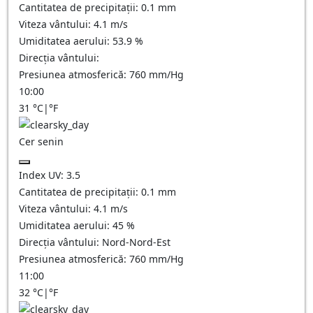
Cantitatea de precipitații:
0.1
mm
Viteza vântului:
4.1
m/s
Umiditatea aerului:
53.9
%
Direcția vântului:
Presiunea atmosferică:
760
mm/Hg
10:00
31
°C
|
°F
Cer senin
Index UV:
3.5
Cantitatea de precipitații:
0.1
mm
Viteza vântului:
4.1
m/s
Umiditatea aerului:
45
%
Direcția vântului:
Nord-Nord-Est
Presiunea atmosferică:
760
mm/Hg
11:00
32
°C
|
°F