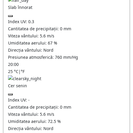
Slab înnorat
Index UV:
0.3
Cantitatea de precipitații:
0
mm
Viteza vântului:
5.6
m/s
Umiditatea aerului:
67
%
Direcția vântului:
Nord
Presiunea atmosferică:
760
mm/Hg
20:00
25
°C
|
°F
Cer senin
Index UV:
-
Cantitatea de precipitații:
0
mm
Viteza vântului:
5.6
m/s
Umiditatea aerului:
72.5
%
Direcția vântului:
Nord