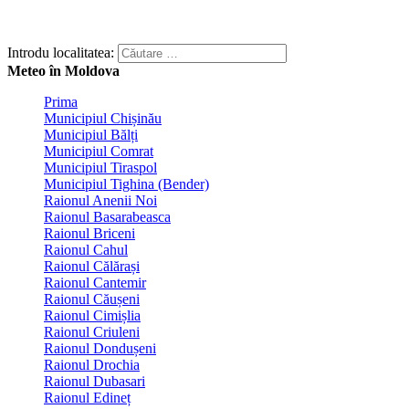
Introdu localitatea:
Meteo în Moldova
Prima
Municipiul Chișinău
Municipiul Bălți
Municipiul Comrat
Municipiul Tiraspol
Municipiul Tighina (Bender)
Raionul Anenii Noi
Raionul Basarabeasca
Raionul Briceni
Raionul Cahul
Raionul Călărași
Raionul Cantemir
Raionul Căușeni
Raionul Cimișlia
Raionul Criuleni
Raionul Dondușeni
Raionul Drochia
Raionul Dubasari
Raionul Edineț