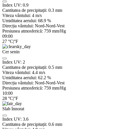
Index UV:
0.9
Cantitatea de precipitații:
0.3
mm
Viteza vântului:
4
m/s
Umiditatea aerului:
68.9
%
Direcția vântului:
Nord-Nord-Vest
Presiunea atmosferică:
759
mm/Hg
09:00
27
°C
|
°F
Cer senin
Index UV:
2
Cantitatea de precipitații:
0.5
mm
Viteza vântului:
4.4
m/s
Umiditatea aerului:
62.2
%
Direcția vântului:
Nord-Nord-Vest
Presiunea atmosferică:
759
mm/Hg
10:00
28
°C
|
°F
Slab înnorat
Index UV:
3.6
Cantitatea de precipitații:
0.6
mm