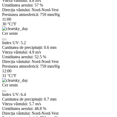
Viteza vântului:
4.8
m/s
Umiditatea aerului:
57
%
Direcția vântului:
Nord-Nord-Vest
Presiunea atmosferică:
759
mm/Hg
11:00
30
°C
|
°F
Cer senin
Index UV:
5.2
Cantitatea de precipitații:
0.6
mm
Viteza vântului:
4.9
m/s
Umiditatea aerului:
52.5
%
Direcția vântului:
Nord-Nord-Vest
Presiunea atmosferică:
759
mm/Hg
12:00
31
°C
|
°F
Cer senin
Index UV:
6.4
Cantitatea de precipitații:
0.7
mm
Viteza vântului:
5.7
m/s
Umiditatea aerului:
48.8
%
Direcția vântului:
Nord-Nord-Vest