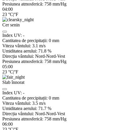
Presiunea atmosferică:
758
mm/Hg
04:00
23
°C
|
°F
Cer senin
Index UV:
-
Cantitatea de precipitații:
0
mm
Viteza vântului:
3.1
m/s
Umiditatea aerului:
71.8
%
Direcția vântului:
Nord-Nord-Vest
Presiunea atmosferică:
758
mm/Hg
05:00
23
°C
|
°F
Slab înnorat
Index UV:
-
Cantitatea de precipitații:
0
mm
Viteza vântului:
3.5
m/s
Umiditatea aerului:
71.7
%
Direcția vântului:
Nord-Nord-Vest
Presiunea atmosferică:
758
mm/Hg
06:00
23
°C
|
°F