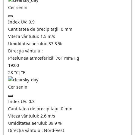
Cer senin
Index UV:
0.9
Cantitatea de precipitații:
0
mm
Viteza vântului:
1.5
m/s
Umiditatea aerului:
37.3
%
Direcția vântului:
Presiunea atmosferică:
761
mm/Hg
19:00
28
°C
|
°F
Cer senin
Index UV:
0.3
Cantitatea de precipitații:
0
mm
Viteza vântului:
2.6
m/s
Umiditatea aerului:
39.9
%
Direcția vântului:
Nord-Vest