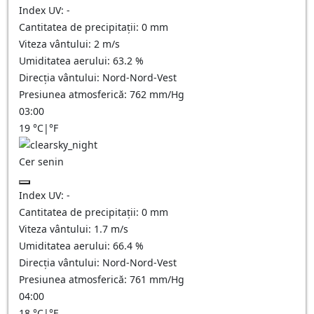
Index UV:
-
Cantitatea de precipitații:
0
mm
Viteza vântului:
2
m/s
Umiditatea aerului:
63.2
%
Direcția vântului:
Nord-Nord-Vest
Presiunea atmosferică:
762
mm/Hg
03:00
19
°C
|
°F
Cer senin
Index UV:
-
Cantitatea de precipitații:
0
mm
Viteza vântului:
1.7
m/s
Umiditatea aerului:
66.4
%
Direcția vântului:
Nord-Nord-Vest
Presiunea atmosferică:
761
mm/Hg
04:00
18
°C
|
°F