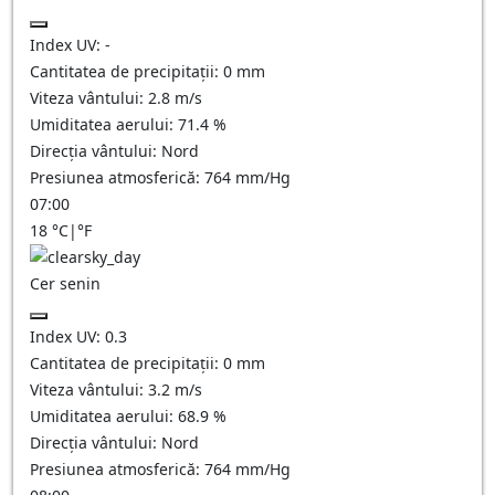
Index UV:
-
Cantitatea de precipitații:
0
mm
Viteza vântului:
2.8
m/s
Umiditatea aerului:
71.4
%
Direcția vântului:
Nord
Presiunea atmosferică:
764
mm/Hg
07:00
18
°C
|
°F
Cer senin
Index UV:
0.3
Cantitatea de precipitații:
0
mm
Viteza vântului:
3.2
m/s
Umiditatea aerului:
68.9
%
Direcția vântului:
Nord
Presiunea atmosferică:
764
mm/Hg