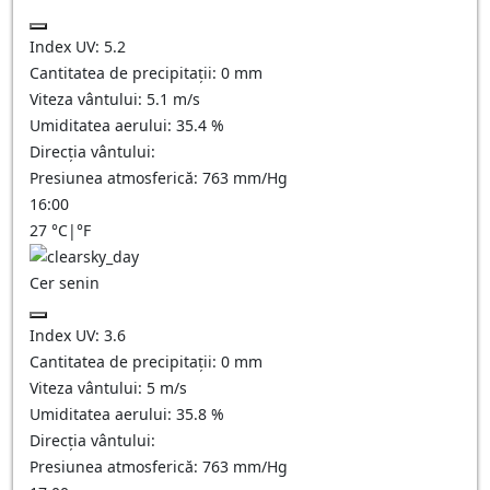
Index UV:
5.2
Cantitatea de precipitații:
0
mm
Viteza vântului:
5.1
m/s
Umiditatea aerului:
35.4
%
Direcția vântului:
Presiunea atmosferică:
763
mm/Hg
16:00
27
°C
|
°F
Cer senin
Index UV:
3.6
Cantitatea de precipitații:
0
mm
Viteza vântului:
5
m/s
Umiditatea aerului:
35.8
%
Direcția vântului:
Presiunea atmosferică:
763
mm/Hg