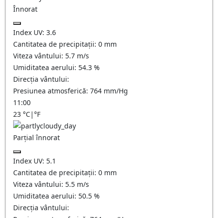
Înnorat
Index UV:
3.6
Cantitatea de precipitații:
0
mm
Viteza vântului:
5.7
m/s
Umiditatea aerului:
54.3
%
Direcția vântului:
Presiunea atmosferică:
764
mm/Hg
11:00
23
°C
|
°F
Parțial înnorat
Index UV:
5.1
Cantitatea de precipitații:
0
mm
Viteza vântului:
5.5
m/s
Umiditatea aerului:
50.5
%
Direcția vântului: