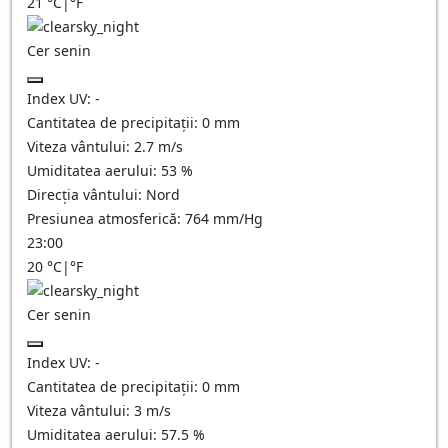
21
°C
|
°F
Cer senin
Index UV:
-
Cantitatea de precipitații:
0
mm
Viteza vântului:
2.7
m/s
Umiditatea aerului:
53
%
Direcția vântului:
Nord
Presiunea atmosferică:
764
mm/Hg
23:00
20
°C
|
°F
Cer senin
Index UV:
-
Cantitatea de precipitații:
0
mm
Viteza vântului:
3
m/s
Umiditatea aerului:
57.5
%