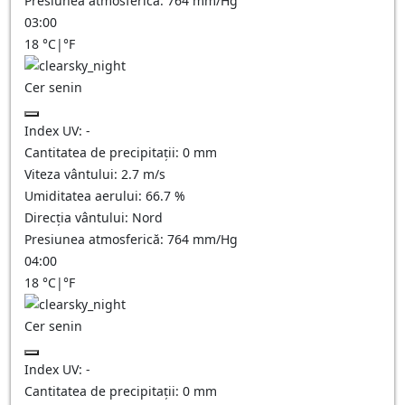
Presiunea atmosferică:
764
mm/Hg
03:00
18
°C
|
°F
Cer senin
Index UV:
-
Cantitatea de precipitații:
0
mm
Viteza vântului:
2.7
m/s
Umiditatea aerului:
66.7
%
Direcția vântului:
Nord
Presiunea atmosferică:
764
mm/Hg
04:00
18
°C
|
°F
Cer senin
Index UV:
-
Cantitatea de precipitații:
0
mm