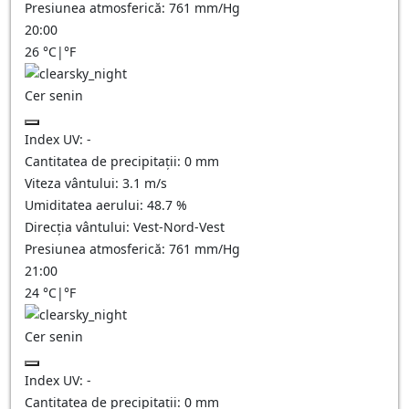
Presiunea atmosferică:
761
mm/Hg
20:00
26
°C
|
°F
Cer senin
Index UV:
-
Cantitatea de precipitații:
0
mm
Viteza vântului:
3.1
m/s
Umiditatea aerului:
48.7
%
Direcția vântului:
Vest-Nord-Vest
Presiunea atmosferică:
761
mm/Hg
21:00
24
°C
|
°F
Cer senin
Index UV:
-
Cantitatea de precipitații:
0
mm