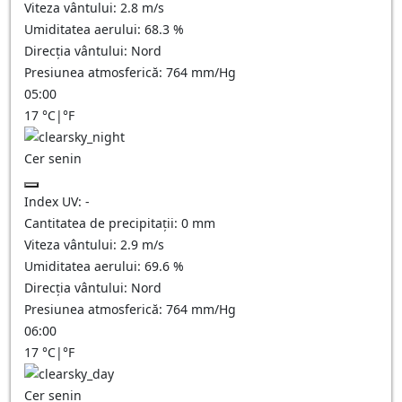
Viteza vântului:
2.8
m/s
Umiditatea aerului:
68.3
%
Direcția vântului:
Nord
Presiunea atmosferică:
764
mm/Hg
05:00
17
°C
|
°F
Cer senin
Index UV:
-
Cantitatea de precipitații:
0
mm
Viteza vântului:
2.9
m/s
Umiditatea aerului:
69.6
%
Direcția vântului:
Nord
Presiunea atmosferică:
764
mm/Hg
06:00
17
°C
|
°F
Cer senin