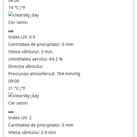
08:00
19
°C
|
°F
Cer senin
Index UV:
0.9
Cantitatea de precipitații:
0
mm
Viteza vântului:
3
m/s
Umiditatea aerului:
64.2
%
Direcția vântului:
Presiunea atmosferică:
764
mm/Hg
09:00
21
°C
|
°F
Cer senin
Index UV:
2
Cantitatea de precipitații:
0
mm
Viteza vântului:
2.9
m/s