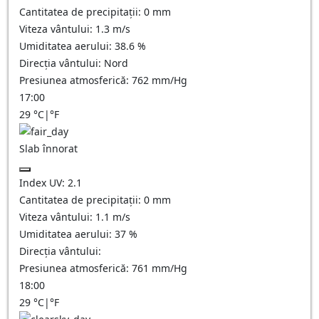
Cantitatea de precipitații:
0
mm
Viteza vântului:
1.3
m/s
Umiditatea aerului:
38.6
%
Direcția vântului:
Nord
Presiunea atmosferică:
762
mm/Hg
17:00
29
°C
|
°F
Slab înnorat
Index UV:
2.1
Cantitatea de precipitații:
0
mm
Viteza vântului:
1.1
m/s
Umiditatea aerului:
37
%
Direcția vântului:
Presiunea atmosferică:
761
mm/Hg
18:00
29
°C
|
°F