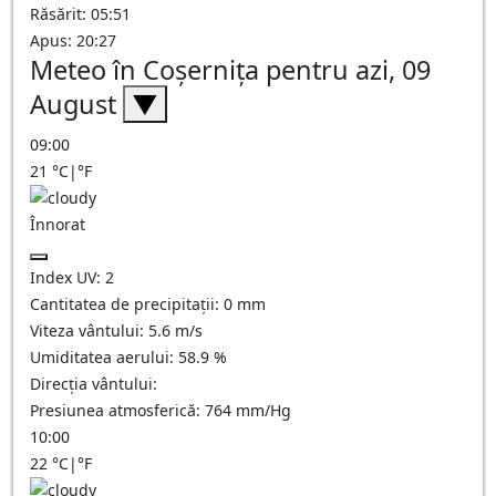
Răsărit: 05:51
Apus: 20:27
Meteo în Coşerniţa pentru azi, 09
August
▼
09:00
21
°C
|
°F
Înnorat
Index UV:
2
Cantitatea de precipitații:
0
mm
Viteza vântului:
5.6
m/s
Umiditatea aerului:
58.9
%
Direcția vântului:
Presiunea atmosferică:
764
mm/Hg
10:00
22
°C
|
°F