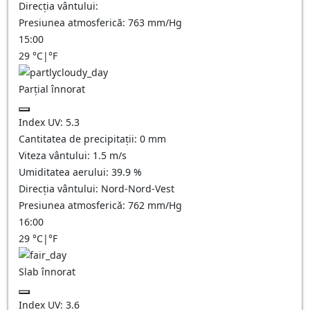
Direcția vântului:
Presiunea atmosferică:
763
mm/Hg
15:00
29
°C
|
°F
Parțial înnorat
Index UV:
5.3
Cantitatea de precipitații:
0
mm
Viteza vântului:
1.5
m/s
Umiditatea aerului:
39.9
%
Direcția vântului:
Nord-Nord-Vest
Presiunea atmosferică:
762
mm/Hg
16:00
29
°C
|
°F
Slab înnorat
Index UV:
3.6