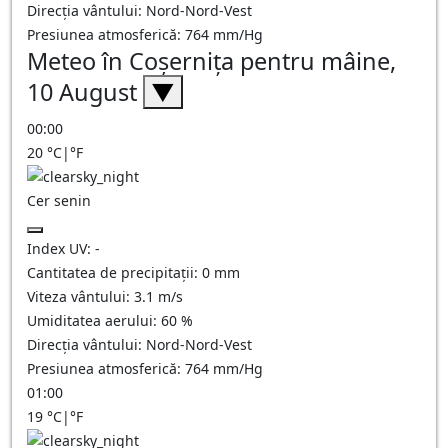
Direcția vântului:
Nord-Nord-Vest
Presiunea atmosferică:
764
mm/Hg
Meteo în Coşerniţa pentru mâine,
10 August
▼
00:00
20
°C
|
°F
Cer senin
Index UV:
-
Cantitatea de precipitații:
0
mm
Viteza vântului:
3.1
m/s
Umiditatea aerului:
60
%
Direcția vântului:
Nord-Nord-Vest
Presiunea atmosferică:
764
mm/Hg
01:00
19
°C
|
°F