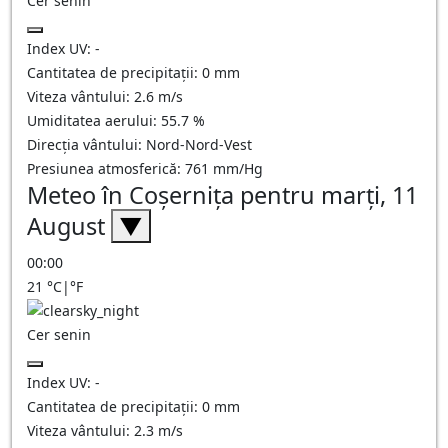
Cer senin
Index UV:
-
Cantitatea de precipitații:
0
mm
Viteza vântului:
2.6
m/s
Umiditatea aerului:
55.7
%
Direcția vântului:
Nord-Nord-Vest
Presiunea atmosferică:
761
mm/Hg
Meteo în Coşerniţa pentru marți, 11
August
▼
00:00
21
°C
|
°F
Cer senin
Index UV:
-
Cantitatea de precipitații:
0
mm
Viteza vântului:
2.3
m/s