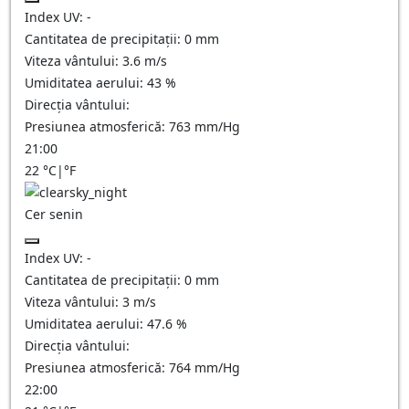
Index UV:
-
Cantitatea de precipitații:
0
mm
Viteza vântului:
3.6
m/s
Umiditatea aerului:
43
%
Direcția vântului:
Presiunea atmosferică:
763
mm/Hg
21:00
22
°C
|
°F
Cer senin
Index UV:
-
Cantitatea de precipitații:
0
mm
Viteza vântului:
3
m/s
Umiditatea aerului:
47.6
%
Direcția vântului:
Presiunea atmosferică:
764
mm/Hg
22:00