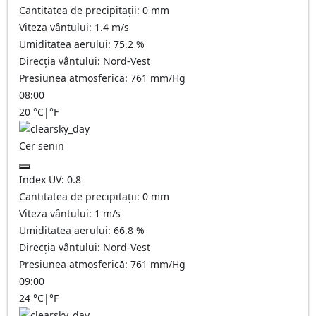
Cantitatea de precipitații:
0
mm
Viteza vântului:
1.4
m/s
Umiditatea aerului:
75.2
%
Direcția vântului:
Nord-Vest
Presiunea atmosferică:
761
mm/Hg
08:00
20
°C
|
°F
Cer senin
Index UV:
0.8
Cantitatea de precipitații:
0
mm
Viteza vântului:
1
m/s
Umiditatea aerului:
66.8
%
Direcția vântului:
Nord-Vest
Presiunea atmosferică:
761
mm/Hg
09:00
24
°C
|
°F