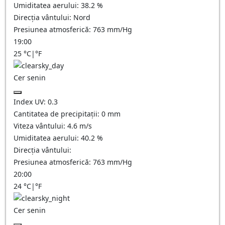
Umiditatea aerului:
38.2
%
Direcția vântului:
Nord
Presiunea atmosferică:
763
mm/Hg
19:00
25
°C
|
°F
Cer senin
Index UV:
0.3
Cantitatea de precipitații:
0
mm
Viteza vântului:
4.6
m/s
Umiditatea aerului:
40.2
%
Direcția vântului:
Presiunea atmosferică:
763
mm/Hg
20:00
24
°C
|
°F
Cer senin