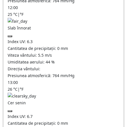
Presiunea atmosferică:
764
mm/Hg
12:00
25
°C
|
°F
Slab înnorat
Index UV:
6.3
Cantitatea de precipitații:
0
mm
Viteza vântului:
5.5
m/s
Umiditatea aerului:
44
%
Direcția vântului:
Presiunea atmosferică:
764
mm/Hg
13:00
26
°C
|
°F
Cer senin
Index UV:
6.7
Cantitatea de precipitații:
0
mm