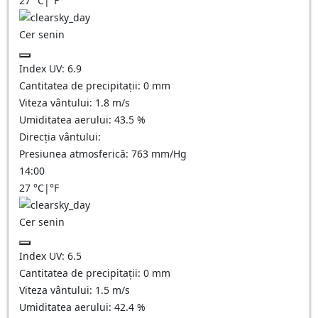
27
°C
|
°F
Cer senin
Index UV:
6.9
Cantitatea de precipitații:
0
mm
Viteza vântului:
1.8
m/s
Umiditatea aerului:
43.5
%
Direcția vântului:
Presiunea atmosferică:
763
mm/Hg
14:00
27
°C
|
°F
Cer senin
Index UV:
6.5
Cantitatea de precipitații:
0
mm
Viteza vântului:
1.5
m/s
Umiditatea aerului:
42.4
%