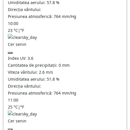
Umiditatea aerului:
57.8
%
Direcția vântului:
Presiunea atmosferică:
764
mm/Hg
10:00
23
°C
|
°F
Cer senin
Index UV:
3.6
Cantitatea de precipitații:
0
mm
Viteza vântului:
2.6
m/s
Umiditatea aerului:
51.8
%
Direcția vântului:
Presiunea atmosferică:
764
mm/Hg
11:00
25
°C
|
°F
Cer senin