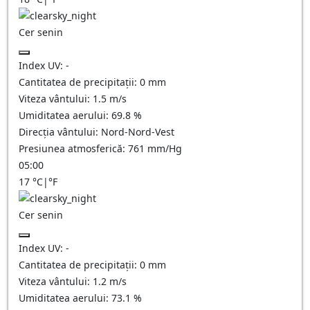
Cer senin
Index UV:
-
Cantitatea de precipitații:
0
mm
Viteza vântului:
1.5
m/s
Umiditatea aerului:
69.8
%
Direcția vântului:
Nord-Nord-Vest
Presiunea atmosferică:
761
mm/Hg
05:00
17
°C
|
°F
Cer senin
Index UV:
-
Cantitatea de precipitații:
0
mm
Viteza vântului:
1.2
m/s
Umiditatea aerului:
73.1
%