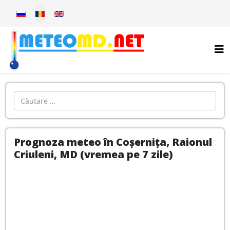
Selectați limba dvs
Introdu localitatea:
Prognoza meteo în Coșernița, Raionul
Criuleni, MD (vremea pe 7 zile)