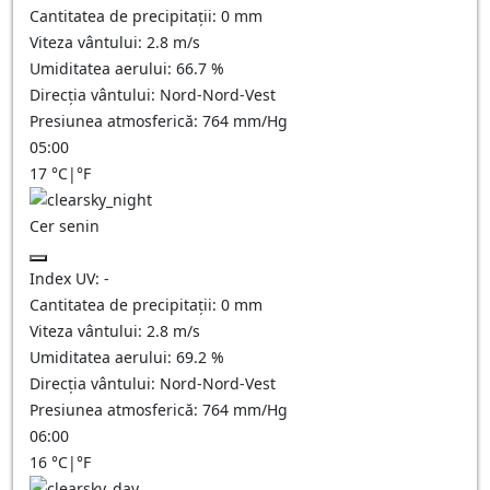
Cantitatea de precipitații:
0
mm
Viteza vântului:
2.8
m/s
Umiditatea aerului:
66.7
%
Direcția vântului:
Nord-Nord-Vest
Presiunea atmosferică:
764
mm/Hg
05:00
17
°C
|
°F
Cer senin
Index UV:
-
Cantitatea de precipitații:
0
mm
Viteza vântului:
2.8
m/s
Umiditatea aerului:
69.2
%
Direcția vântului:
Nord-Nord-Vest
Presiunea atmosferică:
764
mm/Hg
06:00
16
°C
|
°F