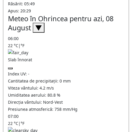
Răsărit: 05:49
Apus: 20:29
Meteo în Ohrincea pentru azi, 08
August
▼
06:00
22
°C
|
°F
Slab înnorat
Index UV:
-
Cantitatea de precipitații:
0
mm
Viteza vântului:
4.2
m/s
Umiditatea aerului:
80.8
%
Direcția vântului:
Nord-Vest
Presiunea atmosferică:
758
mm/Hg
07:00
22
°C
|
°F