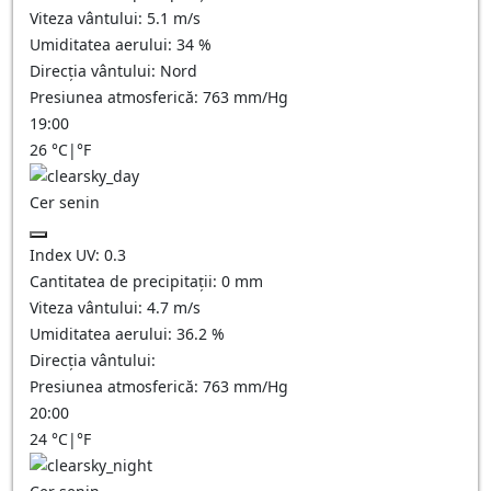
Viteza vântului:
5.1
m/s
Umiditatea aerului:
34
%
Direcția vântului:
Nord
Presiunea atmosferică:
763
mm/Hg
19:00
26
°C
|
°F
Cer senin
Index UV:
0.3
Cantitatea de precipitații:
0
mm
Viteza vântului:
4.7
m/s
Umiditatea aerului:
36.2
%
Direcția vântului:
Presiunea atmosferică:
763
mm/Hg
20:00
24
°C
|
°F