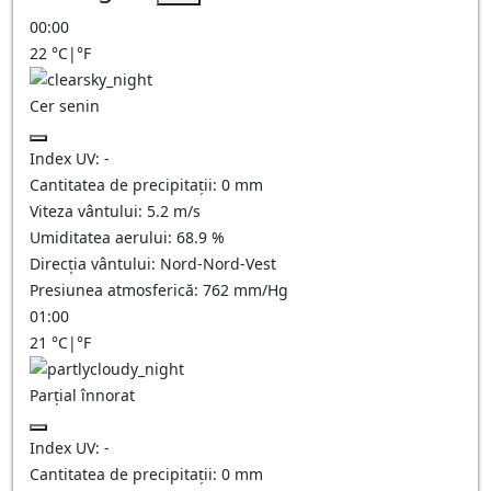
00:00
22
°C
|
°F
Cer senin
Index UV:
-
Cantitatea de precipitații:
0
mm
Viteza vântului:
5.2
m/s
Umiditatea aerului:
68.9
%
Direcția vântului:
Nord-Nord-Vest
Presiunea atmosferică:
762
mm/Hg
01:00
21
°C
|
°F
Parțial înnorat
Index UV:
-
Cantitatea de precipitații:
0
mm