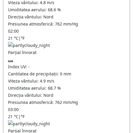
Viteza vântului:
4.8
m/s
Umiditatea aerului:
68.6
%
Direcția vântului:
Nord
Presiunea atmosferică:
762
mm/Hg
02:00
21
°C
|
°F
Parțial înnorat
Index UV:
-
Cantitatea de precipitații:
0
mm
Viteza vântului:
4.9
m/s
Umiditatea aerului:
68.7
%
Direcția vântului:
Nord
Presiunea atmosferică:
762
mm/Hg
03:00
21
°C
|
°F
Parțial înnorat