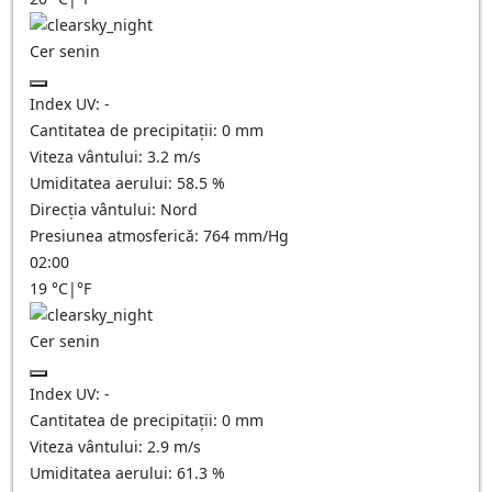
Cer senin
Index UV:
-
Cantitatea de precipitații:
0
mm
Viteza vântului:
3.2
m/s
Umiditatea aerului:
58.5
%
Direcția vântului:
Nord
Presiunea atmosferică:
764
mm/Hg
02:00
19
°C
|
°F
Cer senin
Index UV:
-
Cantitatea de precipitații:
0
mm
Viteza vântului:
2.9
m/s
Umiditatea aerului:
61.3
%