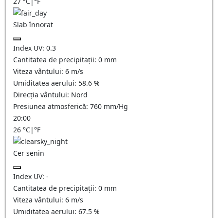
27
°C
|
°F
Slab înnorat
Index UV:
0.3
Cantitatea de precipitații:
0
mm
Viteza vântului:
6
m/s
Umiditatea aerului:
58.6
%
Direcția vântului:
Nord
Presiunea atmosferică:
760
mm/Hg
20:00
26
°C
|
°F
Cer senin
Index UV:
-
Cantitatea de precipitații:
0
mm
Viteza vântului:
6
m/s
Umiditatea aerului:
67.5
%