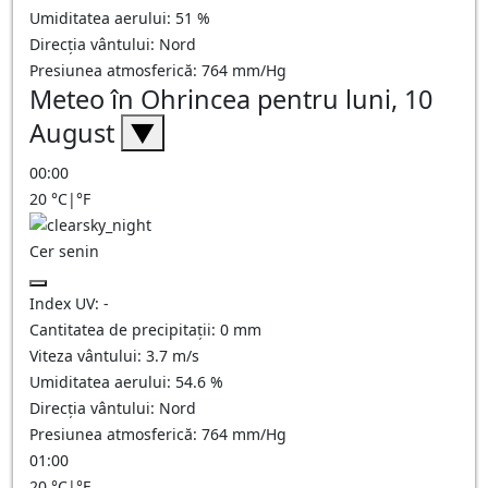
Umiditatea aerului:
51
%
Direcția vântului:
Nord
Presiunea atmosferică:
764
mm/Hg
Meteo în Ohrincea pentru luni, 10
August
▼
00:00
20
°C
|
°F
Cer senin
Index UV:
-
Cantitatea de precipitații:
0
mm
Viteza vântului:
3.7
m/s
Umiditatea aerului:
54.6
%
Direcția vântului:
Nord
Presiunea atmosferică:
764
mm/Hg
01:00
20
°C
|
°F