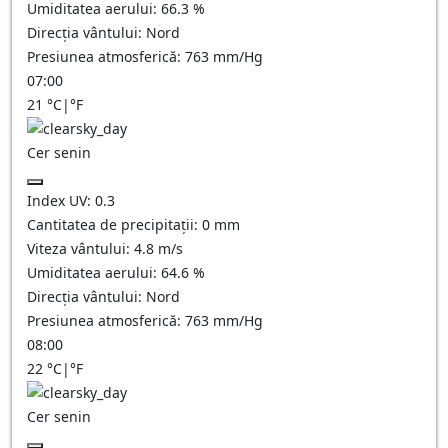
Umiditatea aerului:
66.3
%
Direcția vântului:
Nord
Presiunea atmosferică:
763
mm/Hg
07:00
21
°C
|
°F
Cer senin
Index UV:
0.3
Cantitatea de precipitații:
0
mm
Viteza vântului:
4.8
m/s
Umiditatea aerului:
64.6
%
Direcția vântului:
Nord
Presiunea atmosferică:
763
mm/Hg
08:00
22
°C
|
°F
Cer senin