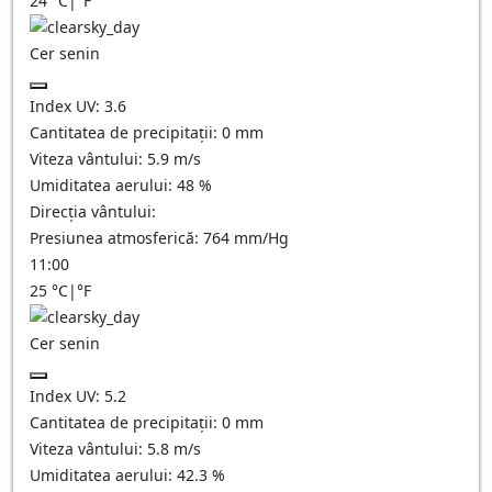
24
°C
|
°F
Cer senin
Index UV:
3.6
Cantitatea de precipitații:
0
mm
Viteza vântului:
5.9
m/s
Umiditatea aerului:
48
%
Direcția vântului:
Presiunea atmosferică:
764
mm/Hg
11:00
25
°C
|
°F
Cer senin
Index UV:
5.2
Cantitatea de precipitații:
0
mm
Viteza vântului:
5.8
m/s
Umiditatea aerului:
42.3
%