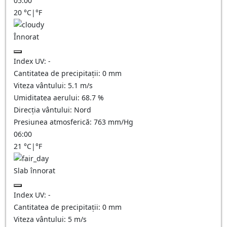
05:00
20
°C
|
°F
Înnorat
Index UV:
-
Cantitatea de precipitații:
0
mm
Viteza vântului:
5.1
m/s
Umiditatea aerului:
68.7
%
Direcția vântului:
Nord
Presiunea atmosferică:
763
mm/Hg
06:00
21
°C
|
°F
Slab înnorat
Index UV:
-
Cantitatea de precipitații:
0
mm
Viteza vântului:
5
m/s