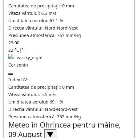
Cantitatea de precipitații:
0
mm
Viteza vântului:
6.3
m/s
Umiditatea aerului:
67.1
%
Direcția vântului:
Nord-Nord-Vest
Presiunea atmosferică:
761
mm/Hg
23:00
22
°C
|
°F
Cer senin
Index UV:
-
Cantitatea de precipitații:
0
mm
Viteza vântului:
5.5
m/s
Umiditatea aerului:
69.1
%
Direcția vântului:
Nord-Nord-Vest
Presiunea atmosferică:
762
mm/Hg
Meteo în Ohrincea pentru mâine,
09 August
▼