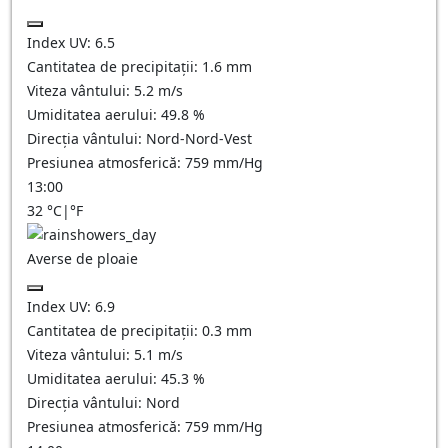
Index UV:
6.5
Cantitatea de precipitații:
1.6
mm
Viteza vântului:
5.2
m/s
Umiditatea aerului:
49.8
%
Direcția vântului:
Nord-Nord-Vest
Presiunea atmosferică:
759
mm/Hg
13:00
32
°C
|
°F
Averse de ploaie
Index UV:
6.9
Cantitatea de precipitații:
0.3 mm
Viteza vântului:
5.1
m/s
Umiditatea aerului:
45.3
%
Direcția vântului:
Nord
Presiunea atmosferică:
759
mm/Hg