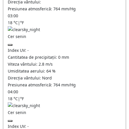
Direcția vântului:
Presiunea atmosferică:
764
mm/Hg
03:00
18
°C
|
°F
Cer senin
Index UV:
-
Cantitatea de precipitații:
0
mm
Viteza vântului:
2.8
m/s
Umiditatea aerului:
64
%
Direcția vântului:
Nord
Presiunea atmosferică:
764
mm/Hg
04:00
18
°C
|
°F
Cer senin
Index UV:
-