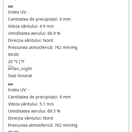
Index UV:
-
Cantitatea de precipitații:
0
mm
Viteza vântului:
4.9
m/s
Umiditatea aerului:
68.9
%
Direcția vântului:
Nord
Presiunea atmosferică:
762
mm/Hg
04:00
20
°C
|
°F
Slab înnorat
Index UV:
-
Cantitatea de precipitații:
0
mm
Viteza vântului:
5.1
m/s
Umiditatea aerului:
69.5
%
Direcția vântului:
Nord
Presiunea atmosferică:
762
mm/Hg