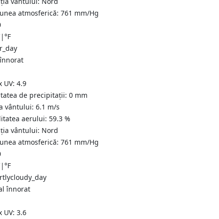
ția vântului:
Nord
iunea atmosferică:
761
mm/Hg
0
C
|
°F
 înnorat
x UV:
4.9
tatea de precipitații:
0
mm
a vântului:
6.1
m/s
itatea aerului:
59.3
%
ția vântului:
Nord
iunea atmosferică:
761
mm/Hg
0
C
|
°F
al înnorat
x UV:
3.6