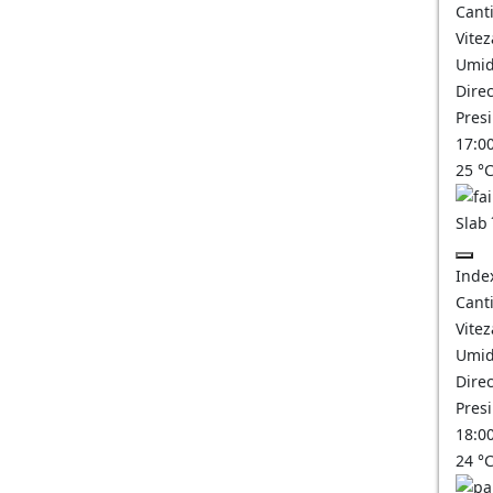
Canti
Vitez
Umid
Direc
Pres
17:0
25
°
Slab
Inde
Canti
Vitez
Umid
Direc
Pres
18:0
24
°