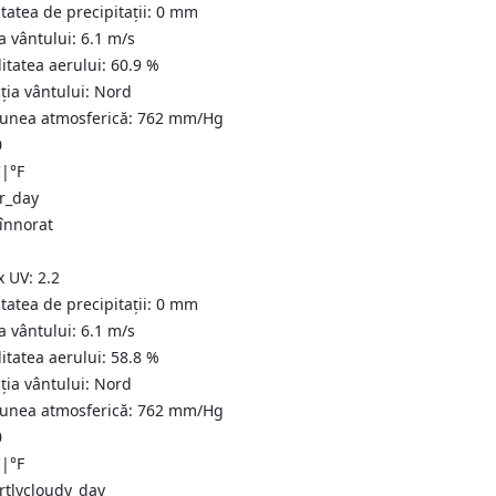
tatea de precipitații:
0
mm
a vântului:
6.1
m/s
itatea aerului:
60.9
%
ția vântului:
Nord
iunea atmosferică:
762
mm/Hg
0
C
|
°F
 înnorat
x UV:
2.2
tatea de precipitații:
0
mm
a vântului:
6.1
m/s
itatea aerului:
58.8
%
ția vântului:
Nord
iunea atmosferică:
762
mm/Hg
0
C
|
°F