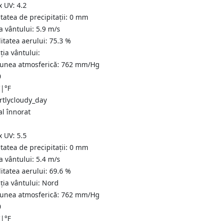
x UV:
4.2
tatea de precipitații:
0
mm
a vântului:
5.9
m/s
itatea aerului:
75.3
%
ția vântului:
iunea atmosferică:
762
mm/Hg
0
C
|
°F
al înnorat
x UV:
5.5
tatea de precipitații:
0
mm
a vântului:
5.4
m/s
itatea aerului:
69.6
%
ția vântului:
Nord
iunea atmosferică:
762
mm/Hg
0
C
|
°F