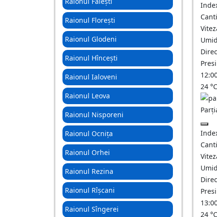
Raionul Fălești
Inde
Canti
Raionul Florești
Vitez
Raionul Glodeni
Umid
Direc
Raionul Hîncești
Pres
12:0
Raionul Ialoveni
24
°
Raionul Leova
Parți
Raionul Nisporeni
Inde
Raionul Ocnița
Canti
Raionul Orhei
Vitez
Umid
Raionul Rezina
Direc
Raionul Rîșcani
Pres
13:0
Raionul Sîngerei
24
°