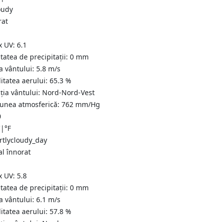
rat
x UV:
6.1
tatea de precipitații:
0
mm
a vântului:
5.8
m/s
itatea aerului:
65.3
%
ția vântului:
Nord-Nord-Vest
iunea atmosferică:
762
mm/Hg
0
C
|
°F
al înnorat
x UV:
5.8
tatea de precipitații:
0
mm
a vântului:
6.1
m/s
itatea aerului:
57.8
%