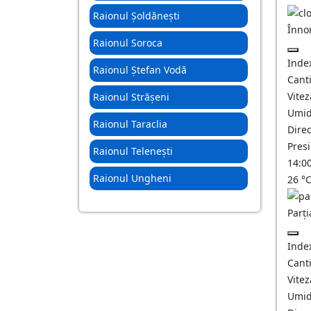
Raionul Șoldănești
Înno
Raionul Soroca
Inde
Raionul Ștefan Vodă
Canti
Vitez
Raionul Strășeni
Umid
Raionul Taraclia
Direc
Pres
Raionul Telenești
14:0
Raionul Ungheni
26
°
Parți
Inde
Canti
Vitez
Umid