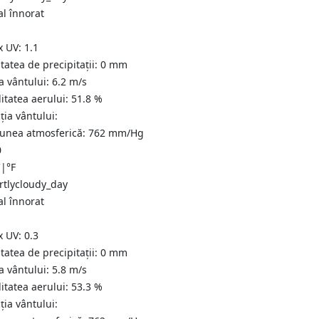
al înnorat
x UV:
1.1
tatea de precipitații:
0
mm
a vântului:
6.2
m/s
itatea aerului:
51.8
%
ția vântului:
iunea atmosferică:
762
mm/Hg
0
C
|
°F
al înnorat
x UV:
0.3
tatea de precipitații:
0
mm
a vântului:
5.8
m/s
itatea aerului:
53.3
%
ția vântului: