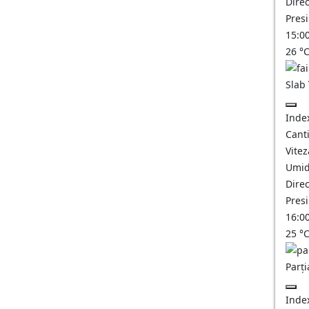
Direc
Pres
15:0
26
°
Slab
Inde
Canti
Vitez
Umid
Direc
Pres
16:0
25
°
Parți
Inde