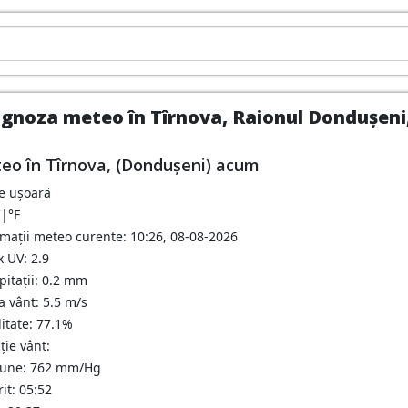
gnoza meteo în Tîrnova, Raionul Dondușeni,
eo în Tîrnova, (Dondușeni) acum
ie ușoară
C
|
°F
rmații meteo curente: 10:26, 08-08-2026
 UV: 2.9
pitații: 0.2 mm
a vânt: 5.5 m/s
itate: 77.1%
ție vânt:
iune: 762 mm/Hg
it: 05:52