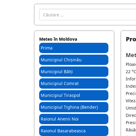
Introdu localitatea:
Pro
Meteo în Moldova
Prima
Met
Municipiul Chișinău
Ploa
Municipiul Bălți
22
°
Info
Municipiul Comrat
Index
Preci
Municipiul Tiraspol
Vitez
Municipiul Tighina (Bender)
Umid
Direc
Raionul Anenii Noi
Pres
Răsăr
Raionul Basarabeasca