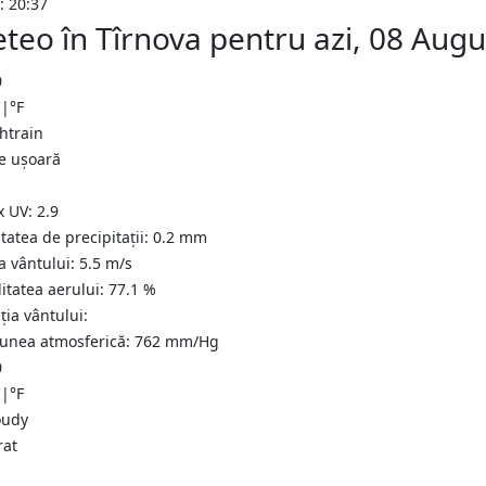
: 20:37
teo în Tîrnova pentru azi, 08 Aug
0
C
|
°F
ie ușoară
x UV:
2.9
tatea de precipitații:
0.2 mm
a vântului:
5.5
m/s
itatea aerului:
77.1
%
ția vântului:
iunea atmosferică:
762
mm/Hg
0
C
|
°F
rat