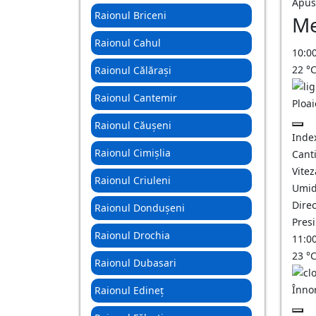
Apus
Raionul Briceni
Me
Raionul Cahul
10:0
22
°
Raionul Călărași
Raionul Cantemir
Ploa
Raionul Căușeni
Inde
Raionul Cimișlia
Canti
Vitez
Raionul Criuleni
Umid
Direc
Raionul Dondușeni
Pres
Raionul Drochia
11:0
23
°
Raionul Dubasari
Înno
Raionul Edineț