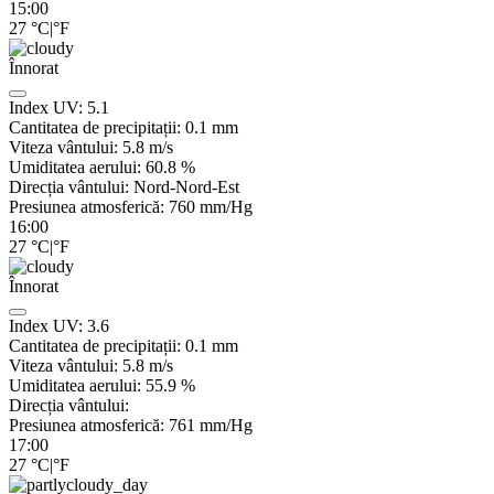
15:00
27
°C
|
°F
Înnorat
Index UV:
5.1
Cantitatea de precipitații:
0.1
mm
Viteza vântului:
5.8
m/s
Umiditatea aerului:
60.8
%
Direcția vântului:
Nord-Nord-Est
Presiunea atmosferică:
760
mm/Hg
16:00
27
°C
|
°F
Înnorat
Index UV:
3.6
Cantitatea de precipitații:
0.1
mm
Viteza vântului:
5.8
m/s
Umiditatea aerului:
55.9
%
Direcția vântului:
Presiunea atmosferică:
761
mm/Hg
17:00
27
°C
|
°F