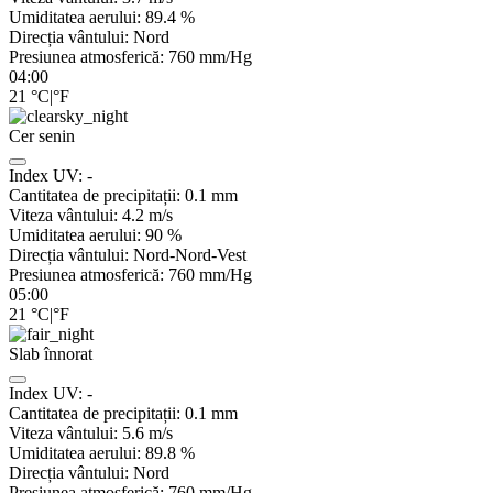
Umiditatea aerului:
89.4
%
Direcția vântului:
Nord
Presiunea atmosferică:
760
mm/Hg
04:00
21
°C
|
°F
Cer senin
Index UV:
-
Cantitatea de precipitații:
0.1
mm
Viteza vântului:
4.2
m/s
Umiditatea aerului:
90
%
Direcția vântului:
Nord-Nord-Vest
Presiunea atmosferică:
760
mm/Hg
05:00
21
°C
|
°F
Slab înnorat
Index UV:
-
Cantitatea de precipitații:
0.1
mm
Viteza vântului:
5.6
m/s
Umiditatea aerului:
89.8
%
Direcția vântului:
Nord
Presiunea atmosferică:
760
mm/Hg