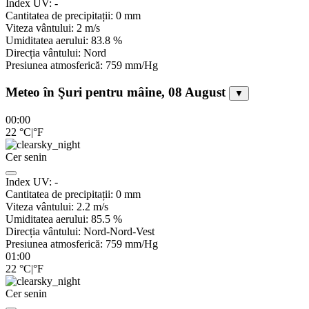
Index UV:
-
Cantitatea de precipitații:
0
mm
Viteza vântului:
2
m/s
Umiditatea aerului:
83.8
%
Direcția vântului:
Nord
Presiunea atmosferică:
759
mm/Hg
Meteo în Şuri pentru mâine, 08 August
▼
00:00
22
°C
|
°F
Cer senin
Index UV:
-
Cantitatea de precipitații:
0
mm
Viteza vântului:
2.2
m/s
Umiditatea aerului:
85.5
%
Direcția vântului:
Nord-Nord-Vest
Presiunea atmosferică:
759
mm/Hg
01:00
22
°C
|
°F
Cer senin