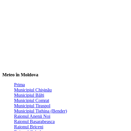
Meteo în Moldova
Prima
Municipiul Chișinău
Municipiul Bălți
Municipiul Comrat
Municipiul Tiraspol
Municipiul Tighina (Bender)
Raionul Anenii Noi
Raionul Basarabeasca
Raionul Briceni