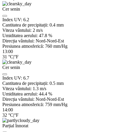
Cer senin
Index UV:
6.2
Cantitatea de precipitații:
0.4
mm
Viteza vântului:
2
m/s
Umiditatea aerului:
47.8
%
Direcția vântului:
Nord-Nord-Est
Presiunea atmosferică:
760
mm/Hg
13:00
31
°C
|
°F
Cer senin
Index UV:
6.7
Cantitatea de precipitații:
0.5
mm
Viteza vântului:
1.3
m/s
Umiditatea aerului:
44.4
%
Direcția vântului:
Nord-Nord-Est
Presiunea atmosferică:
759
mm/Hg
14:00
32
°C
|
°F
Parțial înnorat