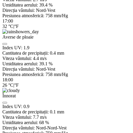
Umiditatea aerului:
39.4
%
Direcția vântului:
Nord-Vest
Presiunea atmosferică:
758
mm/Hg
17:00
32
°C
|
°F
Averse de ploaie
Index UV:
1.9
Cantitatea de precipitații:
0.4 mm
Viteza vântului:
4.4
m/s
Umiditatea aerului:
39.1
%
Direcția vântului:
Nord-Vest
Presiunea atmosferică:
758
mm/Hg
18:00
26
°C
|
°F
Înnorat
Index UV:
0.9
Cantitatea de precipitații:
0.1
mm
Viteza vântului:
7.7
m/s
Umiditatea aerului:
68
%
Direcția vântului:
Nord-Nord-Vest