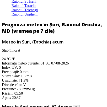
Raionul Strășeni
Raionul Taraclia
Raionul Telenești
Raionul Ungheni
Prognoza meteo în Șuri, Raionul Drochia,
MD (vremea pe 7 zile)
Meteo în Şuri, (Drochia) acum
Slab înnorat
24
°C
|
°F
Informații meteo curente: 01:56, 07-08-2026
Index UV: 0
Precipitații: 0 mm
Viteza vânt: 1.8 m/s
Umiditate: 71.3%
Direcție vânt: V
Presiune: 760 mm/Hg
Răsărit: 05:50
Apus: 20:37
Meteo în Şuri pentru azi, 07 August