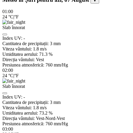
▼
01:00
24
°C
|
°F
Slab înnorat
Index UV:
-
Cantitatea de precipitații:
3
mm
Viteza vântului:
1.8
m/s
Umiditatea aerului:
71.3
%
Direcția vântului:
Vest
Presiunea atmosferică:
760
mm/Hg
02:00
24
°C
|
°F
Slab înnorat
Index UV:
-
Cantitatea de precipitații:
3
mm
Viteza vântului:
1.8
m/s
Umiditatea aerului:
73.2
%
Direcția vântului:
Vest-Nord-Vest
Presiunea atmosferică:
760
mm/Hg
03:00