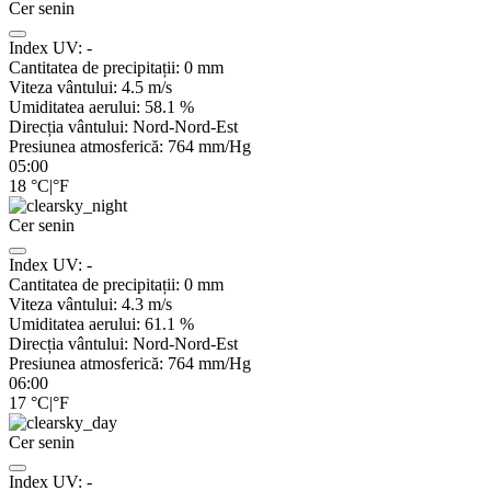
Cer senin
Index UV:
-
Cantitatea de precipitații:
0
mm
Viteza vântului:
4.5
m/s
Umiditatea aerului:
58.1
%
Direcția vântului:
Nord-Nord-Est
Presiunea atmosferică:
764
mm/Hg
05:00
18
°C
|
°F
Cer senin
Index UV:
-
Cantitatea de precipitații:
0
mm
Viteza vântului:
4.3
m/s
Umiditatea aerului:
61.1
%
Direcția vântului:
Nord-Nord-Est
Presiunea atmosferică:
764
mm/Hg
06:00
17
°C
|
°F
Cer senin
Index UV:
-