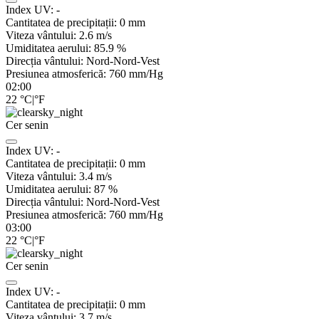
Index UV:
-
Cantitatea de precipitații:
0
mm
Viteza vântului:
2.6
m/s
Umiditatea aerului:
85.9
%
Direcția vântului:
Nord-Nord-Vest
Presiunea atmosferică:
760
mm/Hg
02:00
22
°C
|
°F
Cer senin
Index UV:
-
Cantitatea de precipitații:
0
mm
Viteza vântului:
3.4
m/s
Umiditatea aerului:
87
%
Direcția vântului:
Nord-Nord-Vest
Presiunea atmosferică:
760
mm/Hg
03:00
22
°C
|
°F
Cer senin
Index UV:
-
Cantitatea de precipitații:
0
mm
Viteza vântului:
3.7
m/s