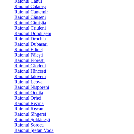
Raionul Cahul
Raionul Călărași
Raionul Cantemir
Raionul Căușeni
Raionul Cimișlia
Raionul Criuleni
Raionul Dondușeni
Raionul Drochia
Raionul Dubasari
Raionul Edineț
Raionul Fălești
Raionul Florești
Raionul Glodeni
Raionul Hîncești
Raionul Ialoveni
Raionul Leova
Raionul Nisporeni
Raionul Ocnița
Raionul Orhei
Raionul Rezina
Raionul Rîșcani
Raionul Sîngerei
Raionul Șoldănești
Raionul Soroca
Raionul Ștefan Vodă