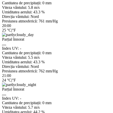
Cantitatea de precipitații:
0
mm
Viteza vântului:
5.8
m/s
Umiditatea aerului:
43.3
%
Direcția vântului:
Nord
Presiunea atmosferică:
761
mm/Hg
20:00
25
°C
|
°F
Parțial înnorat
Index UV:
-
Cantitatea de precipitații:
0
mm
Viteza vântului:
5.5
m/s
Umiditatea aerului:
43.3
%
Direcția vântului:
Nord
Presiunea atmosferică:
762
mm/Hg
21:00
24
°C
|
°F
Parțial înnorat
Index UV:
-
Cantitatea de precipitații:
0
mm
Viteza vântului:
5.7
m/s
Umiditatea aerului:
44.2
%