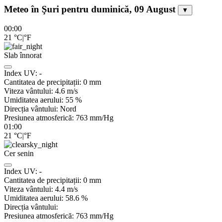
Meteo în Şuri pentru duminică, 09 August
▼
00:00
21
°C
|
°F
Slab înnorat
Index UV:
-
Cantitatea de precipitații:
0
mm
Viteza vântului:
4.6
m/s
Umiditatea aerului:
55
%
Direcția vântului:
Nord
Presiunea atmosferică:
763
mm/Hg
01:00
21
°C
|
°F
Cer senin
Index UV:
-
Cantitatea de precipitații:
0
mm
Viteza vântului:
4.4
m/s
Umiditatea aerului:
58.6
%
Direcția vântului:
Presiunea atmosferică:
763
mm/Hg