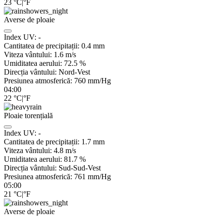
23
°C
|
°F
Averse de ploaie
Index UV:
-
Cantitatea de precipitații:
0.4 mm
Viteza vântului:
1.6
m/s
Umiditatea aerului:
72.5
%
Direcția vântului:
Nord-Vest
Presiunea atmosferică:
760
mm/Hg
04:00
22
°C
|
°F
Ploaie torențială
Index UV:
-
Cantitatea de precipitații:
1.7 mm
Viteza vântului:
4.8
m/s
Umiditatea aerului:
81.7
%
Direcția vântului:
Sud-Sud-Vest
Presiunea atmosferică:
761
mm/Hg
05:00
21
°C
|
°F
Averse de ploaie