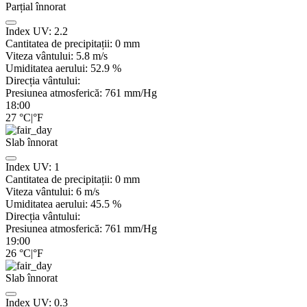
Parțial înnorat
Index UV:
2.2
Cantitatea de precipitații:
0
mm
Viteza vântului:
5.8
m/s
Umiditatea aerului:
52.9
%
Direcția vântului:
Presiunea atmosferică:
761
mm/Hg
18:00
27
°C
|
°F
Slab înnorat
Index UV:
1
Cantitatea de precipitații:
0
mm
Viteza vântului:
6
m/s
Umiditatea aerului:
45.5
%
Direcția vântului:
Presiunea atmosferică:
761
mm/Hg
19:00
26
°C
|
°F
Slab înnorat
Index UV:
0.3