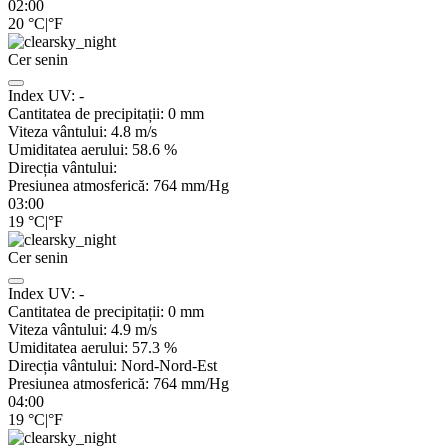
02:00
20
°C
|
°F
Cer senin
Index UV:
-
Cantitatea de precipitații:
0
mm
Viteza vântului:
4.8
m/s
Umiditatea aerului:
58.6
%
Direcția vântului:
Presiunea atmosferică:
764
mm/Hg
03:00
19
°C
|
°F
Cer senin
Index UV:
-
Cantitatea de precipitații:
0
mm
Viteza vântului:
4.9
m/s
Umiditatea aerului:
57.3
%
Direcția vântului:
Nord-Nord-Est
Presiunea atmosferică:
764
mm/Hg
04:00
19
°C
|
°F