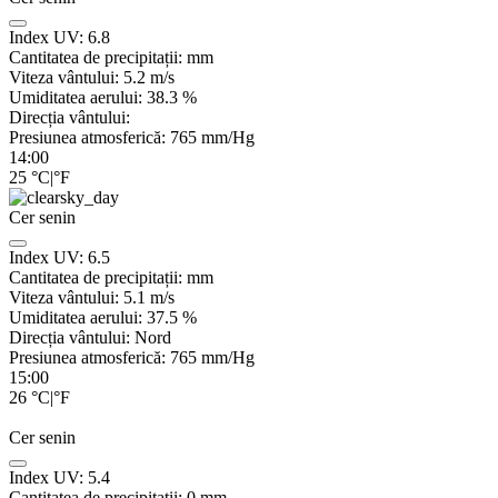
Index UV:
6.8
Cantitatea de precipitații:
mm
Viteza vântului:
5.2
m/s
Umiditatea aerului:
38.3
%
Direcția vântului:
Presiunea atmosferică:
765
mm/Hg
14:00
25
°C
|
°F
Cer senin
Index UV:
6.5
Cantitatea de precipitații:
mm
Viteza vântului:
5.1
m/s
Umiditatea aerului:
37.5
%
Direcția vântului:
Nord
Presiunea atmosferică:
765
mm/Hg
15:00
26
°C
|
°F
Cer senin
Index UV:
5.4
Cantitatea de precipitații:
0
mm