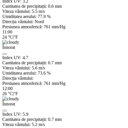
Index UV:
3.2
Cantitatea de precipitații:
0.6
mm
Viteza vântului:
5.5
m/s
Umiditatea aerului:
77.9
%
Direcția vântului:
Nord
Presiunea atmosferică:
761
mm/Hg
11:00
24
°C
|
°F
Înnorat
Index UV:
4.7
Cantitatea de precipitații:
0.7
mm
Viteza vântului:
5.6
m/s
Umiditatea aerului:
73.6
%
Direcția vântului:
Presiunea atmosferică:
761
mm/Hg
12:00
26
°C
|
°F
Înnorat
Index UV:
5.9
Cantitatea de precipitații:
0.7
mm
Viteza vântului:
5.2
m/s