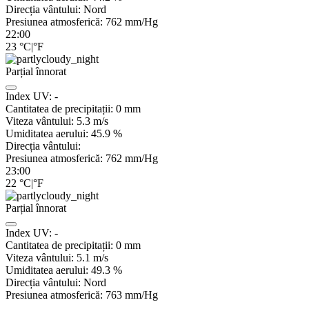
Direcția vântului:
Nord
Presiunea atmosferică:
762
mm/Hg
22:00
23
°C
|
°F
Parțial înnorat
Index UV:
-
Cantitatea de precipitații:
0
mm
Viteza vântului:
5.3
m/s
Umiditatea aerului:
45.9
%
Direcția vântului:
Presiunea atmosferică:
762
mm/Hg
23:00
22
°C
|
°F
Parțial înnorat
Index UV:
-
Cantitatea de precipitații:
0
mm
Viteza vântului:
5.1
m/s
Umiditatea aerului:
49.3
%
Direcția vântului:
Nord
Presiunea atmosferică:
763
mm/Hg