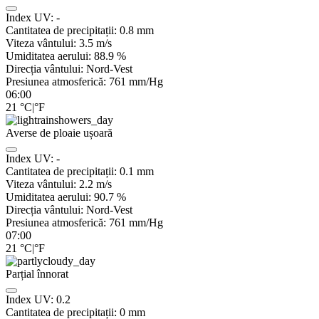
Index UV:
-
Cantitatea de precipitații:
0.8 mm
Viteza vântului:
3.5
m/s
Umiditatea aerului:
88.9
%
Direcția vântului:
Nord-Vest
Presiunea atmosferică:
761
mm/Hg
06:00
21
°C
|
°F
Averse de ploaie ușoară
Index UV:
-
Cantitatea de precipitații:
0.1 mm
Viteza vântului:
2.2
m/s
Umiditatea aerului:
90.7
%
Direcția vântului:
Nord-Vest
Presiunea atmosferică:
761
mm/Hg
07:00
21
°C
|
°F
Parțial înnorat
Index UV:
0.2
Cantitatea de precipitații:
0
mm