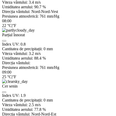
Viteza vântului:
3.4
m/s
Umiditatea aerului:
90.7
%
Direcția vântului:
Nord-Nord-Vest
Presiunea atmosferică:
761
mm/Hg
08:00
22
°C
|
°F
Parțial înnorat
Index UV:
0.8
Cantitatea de precipitații:
0
mm
Viteza vântului:
3.2
m/s
Umiditatea aerului:
88.4
%
Direcția vântului:
Presiunea atmosferică:
761
mm/Hg
09:00
25
°C
|
°F
Cer senin
Index UV:
1.9
Cantitatea de precipitații:
0
mm
Viteza vântului:
2.5
m/s
Umiditatea aerului:
77.8
%
Direcția vântului:
Nord-Nord-Est