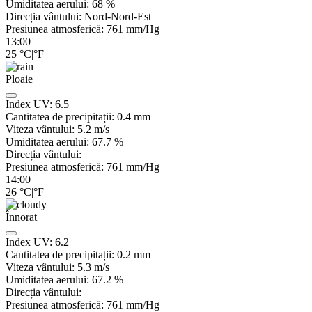
Umiditatea aerului:
68
%
Direcția vântului:
Nord-Nord-Est
Presiunea atmosferică:
761
mm/Hg
13:00
25
°C
|
°F
Ploaie
Index UV:
6.5
Cantitatea de precipitații:
0.4 mm
Viteza vântului:
5.2
m/s
Umiditatea aerului:
67.7
%
Direcția vântului:
Presiunea atmosferică:
761
mm/Hg
14:00
26
°C
|
°F
Înnorat
Index UV:
6.2
Cantitatea de precipitații:
0.2
mm
Viteza vântului:
5.3
m/s
Umiditatea aerului:
67.2
%
Direcția vântului:
Presiunea atmosferică:
761
mm/Hg