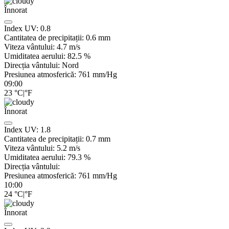
Înnorat
Index UV:
0.8
Cantitatea de precipitații:
0.6
mm
Viteza vântului:
4.7
m/s
Umiditatea aerului:
82.5
%
Direcția vântului:
Nord
Presiunea atmosferică:
761
mm/Hg
09:00
23
°C
|
°F
Înnorat
Index UV:
1.8
Cantitatea de precipitații:
0.7
mm
Viteza vântului:
5.2
m/s
Umiditatea aerului:
79.3
%
Direcția vântului:
Presiunea atmosferică:
761
mm/Hg
10:00
24
°C
|
°F
Înnorat