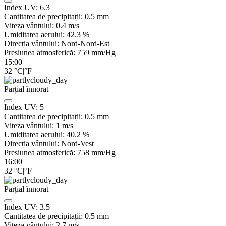
Index UV:
6.3
Cantitatea de precipitații:
0.5
mm
Viteza vântului:
0.4
m/s
Umiditatea aerului:
42.3
%
Direcția vântului:
Nord-Nord-Est
Presiunea atmosferică:
759
mm/Hg
15:00
32
°C
|
°F
Parțial înnorat
Index UV:
5
Cantitatea de precipitații:
0.5
mm
Viteza vântului:
1
m/s
Umiditatea aerului:
40.2
%
Direcția vântului:
Nord-Vest
Presiunea atmosferică:
758
mm/Hg
16:00
32
°C
|
°F
Parțial înnorat
Index UV:
3.5
Cantitatea de precipitații:
0.5
mm
Viteza vântului:
2.7
m/s