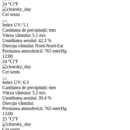
24
°C
|
°F
Cer senin
Index UV:
5.1
Cantitatea de precipitații:
mm
Viteza vântului:
5.1
m/s
Umiditatea aerului:
42.2
%
Direcția vântului:
Nord-Nord-Est
Presiunea atmosferică:
765
mm/Hg
12:00
24
°C
|
°F
Cer senin
Index UV:
6.3
Cantitatea de precipitații:
mm
Viteza vântului:
5.2
m/s
Umiditatea aerului:
39.4
%
Direcția vântului:
Presiunea atmosferică:
765
mm/Hg
13:00
25
°C
|
°F
Cer senin