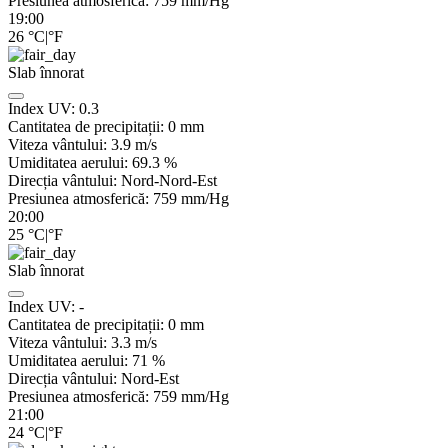
Presiunea atmosferică:
759
mm/Hg
19:00
26
°C
|
°F
Slab înnorat
Index UV:
0.3
Cantitatea de precipitații:
0
mm
Viteza vântului:
3.9
m/s
Umiditatea aerului:
69.3
%
Direcția vântului:
Nord-Nord-Est
Presiunea atmosferică:
759
mm/Hg
20:00
25
°C
|
°F
Slab înnorat
Index UV:
-
Cantitatea de precipitații:
0
mm
Viteza vântului:
3.3
m/s
Umiditatea aerului:
71
%
Direcția vântului:
Nord-Est
Presiunea atmosferică:
759
mm/Hg
21:00
24
°C
|
°F