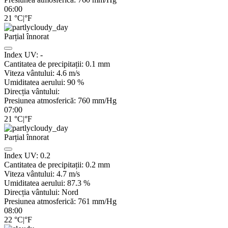
06:00
21
°C
|
°F
Parțial înnorat
Index UV:
-
Cantitatea de precipitații:
0.1
mm
Viteza vântului:
4.6
m/s
Umiditatea aerului:
90
%
Direcția vântului:
Presiunea atmosferică:
760
mm/Hg
07:00
21
°C
|
°F
Parțial înnorat
Index UV:
0.2
Cantitatea de precipitații:
0.2
mm
Viteza vântului:
4.7
m/s
Umiditatea aerului:
87.3
%
Direcția vântului:
Nord
Presiunea atmosferică:
761
mm/Hg
08:00
22
°C
|
°F