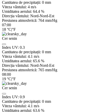
Cantitatea de precipitații:
0
mm
Viteza vântului:
4
m/s
Umiditatea aerului:
64.4
%
Direcția vântului:
Nord-Nord-Est
Presiunea atmosferică:
764
mm/Hg
07:00
18
°C
|
°F
Cer senin
Index UV:
0.3
Cantitatea de precipitații:
0
mm
Viteza vântului:
4.1
m/s
Umiditatea aerului:
65.6
%
Direcția vântului:
Nord-Nord-Est
Presiunea atmosferică:
765
mm/Hg
08:00
19
°C
|
°F
Cer senin
Index UV:
0.9
Cantitatea de precipitații:
0
mm
Viteza vântului:
4.1
m/s
Umiditatea aerului:
63.6
%