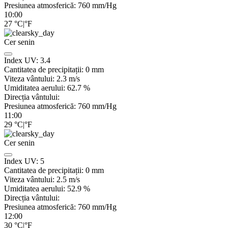
Presiunea atmosferică:
760
mm/Hg
10:00
27
°C
|
°F
Cer senin
Index UV:
3.4
Cantitatea de precipitații:
0
mm
Viteza vântului:
2.3
m/s
Umiditatea aerului:
62.7
%
Direcția vântului:
Presiunea atmosferică:
760
mm/Hg
11:00
29
°C
|
°F
Cer senin
Index UV:
5
Cantitatea de precipitații:
0
mm
Viteza vântului:
2.5
m/s
Umiditatea aerului:
52.9
%
Direcția vântului:
Presiunea atmosferică:
760
mm/Hg
12:00
30
°C
|
°F