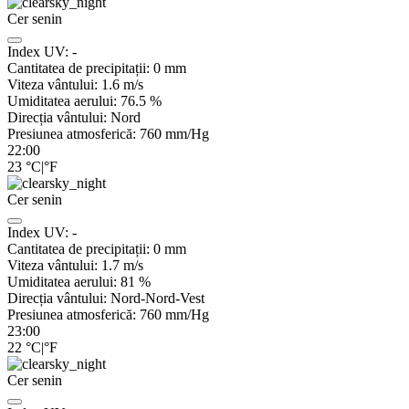
Cer senin
Index UV:
-
Cantitatea de precipitații:
0
mm
Viteza vântului:
1.6
m/s
Umiditatea aerului:
76.5
%
Direcția vântului:
Nord
Presiunea atmosferică:
760
mm/Hg
22:00
23
°C
|
°F
Cer senin
Index UV:
-
Cantitatea de precipitații:
0
mm
Viteza vântului:
1.7
m/s
Umiditatea aerului:
81
%
Direcția vântului:
Nord-Nord-Vest
Presiunea atmosferică:
760
mm/Hg
23:00
22
°C
|
°F
Cer senin