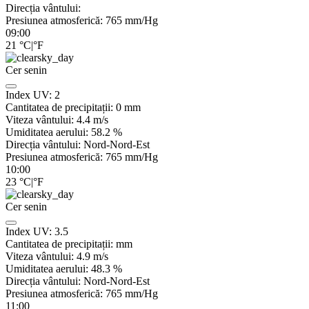
Direcția vântului:
Presiunea atmosferică:
765
mm/Hg
09:00
21
°C
|
°F
Cer senin
Index UV:
2
Cantitatea de precipitații:
0
mm
Viteza vântului:
4.4
m/s
Umiditatea aerului:
58.2
%
Direcția vântului:
Nord-Nord-Est
Presiunea atmosferică:
765
mm/Hg
10:00
23
°C
|
°F
Cer senin
Index UV:
3.5
Cantitatea de precipitații:
mm
Viteza vântului:
4.9
m/s
Umiditatea aerului:
48.3
%
Direcția vântului:
Nord-Nord-Est
Presiunea atmosferică:
765
mm/Hg
11:00