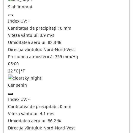
Slab înnorat
Index UV:
-
Cantitatea de precipitații:
0
mm
Viteza vântului:
3.9
m/s
Umiditatea aerului:
82.3
%
Direcția vântului:
Nord-Nord-Vest
Presiunea atmosferică:
759
mm/Hg
05:00
22
°C
|
°F
Cer senin
Index UV:
-
Cantitatea de precipitații:
0
mm
Viteza vântului:
4.1
m/s
Umiditatea aerului:
86.2
%
Direcția vântului:
Nord-Nord-Vest