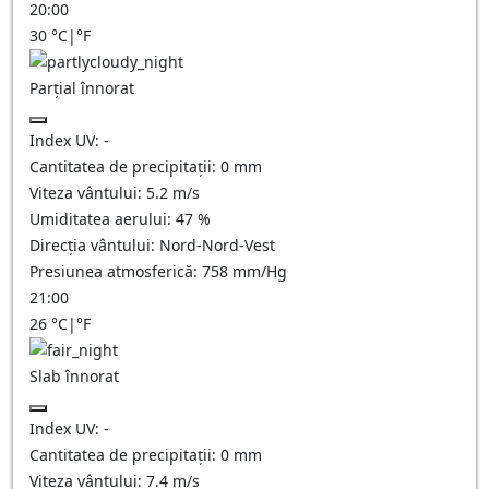
20:00
30
°C
|
°F
Parțial înnorat
Index UV:
-
Cantitatea de precipitații:
0
mm
Viteza vântului:
5.2
m/s
Umiditatea aerului:
47
%
Direcția vântului:
Nord-Nord-Vest
Presiunea atmosferică:
758
mm/Hg
21:00
26
°C
|
°F
Slab înnorat
Index UV:
-
Cantitatea de precipitații:
0
mm
Viteza vântului:
7.4
m/s