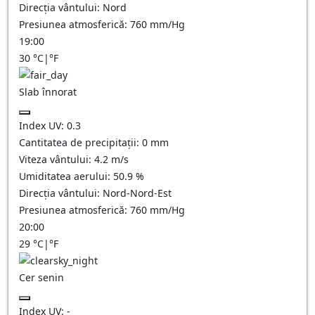
Direcția vântului:
Nord
Presiunea atmosferică:
760
mm/Hg
19:00
30
°C
|
°F
Slab înnorat
Index UV:
0.3
Cantitatea de precipitații:
0
mm
Viteza vântului:
4.2
m/s
Umiditatea aerului:
50.9
%
Direcția vântului:
Nord-Nord-Est
Presiunea atmosferică:
760
mm/Hg
20:00
29
°C
|
°F
Cer senin
Index UV:
-