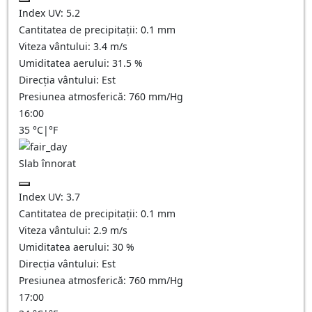
Index UV:
5.2
Cantitatea de precipitații:
0.1
mm
Viteza vântului:
3.4
m/s
Umiditatea aerului:
31.5
%
Direcția vântului:
Est
Presiunea atmosferică:
760
mm/Hg
16:00
35
°C
|
°F
Slab înnorat
Index UV:
3.7
Cantitatea de precipitații:
0.1
mm
Viteza vântului:
2.9
m/s
Umiditatea aerului:
30
%
Direcția vântului:
Est
Presiunea atmosferică:
760
mm/Hg
17:00