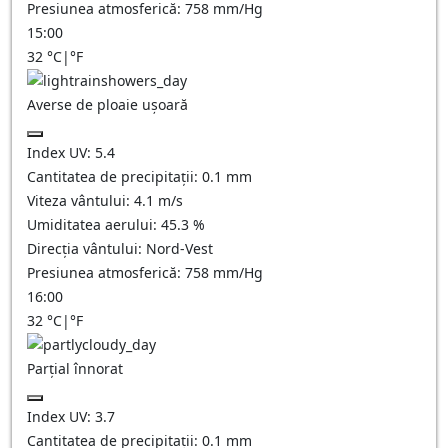
Presiunea atmosferică:
758
mm/Hg
15:00
32
°C
|
°F
Averse de ploaie ușoară
Index UV:
5.4
Cantitatea de precipitații:
0.1 mm
Viteza vântului:
4.1
m/s
Umiditatea aerului:
45.3
%
Direcția vântului:
Nord-Vest
Presiunea atmosferică:
758
mm/Hg
16:00
32
°C
|
°F
Parțial înnorat
Index UV:
3.7
Cantitatea de precipitații:
0.1
mm