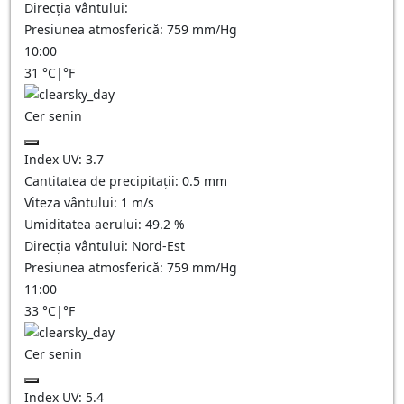
Direcția vântului:
Presiunea atmosferică:
759
mm/Hg
10:00
31
°C
|
°F
Cer senin
Index UV:
3.7
Cantitatea de precipitații:
0.5
mm
Viteza vântului:
1
m/s
Umiditatea aerului:
49.2
%
Direcția vântului:
Nord-Est
Presiunea atmosferică:
759
mm/Hg
11:00
33
°C
|
°F
Cer senin
Index UV:
5.4