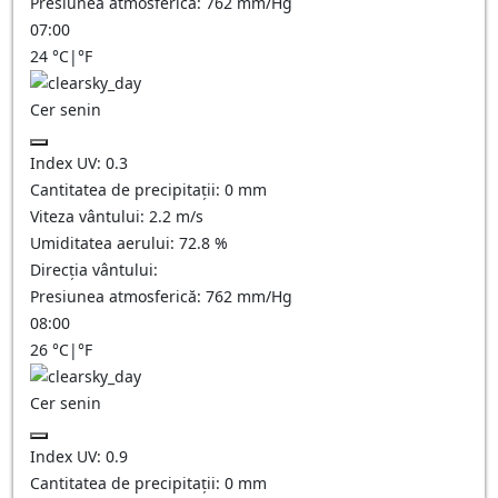
Presiunea atmosferică:
762
mm/Hg
07:00
24
°C
|
°F
Cer senin
Index UV:
0.3
Cantitatea de precipitații:
0
mm
Viteza vântului:
2.2
m/s
Umiditatea aerului:
72.8
%
Direcția vântului:
Presiunea atmosferică:
762
mm/Hg
08:00
26
°C
|
°F
Cer senin
Index UV:
0.9
Cantitatea de precipitații:
0
mm