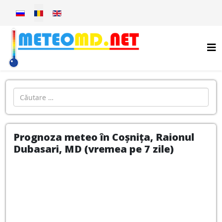
Selectați limba dvs
Introdu localitatea:
Prognoza meteo în Coșnița, Raionul
Dubasari, MD (vremea pe 7 zile)