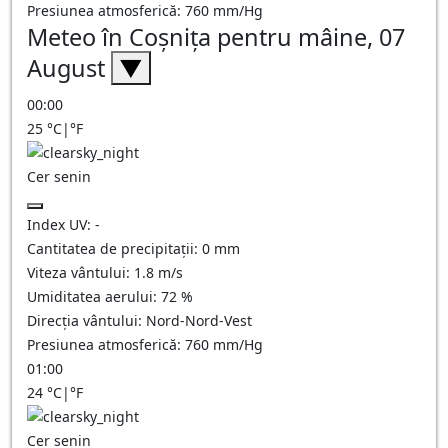
Presiunea atmosferică:
760
mm/Hg
Meteo în Coşniţa pentru mâine, 07
August
▼
00:00
25
°C
|
°F
Cer senin
Index UV:
-
Cantitatea de precipitații:
0
mm
Viteza vântului:
1.8
m/s
Umiditatea aerului:
72
%
Direcția vântului:
Nord-Nord-Vest
Presiunea atmosferică:
760
mm/Hg
01:00
24
°C
|
°F
Cer senin