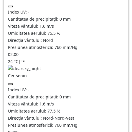
Index UV:
-
Cantitatea de precipitații:
0
mm
Viteza vântului:
1.6
m/s
Umiditatea aerului:
75.5
%
Direcția vântului:
Nord
Presiunea atmosferică:
760
mm/Hg
02:00
24
°C
|
°F
Cer senin
Index UV:
-
Cantitatea de precipitații:
0
mm
Viteza vântului:
1.6
m/s
Umiditatea aerului:
77.5
%
Direcția vântului:
Nord-Nord-Vest
Presiunea atmosferică:
760
mm/Hg