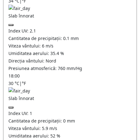
34
°C
|
°F
Slab înnorat
Index UV:
2.1
Cantitatea de precipitații:
0.1
mm
Viteza vântului:
6
m/s
Umiditatea aerului:
35.4
%
Direcția vântului:
Nord
Presiunea atmosferică:
760
mm/Hg
18:00
30
°C
|
°F
Slab înnorat
Index UV:
1
Cantitatea de precipitații:
0
mm
Viteza vântului:
5.9
m/s
Umiditatea aerului:
52
%