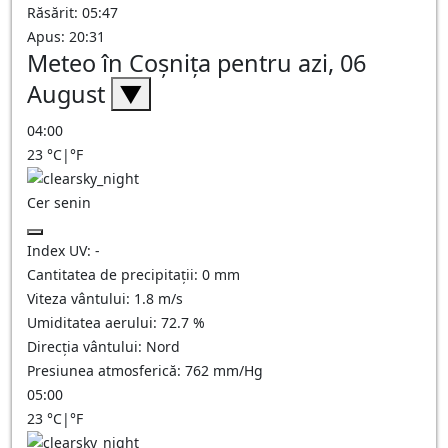
Răsărit: 05:47
Apus: 20:31
Meteo în Coşniţa pentru azi, 06
August
▼
04:00
23
°C
|
°F
Cer senin
Index UV:
-
Cantitatea de precipitații:
0
mm
Viteza vântului:
1.8
m/s
Umiditatea aerului:
72.7
%
Direcția vântului:
Nord
Presiunea atmosferică:
762
mm/Hg
05:00
23
°C
|
°F