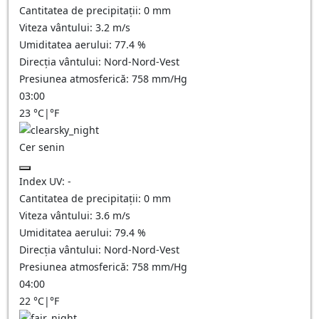
Cantitatea de precipitații:
0
mm
Viteza vântului:
3.2
m/s
Umiditatea aerului:
77.4
%
Direcția vântului:
Nord-Nord-Vest
Presiunea atmosferică:
758
mm/Hg
03:00
23
°C
|
°F
Cer senin
Index UV:
-
Cantitatea de precipitații:
0
mm
Viteza vântului:
3.6
m/s
Umiditatea aerului:
79.4
%
Direcția vântului:
Nord-Nord-Vest
Presiunea atmosferică:
758
mm/Hg
04:00
22
°C
|
°F