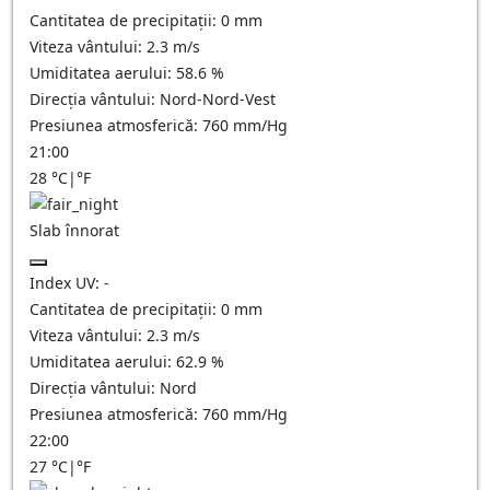
Cantitatea de precipitații:
0
mm
Viteza vântului:
2.3
m/s
Umiditatea aerului:
58.6
%
Direcția vântului:
Nord-Nord-Vest
Presiunea atmosferică:
760
mm/Hg
21:00
28
°C
|
°F
Slab înnorat
Index UV:
-
Cantitatea de precipitații:
0
mm
Viteza vântului:
2.3
m/s
Umiditatea aerului:
62.9
%
Direcția vântului:
Nord
Presiunea atmosferică:
760
mm/Hg
22:00
27
°C
|
°F