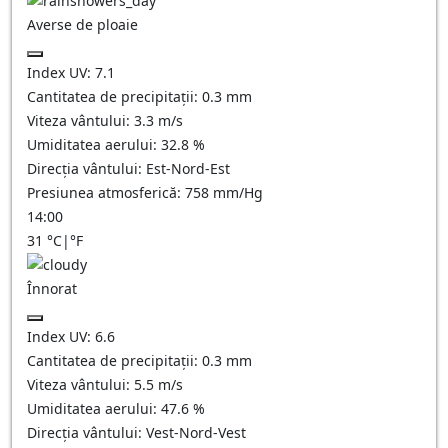
Averse de ploaie
Index UV:
7.1
Cantitatea de precipitații:
0.3 mm
Viteza vântului:
3.3
m/s
Umiditatea aerului:
32.8
%
Direcția vântului:
Est-Nord-Est
Presiunea atmosferică:
758
mm/Hg
14:00
31
°C
|
°F
Înnorat
Index UV:
6.6
Cantitatea de precipitații:
0.3
mm
Viteza vântului:
5.5
m/s
Umiditatea aerului:
47.6
%
Direcția vântului:
Vest-Nord-Vest