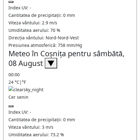
Index UV:
-
Cantitatea de precipitații:
0
mm
Viteza vântului:
2.9
m/s
Umiditatea aerului:
70
%
Direcția vântului:
Nord-Nord-Vest
Presiunea atmosferică:
758
mm/Hg
Meteo în Coşniţa pentru sâmbătă,
08 August
▼
00:00
24
°C
|
°F
Cer senin
Index UV:
-
Cantitatea de precipitații:
0
mm
Viteza vântului:
3
m/s
Umiditatea aerului:
73.2
%