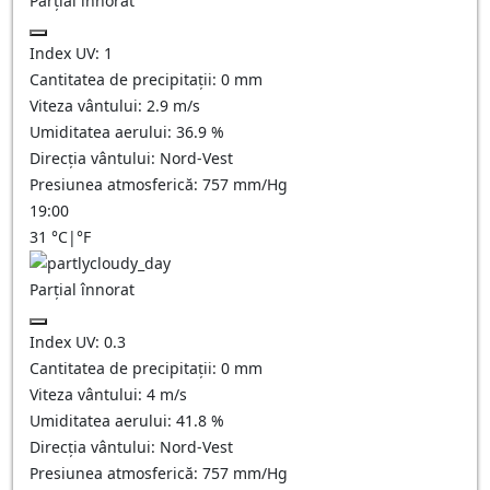
Parțial înnorat
Index UV:
1
Cantitatea de precipitații:
0
mm
Viteza vântului:
2.9
m/s
Umiditatea aerului:
36.9
%
Direcția vântului:
Nord-Vest
Presiunea atmosferică:
757
mm/Hg
19:00
31
°C
|
°F
Parțial înnorat
Index UV:
0.3
Cantitatea de precipitații:
0
mm
Viteza vântului:
4
m/s
Umiditatea aerului:
41.8
%
Direcția vântului:
Nord-Vest
Presiunea atmosferică:
757
mm/Hg