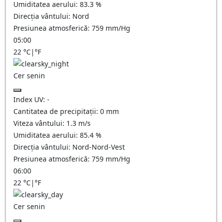
Umiditatea aerului:
83.3
%
Direcția vântului:
Nord
Presiunea atmosferică:
759
mm/Hg
05:00
22
°C
|
°F
Cer senin
Index UV:
-
Cantitatea de precipitații:
0
mm
Viteza vântului:
1.3
m/s
Umiditatea aerului:
85.4
%
Direcția vântului:
Nord-Nord-Vest
Presiunea atmosferică:
759
mm/Hg
06:00
22
°C
|
°F
Cer senin