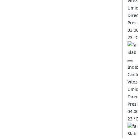
Vitez
Umid
Direc
Pres
03:0
23
°
Slab
Inde
Canti
Vitez
Umid
Direc
Pres
04:0
23
°
Slab