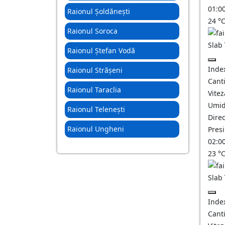
01:0
Raionul Șoldănești
24
°
Raionul Soroca
Slab
Raionul Ștefan Vodă
Inde
Raionul Strășeni
Canti
Raionul Taraclia
Vitez
Umid
Raionul Telenești
Direc
Raionul Ungheni
Pres
02:0
23
°
Slab
Inde
Canti