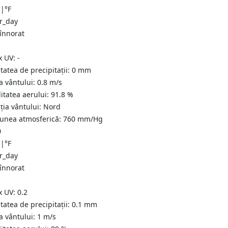
C
|
°F
 înnorat
x UV:
-
tatea de precipitații:
0
mm
a vântului:
0.8
m/s
itatea aerului:
91.8
%
ția vântului:
Nord
iunea atmosferică:
760
mm/Hg
0
C
|
°F
 înnorat
x UV:
0.2
tatea de precipitații:
0.1
mm
a vântului:
1
m/s