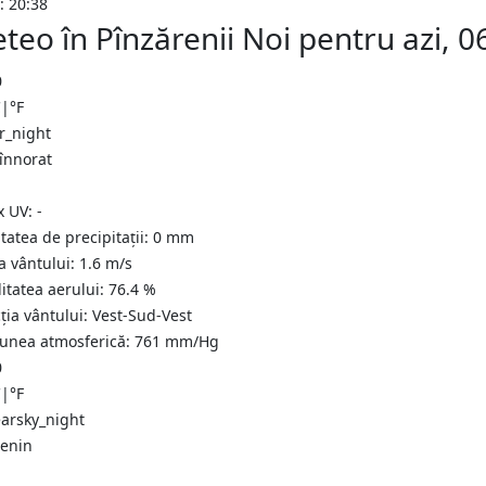
: 20:38
teo în Pînzărenii Noi pentru azi, 
0
C
|
°F
 înnorat
x UV:
-
tatea de precipitații:
0
mm
a vântului:
1.6
m/s
itatea aerului:
76.4
%
ția vântului:
Vest-Sud-Vest
iunea atmosferică:
761
mm/Hg
0
C
|
°F
senin