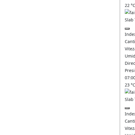
22
°
Slab
Inde
Canti
Vitez
Umid
Direc
Pres
07:0
23
°
Slab
Inde
Canti
Vitez