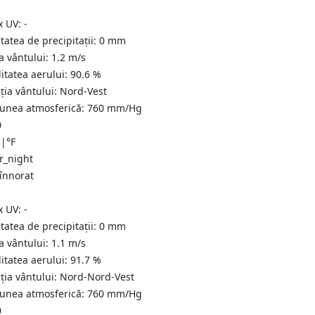
x UV:
-
tatea de precipitații:
0
mm
a vântului:
1.2
m/s
itatea aerului:
90.6
%
ția vântului:
Nord-Vest
iunea atmosferică:
760
mm/Hg
0
C
|
°F
 înnorat
x UV:
-
tatea de precipitații:
0
mm
a vântului:
1.1
m/s
itatea aerului:
91.7
%
ția vântului:
Nord-Nord-Vest
iunea atmosferică:
760
mm/Hg
0