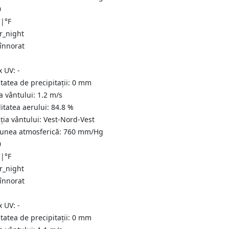
0
C
|
°F
 înnorat
x UV:
-
tatea de precipitații:
0
mm
a vântului:
1.2
m/s
itatea aerului:
84.8
%
ția vântului:
Vest-Nord-Vest
iunea atmosferică:
760
mm/Hg
0
C
|
°F
 înnorat
x UV:
-
tatea de precipitații:
0
mm