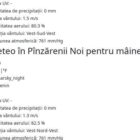
x UV:
-
tatea de precipitații:
0
mm
a vântului:
1.5
m/s
itatea aerului:
80.3
%
ția vântului:
Vest-Sud-Vest
iunea atmosferică:
761
mm/Hg
teo în Pînzărenii Noi pentru mâin
0
C
|
°F
senin
x UV:
-
tatea de precipitații:
0
mm
a vântului:
1.3
m/s
itatea aerului:
82.5
%
ția vântului:
Vest-Nord-Vest
iunea atmosferică:
761
mm/Hg