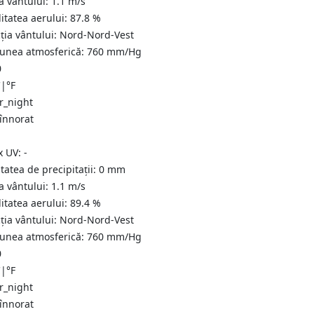
a vântului:
1.1
m/s
itatea aerului:
87.8
%
ția vântului:
Nord-Nord-Vest
iunea atmosferică:
760
mm/Hg
0
C
|
°F
 înnorat
x UV:
-
tatea de precipitații:
0
mm
a vântului:
1.1
m/s
itatea aerului:
89.4
%
ția vântului:
Nord-Nord-Vest
iunea atmosferică:
760
mm/Hg
0
C
|
°F
 înnorat