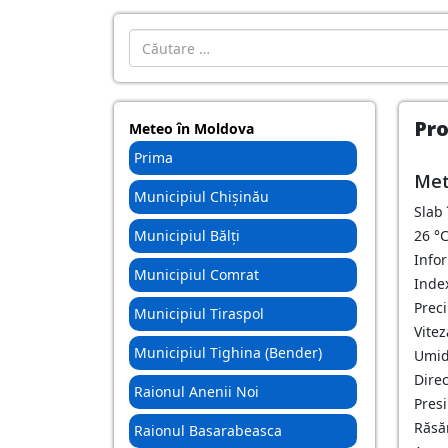
Introdu localitatea:
Pro
Meteo în Moldova
Prima
Met
Municipiul Chișinău
Slab
Municipiul Bălți
26
°
Info
Municipiul Comrat
Inde
Preci
Municipiul Tiraspol
Vitez
Municipiul Tighina (Bender)
Umid
Direc
Raionul Anenii Noi
Pres
Răsăr
Raionul Basarabeasca