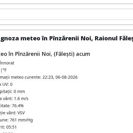
gnoza meteo în Pînzărenii Noi, Raionul Făleș
eo în Pînzărenii Noi, (Fălești) acum
 înnorat
C
|
°F
rmații meteo curente: 22:23, 06-08-2026
x UV: 0
pitații: 0 mm
a vânt: 1.6 m/s
itate: 76.4%
ție vânt: VSV
iune: 761 mm/Hg
it: 05:51