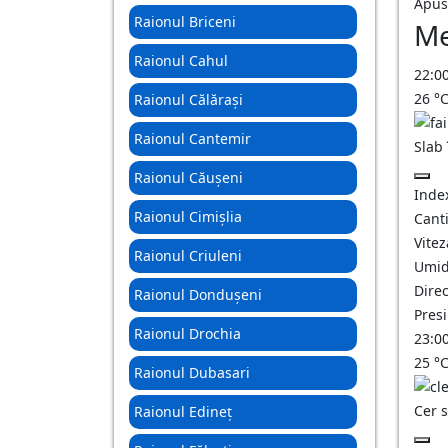
Apus
Raionul Briceni
Me
Raionul Cahul
22:0
26
°
Raionul Călărași
Raionul Cantemir
Slab
Raionul Căușeni
Inde
Raionul Cimișlia
Canti
Vitez
Raionul Criuleni
Umid
Direc
Raionul Dondușeni
Pres
Raionul Drochia
23:0
25
°
Raionul Dubasari
Cer 
Raionul Edineț