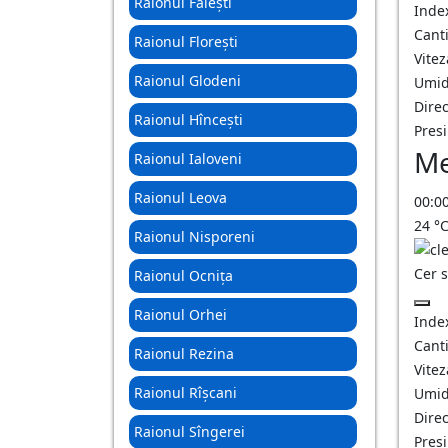
Raionul Fălești
Inde
Canti
Raionul Florești
Vitez
Raionul Glodeni
Umid
Direc
Raionul Hîncești
Pres
Me
Raionul Ialoveni
Raionul Leova
00:0
24
°
Raionul Nisporeni
Cer 
Raionul Ocnița
Raionul Orhei
Inde
Canti
Raionul Rezina
Vitez
Raionul Rîșcani
Umid
Direc
Raionul Sîngerei
Pres