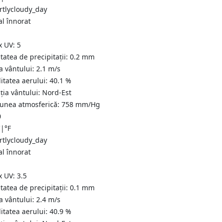
al înnorat
x UV:
5
tatea de precipitații:
0.2
mm
a vântului:
2.1
m/s
itatea aerului:
40.1
%
ția vântului:
Nord-Est
iunea atmosferică:
758
mm/Hg
0
C
|
°F
al înnorat
x UV:
3.5
tatea de precipitații:
0.1
mm
a vântului:
2.4
m/s
itatea aerului:
40.9
%