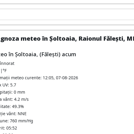
gnoza meteo în Șoltoaia, Raionul Fălești, M
eo în Şoltоaia, (Fălești) acum
 înnorat
C
|
°F
rmații meteo curente: 12:05, 07-08-2026
 UV: 5.7
pitații: 0 mm
a vânt: 4.2 m/s
itate: 49.3%
cție vânt: NNE
iune: 760 mm/Hg
it: 05:52