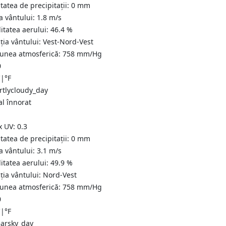
tatea de precipitații:
0
mm
a vântului:
1.8
m/s
itatea aerului:
46.4
%
ția vântului:
Vest-Nord-Vest
iunea atmosferică:
758
mm/Hg
0
C
|
°F
al înnorat
x UV:
0.3
tatea de precipitații:
0
mm
a vântului:
3.1
m/s
itatea aerului:
49.9
%
ția vântului:
Nord-Vest
iunea atmosferică:
758
mm/Hg
0
C
|
°F