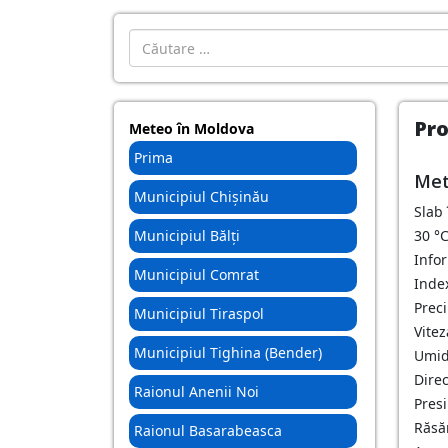
Introdu localitatea:
Pro
Meteo în Moldova
Prima
Met
Municipiul Chișinău
Slab
Municipiul Bălți
30
°
Info
Municipiul Comrat
Index
Preci
Municipiul Tiraspol
Vitez
Municipiul Tighina (Bender)
Umid
Dire
Raionul Anenii Noi
Pres
Răsăr
Raionul Basarabeasca