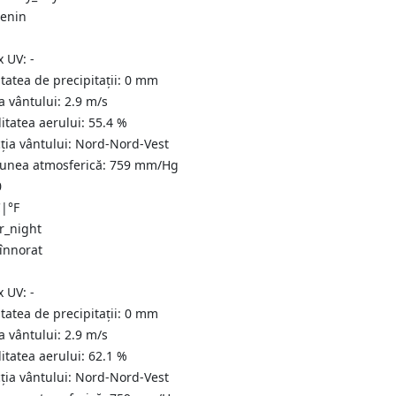
senin
x UV:
-
tatea de precipitații:
0
mm
a vântului:
2.9
m/s
itatea aerului:
55.4
%
ția vântului:
Nord-Nord-Vest
iunea atmosferică:
759
mm/Hg
0
C
|
°F
 înnorat
x UV:
-
tatea de precipitații:
0
mm
a vântului:
2.9
m/s
itatea aerului:
62.1
%
ția vântului:
Nord-Nord-Vest