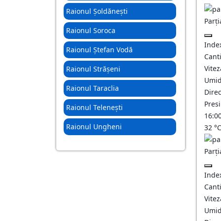
Raionul Șoldănești
Parți
Raionul Soroca
Inde
Raionul Ștefan Vodă
Canti
Vitez
Raionul Strășeni
Umid
Raionul Taraclia
Direc
Pres
Raionul Telenești
16:0
Raionul Ungheni
32
°
Parți
Inde
Canti
Vitez
Umid