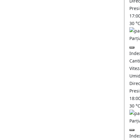
Direc
Pres
17:0
30
°
Parți
Inde
Canti
Vitez
Umid
Direc
Pres
18:0
30
°
Parți
Inde