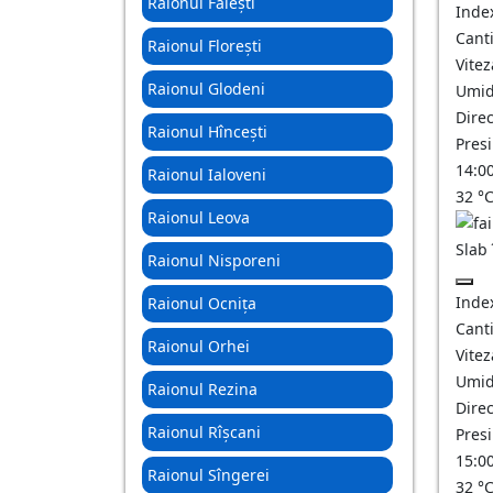
Raionul Fălești
Inde
Canti
Raionul Florești
Vitez
Raionul Glodeni
Umid
Direc
Raionul Hîncești
Pres
14:0
Raionul Ialoveni
32
°
Raionul Leova
Slab
Raionul Nisporeni
Inde
Raionul Ocnița
Canti
Raionul Orhei
Vitez
Umid
Raionul Rezina
Direc
Raionul Rîșcani
Pres
15:0
Raionul Sîngerei
32
°