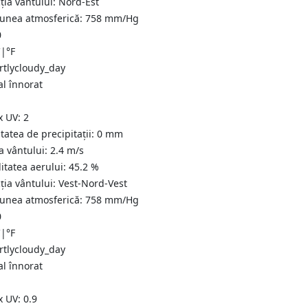
ția vântului:
Nord-Est
iunea atmosferică:
758
mm/Hg
0
C
|
°F
al înnorat
x UV:
2
tatea de precipitații:
0
mm
a vântului:
2.4
m/s
itatea aerului:
45.2
%
ția vântului:
Vest-Nord-Vest
iunea atmosferică:
758
mm/Hg
0
C
|
°F
al înnorat
x UV:
0.9