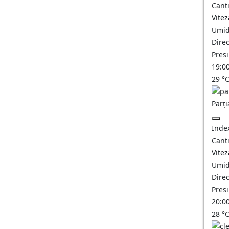
Canti
Vitez
Umid
Direc
Pres
19:0
29
°
Parți
Inde
Canti
Vitez
Umid
Direc
Pres
20:0
28
°