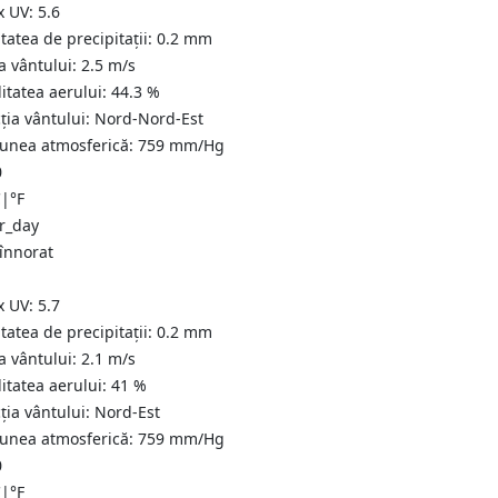
x UV:
5.6
tatea de precipitații:
0.2
mm
a vântului:
2.5
m/s
itatea aerului:
44.3
%
ția vântului:
Nord-Nord-Est
iunea atmosferică:
759
mm/Hg
0
C
|
°F
 înnorat
x UV:
5.7
tatea de precipitații:
0.2
mm
a vântului:
2.1
m/s
itatea aerului:
41
%
ția vântului:
Nord-Est
iunea atmosferică:
759
mm/Hg
0
C
|
°F