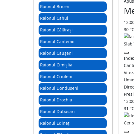
Apus
Raionul Briceni
Me
Raionul Cahul
12:0
30
°
Raionul Călărași
Raionul Cantemir
Slab
Raionul Căușeni
Inde
Raionul Cimișlia
Canti
Vitez
Raionul Criuleni
Umid
Direc
Raionul Dondușeni
Pres
Raionul Drochia
13:0
31
°
Raionul Dubasari
Cer 
Raionul Edineț