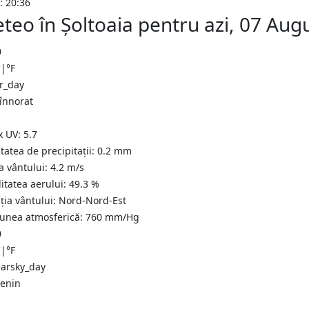
: 20:36
teo în Şoltоaia pentru azi, 07 Aug
0
C
|
°F
 înnorat
x UV:
5.7
tatea de precipitații:
0.2
mm
a vântului:
4.2
m/s
itatea aerului:
49.3
%
ția vântului:
Nord-Nord-Est
iunea atmosferică:
760
mm/Hg
0
C
|
°F
senin