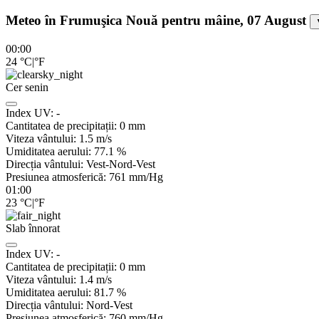
Meteo în Frumuşica Nouă pentru mâine, 07 August
00:00
24
°C
|
°F
Cer senin
Index UV:
-
Cantitatea de precipitații:
0
mm
Viteza vântului:
1.5
m/s
Umiditatea aerului:
77.1
%
Direcția vântului:
Vest-Nord-Vest
Presiunea atmosferică:
761
mm/Hg
01:00
23
°C
|
°F
Slab înnorat
Index UV:
-
Cantitatea de precipitații:
0
mm
Viteza vântului:
1.4
m/s
Umiditatea aerului:
81.7
%
Direcția vântului:
Nord-Vest
Presiunea atmosferică:
760
mm/Hg