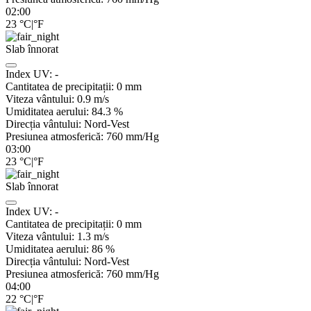
02:00
23
°C
|
°F
Slab înnorat
Index UV:
-
Cantitatea de precipitații:
0
mm
Viteza vântului:
0.9
m/s
Umiditatea aerului:
84.3
%
Direcția vântului:
Nord-Vest
Presiunea atmosferică:
760
mm/Hg
03:00
23
°C
|
°F
Slab înnorat
Index UV:
-
Cantitatea de precipitații:
0
mm
Viteza vântului:
1.3
m/s
Umiditatea aerului:
86
%
Direcția vântului:
Nord-Vest
Presiunea atmosferică:
760
mm/Hg
04:00
22
°C
|
°F