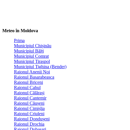
Meteo în Moldova
Prima
Municipiul Chișinău
Municipiul Bălți
Municipiul Comrat
Municipiul Tiraspol
Municipiul Tighina (Bender)
Raionul Anenii Noi
Raionul Basarabeasca
Raionul Briceni
Raionul Cahul
Raionul Călărași
Raionul Cantemir
Raionul Căușeni
Raionul Cimișlia
Raionul Criuleni
Raionul Dondușeni
Raionul Drochia
Raionul Dubasari