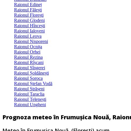
Raionul Edineț
Raionul Fălești
Raionul Florești
Raionul Glodeni
Raionul Hîncești
Raionul Ialoveni
Raionul Leova
Raionul Nisporeni
Raionul Ocnița
Raionul Orhei
Raionul Rezina
Raionul Rîșcani
Raionul Sîngerei
Raionul Șoldănești
Raionul Soroca
Raionul Ștefan Vodă
Raionul Strășeni
Raionul Taraclia
Raionul Telenești
Raionul Ungheni
Prognoza meteo în Frumușica Nouă, Raionul
Meteo în Frumuşica Nouă, (Florești) acum