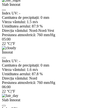
Slab înnorat
Index UV:
-
Cantitatea de precipitații:
0
mm
Viteza vântului:
1.5
m/s
Umiditatea aerului:
87.9
%
Direcția vântului:
Nord-Nord-Vest
Presiunea atmosferică:
760
mm/Hg
05:00
22
°C
|
°F
Înnorat
Index UV:
-
Cantitatea de precipitații:
0
mm
Viteza vântului:
1.6
m/s
Umiditatea aerului:
87.8
%
Direcția vântului:
Nord
Presiunea atmosferică:
760
mm/Hg
06:00
22
°C
|
°F
Slab înnorat