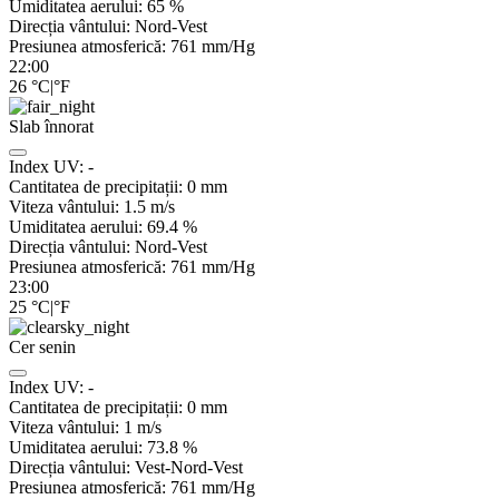
Umiditatea aerului:
65
%
Direcția vântului:
Nord-Vest
Presiunea atmosferică:
761
mm/Hg
22:00
26
°C
|
°F
Slab înnorat
Index UV:
-
Cantitatea de precipitații:
0
mm
Viteza vântului:
1.5
m/s
Umiditatea aerului:
69.4
%
Direcția vântului:
Nord-Vest
Presiunea atmosferică:
761
mm/Hg
23:00
25
°C
|
°F
Cer senin
Index UV:
-
Cantitatea de precipitații:
0
mm
Viteza vântului:
1
m/s
Umiditatea aerului:
73.8
%
Direcția vântului:
Vest-Nord-Vest
Presiunea atmosferică:
761
mm/Hg