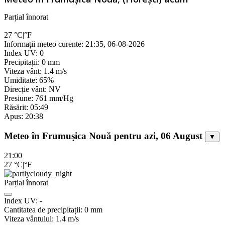
Parțial înnorat
27
°C
|
°F
Informații meteo curente: 21:35, 06-08-2026
Index UV: 0
Precipitații: 0 mm
Viteza vânt: 1.4 m/s
Umiditate: 65%
Direcție vânt: NV
Presiune: 761 mm/Hg
Răsărit: 05:49
Apus: 20:38
Meteo în Frumuşica Nouă pentru azi, 06 August
▼
21:00
27
°C
|
°F
Parțial înnorat
Index UV:
-
Cantitatea de precipitații:
0
mm
Viteza vântului:
1.4
m/s