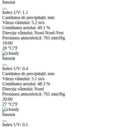
Înnorat
Index UV:
1.1
Cantitatea de precipitații:
mm
Viteza vântului:
5.2
m/s
Umiditatea aerului:
49.1
%
Direcția vântului:
Nord-Nord-Vest
Presiunea atmosferică:
761
mm/Hg
19:00
28
°C
|
°F
Înnorat
Index UV:
0.4
Cantitatea de precipitații:
mm
Viteza vântului:
5.1
m/s
Umiditatea aerului:
48.3
%
Direcția vântului:
Nord
Presiunea atmosferică:
761
mm/Hg
20:00
27
°C
|
°F
Înnorat
Index UV:
0.1