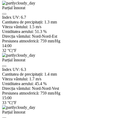
Parțial înnorat
Index UV:
6.7
Cantitatea de precipitații:
1.3
mm
Viteza vântului:
1.5
m/s
Umiditatea aerului:
51.3
%
Direcția vântului:
Nord-Nord-Est
Presiunea atmosferică:
759
mm/Hg
14:00
32
°C
|
°F
Parțial înnorat
Index UV:
6.3
Cantitatea de precipitații:
1.4
mm
Viteza vântului:
1.7
m/s
Umiditatea aerului:
45.4
%
Direcția vântului:
Nord-Nord-Vest
Presiunea atmosferică:
759
mm/Hg
15:00
33
°C
|
°F
Parțial înnorat