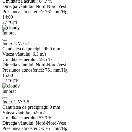
Umiditatea aerului:
64.7
%
Direcția vântului:
Nord-Nord-Vest
Presiunea atmosferică:
761
mm/Hg
14:00
27
°C
|
°F
Înnorat
Index UV:
6.7
Cantitatea de precipitații:
0
mm
Viteza vântului:
6.3
m/s
Umiditatea aerului:
59.5
%
Direcția vântului:
Nord-Nord-Vest
Presiunea atmosferică:
761
mm/Hg
15:00
27
°C
|
°F
Înnorat
Index UV:
5.5
Cantitatea de precipitații:
0
mm
Viteza vântului:
5.9
m/s
Umiditatea aerului:
55.9
%
Direcția vântului:
Nord-Nord-Vest
Presiunea atmosferică:
761
mm/Hg