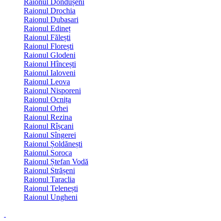
Raionul Dondușeni
Raionul Drochia
Raionul Dubasari
Raionul Edineț
Raionul Fălești
Raionul Florești
Raionul Glodeni
Raionul Hîncești
Raionul Ialoveni
Raionul Leova
Raionul Nisporeni
Raionul Ocnița
Raionul Orhei
Raionul Rezina
Raionul Rîșcani
Raionul Sîngerei
Raionul Șoldănești
Raionul Soroca
Raionul Ștefan Vodă
Raionul Strășeni
Raionul Taraclia
Raionul Telenești
Raionul Ungheni