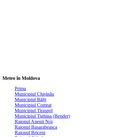
Meteo în Moldova
Prima
Municipiul Chișinău
Municipiul Bălți
Municipiul Comrat
Municipiul Tiraspol
Municipiul Tighina (Bender)
Raionul Anenii Noi
Raionul Basarabeasca
Raionul Briceni