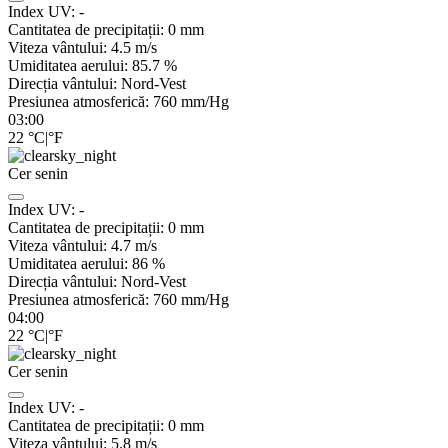
Index UV:
-
Cantitatea de precipitații:
0
mm
Viteza vântului:
4.5
m/s
Umiditatea aerului:
85.7
%
Direcția vântului:
Nord-Vest
Presiunea atmosferică:
760
mm/Hg
03:00
22
°C
|
°F
Cer senin
Index UV:
-
Cantitatea de precipitații:
0
mm
Viteza vântului:
4.7
m/s
Umiditatea aerului:
86
%
Direcția vântului:
Nord-Vest
Presiunea atmosferică:
760
mm/Hg
04:00
22
°C
|
°F
Cer senin
Index UV:
-
Cantitatea de precipitații:
0
mm
Viteza vântului:
5.8
m/s