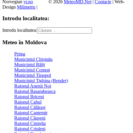
Norvegian
yr.no
© 2026
MeteoMD.Net
|
Contacte
| Web-
Design
Milimetru
|
Introdu localitatea:
Introdu localitatea:
Meteo în Moldova
Prima
Municipiul Chișinău
Municipiul Bălți
Municipiul Comrat
Municipiul Tiraspol
Municipiul Tighina (Bender)
Raionul Anenii Noi
Raionul Basarabeasca
Raionul Briceni
Raionul Cahul
Raionul Călărași
Raionul Cantemir
Raionul Căușeni
Raionul Cimișlia
Raionul Criuleni