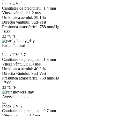
Index UV:
5.2
Cantitatea de precipitații:
1.4
mm
Viteza vântului:
1.2
m/s
Umiditatea aerului:
39.1
%
Direcția vântului:
Sud-Vest
Presiunea atmosferică:
758
mm/Hg
16:00
32
°C
|
°F
Parțial înnorat
Index UV:
3.7
Cantitatea de precipitații:
1.3
mm
Viteza vântului:
1.4
m/s
Umiditatea aerului:
40.2
%
Direcția vântului:
Sud-Vest
Presiunea atmosferică:
758
mm/Hg
17:00
33
°C
|
°F
Averse de ploaie
Index UV:
2
Cantitatea de precipitații:
0.7 mm
Viteza vântului:
3.7
m/s