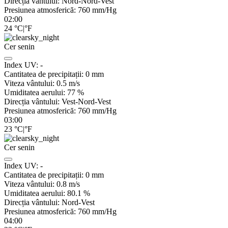
Direcția vântului:
Nord-Nord-Vest
Presiunea atmosferică:
760
mm/Hg
02:00
24
°C
|
°F
Cer senin
Index UV:
-
Cantitatea de precipitații:
0
mm
Viteza vântului:
0.5
m/s
Umiditatea aerului:
77
%
Direcția vântului:
Vest-Nord-Vest
Presiunea atmosferică:
760
mm/Hg
03:00
23
°C
|
°F
Cer senin
Index UV:
-
Cantitatea de precipitații:
0
mm
Viteza vântului:
0.8
m/s
Umiditatea aerului:
80.1
%
Direcția vântului:
Nord-Vest
Presiunea atmosferică:
760
mm/Hg
04:00