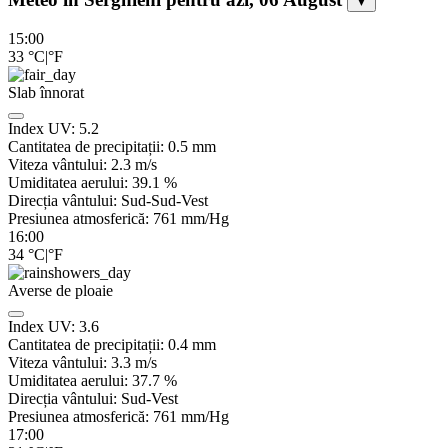
▼
15:00
33
°C
|
°F
Slab înnorat
Index UV:
5.2
Cantitatea de precipitații:
0.5
mm
Viteza vântului:
2.3
m/s
Umiditatea aerului:
39.1
%
Direcția vântului:
Sud-Sud-Vest
Presiunea atmosferică:
761
mm/Hg
16:00
34
°C
|
°F
Averse de ploaie
Index UV:
3.6
Cantitatea de precipitații:
0.4 mm
Viteza vântului:
3.3
m/s
Umiditatea aerului:
37.7
%
Direcția vântului:
Sud-Vest
Presiunea atmosferică:
761
mm/Hg
17:00