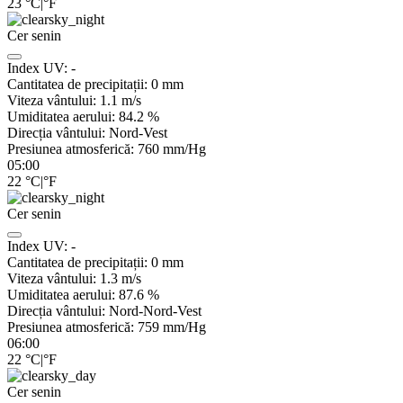
23
°C
|
°F
Cer senin
Index UV:
-
Cantitatea de precipitații:
0
mm
Viteza vântului:
1.1
m/s
Umiditatea aerului:
84.2
%
Direcția vântului:
Nord-Vest
Presiunea atmosferică:
760
mm/Hg
05:00
22
°C
|
°F
Cer senin
Index UV:
-
Cantitatea de precipitații:
0
mm
Viteza vântului:
1.3
m/s
Umiditatea aerului:
87.6
%
Direcția vântului:
Nord-Nord-Vest
Presiunea atmosferică:
759
mm/Hg
06:00
22
°C
|
°F
Cer senin