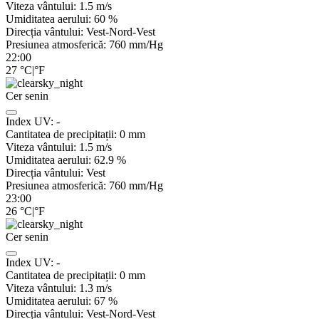
Viteza vântului:
1.5
m/s
Umiditatea aerului:
60
%
Direcția vântului:
Vest-Nord-Vest
Presiunea atmosferică:
760
mm/Hg
22:00
27
°C
|
°F
Cer senin
Index UV:
-
Cantitatea de precipitații:
0
mm
Viteza vântului:
1.5
m/s
Umiditatea aerului:
62.9
%
Direcția vântului:
Vest
Presiunea atmosferică:
760
mm/Hg
23:00
26
°C
|
°F
Cer senin
Index UV:
-
Cantitatea de precipitații:
0
mm
Viteza vântului:
1.3
m/s
Umiditatea aerului:
67
%
Direcția vântului:
Vest-Nord-Vest