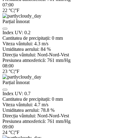
07:00
22
°C
|
°F
Parțial înnorat
Index UV:
0.2
Cantitatea de precipitații:
0
mm
Viteza vântului:
4.3
m/s
Umiditatea aerului:
84
%
Direcția vântului:
Nord-Nord-Vest
Presiunea atmosferică:
761
mm/Hg
08:00
23
°C
|
°F
Parțial înnorat
Index UV:
0.7
Cantitatea de precipitații:
0
mm
Viteza vântului:
4.7
m/s
Umiditatea aerului:
78.8
%
Direcția vântului:
Nord-Nord-Vest
Presiunea atmosferică:
761
mm/Hg
09:00
24
°C
|
°F