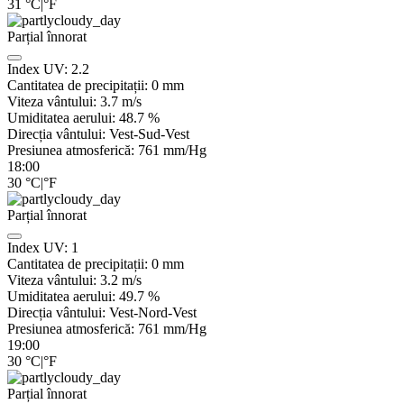
31
°C
|
°F
Parțial înnorat
Index UV:
2.2
Cantitatea de precipitații:
0
mm
Viteza vântului:
3.7
m/s
Umiditatea aerului:
48.7
%
Direcția vântului:
Vest-Sud-Vest
Presiunea atmosferică:
761
mm/Hg
18:00
30
°C
|
°F
Parțial înnorat
Index UV:
1
Cantitatea de precipitații:
0
mm
Viteza vântului:
3.2
m/s
Umiditatea aerului:
49.7
%
Direcția vântului:
Vest-Nord-Vest
Presiunea atmosferică:
761
mm/Hg
19:00
30
°C
|
°F
Parțial înnorat