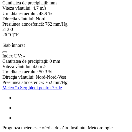
Cantitatea de precipitații:
mm
Viteza vântului:
4.7
m/s
Umiditatea aerului:
48.9
%
Direcția vântului:
Nord
Presiunea atmosferică:
762
mm/Hg
21:00
26
°C
|
°F
Slab înnorat
Index UV:
-
Cantitatea de precipitații:
0
mm
Viteza vântului:
4.6
m/s
Umiditatea aerului:
50.3
%
Direcția vântului:
Nord-Nord-Vest
Presiunea atmosferică:
762
mm/Hg
Meteo în Serghieni pentru 7 zile
Prognoza meteo este oferita de către Institutul Meteorologic