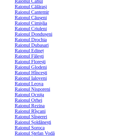
Raionul Cahul
Raionul Călărași
Raionul Cantemir
Raionul Căușeni
Raionul Cimișlia
Raionul Criuleni
Raionul Dondușeni
Raionul Drochia
Raionul Dubasari
Raionul Edineț
Raionul Fălești
Raionul Florești
Raionul Glodeni
Raionul Hîncești
Raionul Ialoveni
Raionul Leova
Raionul Nisporeni
Raionul Ocnița
Raionul Orhei
Raionul Rezina
Raionul Rîșcani
Raionul Sîngerei
Raionul Șoldănești
Raionul Soroca
Raionul Ștefan Vodă