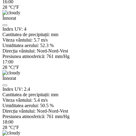
16:00
28
°C
|
°F
Înnorat
Index UV:
4
Cantitatea de precipitații:
mm
Viteza vântului:
5.7
m/s
Umiditatea aerului:
52.3
%
Direcția vântului:
Nord-Nord-Vest
Presiunea atmosferică:
761
mm/Hg
17:00
28
°C
|
°F
Înnorat
Index UV:
2.4
Cantitatea de precipitații:
mm
Viteza vântului:
5.4
m/s
Umiditatea aerului:
50.5
%
Direcția vântului:
Nord-Nord-Vest
Presiunea atmosferică:
761
mm/Hg
18:00
28
°C
|
°F