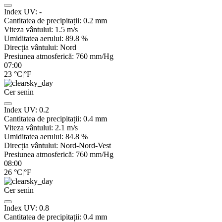
Index UV:
-
Cantitatea de precipitații:
0.2
mm
Viteza vântului:
1.5
m/s
Umiditatea aerului:
89.8
%
Direcția vântului:
Nord
Presiunea atmosferică:
760
mm/Hg
07:00
23
°C
|
°F
Cer senin
Index UV:
0.2
Cantitatea de precipitații:
0.4
mm
Viteza vântului:
2.1
m/s
Umiditatea aerului:
84.8
%
Direcția vântului:
Nord-Nord-Vest
Presiunea atmosferică:
760
mm/Hg
08:00
26
°C
|
°F
Cer senin
Index UV:
0.8
Cantitatea de precipitații:
0.4
mm