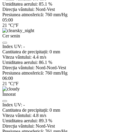
Umiditatea aerului:
85.1
%
Direcția vântului:
Nord-Vest
Presiunea atmosferică:
760
mm/Hg
05:00
21
°C
|
°F
Cer senin
Index UV:
-
Cantitatea de precipitații:
0
mm
Viteza vântului:
4.4
m/s
Umiditatea aerului:
86.1
%
Direcția vântului:
Nord-Nord-Vest
Presiunea atmosferică:
760
mm/Hg
06:00
21
°C
|
°F
Înnorat
Index UV:
-
Cantitatea de precipitații:
0
mm
Viteza vântului:
4.8
m/s
Umiditatea aerului:
89.3
%
Direcția vântului:
Nord-Vest
Presiunea atmosferică:
761
mm/Hg