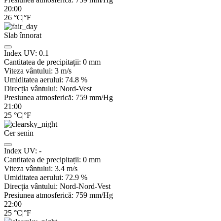
20:00
26
°C
|
°F
Slab înnorat
Index UV:
0.1
Cantitatea de precipitații:
0
mm
Viteza vântului:
3
m/s
Umiditatea aerului:
74.8
%
Direcția vântului:
Nord-Vest
Presiunea atmosferică:
759
mm/Hg
21:00
25
°C
|
°F
Cer senin
Index UV:
-
Cantitatea de precipitații:
0
mm
Viteza vântului:
3.4
m/s
Umiditatea aerului:
72.9
%
Direcția vântului:
Nord-Nord-Vest
Presiunea atmosferică:
759
mm/Hg
22:00
25
°C
|
°F