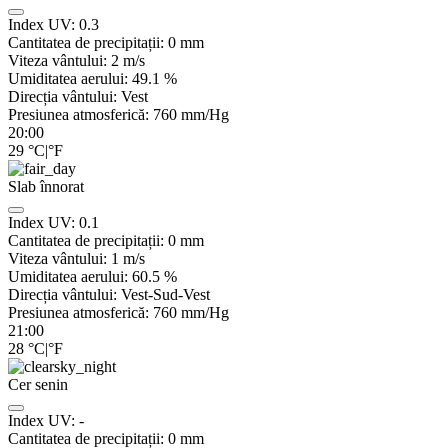
Index UV:
0.3
Cantitatea de precipitații:
0
mm
Viteza vântului:
2
m/s
Umiditatea aerului:
49.1
%
Direcția vântului:
Vest
Presiunea atmosferică:
760
mm/Hg
20:00
29
°C
|
°F
Slab înnorat
Index UV:
0.1
Cantitatea de precipitații:
0
mm
Viteza vântului:
1
m/s
Umiditatea aerului:
60.5
%
Direcția vântului:
Vest-Sud-Vest
Presiunea atmosferică:
760
mm/Hg
21:00
28
°C
|
°F
Cer senin
Index UV:
-
Cantitatea de precipitații:
0
mm