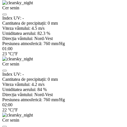
Cer senin
Index UV:
-
Cantitatea de precipitații:
0
mm
Viteza vântului:
4.5
m/s
Umiditatea aerului:
82.3
%
Direcția vântului:
Nord-Vest
Presiunea atmosferică:
760
mm/Hg
01:00
23
°C
|
°F
Cer senin
Index UV:
-
Cantitatea de precipitații:
0
mm
Viteza vântului:
4.2
m/s
Umiditatea aerului:
84
%
Direcția vântului:
Nord-Vest
Presiunea atmosferică:
760
mm/Hg
02:00
22
°C
|
°F
Cer senin