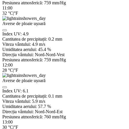
Presiunea atmosferică:
759
mm/Hg
11:00
32
°C
|
°F
Averse de ploaie ușoară
Index UV:
4.9
Cantitatea de precipitații:
0.2 mm
Viteza vântului:
4.9
m/s
Umiditatea aerului:
45.4
%
Direcția vântului:
Nord-Nord-Vest
Presiunea atmosferică:
759
mm/Hg
12:00
28
°C
|
°F
Averse de ploaie ușoară
Index UV:
6.1
Cantitatea de precipitații:
0.1 mm
Viteza vântului:
5.9
m/s
Umiditatea aerului:
57.7
%
Direcția vântului:
Nord-Nord-Est
Presiunea atmosferică:
760
mm/Hg
13:00
30
°C
|
°F