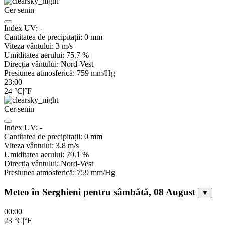
Cer senin
Index UV:
-
Cantitatea de precipitații:
0
mm
Viteza vântului:
3
m/s
Umiditatea aerului:
75.7
%
Direcția vântului:
Nord-Vest
Presiunea atmosferică:
759
mm/Hg
23:00
24
°C
|
°F
Cer senin
Index UV:
-
Cantitatea de precipitații:
0
mm
Viteza vântului:
3.8
m/s
Umiditatea aerului:
79.1
%
Direcția vântului:
Nord-Vest
Presiunea atmosferică:
759
mm/Hg
Meteo în Serghieni pentru sâmbătă, 08 August
▼
00:00
23
°C
|
°F