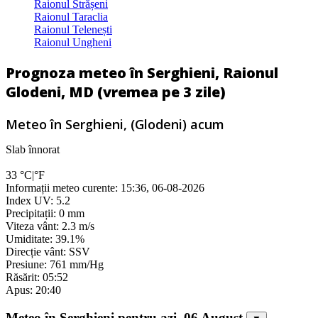
Raionul Strășeni
Raionul Taraclia
Raionul Telenești
Raionul Ungheni
Prognoza meteo în Serghieni, Raionul
Glodeni, MD (vremea pe 3 zile)
Meteo în Serghieni, (Glodeni) acum
Slab înnorat
33
°C
|
°F
Informații meteo curente: 15:36, 06-08-2026
Index UV: 5.2
Precipitații: 0 mm
Viteza vânt: 2.3 m/s
Umiditate: 39.1%
Direcție vânt: SSV
Presiune: 761 mm/Hg
Răsărit: 05:52
Apus: 20:40
Meteo în Serghieni pentru azi, 06 August