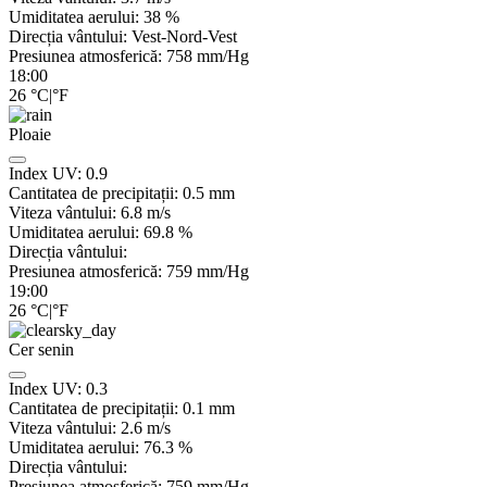
Umiditatea aerului:
38
%
Direcția vântului:
Vest-Nord-Vest
Presiunea atmosferică:
758
mm/Hg
18:00
26
°C
|
°F
Ploaie
Index UV:
0.9
Cantitatea de precipitații:
0.5 mm
Viteza vântului:
6.8
m/s
Umiditatea aerului:
69.8
%
Direcția vântului:
Presiunea atmosferică:
759
mm/Hg
19:00
26
°C
|
°F
Cer senin
Index UV:
0.3
Cantitatea de precipitații:
0.1
mm
Viteza vântului:
2.6
m/s
Umiditatea aerului:
76.3
%
Direcția vântului:
Presiunea atmosferică:
759
mm/Hg