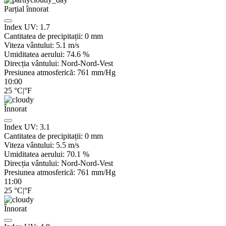
Parțial înnorat
Index UV:
1.7
Cantitatea de precipitații:
0
mm
Viteza vântului:
5.1
m/s
Umiditatea aerului:
74.6
%
Direcția vântului:
Nord-Nord-Vest
Presiunea atmosferică:
761
mm/Hg
10:00
25
°C
|
°F
Înnorat
Index UV:
3.1
Cantitatea de precipitații:
0
mm
Viteza vântului:
5.5
m/s
Umiditatea aerului:
70.1
%
Direcția vântului:
Nord-Nord-Vest
Presiunea atmosferică:
761
mm/Hg
11:00
25
°C
|
°F
Înnorat