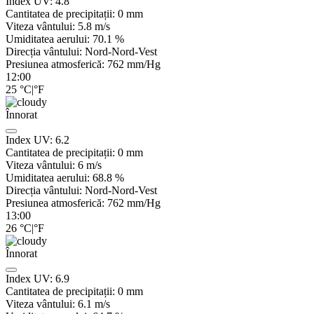
Index UV:
4.8
Cantitatea de precipitații:
0
mm
Viteza vântului:
5.8
m/s
Umiditatea aerului:
70.1
%
Direcția vântului:
Nord-Nord-Vest
Presiunea atmosferică:
762
mm/Hg
12:00
25
°C
|
°F
Înnorat
Index UV:
6.2
Cantitatea de precipitații:
0
mm
Viteza vântului:
6
m/s
Umiditatea aerului:
68.8
%
Direcția vântului:
Nord-Nord-Vest
Presiunea atmosferică:
762
mm/Hg
13:00
26
°C
|
°F
Înnorat
Index UV:
6.9
Cantitatea de precipitații:
0
mm
Viteza vântului:
6.1
m/s