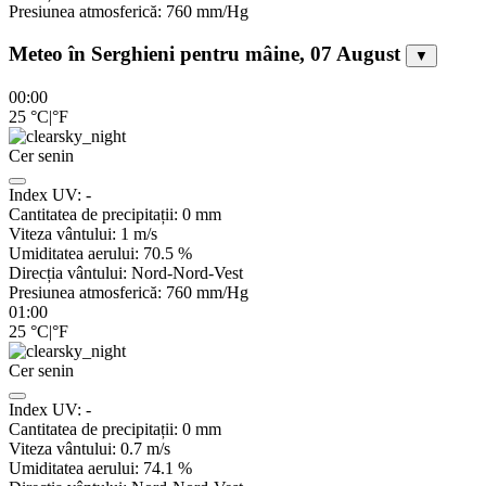
Presiunea atmosferică:
760
mm/Hg
Meteo în Serghieni pentru mâine, 07 August
▼
00:00
25
°C
|
°F
Cer senin
Index UV:
-
Cantitatea de precipitații:
0
mm
Viteza vântului:
1
m/s
Umiditatea aerului:
70.5
%
Direcția vântului:
Nord-Nord-Vest
Presiunea atmosferică:
760
mm/Hg
01:00
25
°C
|
°F
Cer senin
Index UV:
-
Cantitatea de precipitații:
0
mm
Viteza vântului:
0.7
m/s
Umiditatea aerului:
74.1
%