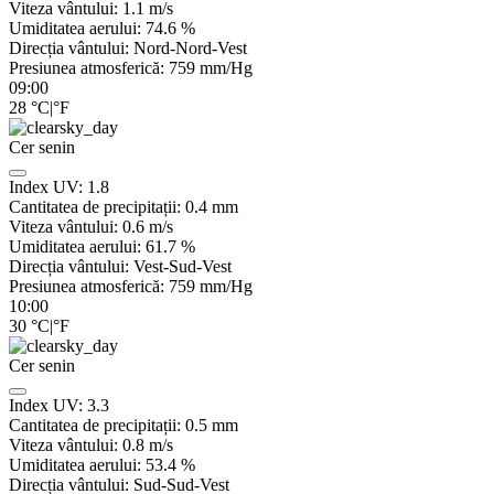
Viteza vântului:
1.1
m/s
Umiditatea aerului:
74.6
%
Direcția vântului:
Nord-Nord-Vest
Presiunea atmosferică:
759
mm/Hg
09:00
28
°C
|
°F
Cer senin
Index UV:
1.8
Cantitatea de precipitații:
0.4
mm
Viteza vântului:
0.6
m/s
Umiditatea aerului:
61.7
%
Direcția vântului:
Vest-Sud-Vest
Presiunea atmosferică:
759
mm/Hg
10:00
30
°C
|
°F
Cer senin
Index UV:
3.3
Cantitatea de precipitații:
0.5
mm
Viteza vântului:
0.8
m/s
Umiditatea aerului:
53.4
%
Direcția vântului:
Sud-Sud-Vest