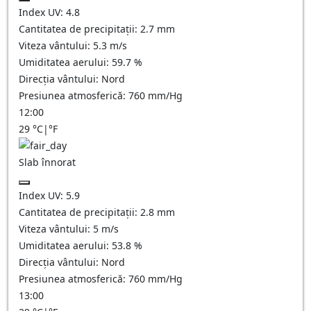
Index UV:
4.8
Cantitatea de precipitații:
2.7
mm
Viteza vântului:
5.3
m/s
Umiditatea aerului:
59.7
%
Direcția vântului:
Nord
Presiunea atmosferică:
760
mm/Hg
12:00
29
°C
|
°F
Slab înnorat
Index UV:
5.9
Cantitatea de precipitații:
2.8
mm
Viteza vântului:
5
m/s
Umiditatea aerului:
53.8
%
Direcția vântului:
Nord
Presiunea atmosferică:
760
mm/Hg
13:00