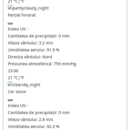
21
°C
|
°F
Parțial înnorat
Index UV:
-
Cantitatea de precipitații:
0
mm
Viteza vântului:
3.2
m/s
Umiditatea aerului:
91.9
%
Direcția vântului:
Nord
Presiunea atmosferică:
759
mm/Hg
23:00
21
°C
|
°F
Cer senin
Index UV:
-
Cantitatea de precipitații:
0
mm
Viteza vântului:
2.8
m/s
Umiditatea aerului:
92.3
%