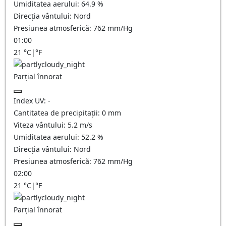
Umiditatea aerului:
64.9
%
Direcția vântului:
Nord
Presiunea atmosferică:
762
mm/Hg
01:00
21
°C
|
°F
Parțial înnorat
Index UV:
-
Cantitatea de precipitații:
0
mm
Viteza vântului:
5.2
m/s
Umiditatea aerului:
52.2
%
Direcția vântului:
Nord
Presiunea atmosferică:
762
mm/Hg
02:00
21
°C
|
°F
Parțial înnorat