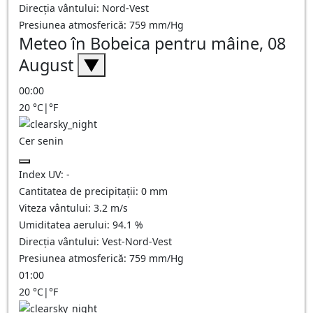
Direcția vântului:
Nord-Vest
Presiunea atmosferică:
759
mm/Hg
Meteo în Bobeica pentru mâine, 08
August
▼
00:00
20
°C
|
°F
Cer senin
Index UV:
-
Cantitatea de precipitații:
0
mm
Viteza vântului:
3.2
m/s
Umiditatea aerului:
94.1
%
Direcția vântului:
Vest-Nord-Vest
Presiunea atmosferică:
759
mm/Hg
01:00
20
°C
|
°F