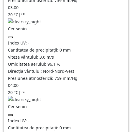
Presiunea atmosferică:
759
mm/Hg
03:00
20
°C
|
°F
Cer senin
Index UV:
-
Cantitatea de precipitații:
0
mm
Viteza vântului:
3.6
m/s
Umiditatea aerului:
96.1
%
Direcția vântului:
Nord-Nord-Vest
Presiunea atmosferică:
759
mm/Hg
04:00
20
°C
|
°F
Cer senin
Index UV:
-
Cantitatea de precipitații:
0
mm