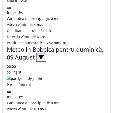
Slab înnorat
Index UV:
-
Cantitatea de precipitații:
0
mm
Viteza vântului:
4
m/s
Umiditatea aerului:
84.1
%
Direcția vântului:
Nord
Presiunea atmosferică:
762
mm/Hg
Meteo în Bobeica pentru duminică,
09 August
▼
00:00
22
°C
|
°F
Parțial înnorat
Index UV:
-
Cantitatea de precipitații:
0
mm
Viteza vântului:
4.9
m/s