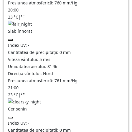
Presiunea atmosferică:
760
mm/Hg
20:00
23
°C
|
°F
Slab înnorat
Index UV:
-
Cantitatea de precipitații:
0
mm
Viteza vântului:
5
m/s
Umiditatea aerului:
81
%
Direcția vântului:
Nord
Presiunea atmosferică:
761
mm/Hg
21:00
23
°C
|
°F
Cer senin
Index UV:
-
Cantitatea de precipitații:
0
mm