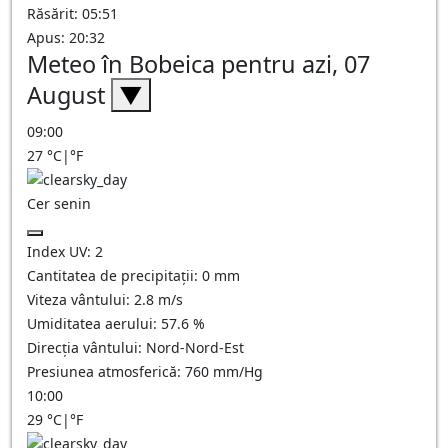
Răsărit: 05:51
Apus: 20:32
Meteo în Bobeica pentru azi, 07
August
▼
09:00
27
°C
|
°F
Cer senin
Index UV:
2
Cantitatea de precipitații:
0
mm
Viteza vântului:
2.8
m/s
Umiditatea aerului:
57.6
%
Direcția vântului:
Nord-Nord-Est
Presiunea atmosferică:
760
mm/Hg
10:00
29
°C
|
°F