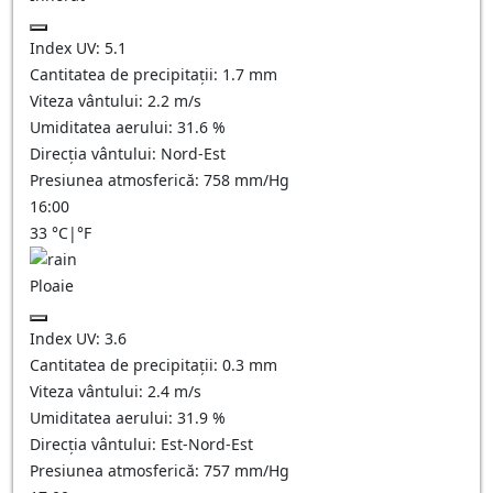
Index UV:
5.1
Cantitatea de precipitații:
1.7
mm
Viteza vântului:
2.2
m/s
Umiditatea aerului:
31.6
%
Direcția vântului:
Nord-Est
Presiunea atmosferică:
758
mm/Hg
16:00
33
°C
|
°F
Ploaie
Index UV:
3.6
Cantitatea de precipitații:
0.3 mm
Viteza vântului:
2.4
m/s
Umiditatea aerului:
31.9
%
Direcția vântului:
Est-Nord-Est
Presiunea atmosferică:
757
mm/Hg