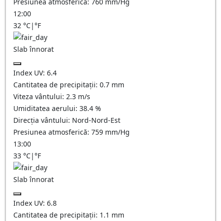
Presiunea atmosferică:
760
mm/Hg
12:00
32
°C
|
°F
Slab înnorat
Index UV:
6.4
Cantitatea de precipitații:
0.7
mm
Viteza vântului:
2.3
m/s
Umiditatea aerului:
38.4
%
Direcția vântului:
Nord-Nord-Est
Presiunea atmosferică:
759
mm/Hg
13:00
33
°C
|
°F
Slab înnorat
Index UV:
6.8
Cantitatea de precipitații:
1.1
mm