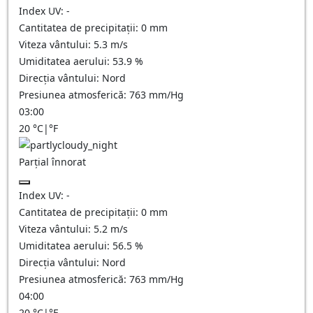
Index UV:
-
Cantitatea de precipitații:
0
mm
Viteza vântului:
5.3
m/s
Umiditatea aerului:
53.9
%
Direcția vântului:
Nord
Presiunea atmosferică:
763
mm/Hg
03:00
20
°C
|
°F
Parțial înnorat
Index UV:
-
Cantitatea de precipitații:
0
mm
Viteza vântului:
5.2
m/s
Umiditatea aerului:
56.5
%
Direcția vântului:
Nord
Presiunea atmosferică:
763
mm/Hg
04:00
20
°C
|
°F