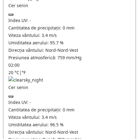
Cer senin
Index UV:
-
Cantitatea de precipitații:
0
mm
Viteza vântului:
3.4
m/s
Umiditatea aerului:
95.7
%
Direcția vântului:
Nord-Nord-Vest
Presiunea atmosferică:
759
mm/Hg
02:00
20
°C
|
°F
Cer senin
Index UV:
-
Cantitatea de precipitații:
0
mm
Viteza vântului:
3.4
m/s
Umiditatea aerului:
96.5
%
Direcția vântului:
Nord-Nord-Vest