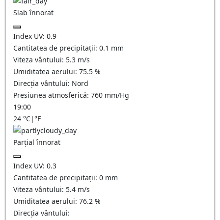
Slab înnorat
Index UV:
0.9
Cantitatea de precipitații:
0.1
mm
Viteza vântului:
5.3
m/s
Umiditatea aerului:
75.5
%
Direcția vântului:
Nord
Presiunea atmosferică:
760
mm/Hg
19:00
24
°C
|
°F
Parțial înnorat
Index UV:
0.3
Cantitatea de precipitații:
0
mm
Viteza vântului:
5.4
m/s
Umiditatea aerului:
76.2
%
Direcția vântului: