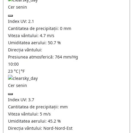
Cer senin
Index UV:
2.1
Cantitatea de precipitații:
0
mm
Viteza vântului:
4.7
m/s
Umiditatea aerului:
50.7
%
Direcția vântului:
Presiunea atmosferică:
764
mm/Hg
10:00
23
°C
|
°F
Cer senin
Index UV:
3.7
Cantitatea de precipitații:
mm
Viteza vântului:
5
m/s
Umiditatea aerului:
45.2
%
Direcția vântului:
Nord-Nord-Est