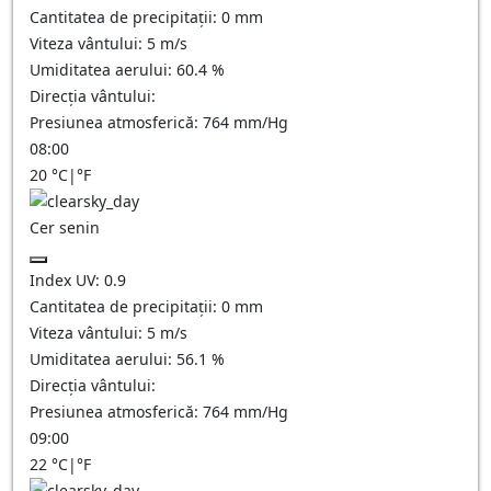
Cantitatea de precipitații:
0
mm
Viteza vântului:
5
m/s
Umiditatea aerului:
60.4
%
Direcția vântului:
Presiunea atmosferică:
764
mm/Hg
08:00
20
°C
|
°F
Cer senin
Index UV:
0.9
Cantitatea de precipitații:
0
mm
Viteza vântului:
5
m/s
Umiditatea aerului:
56.1
%
Direcția vântului:
Presiunea atmosferică:
764
mm/Hg
09:00
22
°C
|
°F