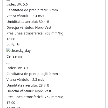
Index UV:
5.6
Cantitatea de precipitații:
0
mm
Viteza vântului:
2.4
m/s
Umiditatea aerului:
30.4
%
Direcția vântului:
Nord-Vest
Presiunea atmosferică:
763
mm/Hg
16:00
29
°C
|
°F
Cer senin
Index UV:
3.9
Cantitatea de precipitații:
0
mm
Viteza vântului:
2.3
m/s
Umiditatea aerului:
28.7
%
Direcția vântului:
Nord-Vest
Presiunea atmosferică:
762
mm/Hg
17:00