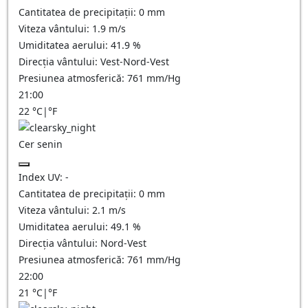
Cantitatea de precipitații:
0
mm
Viteza vântului:
1.9
m/s
Umiditatea aerului:
41.9
%
Direcția vântului:
Vest-Nord-Vest
Presiunea atmosferică:
761
mm/Hg
21:00
22
°C
|
°F
Cer senin
Index UV:
-
Cantitatea de precipitații:
0
mm
Viteza vântului:
2.1
m/s
Umiditatea aerului:
49.1
%
Direcția vântului:
Nord-Vest
Presiunea atmosferică:
761
mm/Hg
22:00
21
°C
|
°F