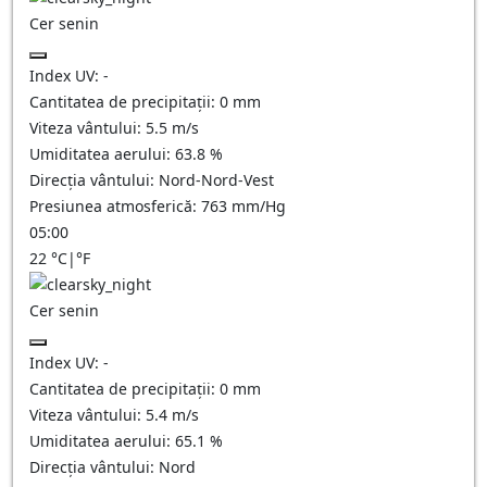
Cer senin
Index UV:
-
Cantitatea de precipitații:
0
mm
Viteza vântului:
5.5
m/s
Umiditatea aerului:
63.8
%
Direcția vântului:
Nord-Nord-Vest
Presiunea atmosferică:
763
mm/Hg
05:00
22
°C
|
°F
Cer senin
Index UV:
-
Cantitatea de precipitații:
0
mm
Viteza vântului:
5.4
m/s
Umiditatea aerului:
65.1
%
Direcția vântului:
Nord