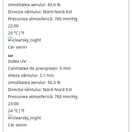
Umiditatea aerului:
43.6
%
Direcția vântului:
Nord-Nord-Est
Presiunea atmosferică:
760
mm/Hg
22:00
25
°C
|
°F
Cer senin
Index UV:
-
Cantitatea de precipitații:
0
mm
Viteza vântului:
2.1
m/s
Umiditatea aerului:
50.3
%
Direcția vântului:
Nord-Nord-Est
Presiunea atmosferică:
760
mm/Hg
23:00
24
°C
|
°F
Cer senin