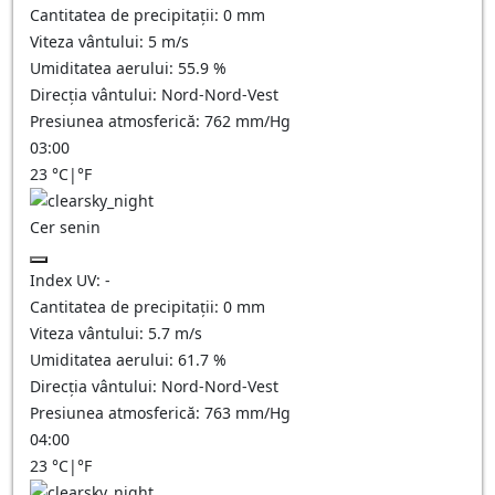
Cantitatea de precipitații:
0
mm
Viteza vântului:
5
m/s
Umiditatea aerului:
55.9
%
Direcția vântului:
Nord-Nord-Vest
Presiunea atmosferică:
762
mm/Hg
03:00
23
°C
|
°F
Cer senin
Index UV:
-
Cantitatea de precipitații:
0
mm
Viteza vântului:
5.7
m/s
Umiditatea aerului:
61.7
%
Direcția vântului:
Nord-Nord-Vest
Presiunea atmosferică:
763
mm/Hg
04:00
23
°C
|
°F