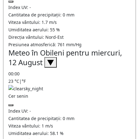
Index UV:
-
Cantitatea de precipitații:
0
mm
Viteza vântului:
1.7
m/s
Umiditatea aerului:
55
%
Direcția vântului:
Nord-Est
Presiunea atmosferică:
761
mm/Hg
Meteo în Obileni pentru miercuri,
12 August
▼
00:00
23
°C
|
°F
Cer senin
Index UV:
-
Cantitatea de precipitații:
0
mm
Viteza vântului:
1
m/s
Umiditatea aerului:
58.1
%