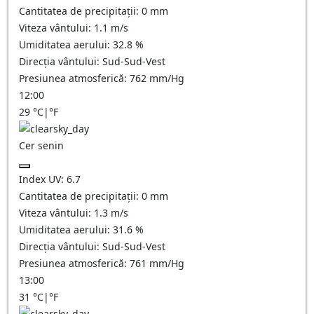
Cantitatea de precipitații:
0
mm
Viteza vântului:
1.1
m/s
Umiditatea aerului:
32.8
%
Direcția vântului:
Sud-Sud-Vest
Presiunea atmosferică:
762
mm/Hg
12:00
29
°C
|
°F
Cer senin
Index UV:
6.7
Cantitatea de precipitații:
0
mm
Viteza vântului:
1.3
m/s
Umiditatea aerului:
31.6
%
Direcția vântului:
Sud-Sud-Vest
Presiunea atmosferică:
761
mm/Hg
13:00
31
°C
|
°F