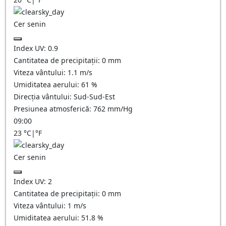
Cer senin
Index UV:
0.9
Cantitatea de precipitații:
0
mm
Viteza vântului:
1.1
m/s
Umiditatea aerului:
61
%
Direcția vântului:
Sud-Sud-Est
Presiunea atmosferică:
762
mm/Hg
09:00
23
°C
|
°F
Cer senin
Index UV:
2
Cantitatea de precipitații:
0
mm
Viteza vântului:
1
m/s
Umiditatea aerului:
51.8
%