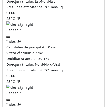
Direcția vântului:
Est-Nord-Est
Presiunea atmosferică:
761
mm/Hg
01:00
23
°C
|
°F
Cer senin
Index UV:
-
Cantitatea de precipitații:
0
mm
Viteza vântului:
2.7
m/s
Umiditatea aerului:
59.4
%
Direcția vântului:
Nord-Nord-Vest
Presiunea atmosferică:
761
mm/Hg
02:00
23
°C
|
°F
Cer senin
Index UV:
-