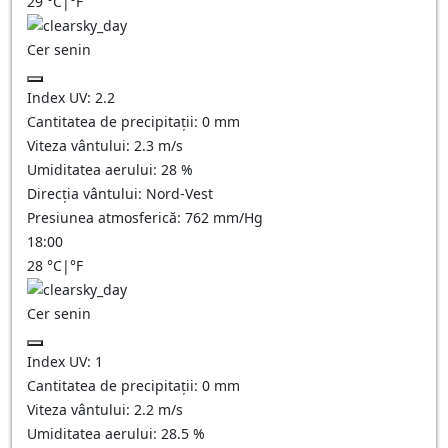
29
°C
|
°F
Cer senin
Index UV:
2.2
Cantitatea de precipitații:
0
mm
Viteza vântului:
2.3
m/s
Umiditatea aerului:
28
%
Direcția vântului:
Nord-Vest
Presiunea atmosferică:
762
mm/Hg
18:00
28
°C
|
°F
Cer senin
Index UV:
1
Cantitatea de precipitații:
0
mm
Viteza vântului:
2.2
m/s
Umiditatea aerului:
28.5
%