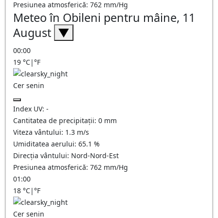
Presiunea atmosferică:
762
mm/Hg
Meteo în Obileni pentru mâine, 11
August
▼
00:00
19
°C
|
°F
Cer senin
Index UV:
-
Cantitatea de precipitații:
0
mm
Viteza vântului:
1.3
m/s
Umiditatea aerului:
65.1
%
Direcția vântului:
Nord-Nord-Est
Presiunea atmosferică:
762
mm/Hg
01:00
18
°C
|
°F
Cer senin