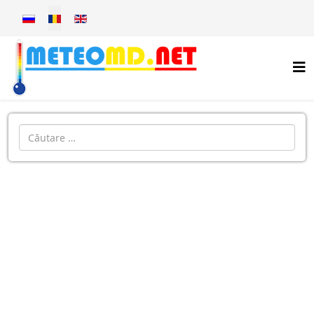
Selectați limba dvs
Introdu localitatea: