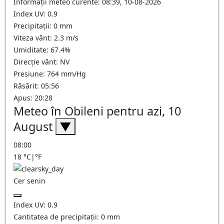
Informații meteo curente: 08:39, 10-08-2026
Index UV: 0.9
Precipitații: 0 mm
Viteza vânt: 2.3 m/s
Umiditate: 67.4%
Direcție vânt: NV
Presiune: 764 mm/Hg
Răsărit: 05:56
Apus: 20:28
Meteo în Obileni pentru azi, 10
August
▼
08:00
18
°C
|
°F
Cer senin
Index UV:
0.9
Cantitatea de precipitații:
0
mm