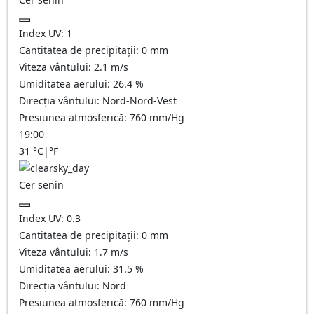
Index UV:
1
Cantitatea de precipitații:
0
mm
Viteza vântului:
2.1
m/s
Umiditatea aerului:
26.4
%
Direcția vântului:
Nord-Nord-Vest
Presiunea atmosferică:
760
mm/Hg
19:00
31
°C
|
°F
Cer senin
Index UV:
0.3
Cantitatea de precipitații:
0
mm
Viteza vântului:
1.7
m/s
Umiditatea aerului:
31.5
%
Direcția vântului:
Nord
Presiunea atmosferică:
760
mm/Hg