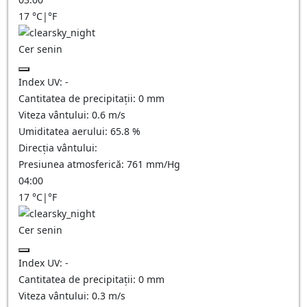
17
°C
|
°F
Cer senin
Index UV:
-
Cantitatea de precipitații:
0
mm
Viteza vântului:
0.6
m/s
Umiditatea aerului:
65.8
%
Direcția vântului:
Presiunea atmosferică:
761
mm/Hg
04:00
17
°C
|
°F
Cer senin
Index UV:
-
Cantitatea de precipitații:
0
mm
Viteza vântului:
0.3
m/s