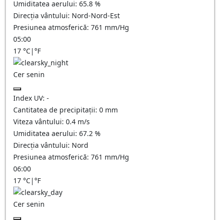
Umiditatea aerului:
65.8
%
Direcția vântului:
Nord-Nord-Est
Presiunea atmosferică:
761
mm/Hg
05:00
17
°C
|
°F
Cer senin
Index UV:
-
Cantitatea de precipitații:
0
mm
Viteza vântului:
0.4
m/s
Umiditatea aerului:
67.2
%
Direcția vântului:
Nord
Presiunea atmosferică:
761
mm/Hg
06:00
17
°C
|
°F
Cer senin