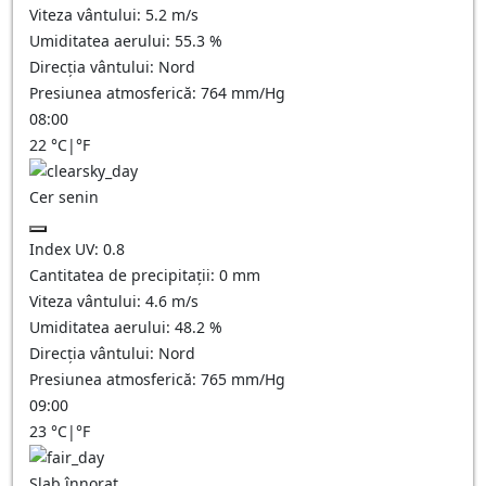
Viteza vântului:
5.2
m/s
Umiditatea aerului:
55.3
%
Direcția vântului:
Nord
Presiunea atmosferică:
764
mm/Hg
08:00
22
°C
|
°F
Cer senin
Index UV:
0.8
Cantitatea de precipitații:
0
mm
Viteza vântului:
4.6
m/s
Umiditatea aerului:
48.2
%
Direcția vântului:
Nord
Presiunea atmosferică:
765
mm/Hg
09:00
23
°C
|
°F
Slab înnorat