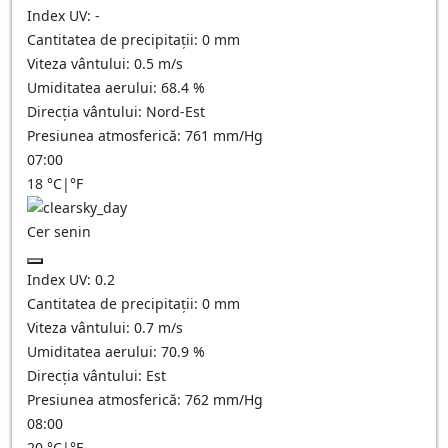
Index UV:
-
Cantitatea de precipitații:
0
mm
Viteza vântului:
0.5
m/s
Umiditatea aerului:
68.4
%
Direcția vântului:
Nord-Est
Presiunea atmosferică:
761
mm/Hg
07:00
18
°C
|
°F
Cer senin
Index UV:
0.2
Cantitatea de precipitații:
0
mm
Viteza vântului:
0.7
m/s
Umiditatea aerului:
70.9
%
Direcția vântului:
Est
Presiunea atmosferică:
762
mm/Hg
08:00
20
°C
|
°F