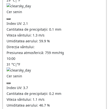
29
°C
|
°F
Cer senin
Index UV:
2.1
Cantitatea de precipitații:
0.1
mm
Viteza vântului:
1.3
m/s
Umiditatea aerului:
59.9
%
Direcția vântului:
Presiunea atmosferică:
759
mm/Hg
10:00
31
°C
|
°F
Cer senin
Index UV:
3.7
Cantitatea de precipitații:
0.2
mm
Viteza vântului:
1.1
m/s
Umiditatea aerului:
46.7
%