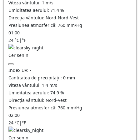
Viteza vântului:
1
m/s
Umiditatea aerului:
71.4
%
Direcția vântului:
Nord-Nord-Vest
Presiunea atmosferică:
760
mm/Hg
01:00
24
°C
|
°F
Cer senin
Index UV:
-
Cantitatea de precipitații:
0
mm
Viteza vântului:
1.4
m/s
Umiditatea aerului:
74.9
%
Direcția vântului:
Nord-Vest
Presiunea atmosferică:
760
mm/Hg
02:00
24
°C
|
°F
Cer senin