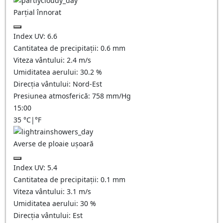
Parțial înnorat
Index UV:
6.6
Cantitatea de precipitații:
0.6
mm
Viteza vântului:
2.4
m/s
Umiditatea aerului:
30.2
%
Direcția vântului:
Nord-Est
Presiunea atmosferică:
758
mm/Hg
15:00
35
°C
|
°F
Averse de ploaie ușoară
Index UV:
5.4
Cantitatea de precipitații:
0.1 mm
Viteza vântului:
3.1
m/s
Umiditatea aerului:
30
%
Direcția vântului:
Est