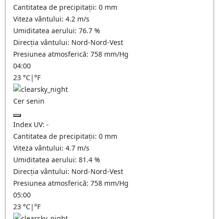
Cantitatea de precipitații:
0
mm
Viteza vântului:
4.2
m/s
Umiditatea aerului:
76.7
%
Direcția vântului:
Nord-Nord-Vest
Presiunea atmosferică:
758
mm/Hg
04:00
23
°C
|
°F
Cer senin
Index UV:
-
Cantitatea de precipitații:
0
mm
Viteza vântului:
4.7
m/s
Umiditatea aerului:
81.4
%
Direcția vântului:
Nord-Nord-Vest
Presiunea atmosferică:
758
mm/Hg
05:00
23
°C
|
°F