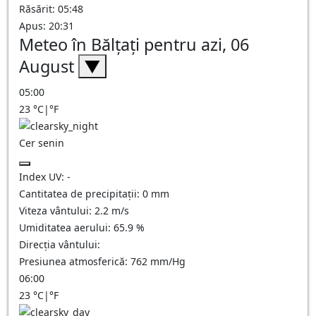
Răsărit: 05:48
Apus: 20:31
Meteo în Bălţaţi pentru azi, 06
August
▼
05:00
23
°C
|
°F
Cer senin
Index UV:
-
Cantitatea de precipitații:
0
mm
Viteza vântului:
2.2
m/s
Umiditatea aerului:
65.9
%
Direcția vântului:
Presiunea atmosferică:
762
mm/Hg
06:00
23
°C
|
°F