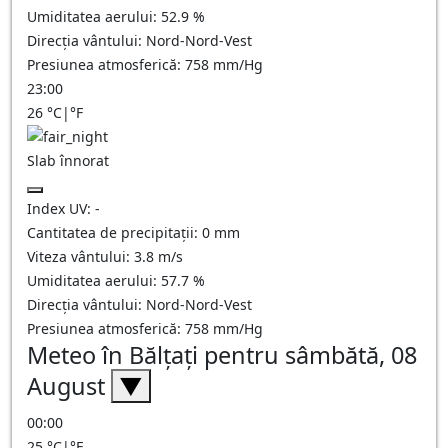
Umiditatea aerului:
52.9
%
Direcția vântului:
Nord-Nord-Vest
Presiunea atmosferică:
758
mm/Hg
23:00
26
°C
|
°F
Slab înnorat
Index UV:
-
Cantitatea de precipitații:
0
mm
Viteza vântului:
3.8
m/s
Umiditatea aerului:
57.7
%
Direcția vântului:
Nord-Nord-Vest
Presiunea atmosferică:
758
mm/Hg
Meteo în Bălţaţi pentru sâmbătă, 08
August
▼
00:00
25
°C
|
°F