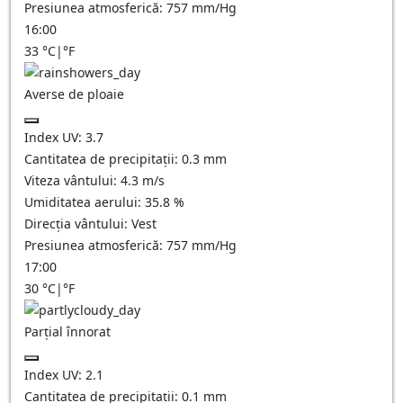
Presiunea atmosferică:
757
mm/Hg
16:00
33
°C
|
°F
Averse de ploaie
Index UV:
3.7
Cantitatea de precipitații:
0.3 mm
Viteza vântului:
4.3
m/s
Umiditatea aerului:
35.8
%
Direcția vântului:
Vest
Presiunea atmosferică:
757
mm/Hg
17:00
30
°C
|
°F
Parțial înnorat
Index UV:
2.1
Cantitatea de precipitații:
0.1
mm