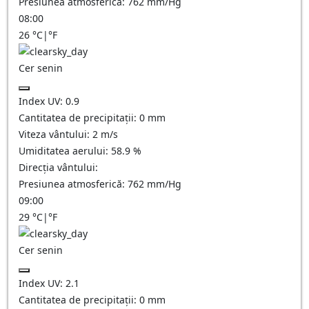
Presiunea atmosferică:
762
mm/Hg
08:00
26
°C
|
°F
Cer senin
Index UV:
0.9
Cantitatea de precipitații:
0
mm
Viteza vântului:
2
m/s
Umiditatea aerului:
58.9
%
Direcția vântului:
Presiunea atmosferică:
762
mm/Hg
09:00
29
°C
|
°F
Cer senin
Index UV:
2.1
Cantitatea de precipitații:
0
mm