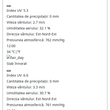
Index UV:
5.3
Cantitatea de precipitații:
0
mm
Viteza vântului:
2.7
m/s
Umiditatea aerului:
32.1
%
Direcția vântului:
Est-Nord-Est
Presiunea atmosferică:
762
mm/Hg
12:00
34
°C
|
°F
Slab înnorat
Index UV:
6.6
Cantitatea de precipitații:
0
mm
Viteza vântului:
3.3
m/s
Umiditatea aerului:
30.7
%
Direcția vântului:
Est-Nord-Est
Presiunea atmosferică:
761
mm/Hg