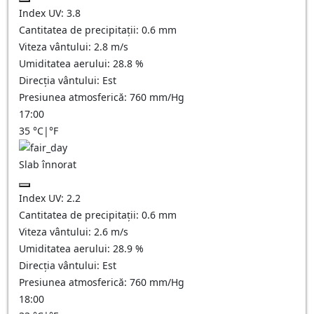
Index UV:
3.8
Cantitatea de precipitații:
0.6
mm
Viteza vântului:
2.8
m/s
Umiditatea aerului:
28.8
%
Direcția vântului:
Est
Presiunea atmosferică:
760
mm/Hg
17:00
35
°C
|
°F
Slab înnorat
Index UV:
2.2
Cantitatea de precipitații:
0.6
mm
Viteza vântului:
2.6
m/s
Umiditatea aerului:
28.9
%
Direcția vântului:
Est
Presiunea atmosferică:
760
mm/Hg
18:00