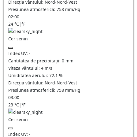
Direcția vântului:
Nord-Nord-Vest
Presiunea atmosferică:
758
mm/Hg
02:00
24
°C
|
°F
Cer senin
Index UV:
-
Cantitatea de precipitații:
0
mm
Viteza vântului:
4
m/s
Umiditatea aerului:
72.1
%
Direcția vântului:
Nord-Nord-Vest
Presiunea atmosferică:
758
mm/Hg
03:00
23
°C
|
°F
Cer senin
Index UV:
-