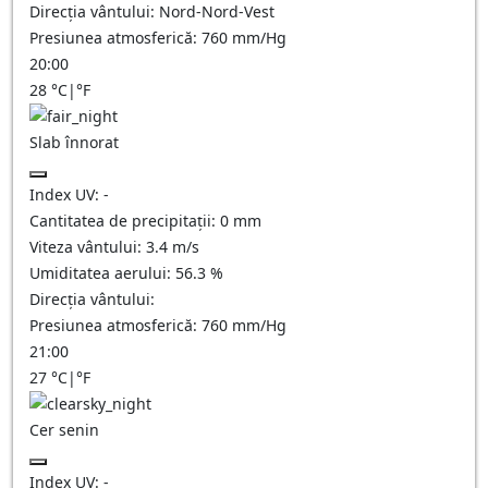
Direcția vântului:
Nord-Nord-Vest
Presiunea atmosferică:
760
mm/Hg
20:00
28
°C
|
°F
Slab înnorat
Index UV:
-
Cantitatea de precipitații:
0
mm
Viteza vântului:
3.4
m/s
Umiditatea aerului:
56.3
%
Direcția vântului:
Presiunea atmosferică:
760
mm/Hg
21:00
27
°C
|
°F
Cer senin
Index UV:
-