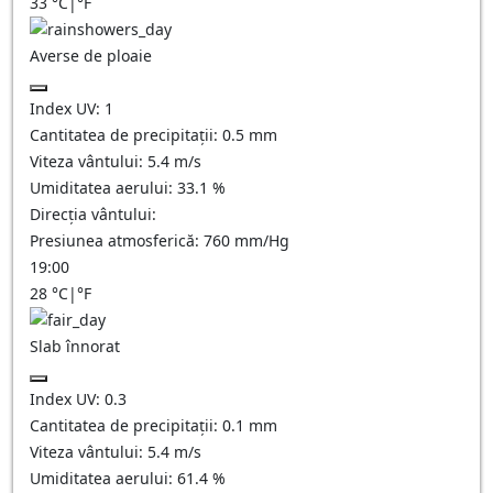
33
°C
|
°F
Averse de ploaie
Index UV:
1
Cantitatea de precipitații:
0.5 mm
Viteza vântului:
5.4
m/s
Umiditatea aerului:
33.1
%
Direcția vântului:
Presiunea atmosferică:
760
mm/Hg
19:00
28
°C
|
°F
Slab înnorat
Index UV:
0.3
Cantitatea de precipitații:
0.1
mm
Viteza vântului:
5.4
m/s
Umiditatea aerului:
61.4
%