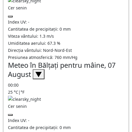
Cer senin
Index UV:
-
Cantitatea de precipitații:
0
mm
Viteza vântului:
1.3
m/s
Umiditatea aerului:
67.3
%
Direcția vântului:
Nord-Nord-Est
Presiunea atmosferică:
760
mm/Hg
Meteo în Bălţaţi pentru mâine, 07
August
▼
00:00
25
°C
|
°F
Cer senin
Index UV:
-
Cantitatea de precipitații:
0
mm