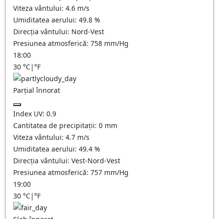
Viteza vântului:
4.6
m/s
Umiditatea aerului:
49.8
%
Direcția vântului:
Nord-Vest
Presiunea atmosferică:
758
mm/Hg
18:00
30
°C
|
°F
Parțial înnorat
Index UV:
0.9
Cantitatea de precipitații:
0
mm
Viteza vântului:
4.7
m/s
Umiditatea aerului:
49.4
%
Direcția vântului:
Vest-Nord-Vest
Presiunea atmosferică:
757
mm/Hg
19:00
30
°C
|
°F