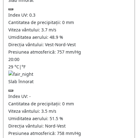
Slab înnorat
Index UV:
0.3
Cantitatea de precipitații:
0
mm
Viteza vântului:
3.7
m/s
Umiditatea aerului:
48.9
%
Direcția vântului:
Vest-Nord-Vest
Presiunea atmosferică:
757
mm/Hg
20:00
29
°C
|
°F
Slab înnorat
Index UV:
-
Cantitatea de precipitații:
0
mm
Viteza vântului:
3.5
m/s
Umiditatea aerului:
51.5
%
Direcția vântului:
Nord-Vest
Presiunea atmosferică:
758
mm/Hg