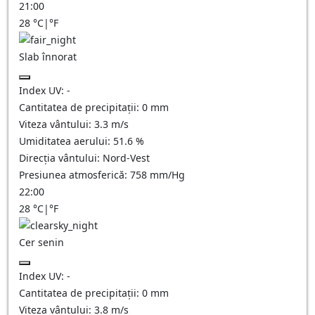
21:00
28
°C
|
°F
Slab înnorat
Index UV:
-
Cantitatea de precipitații:
0
mm
Viteza vântului:
3.3
m/s
Umiditatea aerului:
51.6
%
Direcția vântului:
Nord-Vest
Presiunea atmosferică:
758
mm/Hg
22:00
28
°C
|
°F
Cer senin
Index UV:
-
Cantitatea de precipitații:
0
mm
Viteza vântului:
3.8
m/s