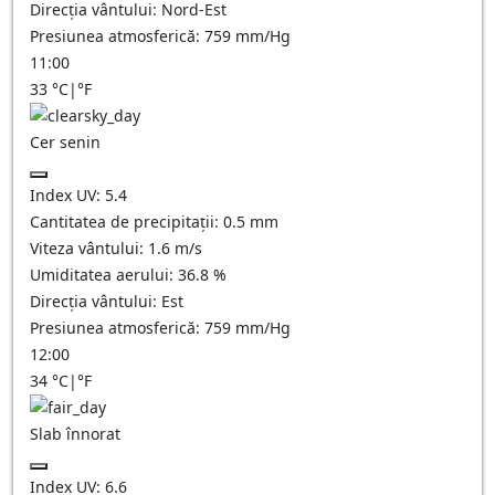
Direcția vântului:
Nord-Est
Presiunea atmosferică:
759
mm/Hg
11:00
33
°C
|
°F
Cer senin
Index UV:
5.4
Cantitatea de precipitații:
0.5
mm
Viteza vântului:
1.6
m/s
Umiditatea aerului:
36.8
%
Direcția vântului:
Est
Presiunea atmosferică:
759
mm/Hg
12:00
34
°C
|
°F
Slab înnorat
Index UV:
6.6