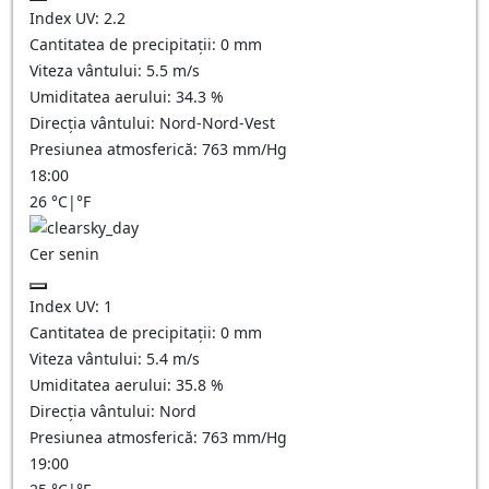
Index UV:
2.2
Cantitatea de precipitații:
0
mm
Viteza vântului:
5.5
m/s
Umiditatea aerului:
34.3
%
Direcția vântului:
Nord-Nord-Vest
Presiunea atmosferică:
763
mm/Hg
18:00
26
°C
|
°F
Cer senin
Index UV:
1
Cantitatea de precipitații:
0
mm
Viteza vântului:
5.4
m/s
Umiditatea aerului:
35.8
%
Direcția vântului:
Nord
Presiunea atmosferică:
763
mm/Hg
19:00