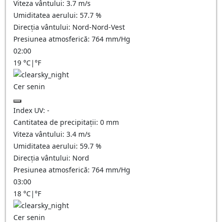
Viteza vântului:
3.7
m/s
Umiditatea aerului:
57.7
%
Direcția vântului:
Nord-Nord-Vest
Presiunea atmosferică:
764
mm/Hg
02:00
19
°C
|
°F
Cer senin
Index UV:
-
Cantitatea de precipitații:
0
mm
Viteza vântului:
3.4
m/s
Umiditatea aerului:
59.7
%
Direcția vântului:
Nord
Presiunea atmosferică:
764
mm/Hg
03:00
18
°C
|
°F
Cer senin