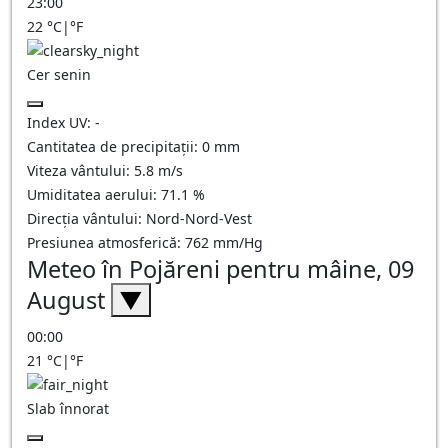
23:00
22
°C
|
°F
Cer senin
Index UV:
-
Cantitatea de precipitații:
0
mm
Viteza vântului:
5.8
m/s
Umiditatea aerului:
71.1
%
Direcția vântului:
Nord-Nord-Vest
Presiunea atmosferică:
762
mm/Hg
Meteo în Pojăreni pentru mâine, 09
August
▼
00:00
21
°C
|
°F
Slab înnorat