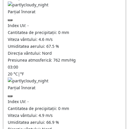
Parțial înnorat
Index UV:
-
Cantitatea de precipitații:
0
mm
Viteza vântului:
4.6
m/s
Umiditatea aerului:
67.5
%
Direcția vântului:
Nord
Presiunea atmosferică:
762
mm/Hg
03:00
20
°C
|
°F
Parțial înnorat
Index UV:
-
Cantitatea de precipitații:
0
mm
Viteza vântului:
4.9
m/s
Umiditatea aerului:
66.9
%