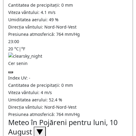
Cantitatea de precipitații:
0
mm
Viteza vântului:
4.1
m/s
Umiditatea aerului:
49
%
Direcția vântului:
Nord-Nord-Vest
Presiunea atmosferică:
764
mm/Hg
23:00
20
°C
|
°F
Cer senin
Index UV:
-
Cantitatea de precipitații:
0
mm
Viteza vântului:
4
m/s
Umiditatea aerului:
52.4
%
Direcția vântului:
Nord-Nord-Vest
Presiunea atmosferică:
764
mm/Hg
Meteo în Pojăreni pentru luni, 10
August
▼