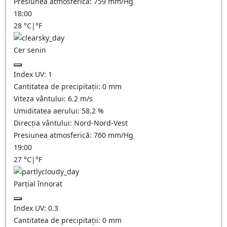
Presiunea atmosferică:
759
mm/Hg
18:00
28
°C
|
°F
Cer senin
Index UV:
1
Cantitatea de precipitații:
0
mm
Viteza vântului:
6.2
m/s
Umiditatea aerului:
58.2
%
Direcția vântului:
Nord-Nord-Vest
Presiunea atmosferică:
760
mm/Hg
19:00
27
°C
|
°F
Parțial înnorat
Index UV:
0.3
Cantitatea de precipitații:
0
mm