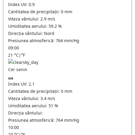
Index UV:
0.9
Cantitatea de precipitații:
0
mm
Viteza vântului:
2.9
m/s
Umiditatea aerului:
59.2
%
Direcția vântului:
Nord
Presiunea atmosferică:
764
mm/Hg
09:00
21
°C
|
°F
Cer senin
Index UV:
2.1
Cantitatea de precipitații:
0
mm
Viteza vântului:
3.4
m/s
Umiditatea aerului:
51
%
Direcția vântului:
Presiunea atmosferică:
764
mm/Hg
10:00
23
°C
|
°F