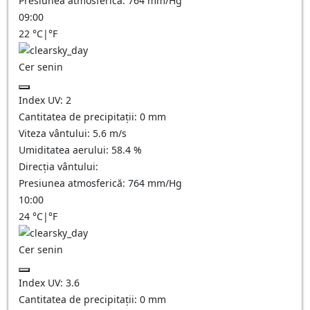
Presiunea atmosferică:
764
mm/Hg
09:00
22
°C
|
°F
Cer senin
Index UV:
2
Cantitatea de precipitații:
0
mm
Viteza vântului:
5.6
m/s
Umiditatea aerului:
58.4
%
Direcția vântului:
Presiunea atmosferică:
764
mm/Hg
10:00
24
°C
|
°F
Cer senin
Index UV:
3.6
Cantitatea de precipitații:
0
mm