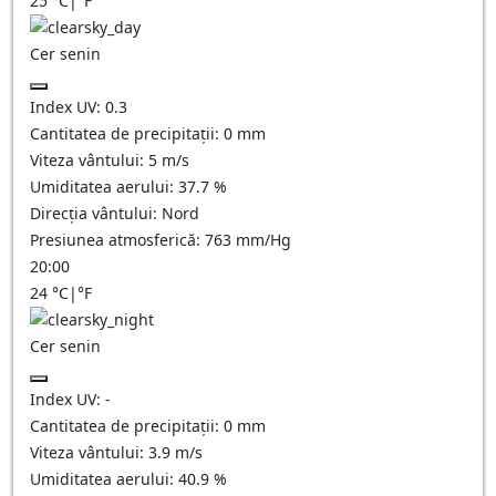
25
°C
|
°F
Cer senin
Index UV:
0.3
Cantitatea de precipitații:
0
mm
Viteza vântului:
5
m/s
Umiditatea aerului:
37.7
%
Direcția vântului:
Nord
Presiunea atmosferică:
763
mm/Hg
20:00
24
°C
|
°F
Cer senin
Index UV:
-
Cantitatea de precipitații:
0
mm
Viteza vântului:
3.9
m/s
Umiditatea aerului:
40.9
%