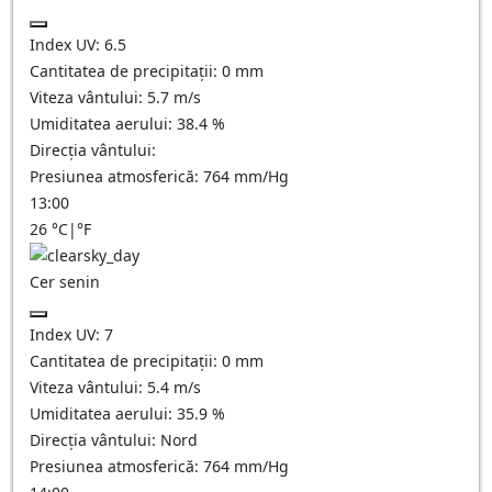
Index UV:
6.5
Cantitatea de precipitații:
0
mm
Viteza vântului:
5.7
m/s
Umiditatea aerului:
38.4
%
Direcția vântului:
Presiunea atmosferică:
764
mm/Hg
13:00
26
°C
|
°F
Cer senin
Index UV:
7
Cantitatea de precipitații:
0
mm
Viteza vântului:
5.4
m/s
Umiditatea aerului:
35.9
%
Direcția vântului:
Nord
Presiunea atmosferică:
764
mm/Hg