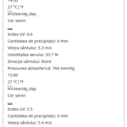
14:00
27
°C
|
°F
Cer senin
Index UV:
6.6
Cantitatea de precipitații:
0
mm
Viteza vântului:
5.3
m/s
Umiditatea aerului:
33.7
%
Direcția vântului:
Nord
Presiunea atmosferică:
764
mm/Hg
15:00
27
°C
|
°F
Cer senin
Index UV:
5.5
Cantitatea de precipitații:
0
mm
Viteza vântului:
5.4
m/s