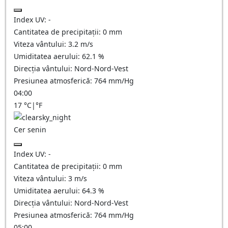
Index UV:
-
Cantitatea de precipitații:
0
mm
Viteza vântului:
3.2
m/s
Umiditatea aerului:
62.1
%
Direcția vântului:
Nord-Nord-Vest
Presiunea atmosferică:
764
mm/Hg
04:00
17
°C
|
°F
Cer senin
Index UV:
-
Cantitatea de precipitații:
0
mm
Viteza vântului:
3
m/s
Umiditatea aerului:
64.3
%
Direcția vântului:
Nord-Nord-Vest
Presiunea atmosferică:
764
mm/Hg
05:00