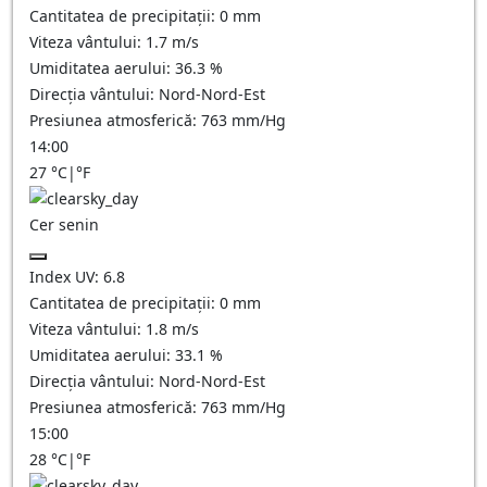
Cantitatea de precipitații:
0
mm
Viteza vântului:
1.7
m/s
Umiditatea aerului:
36.3
%
Direcția vântului:
Nord-Nord-Est
Presiunea atmosferică:
763
mm/Hg
14:00
27
°C
|
°F
Cer senin
Index UV:
6.8
Cantitatea de precipitații:
0
mm
Viteza vântului:
1.8
m/s
Umiditatea aerului:
33.1
%
Direcția vântului:
Nord-Nord-Est
Presiunea atmosferică:
763
mm/Hg
15:00
28
°C
|
°F