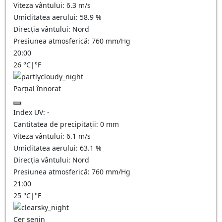
Viteza vântului:
6.3
m/s
Umiditatea aerului:
58.9
%
Direcția vântului:
Nord
Presiunea atmosferică:
760
mm/Hg
20:00
26
°C
|
°F
Parțial înnorat
Index UV:
-
Cantitatea de precipitații:
0
mm
Viteza vântului:
6.1
m/s
Umiditatea aerului:
63.1
%
Direcția vântului:
Nord
Presiunea atmosferică:
760
mm/Hg
21:00
25
°C
|
°F
Cer senin