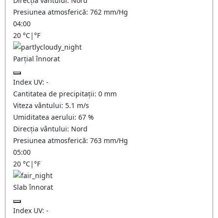
Direcția vântului:
Nord
Presiunea atmosferică:
762
mm/Hg
04:00
20
°C
|
°F
Parțial înnorat
Index UV:
-
Cantitatea de precipitații:
0
mm
Viteza vântului:
5.1
m/s
Umiditatea aerului:
67
%
Direcția vântului:
Nord
Presiunea atmosferică:
763
mm/Hg
05:00
20
°C
|
°F
Slab înnorat
Index UV:
-