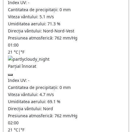
Index UV:
-
Cantitatea de precipitații:
0
mm
Viteza vântului:
5.1
m/s
Umiditatea aerului:
71.3
%
Direcția vântului:
Nord-Nord-Vest
Presiunea atmosferică:
762
mm/Hg
01:00
21
°C
|
°F
Parțial înnorat
Index UV:
-
Cantitatea de precipitații:
0
mm
Viteza vântului:
4.7
m/s
Umiditatea aerului:
69.1
%
Direcția vântului:
Nord
Presiunea atmosferică:
762
mm/Hg
02:00
21
°C
|
°F