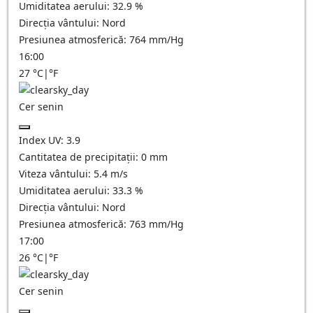
Umiditatea aerului:
32.9
%
Direcția vântului:
Nord
Presiunea atmosferică:
764
mm/Hg
16:00
27
°C
|
°F
Cer senin
Index UV:
3.9
Cantitatea de precipitații:
0
mm
Viteza vântului:
5.4
m/s
Umiditatea aerului:
33.3
%
Direcția vântului:
Nord
Presiunea atmosferică:
763
mm/Hg
17:00
26
°C
|
°F
Cer senin