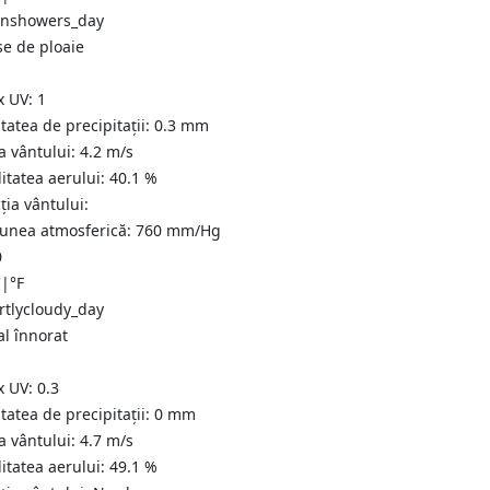
se de ploaie
x UV:
1
tatea de precipitații:
0.3 mm
a vântului:
4.2
m/s
itatea aerului:
40.1
%
ția vântului:
iunea atmosferică:
760
mm/Hg
0
C
|
°F
al înnorat
x UV:
0.3
tatea de precipitații:
0
mm
a vântului:
4.7
m/s
itatea aerului:
49.1
%