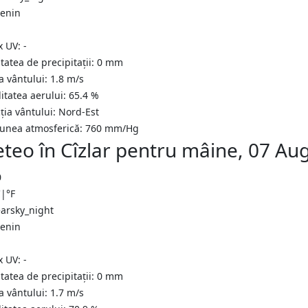
senin
x UV:
-
tatea de precipitații:
0
mm
a vântului:
1.8
m/s
itatea aerului:
65.4
%
ția vântului:
Nord-Est
iunea atmosferică:
760
mm/Hg
teo în Cîzlar pentru mâine, 07 Au
0
C
|
°F
senin
x UV:
-
tatea de precipitații:
0
mm
a vântului:
1.7
m/s