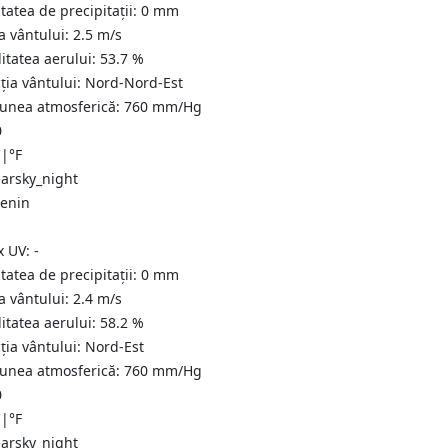
tatea de precipitații:
0
mm
a vântului:
2.5
m/s
itatea aerului:
53.7
%
ția vântului:
Nord-Nord-Est
iunea atmosferică:
760
mm/Hg
0
C
|
°F
senin
x UV:
-
tatea de precipitații:
0
mm
a vântului:
2.4
m/s
itatea aerului:
58.2
%
ția vântului:
Nord-Est
iunea atmosferică:
760
mm/Hg
0
C
|
°F