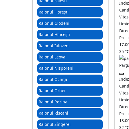
Raionul Fălești
Inde
Canti
Raionul Florești
Vitez
Raionul Glodeni
Umid
Direc
Raionul Hîncești
Pres
17:0
Raionul Ialoveni
35
°
Raionul Leova
Parți
Raionul Nisporeni
Inde
Raionul Ocnița
Canti
Raionul Orhei
Vitez
Umid
Raionul Rezina
Direc
Raionul Rîșcani
Pres
18:0
Raionul Sîngerei
32
°