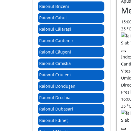
Apus
Raionul Briceni
Me
Raionul Cahul
15:0
35
°
Raionul Călărași
Raionul Cantemir
Slab
Raionul Căușeni
Inde
Raionul Cimișlia
Canti
Vitez
Raionul Criuleni
Umid
Direc
Raionul Dondușeni
Pres
Raionul Drochia
16:0
35
°
Raionul Dubasari
Slab
Raionul Edineț