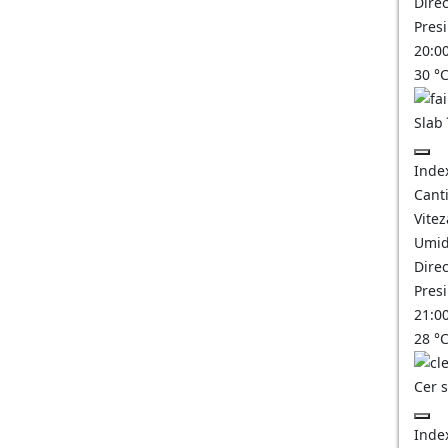
Direc
Pres
20:0
30
°
Slab
Inde
Canti
Vitez
Umid
Direc
Pres
21:0
28
°
Cer 
Inde