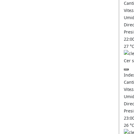
Canti
Vitez
Umid
Direc
Pres
22:0
27
°
Cer 
Inde
Canti
Vitez
Umid
Direc
Pres
23:0
26
°