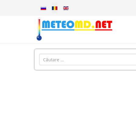
Selectați limba dvs
Introdu localitatea: