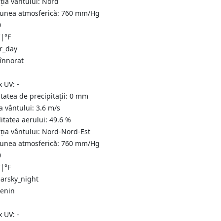
ția vântului:
Nord
iunea atmosferică:
760
mm/Hg
0
C
|
°F
 înnorat
x UV:
-
tatea de precipitații:
0
mm
a vântului:
3.6
m/s
itatea aerului:
49.6
%
ția vântului:
Nord-Nord-Est
iunea atmosferică:
760
mm/Hg
0
C
|
°F
senin
x UV:
-