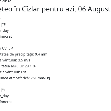
: 20:32
teo în Cîzlar pentru azi, 06 Augus
0
C
|
°F
 înnorat
x UV:
5.4
tatea de precipitații:
0.4
mm
a vântului:
3.5
m/s
itatea aerului:
29.1
%
ția vântului:
Est
iunea atmosferică:
761
mm/Hg
0
C
|
°F
 înnorat