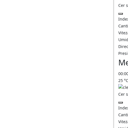
Cer 
Inde
Canti
Vitez
Umid
Direc
Pres
Me
00:0
25
°
Cer 
Inde
Canti
Vitez