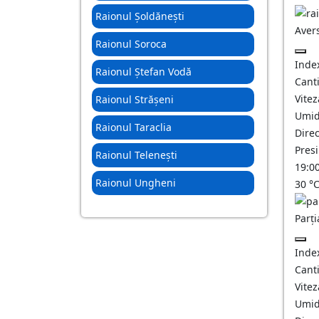
Raionul Șoldănești
Aver
Raionul Soroca
Inde
Raionul Ștefan Vodă
Canti
Vitez
Raionul Strășeni
Umid
Raionul Taraclia
Direc
Pres
Raionul Telenești
19:0
Raionul Ungheni
30
°
Parți
Inde
Canti
Vitez
Umid