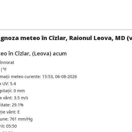
gnoza meteo în Cîzlar, Raionul Leova, MD (v
eo în Cîzlar, (Leova) acum
 înnorat
C
|
°F
rmații meteo curente: 15:53, 06-08-2026
 UV: 5.4
pitații: 0 mm
a vânt: 3.5 m/s
itate: 29.1%
ție vânt: E
iune: 761 mm/Hg
it: 05:50