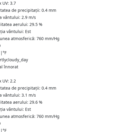
x UV:
3.7
tatea de precipitații:
0.4
mm
a vântului:
2.9
m/s
itatea aerului:
29.5
%
ția vântului:
Est
iunea atmosferică:
760
mm/Hg
0
C
|
°F
al înnorat
x UV:
2.2
tatea de precipitații:
0.4
mm
a vântului:
3.1
m/s
itatea aerului:
29.6
%
ția vântului:
Est
iunea atmosferică:
760
mm/Hg
0
C
|
°F