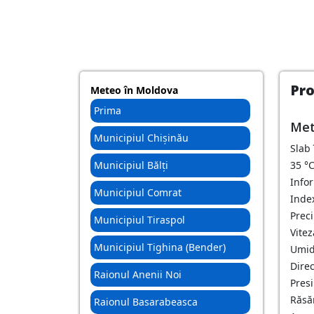
Pro
Meteo în Moldova
Prima
Met
Municipiul Chișinău
Slab
Municipiul Bălți
35
°
Info
Municipiul Comrat
Index
Preci
Municipiul Tiraspol
Vitez
Municipiul Tighina (Bender)
Umid
Direc
Raionul Anenii Noi
Pres
Răsăr
Raionul Basarabeasca