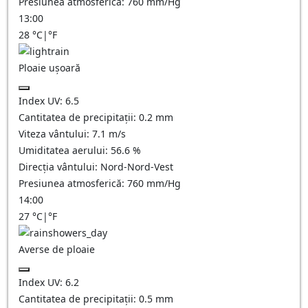
Presiunea atmosferică:
760
mm/Hg
13:00
28
°C
|
°F
Ploaie ușoară
Index UV:
6.5
Cantitatea de precipitații:
0.2 mm
Viteza vântului:
7.1
m/s
Umiditatea aerului:
56.6
%
Direcția vântului:
Nord-Nord-Vest
Presiunea atmosferică:
760
mm/Hg
14:00
27
°C
|
°F
Averse de ploaie
Index UV:
6.2
Cantitatea de precipitații:
0.5 mm