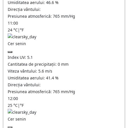
Umiditatea aerului:
46.6
%
Direcția vântului:
Presiunea atmosferică:
765
mm/Hg
11:00
24
°C
|
°F
Cer senin
Index UV:
5.1
Cantitatea de precipitații:
0
mm
Viteza vântului:
5.6
m/s
Umiditatea aerului:
41.4
%
Direcția vântului:
Presiunea atmosferică:
765
mm/Hg
12:00
25
°C
|
°F
Cer senin