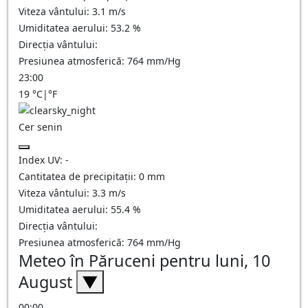
Viteza vântului:
3.1
m/s
Umiditatea aerului:
53.2
%
Direcția vântului:
Presiunea atmosferică:
764
mm/Hg
23:00
19
°C
|
°F
Cer senin
Index UV:
-
Cantitatea de precipitații:
0
mm
Viteza vântului:
3.3
m/s
Umiditatea aerului:
55.4
%
Direcția vântului:
Presiunea atmosferică:
764
mm/Hg
Meteo în Păruceni pentru luni, 10
August
▼
00:00