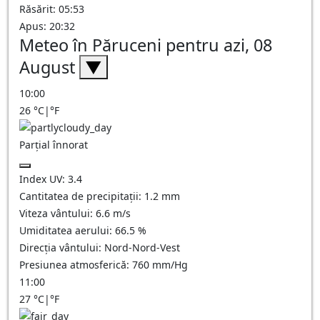
Răsărit: 05:53
Apus: 20:32
Meteo în Păruceni pentru azi, 08
August
▼
10:00
26
°C
|
°F
Parțial înnorat
Index UV:
3.4
Cantitatea de precipitații:
1.2
mm
Viteza vântului:
6.6
m/s
Umiditatea aerului:
66.5
%
Direcția vântului:
Nord-Nord-Vest
Presiunea atmosferică:
760
mm/Hg
11:00
27
°C
|
°F