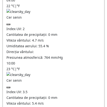
09:00
22
°C
|
°F
Cer senin
Index UV:
2
Cantitatea de precipitații:
0
mm
Viteza vântului:
4.7
m/s
Umiditatea aerului:
55.4
%
Direcția vântului:
Presiunea atmosferică:
764
mm/Hg
10:00
23
°C
|
°F
Cer senin
Index UV:
3.5
Cantitatea de precipitații:
0
mm
Viteza vântului:
5.4
m/s