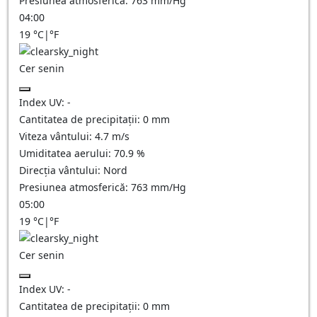
Presiunea atmosferică:
763
mm/Hg
04:00
19
°C
|
°F
Cer senin
Index UV:
-
Cantitatea de precipitații:
0
mm
Viteza vântului:
4.7
m/s
Umiditatea aerului:
70.9
%
Direcția vântului:
Nord
Presiunea atmosferică:
763
mm/Hg
05:00
19
°C
|
°F
Cer senin
Index UV:
-
Cantitatea de precipitații:
0
mm