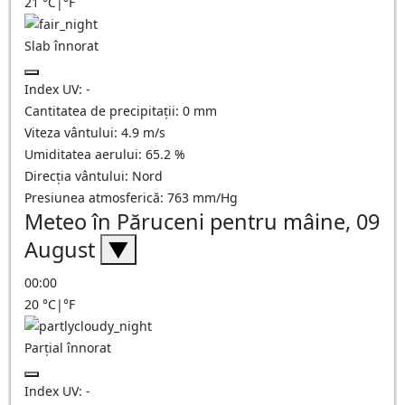
21
°C
|
°F
Slab înnorat
Index UV:
-
Cantitatea de precipitații:
0
mm
Viteza vântului:
4.9
m/s
Umiditatea aerului:
65.2
%
Direcția vântului:
Nord
Presiunea atmosferică:
763
mm/Hg
Meteo în Păruceni pentru mâine, 09
August
▼
00:00
20
°C
|
°F
Parțial înnorat
Index UV:
-