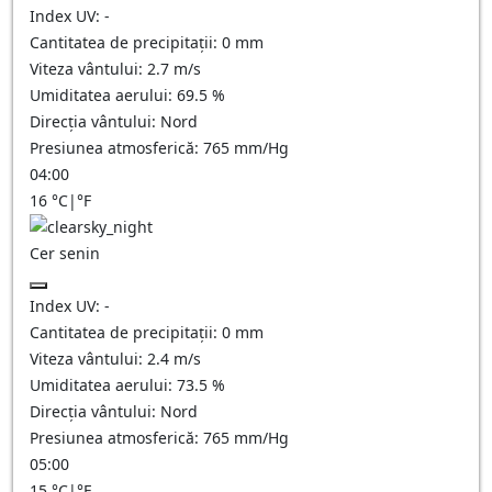
Index UV:
-
Cantitatea de precipitații:
0
mm
Viteza vântului:
2.7
m/s
Umiditatea aerului:
69.5
%
Direcția vântului:
Nord
Presiunea atmosferică:
765
mm/Hg
04:00
16
°C
|
°F
Cer senin
Index UV:
-
Cantitatea de precipitații:
0
mm
Viteza vântului:
2.4
m/s
Umiditatea aerului:
73.5
%
Direcția vântului:
Nord
Presiunea atmosferică:
765
mm/Hg
05:00
15
°C
|
°F