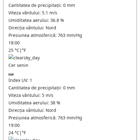
Cantitatea de precipitații:
0
mm
Viteza vântului:
5.1
m/s
Umiditatea aerului:
36.8
%
Direcția vântului:
Nord
Presiunea atmosferică:
763
mm/Hg
18:00
25
°C
|
°F
Cer senin
Index UV:
1
Cantitatea de precipitații:
0
mm
Viteza vântului:
5
m/s
Umiditatea aerului:
38
%
Direcția vântului:
Nord
Presiunea atmosferică:
763
mm/Hg
19:00
24
°C
|
°F