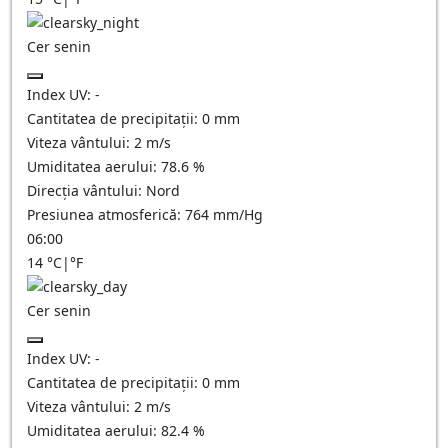
Cer senin
Index UV:
-
Cantitatea de precipitații:
0
mm
Viteza vântului:
2
m/s
Umiditatea aerului:
78.6
%
Direcția vântului:
Nord
Presiunea atmosferică:
764
mm/Hg
06:00
14
°C
|
°F
Cer senin
Index UV:
-
Cantitatea de precipitații:
0
mm
Viteza vântului:
2
m/s
Umiditatea aerului:
82.4
%