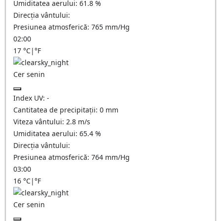
Umiditatea aerului:
61.8
%
Direcția vântului:
Presiunea atmosferică:
765
mm/Hg
02:00
17
°C
|
°F
Cer senin
Index UV:
-
Cantitatea de precipitații:
0
mm
Viteza vântului:
2.8
m/s
Umiditatea aerului:
65.4
%
Direcția vântului:
Presiunea atmosferică:
764
mm/Hg
03:00
16
°C
|
°F
Cer senin