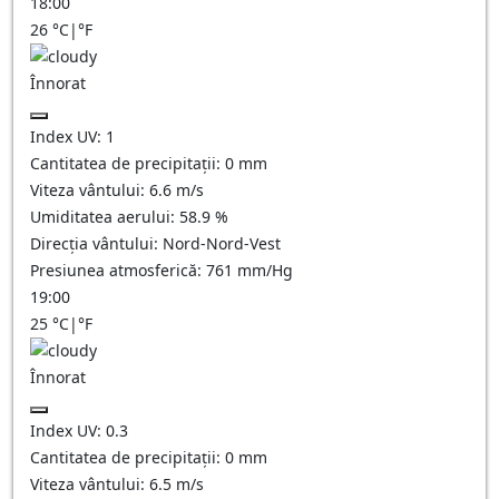
18:00
26
°C
|
°F
Înnorat
Index UV:
1
Cantitatea de precipitații:
0
mm
Viteza vântului:
6.6
m/s
Umiditatea aerului:
58.9
%
Direcția vântului:
Nord-Nord-Vest
Presiunea atmosferică:
761
mm/Hg
19:00
25
°C
|
°F
Înnorat
Index UV:
0.3
Cantitatea de precipitații:
0
mm
Viteza vântului:
6.5
m/s