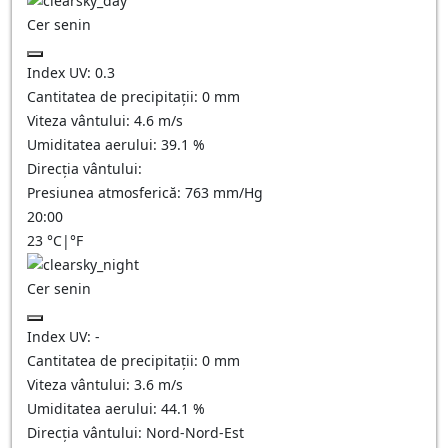
Cer senin
Index UV:
0.3
Cantitatea de precipitații:
0
mm
Viteza vântului:
4.6
m/s
Umiditatea aerului:
39.1
%
Direcția vântului:
Presiunea atmosferică:
763
mm/Hg
20:00
23
°C
|
°F
Cer senin
Index UV:
-
Cantitatea de precipitații:
0
mm
Viteza vântului:
3.6
m/s
Umiditatea aerului:
44.1
%
Direcția vântului:
Nord-Nord-Est