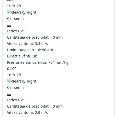
19
°C
|
°F
Cer senin
Index UV:
-
Cantitatea de precipitații:
0
mm
Viteza vântului:
3.3
m/s
Umiditatea aerului:
58.4
%
Direcția vântului:
Presiunea atmosferică:
764
mm/Hg
01:00
18
°C
|
°F
Cer senin
Index UV:
-
Cantitatea de precipitații:
0
mm
Viteza vântului:
2.9
m/s