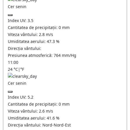
Cer senin
Index UV:
3.5
Cantitatea de precipitații:
0
mm
Viteza vântului:
2.8
m/s
Umiditatea aerului:
47.3
%
Direcția vântului:
Presiunea atmosferică:
764
mm/Hg
11:00
24
°C
|
°F
Cer senin
Index UV:
5.2
Cantitatea de precipitații:
0
mm
Viteza vântului:
2.6
m/s
Umiditatea aerului:
41.6
%
Direcția vântului:
Nord-Nord-Est