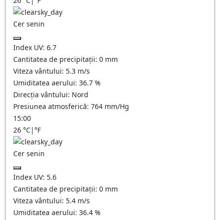
26
°C
|
°F
Cer senin
Index UV:
6.7
Cantitatea de precipitații:
0
mm
Viteza vântului:
5.3
m/s
Umiditatea aerului:
36.7
%
Direcția vântului:
Nord
Presiunea atmosferică:
764
mm/Hg
15:00
26
°C
|
°F
Cer senin
Index UV:
5.6
Cantitatea de precipitații:
0
mm
Viteza vântului:
5.4
m/s
Umiditatea aerului:
36.4
%