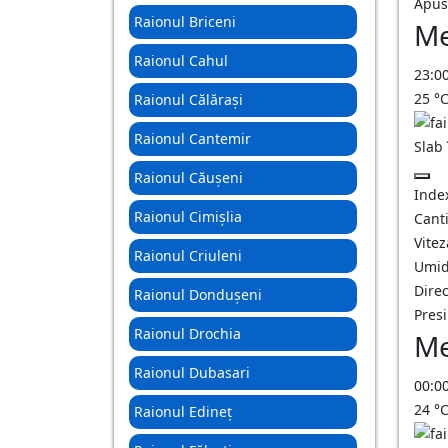
Apus
Raionul Briceni
Me
Raionul Cahul
23:0
25
°
Raionul Călărași
Raionul Cantemir
Slab
Raionul Căușeni
Inde
Raionul Cimișlia
Canti
Vitez
Raionul Criuleni
Umid
Direc
Raionul Dondușeni
Pres
Raionul Drochia
Me
Raionul Dubasari
00:0
24
°
Raionul Edineț