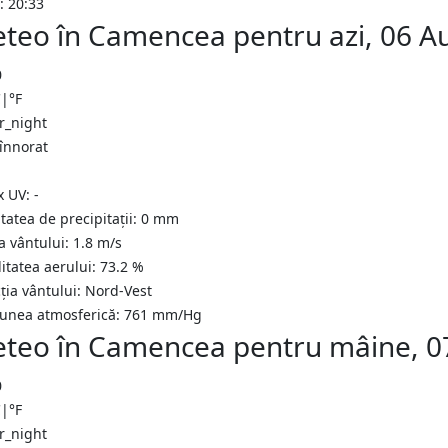
: 20:33
teo în Camencea pentru azi, 06 A
0
C
|
°F
 înnorat
x UV:
-
tatea de precipitații:
0
mm
a vântului:
1.8
m/s
itatea aerului:
73.2
%
ția vântului:
Nord-Vest
iunea atmosferică:
761
mm/Hg
teo în Camencea pentru mâine, 0
0
C
|
°F