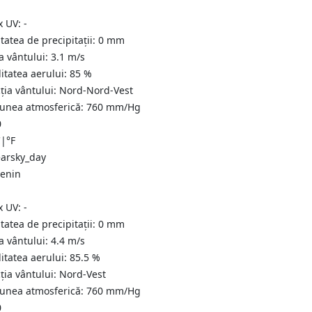
x UV:
-
tatea de precipitații:
0
mm
a vântului:
3.1
m/s
itatea aerului:
85
%
ția vântului:
Nord-Nord-Vest
iunea atmosferică:
760
mm/Hg
0
C
|
°F
senin
x UV:
-
tatea de precipitații:
0
mm
a vântului:
4.4
m/s
itatea aerului:
85.5
%
ția vântului:
Nord-Vest
iunea atmosferică:
760
mm/Hg
0