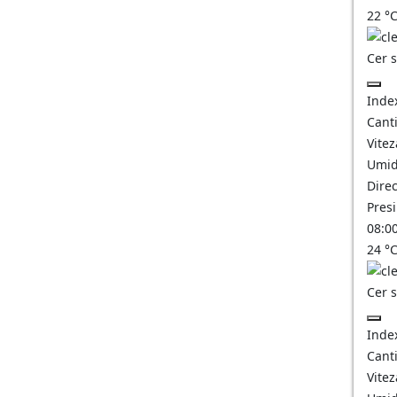
22
°
Cer 
Inde
Canti
Vitez
Umid
Direc
Pres
08:0
24
°
Cer 
Inde
Canti
Vitez