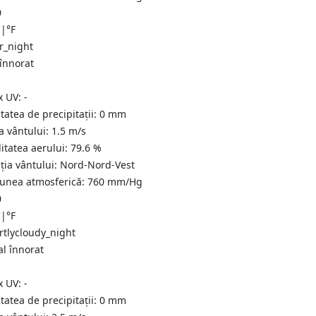
0
C
|
°F
 înnorat
x UV:
-
tatea de precipitații:
0
mm
a vântului:
1.5
m/s
itatea aerului:
79.6
%
ția vântului:
Nord-Nord-Vest
iunea atmosferică:
760
mm/Hg
0
C
|
°F
al înnorat
x UV:
-
tatea de precipitații:
0
mm