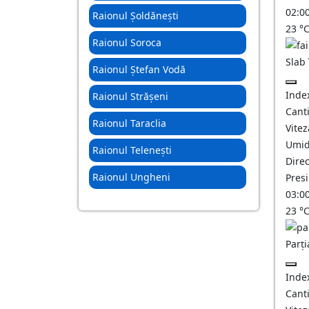
02:0
Raionul Șoldănești
23
°
Raionul Soroca
Slab
Raionul Ștefan Vodă
Inde
Raionul Strășeni
Canti
Raionul Taraclia
Vitez
Umid
Raionul Telenești
Direc
Raionul Ungheni
Pres
03:0
23
°
Parți
Inde
Canti