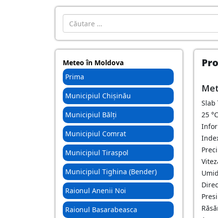
Introdu localitatea:
Pro
Meteo în Moldova
Prima
Met
Municipiul Chișinău
Slab
Municipiul Bălți
25
°
Info
Municipiul Comrat
Inde
Preci
Municipiul Tiraspol
Vitez
Municipiul Tighina (Bender)
Umid
Direc
Raionul Anenii Noi
Pres
Răsăr
Raionul Basarabeasca