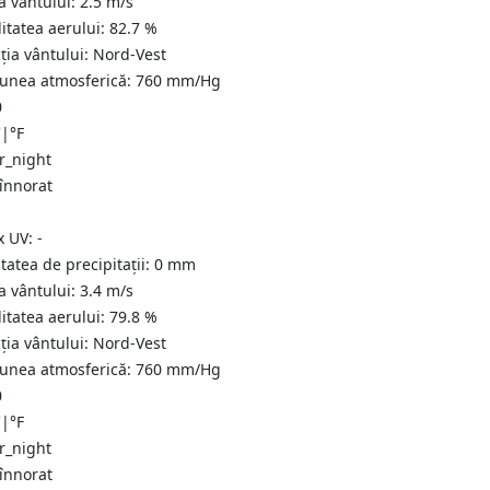
a vântului:
2.5
m/s
itatea aerului:
82.7
%
ția vântului:
Nord-Vest
iunea atmosferică:
760
mm/Hg
0
C
|
°F
 înnorat
x UV:
-
tatea de precipitații:
0
mm
a vântului:
3.4
m/s
itatea aerului:
79.8
%
ția vântului:
Nord-Vest
iunea atmosferică:
760
mm/Hg
0
C
|
°F
 înnorat