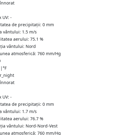
 înnorat
x UV:
-
tatea de precipitații:
0
mm
a vântului:
1.5
m/s
itatea aerului:
75.1
%
ția vântului:
Nord
iunea atmosferică:
760
mm/Hg
0
C
|
°F
 înnorat
x UV:
-
tatea de precipitații:
0
mm
a vântului:
1.7
m/s
itatea aerului:
76.7
%
ția vântului:
Nord-Nord-Vest
iunea atmosferică:
760
mm/Hg