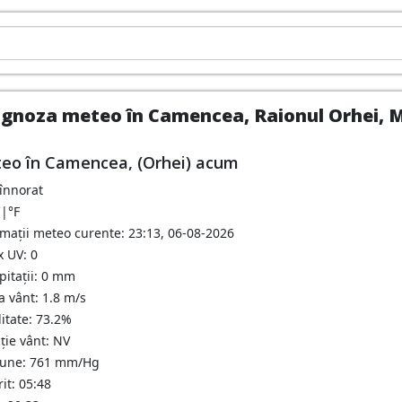
gnoza meteo în Camencea, Raionul Orhei, M
eo în Camencea, (Orhei) acum
 înnorat
C
|
°F
rmații meteo curente: 23:13, 06-08-2026
x UV: 0
pitații: 0 mm
a vânt: 1.8 m/s
itate: 73.2%
ție vânt: NV
iune: 761 mm/Hg
it: 05:48