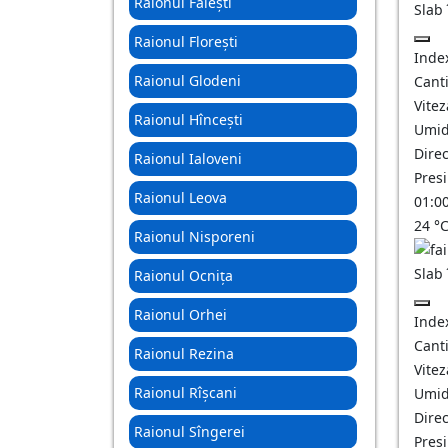
Raionul Fălești
Slab
Raionul Florești
Inde
Raionul Glodeni
Canti
Vitez
Raionul Hîncești
Umid
Direc
Raionul Ialoveni
Pres
Raionul Leova
01:0
24
°
Raionul Nisporeni
Slab
Raionul Ocnița
Raionul Orhei
Inde
Canti
Raionul Rezina
Vitez
Raionul Rîșcani
Umid
Direc
Raionul Sîngerei
Pres