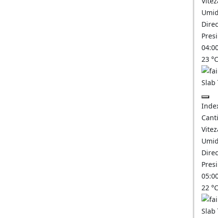
Vitez
Umid
Direc
Pres
04:0
23
°
Slab
Inde
Canti
Vitez
Umid
Direc
Pres
05:0
22
°
Slab