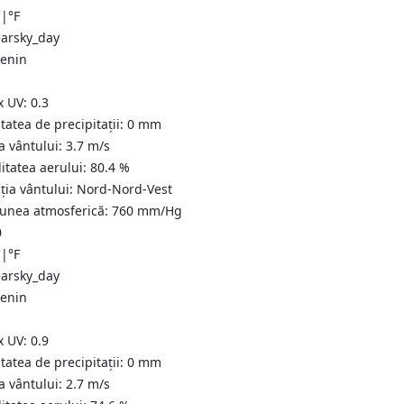
C
|
°F
senin
x UV:
0.3
tatea de precipitații:
0
mm
a vântului:
3.7
m/s
itatea aerului:
80.4
%
ția vântului:
Nord-Nord-Vest
iunea atmosferică:
760
mm/Hg
0
C
|
°F
senin
x UV:
0.9
tatea de precipitații:
0
mm
a vântului:
2.7
m/s