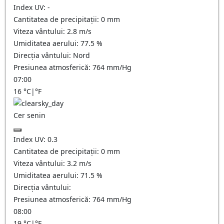
Index UV:
-
Cantitatea de precipitații:
0
mm
Viteza vântului:
2.8
m/s
Umiditatea aerului:
77.5
%
Direcția vântului:
Nord
Presiunea atmosferică:
764
mm/Hg
07:00
16
°C
|
°F
Cer senin
Index UV:
0.3
Cantitatea de precipitații:
0
mm
Viteza vântului:
3.2
m/s
Umiditatea aerului:
71.5
%
Direcția vântului:
Presiunea atmosferică:
764
mm/Hg
08:00
19
°C
|
°F