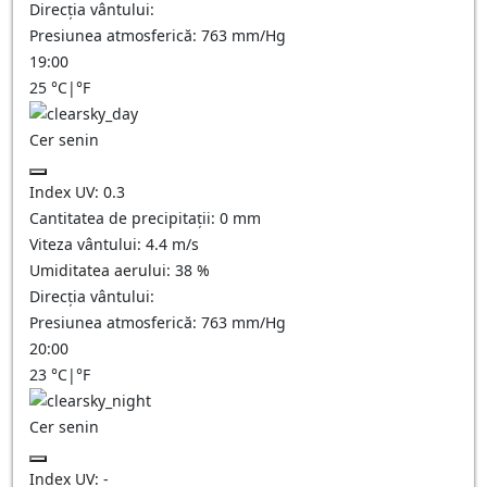
Direcția vântului:
Presiunea atmosferică:
763
mm/Hg
19:00
25
°C
|
°F
Cer senin
Index UV:
0.3
Cantitatea de precipitații:
0
mm
Viteza vântului:
4.4
m/s
Umiditatea aerului:
38
%
Direcția vântului:
Presiunea atmosferică:
763
mm/Hg
20:00
23
°C
|
°F
Cer senin
Index UV:
-