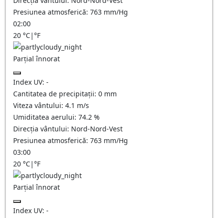
Direcția vântului:
Nord-Nord-Vest
Presiunea atmosferică:
763
mm/Hg
02:00
20
°C
|
°F
Parțial înnorat
Index UV:
-
Cantitatea de precipitații:
0
mm
Viteza vântului:
4.1
m/s
Umiditatea aerului:
74.2
%
Direcția vântului:
Nord-Nord-Vest
Presiunea atmosferică:
763
mm/Hg
03:00
20
°C
|
°F
Parțial înnorat
Index UV:
-