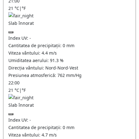
21:00
21
°C
|
°F
Slab înnorat
Index UV:
-
Cantitatea de precipitații:
0
mm
Viteza vântului:
4.4
m/s
Umiditatea aerului:
91.3
%
Direcția vântului:
Nord-Nord-Vest
Presiunea atmosferică:
762
mm/Hg
22:00
21
°C
|
°F
Slab înnorat
Index UV:
-
Cantitatea de precipitații:
0
mm
Viteza vântului:
4.7
m/s