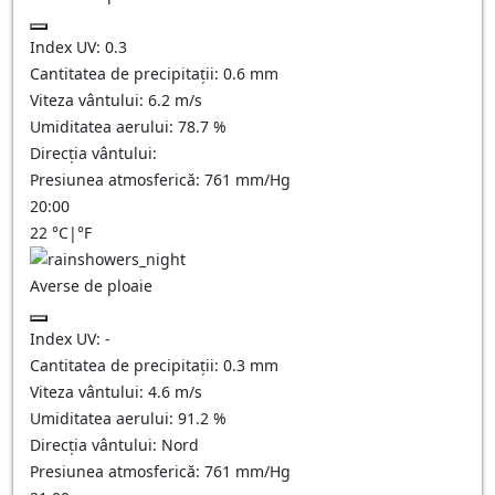
Index UV:
0.3
Cantitatea de precipitații:
0.6 mm
Viteza vântului:
6.2
m/s
Umiditatea aerului:
78.7
%
Direcția vântului:
Presiunea atmosferică:
761
mm/Hg
20:00
22
°C
|
°F
Averse de ploaie
Index UV:
-
Cantitatea de precipitații:
0.3 mm
Viteza vântului:
4.6
m/s
Umiditatea aerului:
91.2
%
Direcția vântului:
Nord
Presiunea atmosferică:
761
mm/Hg