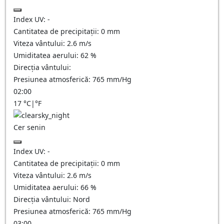
Index UV:
-
Cantitatea de precipitații:
0
mm
Viteza vântului:
2.6
m/s
Umiditatea aerului:
62
%
Direcția vântului:
Presiunea atmosferică:
765
mm/Hg
02:00
17
°C
|
°F
Cer senin
Index UV:
-
Cantitatea de precipitații:
0
mm
Viteza vântului:
2.6
m/s
Umiditatea aerului:
66
%
Direcția vântului:
Nord
Presiunea atmosferică:
765
mm/Hg
03:00