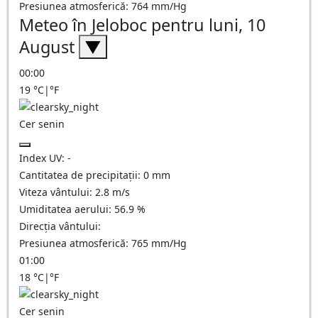
Presiunea atmosferică:
764
mm/Hg
Meteo în Jeloboc pentru luni, 10
August
▼
00:00
19
°C
|
°F
Cer senin
Index UV:
-
Cantitatea de precipitații:
0
mm
Viteza vântului:
2.8
m/s
Umiditatea aerului:
56.9
%
Direcția vântului:
Presiunea atmosferică:
765
mm/Hg
01:00
18
°C
|
°F
Cer senin