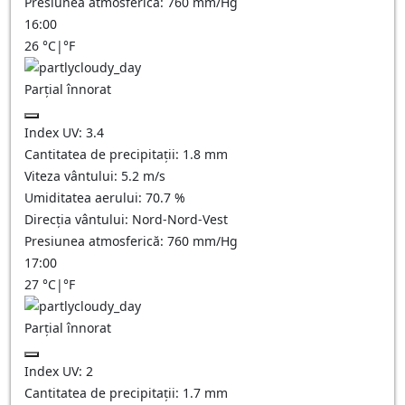
Presiunea atmosferică:
760
mm/Hg
16:00
26
°C
|
°F
Parțial înnorat
Index UV:
3.4
Cantitatea de precipitații:
1.8
mm
Viteza vântului:
5.2
m/s
Umiditatea aerului:
70.7
%
Direcția vântului:
Nord-Nord-Vest
Presiunea atmosferică:
760
mm/Hg
17:00
27
°C
|
°F
Parțial înnorat
Index UV:
2
Cantitatea de precipitații:
1.7
mm