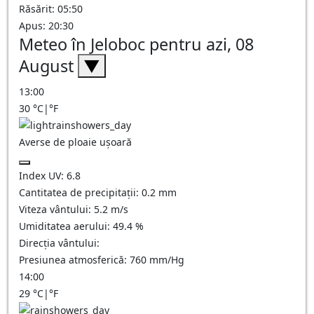
Răsărit: 05:50
Apus: 20:30
Meteo în Jeloboc pentru azi, 08
August
▼
13:00
30
°C
|
°F
Averse de ploaie ușoară
Index UV:
6.8
Cantitatea de precipitații:
0.2 mm
Viteza vântului:
5.2
m/s
Umiditatea aerului:
49.4
%
Direcția vântului:
Presiunea atmosferică:
760
mm/Hg
14:00
29
°C
|
°F