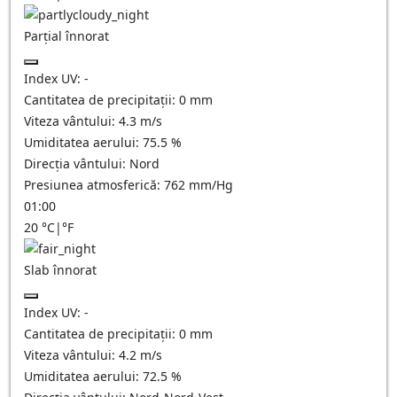
Parțial înnorat
Index UV:
-
Cantitatea de precipitații:
0
mm
Viteza vântului:
4.3
m/s
Umiditatea aerului:
75.5
%
Direcția vântului:
Nord
Presiunea atmosferică:
762
mm/Hg
01:00
20
°C
|
°F
Slab înnorat
Index UV:
-
Cantitatea de precipitații:
0
mm
Viteza vântului:
4.2
m/s
Umiditatea aerului:
72.5
%