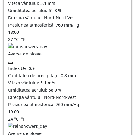
Viteza vântului:
5.1
m/s
Umiditatea aerului:
61.8
%
Direcția vântului:
Nord-Nord-Vest
Presiunea atmosferică:
760
mm/Hg
18:00
27
°C
|
°F
Averse de ploaie
Index UV:
0.9
Cantitatea de precipitații:
0.8 mm
Viteza vântului:
5.1
m/s
Umiditatea aerului:
58.9
%
Direcția vântului:
Nord-Nord-Vest
Presiunea atmosferică:
760
mm/Hg
19:00
24
°C
|
°F
Averse de ploaie