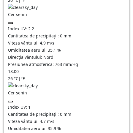
26
°C
|
°F
Cer senin
Index UV:
2.2
Cantitatea de precipitații:
0
mm
Viteza vântului:
4.9
m/s
Umiditatea aerului:
35.1
%
Direcția vântului:
Nord
Presiunea atmosferică:
763
mm/Hg
18:00
26
°C
|
°F
Cer senin
Index UV:
1
Cantitatea de precipitații:
0
mm
Viteza vântului:
4.7
m/s
Umiditatea aerului:
35.9
%