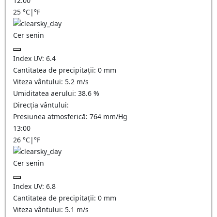
12:00
25
°C
|
°F
Cer senin
Index UV:
6.4
Cantitatea de precipitații:
0
mm
Viteza vântului:
5.2
m/s
Umiditatea aerului:
38.6
%
Direcția vântului:
Presiunea atmosferică:
764
mm/Hg
13:00
26
°C
|
°F
Cer senin
Index UV:
6.8
Cantitatea de precipitații:
0
mm
Viteza vântului:
5.1
m/s