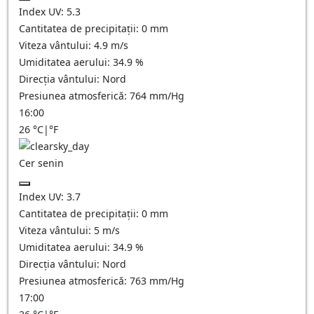
Index UV:
5.3
Cantitatea de precipitații:
0
mm
Viteza vântului:
4.9
m/s
Umiditatea aerului:
34.9
%
Direcția vântului:
Nord
Presiunea atmosferică:
764
mm/Hg
16:00
26
°C
|
°F
Cer senin
Index UV:
3.7
Cantitatea de precipitații:
0
mm
Viteza vântului:
5
m/s
Umiditatea aerului:
34.9
%
Direcția vântului:
Nord
Presiunea atmosferică:
763
mm/Hg
17:00