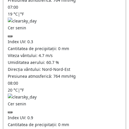
Presiunea atmosferică:
764
mm/Hg
07:00
19
°C
|
°F
Cer senin
Index UV:
0.3
Cantitatea de precipitații:
0
mm
Viteza vântului:
4.7
m/s
Umiditatea aerului:
60.7
%
Direcția vântului:
Nord-Nord-Est
Presiunea atmosferică:
764
mm/Hg
08:00
20
°C
|
°F
Cer senin
Index UV:
0.9
Cantitatea de precipitații:
0
mm