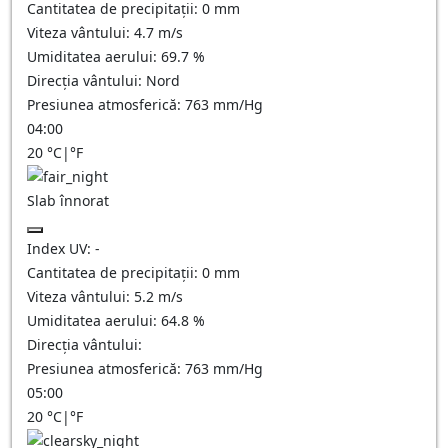
Cantitatea de precipitații:
0
mm
Viteza vântului:
4.7
m/s
Umiditatea aerului:
69.7
%
Direcția vântului:
Nord
Presiunea atmosferică:
763
mm/Hg
04:00
20
°C
|
°F
Slab înnorat
Index UV:
-
Cantitatea de precipitații:
0
mm
Viteza vântului:
5.2
m/s
Umiditatea aerului:
64.8
%
Direcția vântului:
Presiunea atmosferică:
763
mm/Hg
05:00
20
°C
|
°F