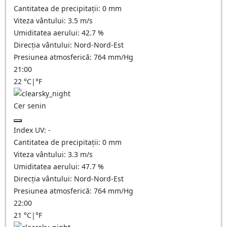
Cantitatea de precipitații:
0
mm
Viteza vântului:
3.5
m/s
Umiditatea aerului:
42.7
%
Direcția vântului:
Nord-Nord-Est
Presiunea atmosferică:
764
mm/Hg
21:00
22
°C
|
°F
Cer senin
Index UV:
-
Cantitatea de precipitații:
0
mm
Viteza vântului:
3.3
m/s
Umiditatea aerului:
47.7
%
Direcția vântului:
Nord-Nord-Est
Presiunea atmosferică:
764
mm/Hg
22:00
21
°C
|
°F