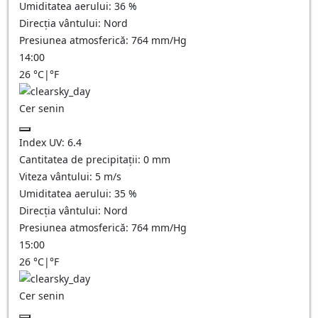
Umiditatea aerului:
36
%
Direcția vântului:
Nord
Presiunea atmosferică:
764
mm/Hg
14:00
26
°C
|
°F
Cer senin
Index UV:
6.4
Cantitatea de precipitații:
0
mm
Viteza vântului:
5
m/s
Umiditatea aerului:
35
%
Direcția vântului:
Nord
Presiunea atmosferică:
764
mm/Hg
15:00
26
°C
|
°F
Cer senin