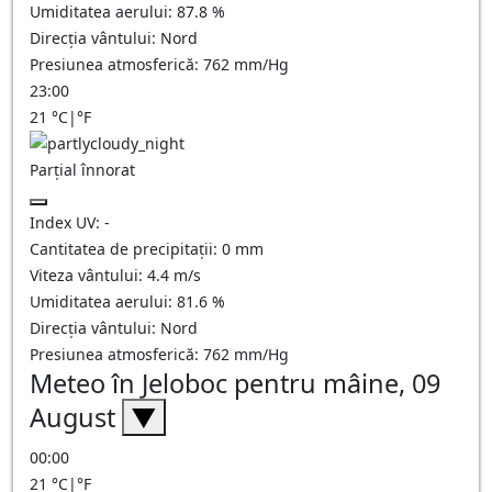
Umiditatea aerului:
87.8
%
Direcția vântului:
Nord
Presiunea atmosferică:
762
mm/Hg
23:00
21
°C
|
°F
Parțial înnorat
Index UV:
-
Cantitatea de precipitații:
0
mm
Viteza vântului:
4.4
m/s
Umiditatea aerului:
81.6
%
Direcția vântului:
Nord
Presiunea atmosferică:
762
mm/Hg
Meteo în Jeloboc pentru mâine, 09
August
▼
00:00
21
°C
|
°F