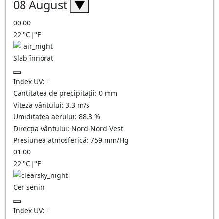
08 August
▼
00:00
22
°C
|
°F
Slab înnorat
Index UV:
-
Cantitatea de precipitații:
0
mm
Viteza vântului:
3.3
m/s
Umiditatea aerului:
88.3
%
Direcția vântului:
Nord-Nord-Vest
Presiunea atmosferică:
759
mm/Hg
01:00
22
°C
|
°F
Cer senin
Index UV:
-