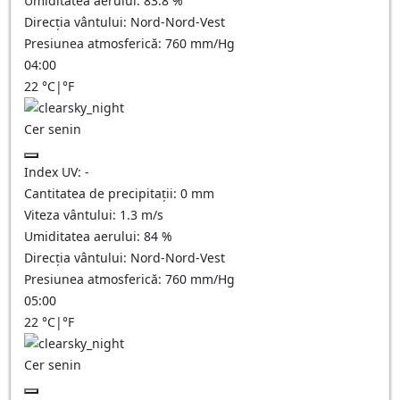
Umiditatea aerului:
83.8
%
Direcția vântului:
Nord-Nord-Vest
Presiunea atmosferică:
760
mm/Hg
04:00
22
°C
|
°F
Cer senin
Index UV:
-
Cantitatea de precipitații:
0
mm
Viteza vântului:
1.3
m/s
Umiditatea aerului:
84
%
Direcția vântului:
Nord-Nord-Vest
Presiunea atmosferică:
760
mm/Hg
05:00
22
°C
|
°F
Cer senin