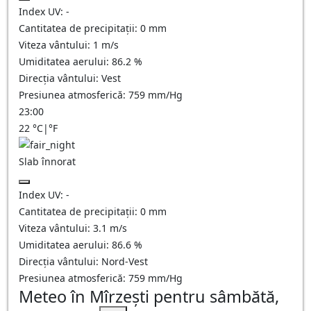
Index UV:
-
Cantitatea de precipitații:
0
mm
Viteza vântului:
1
m/s
Umiditatea aerului:
86.2
%
Direcția vântului:
Vest
Presiunea atmosferică:
759
mm/Hg
23:00
22
°C
|
°F
Slab înnorat
Index UV:
-
Cantitatea de precipitații:
0
mm
Viteza vântului:
3.1
m/s
Umiditatea aerului:
86.6
%
Direcția vântului:
Nord-Vest
Presiunea atmosferică:
759
mm/Hg
Meteo în Mîrzeşti pentru sâmbătă,