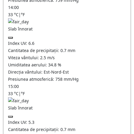
Presiunea atmosferică:
759
mm/Hg
14:00
33
°C
|
°F
Slab înnorat
Index UV:
6.6
Cantitatea de precipitații:
0.7
mm
Viteza vântului:
2.5
m/s
Umiditatea aerului:
34.8
%
Direcția vântului:
Est-Nord-Est
Presiunea atmosferică:
758
mm/Hg
15:00
33
°C
|
°F
Slab înnorat
Index UV:
5.3
Cantitatea de precipitații:
0.7
mm