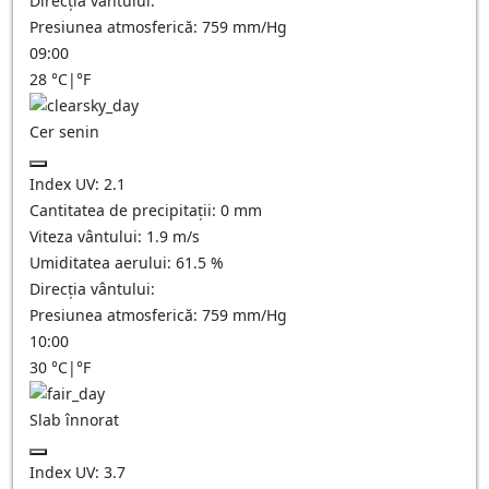
Direcția vântului:
Presiunea atmosferică:
759
mm/Hg
09:00
28
°C
|
°F
Cer senin
Index UV:
2.1
Cantitatea de precipitații:
0
mm
Viteza vântului:
1.9
m/s
Umiditatea aerului:
61.5
%
Direcția vântului:
Presiunea atmosferică:
759
mm/Hg
10:00
30
°C
|
°F
Slab înnorat
Index UV:
3.7