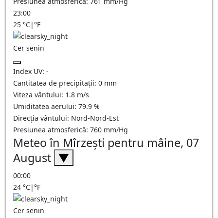
Presiunea atmosferică:
761
mm/Hg
23:00
25
°C
|
°F
Cer senin
Index UV:
-
Cantitatea de precipitații:
0
mm
Viteza vântului:
1.8
m/s
Umiditatea aerului:
79.9
%
Direcția vântului:
Nord-Nord-Est
Presiunea atmosferică:
760
mm/Hg
Meteo în Mîrzeşti pentru mâine, 07
August
▼
00:00
24
°C
|
°F
Cer senin