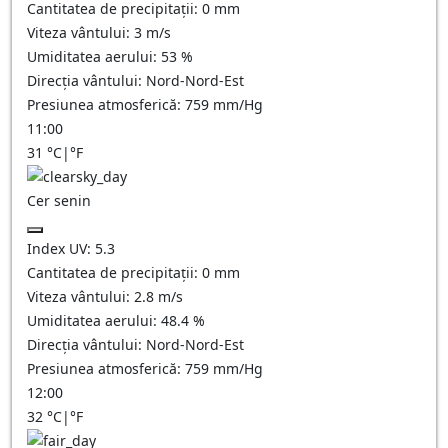
Cantitatea de precipitații:
0
mm
Viteza vântului:
3
m/s
Umiditatea aerului:
53
%
Direcția vântului:
Nord-Nord-Est
Presiunea atmosferică:
759
mm/Hg
11:00
31
°C
|
°F
Cer senin
Index UV:
5.3
Cantitatea de precipitații:
0
mm
Viteza vântului:
2.8
m/s
Umiditatea aerului:
48.4
%
Direcția vântului:
Nord-Nord-Est
Presiunea atmosferică:
759
mm/Hg
12:00
32
°C
|
°F