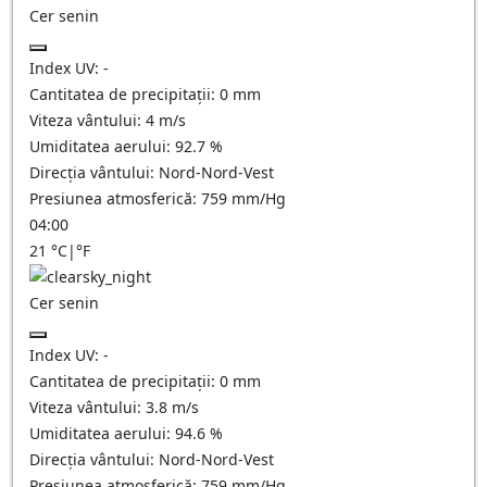
Cer senin
Index UV:
-
Cantitatea de precipitații:
0
mm
Viteza vântului:
4
m/s
Umiditatea aerului:
92.7
%
Direcția vântului:
Nord-Nord-Vest
Presiunea atmosferică:
759
mm/Hg
04:00
21
°C
|
°F
Cer senin
Index UV:
-
Cantitatea de precipitații:
0
mm
Viteza vântului:
3.8
m/s
Umiditatea aerului:
94.6
%
Direcția vântului:
Nord-Nord-Vest
Presiunea atmosferică:
759
mm/Hg