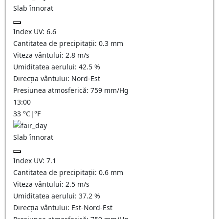
Slab înnorat
Index UV:
6.6
Cantitatea de precipitații:
0.3
mm
Viteza vântului:
2.8
m/s
Umiditatea aerului:
42.5
%
Direcția vântului:
Nord-Est
Presiunea atmosferică:
759
mm/Hg
13:00
33
°C
|
°F
Slab înnorat
Index UV:
7.1
Cantitatea de precipitații:
0.6
mm
Viteza vântului:
2.5
m/s
Umiditatea aerului:
37.2
%
Direcția vântului:
Est-Nord-Est