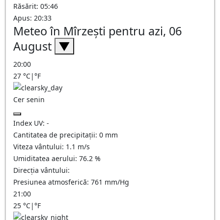
Răsărit: 05:46
Apus: 20:33
Meteo în Mîrzeşti pentru azi, 06
August
▼
20:00
27
°C
|
°F
Cer senin
Index UV:
-
Cantitatea de precipitații:
0
mm
Viteza vântului:
1.1
m/s
Umiditatea aerului:
76.2
%
Direcția vântului:
Presiunea atmosferică:
761
mm/Hg
21:00
25
°C
|
°F