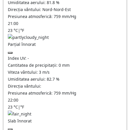
Umiditatea aerului:
81.8
%
Direcția vântului:
Nord-Nord-Est
Presiunea atmosferică:
759
mm/Hg
21:00
23
°C
|
°F
Parțial înnorat
Index UV:
-
Cantitatea de precipitații:
0
mm
Viteza vântului:
3
m/s
Umiditatea aerului:
82.7
%
Direcția vântului:
Presiunea atmosferică:
759
mm/Hg
22:00
23
°C
|
°F
Slab înnorat