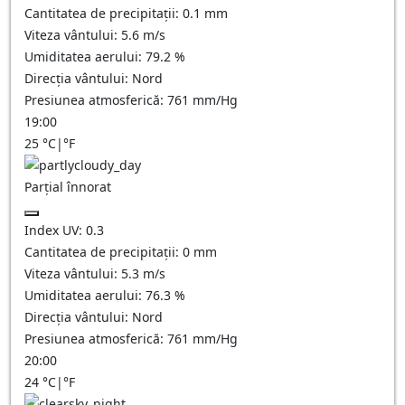
Cantitatea de precipitații:
0.1 mm
Viteza vântului:
5.6
m/s
Umiditatea aerului:
79.2
%
Direcția vântului:
Nord
Presiunea atmosferică:
761
mm/Hg
19:00
25
°C
|
°F
Parțial înnorat
Index UV:
0.3
Cantitatea de precipitații:
0
mm
Viteza vântului:
5.3
m/s
Umiditatea aerului:
76.3
%
Direcția vântului:
Nord
Presiunea atmosferică:
761
mm/Hg
20:00
24
°C
|
°F