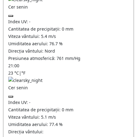
Cer senin
Index UV:
-
Cantitatea de precipitații:
0
mm
Viteza vântului:
5.4
m/s
Umiditatea aerului:
76.7
%
Direcția vântului:
Nord
Presiunea atmosferică:
761
mm/Hg
21:00
23
°C
|
°F
Cer senin
Index UV:
-
Cantitatea de precipitații:
0
mm
Viteza vântului:
5.1
m/s
Umiditatea aerului:
77.4
%
Direcția vântului: