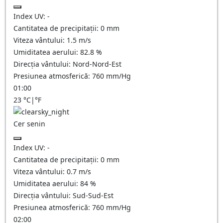
Index UV:
-
Cantitatea de precipitații:
0
mm
Viteza vântului:
1.5
m/s
Umiditatea aerului:
82.8
%
Direcția vântului:
Nord-Nord-Est
Presiunea atmosferică:
760
mm/Hg
01:00
23
°C
|
°F
Cer senin
Index UV:
-
Cantitatea de precipitații:
0
mm
Viteza vântului:
0.7
m/s
Umiditatea aerului:
84
%
Direcția vântului:
Sud-Sud-Est
Presiunea atmosferică:
760
mm/Hg
02:00