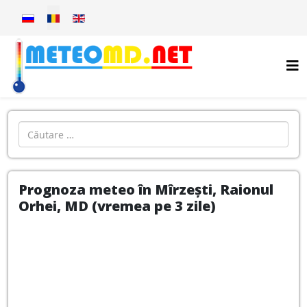
Selectați limba dvs
Introdu localitatea:
Prognoza meteo în Mîrzești, Raionul
Orhei, MD (vremea pe 3 zile)