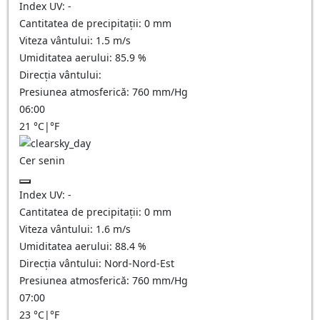
Index UV:
-
Cantitatea de precipitații:
0
mm
Viteza vântului:
1.5
m/s
Umiditatea aerului:
85.9
%
Direcția vântului:
Presiunea atmosferică:
760
mm/Hg
06:00
21
°C
|
°F
Cer senin
Index UV:
-
Cantitatea de precipitații:
0
mm
Viteza vântului:
1.6
m/s
Umiditatea aerului:
88.4
%
Direcția vântului:
Nord-Nord-Est
Presiunea atmosferică:
760
mm/Hg
07:00
23
°C
|
°F