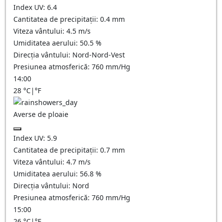
Index UV:
6.4
Cantitatea de precipitații:
0.4 mm
Viteza vântului:
4.5
m/s
Umiditatea aerului:
50.5
%
Direcția vântului:
Nord-Nord-Vest
Presiunea atmosferică:
760
mm/Hg
14:00
28
°C
|
°F
Averse de ploaie
Index UV:
5.9
Cantitatea de precipitații:
0.7 mm
Viteza vântului:
4.7
m/s
Umiditatea aerului:
56.8
%
Direcția vântului:
Nord
Presiunea atmosferică:
760
mm/Hg
15:00
26
°C
|
°F