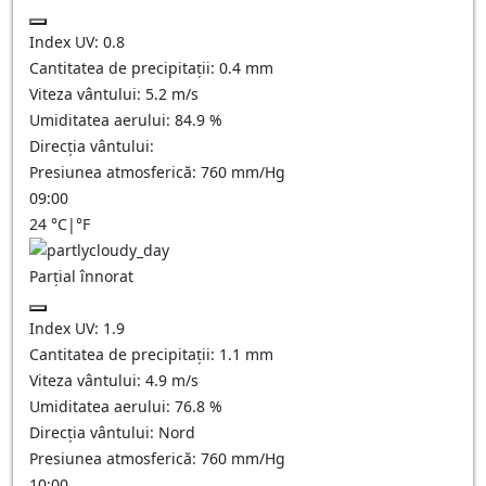
Index UV:
0.8
Cantitatea de precipitații:
0.4
mm
Viteza vântului:
5.2
m/s
Umiditatea aerului:
84.9
%
Direcția vântului:
Presiunea atmosferică:
760
mm/Hg
09:00
24
°C
|
°F
Parțial înnorat
Index UV:
1.9
Cantitatea de precipitații:
1.1
mm
Viteza vântului:
4.9
m/s
Umiditatea aerului:
76.8
%
Direcția vântului:
Nord
Presiunea atmosferică:
760
mm/Hg
10:00