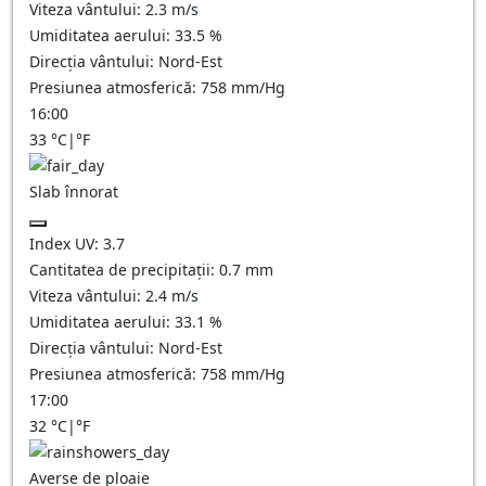
Viteza vântului:
2.3
m/s
Umiditatea aerului:
33.5
%
Direcția vântului:
Nord-Est
Presiunea atmosferică:
758
mm/Hg
16:00
33
°C
|
°F
Slab înnorat
Index UV:
3.7
Cantitatea de precipitații:
0.7
mm
Viteza vântului:
2.4
m/s
Umiditatea aerului:
33.1
%
Direcția vântului:
Nord-Est
Presiunea atmosferică:
758
mm/Hg
17:00
32
°C
|
°F
Averse de ploaie