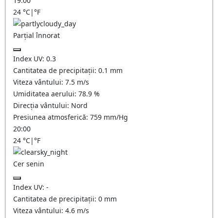
19:00
24
°C
|
°F
Parțial înnorat
Index UV:
0.3
Cantitatea de precipitații:
0.1
mm
Viteza vântului:
7.5
m/s
Umiditatea aerului:
78.9
%
Direcția vântului:
Nord
Presiunea atmosferică:
759
mm/Hg
20:00
24
°C
|
°F
Cer senin
Index UV:
-
Cantitatea de precipitații:
0
mm
Viteza vântului:
4.6
m/s