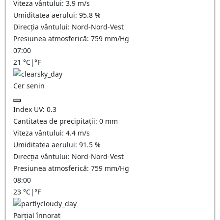
Viteza vântului:
3.9
m/s
Umiditatea aerului:
95.8
%
Direcția vântului:
Nord-Nord-Vest
Presiunea atmosferică:
759
mm/Hg
07:00
21
°C
|
°F
Cer senin
Index UV:
0.3
Cantitatea de precipitații:
0
mm
Viteza vântului:
4.4
m/s
Umiditatea aerului:
91.5
%
Direcția vântului:
Nord-Nord-Vest
Presiunea atmosferică:
759
mm/Hg
08:00
23
°C
|
°F
Parțial înnorat