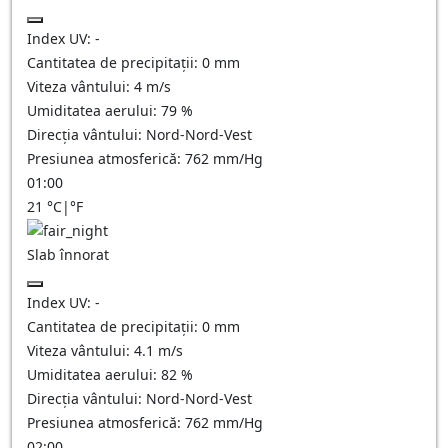
Index UV:
-
Cantitatea de precipitații:
0
mm
Viteza vântului:
4
m/s
Umiditatea aerului:
79
%
Direcția vântului:
Nord-Nord-Vest
Presiunea atmosferică:
762
mm/Hg
01:00
21
°C
|
°F
Slab înnorat
Index UV:
-
Cantitatea de precipitații:
0
mm
Viteza vântului:
4.1
m/s
Umiditatea aerului:
82
%
Direcția vântului:
Nord-Nord-Vest
Presiunea atmosferică:
762
mm/Hg
02:00