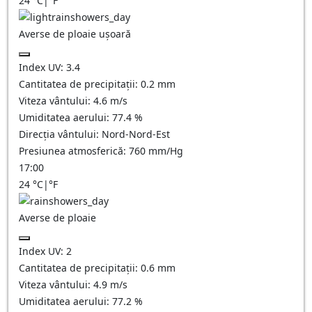
24
°C
|
°F
Averse de ploaie ușoară
Index UV:
3.4
Cantitatea de precipitații:
0.2 mm
Viteza vântului:
4.6
m/s
Umiditatea aerului:
77.4
%
Direcția vântului:
Nord-Nord-Est
Presiunea atmosferică:
760
mm/Hg
17:00
24
°C
|
°F
Averse de ploaie
Index UV:
2
Cantitatea de precipitații:
0.6 mm
Viteza vântului:
4.9
m/s
Umiditatea aerului:
77.2
%