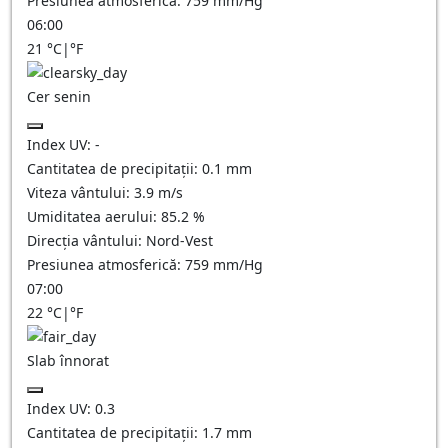
Presiunea atmosferică:
759
mm/Hg
06:00
21
°C
|
°F
Cer senin
Index UV:
-
Cantitatea de precipitații:
0.1
mm
Viteza vântului:
3.9
m/s
Umiditatea aerului:
85.2
%
Direcția vântului:
Nord-Vest
Presiunea atmosferică:
759
mm/Hg
07:00
22
°C
|
°F
Slab înnorat
Index UV:
0.3
Cantitatea de precipitații:
1.7
mm