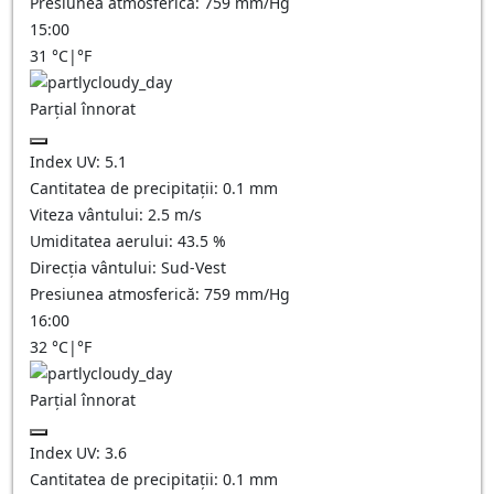
Presiunea atmosferică:
759
mm/Hg
15:00
31
°C
|
°F
Parțial înnorat
Index UV:
5.1
Cantitatea de precipitații:
0.1
mm
Viteza vântului:
2.5
m/s
Umiditatea aerului:
43.5
%
Direcția vântului:
Sud-Vest
Presiunea atmosferică:
759
mm/Hg
16:00
32
°C
|
°F
Parțial înnorat
Index UV:
3.6
Cantitatea de precipitații:
0.1
mm