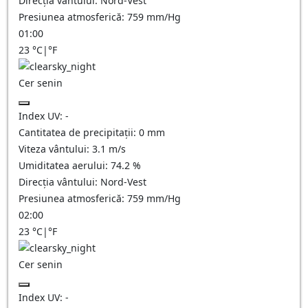
Direcția vântului:
Nord-Vest
Presiunea atmosferică:
759
mm/Hg
01:00
23
°C
|
°F
Cer senin
Index UV:
-
Cantitatea de precipitații:
0
mm
Viteza vântului:
3.1
m/s
Umiditatea aerului:
74.2
%
Direcția vântului:
Nord-Vest
Presiunea atmosferică:
759
mm/Hg
02:00
23
°C
|
°F
Cer senin
Index UV:
-