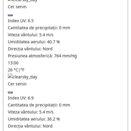
Cer senin
Index UV:
6.5
Cantitatea de precipitații:
0
mm
Viteza vântului:
5.4
m/s
Umiditatea aerului:
40.7
%
Direcția vântului:
Nord
Presiunea atmosferică:
764
mm/Hg
13:00
26
°C
|
°F
Cer senin
Index UV:
6.9
Cantitatea de precipitații:
0
mm
Viteza vântului:
5.4
m/s
Umiditatea aerului:
36.2
%
Direcția vântului:
Nord