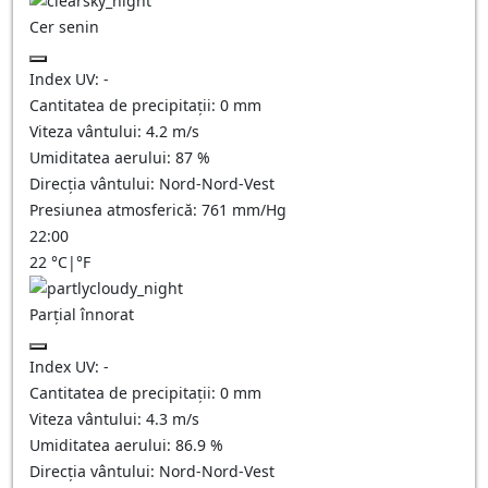
Cer senin
Index UV:
-
Cantitatea de precipitații:
0
mm
Viteza vântului:
4.2
m/s
Umiditatea aerului:
87
%
Direcția vântului:
Nord-Nord-Vest
Presiunea atmosferică:
761
mm/Hg
22:00
22
°C
|
°F
Parțial înnorat
Index UV:
-
Cantitatea de precipitații:
0
mm
Viteza vântului:
4.3
m/s
Umiditatea aerului:
86.9
%
Direcția vântului:
Nord-Nord-Vest