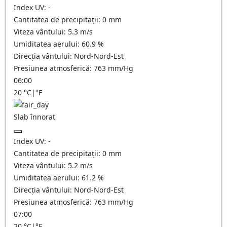
Index UV:
-
Cantitatea de precipitații:
0
mm
Viteza vântului:
5.3
m/s
Umiditatea aerului:
60.9
%
Direcția vântului:
Nord-Nord-Est
Presiunea atmosferică:
763
mm/Hg
06:00
20
°C
|
°F
Slab înnorat
Index UV:
-
Cantitatea de precipitații:
0
mm
Viteza vântului:
5.2
m/s
Umiditatea aerului:
61.2
%
Direcția vântului:
Nord-Nord-Est
Presiunea atmosferică:
763
mm/Hg
07:00
20
°C
|
°F