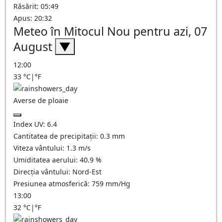
Răsărit: 05:49
Apus: 20:32
Meteo în Mitocul Nou pentru azi, 07
August
▼
12:00
33
°C
|
°F
Averse de ploaie
Index UV:
6.4
Cantitatea de precipitații:
0.3 mm
Viteza vântului:
1.3
m/s
Umiditatea aerului:
40.9
%
Direcția vântului:
Nord-Est
Presiunea atmosferică:
759
mm/Hg
13:00
32
°C
|
°F