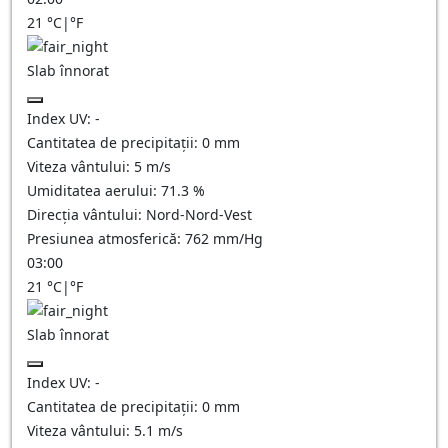
21
°C
|
°F
Slab înnorat
Index UV:
-
Cantitatea de precipitații:
0
mm
Viteza vântului:
5
m/s
Umiditatea aerului:
71.3
%
Direcția vântului:
Nord-Nord-Vest
Presiunea atmosferică:
762
mm/Hg
03:00
21
°C
|
°F
Slab înnorat
Index UV:
-
Cantitatea de precipitații:
0
mm
Viteza vântului:
5.1
m/s