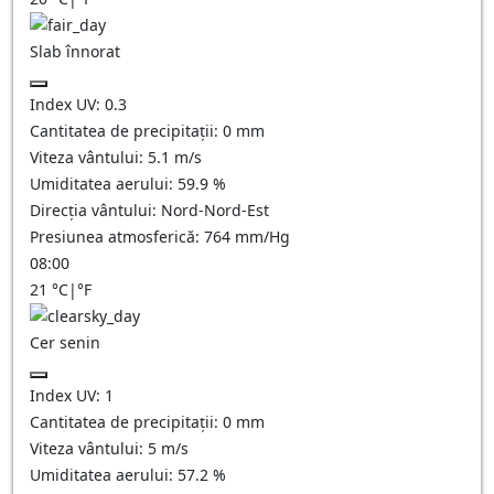
Slab înnorat
Index UV:
0.3
Cantitatea de precipitații:
0
mm
Viteza vântului:
5.1
m/s
Umiditatea aerului:
59.9
%
Direcția vântului:
Nord-Nord-Est
Presiunea atmosferică:
764
mm/Hg
08:00
21
°C
|
°F
Cer senin
Index UV:
1
Cantitatea de precipitații:
0
mm
Viteza vântului:
5
m/s
Umiditatea aerului:
57.2
%