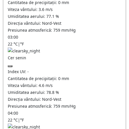
Cantitatea de precipitații:
0
mm
Viteza vântului:
3.6
m/s
Umiditatea aerului:
77.1
%
Direcția vântului:
Nord-Vest
Presiunea atmosferică:
759
mm/Hg
03:00
22
°C
|
°F
Cer senin
Index UV:
-
Cantitatea de precipitații:
0
mm
Viteza vântului:
4.6
m/s
Umiditatea aerului:
78.8
%
Direcția vântului:
Nord-Vest
Presiunea atmosferică:
759
mm/Hg
04:00
22
°C
|
°F