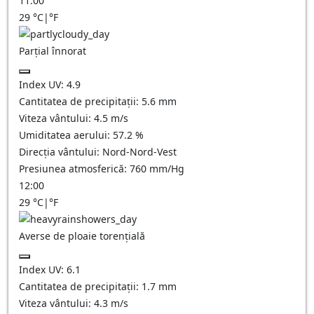
11:00
29
°C
|
°F
Parțial înnorat
Index UV:
4.9
Cantitatea de precipitații:
5.6
mm
Viteza vântului:
4.5
m/s
Umiditatea aerului:
57.2
%
Direcția vântului:
Nord-Nord-Vest
Presiunea atmosferică:
760
mm/Hg
12:00
29
°C
|
°F
Averse de ploaie torențială
Index UV:
6.1
Cantitatea de precipitații:
1.7 mm
Viteza vântului:
4.3
m/s