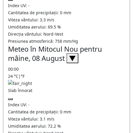
Index UV:
-
Cantitatea de precipitații:
0
mm
Viteza vântului:
3.3
m/s
Umiditatea aerului:
69.5
%
Direcția vântului:
Nord-Vest
Presiunea atmosferică:
758
mm/Hg
Meteo în Mitocul Nou pentru
mâine, 08 August
▼
00:00
24
°C
|
°F
Slab înnorat
Index UV:
-
Cantitatea de precipitații:
0
mm
Viteza vântului:
3.1
m/s
Umiditatea aerului:
72.2
%