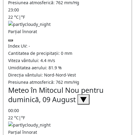
Presiunea atmosferică:
762
mm/Hg
23:00
22
°C
|
°F
Parțial înnorat
Index UV:
-
Cantitatea de precipitații:
0
mm
Viteza vântului:
4.4
m/s
Umiditatea aerului:
81.9
%
Direcția vântului:
Nord-Nord-Vest
Presiunea atmosferică:
762
mm/Hg
Meteo în Mitocul Nou pentru
duminică, 09 August
▼
00:00
22
°C
|
°F
Parțial înnorat