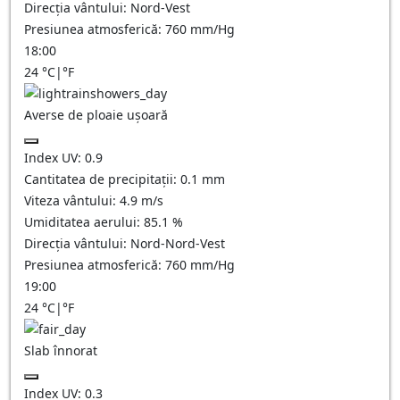
Direcția vântului:
Nord-Vest
Presiunea atmosferică:
760
mm/Hg
18:00
24
°C
|
°F
Averse de ploaie ușoară
Index UV:
0.9
Cantitatea de precipitații:
0.1 mm
Viteza vântului:
4.9
m/s
Umiditatea aerului:
85.1
%
Direcția vântului:
Nord-Nord-Vest
Presiunea atmosferică:
760
mm/Hg
19:00
24
°C
|
°F
Slab înnorat
Index UV:
0.3