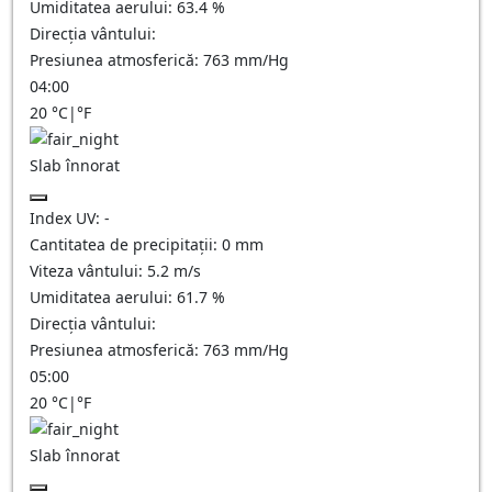
Umiditatea aerului:
63.4
%
Direcția vântului:
Presiunea atmosferică:
763
mm/Hg
04:00
20
°C
|
°F
Slab înnorat
Index UV:
-
Cantitatea de precipitații:
0
mm
Viteza vântului:
5.2
m/s
Umiditatea aerului:
61.7
%
Direcția vântului:
Presiunea atmosferică:
763
mm/Hg
05:00
20
°C
|
°F
Slab înnorat