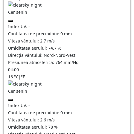
Cer senin
Index UV:
-
Cantitatea de precipitații:
0
mm
Viteza vântului:
2.7
m/s
Umiditatea aerului:
74.7
%
Direcția vântului:
Nord-Nord-Vest
Presiunea atmosferică:
764
mm/Hg
04:00
16
°C
|
°F
Cer senin
Index UV:
-
Cantitatea de precipitații:
0
mm
Viteza vântului:
2.6
m/s
Umiditatea aerului:
78
%