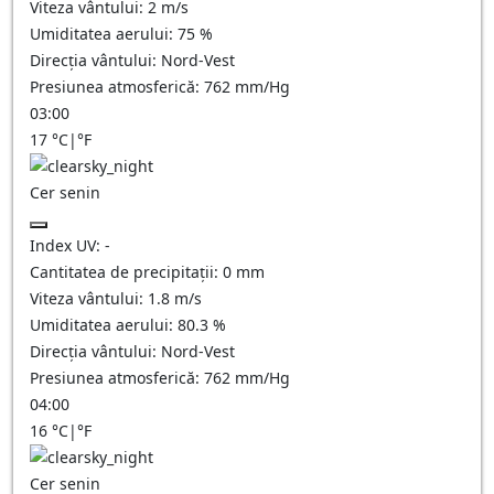
Viteza vântului:
2
m/s
Umiditatea aerului:
75
%
Direcția vântului:
Nord-Vest
Presiunea atmosferică:
762
mm/Hg
03:00
17
°C
|
°F
Cer senin
Index UV:
-
Cantitatea de precipitații:
0
mm
Viteza vântului:
1.8
m/s
Umiditatea aerului:
80.3
%
Direcția vântului:
Nord-Vest
Presiunea atmosferică:
762
mm/Hg
04:00
16
°C
|
°F
Cer senin