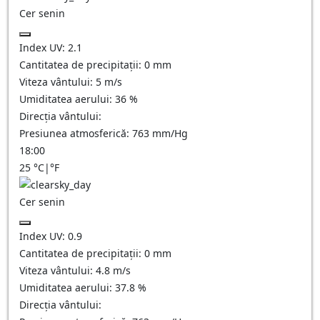
Cer senin
Index UV:
2.1
Cantitatea de precipitații:
0
mm
Viteza vântului:
5
m/s
Umiditatea aerului:
36
%
Direcția vântului:
Presiunea atmosferică:
763
mm/Hg
18:00
25
°C
|
°F
Cer senin
Index UV:
0.9
Cantitatea de precipitații:
0
mm
Viteza vântului:
4.8
m/s
Umiditatea aerului:
37.8
%
Direcția vântului: