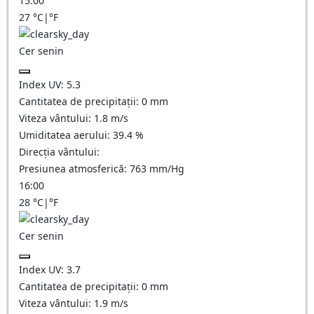
15:00
27
°C
|
°F
Cer senin
Index UV:
5.3
Cantitatea de precipitații:
0
mm
Viteza vântului:
1.8
m/s
Umiditatea aerului:
39.4
%
Direcția vântului:
Presiunea atmosferică:
763
mm/Hg
16:00
28
°C
|
°F
Cer senin
Index UV:
3.7
Cantitatea de precipitații:
0
mm
Viteza vântului:
1.9
m/s