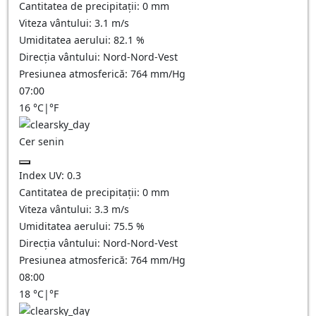
Cantitatea de precipitații:
0
mm
Viteza vântului:
3.1
m/s
Umiditatea aerului:
82.1
%
Direcția vântului:
Nord-Nord-Vest
Presiunea atmosferică:
764
mm/Hg
07:00
16
°C
|
°F
Cer senin
Index UV:
0.3
Cantitatea de precipitații:
0
mm
Viteza vântului:
3.3
m/s
Umiditatea aerului:
75.5
%
Direcția vântului:
Nord-Nord-Vest
Presiunea atmosferică:
764
mm/Hg
08:00
18
°C
|
°F