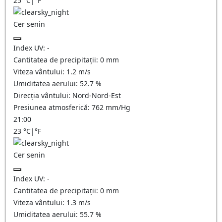
25
°C
|
°F
Cer senin
Index UV:
-
Cantitatea de precipitații:
0
mm
Viteza vântului:
1.2
m/s
Umiditatea aerului:
52.7
%
Direcția vântului:
Nord-Nord-Est
Presiunea atmosferică:
762
mm/Hg
21:00
23
°C
|
°F
Cer senin
Index UV:
-
Cantitatea de precipitații:
0
mm
Viteza vântului:
1.3
m/s
Umiditatea aerului:
55.7
%