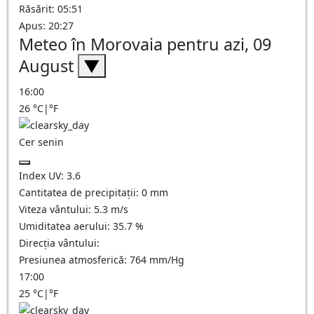
Răsărit: 05:51
Apus: 20:27
Meteo în Morovaia pentru azi, 09
August
▼
16:00
26
°C
|
°F
Cer senin
Index UV:
3.6
Cantitatea de precipitații:
0
mm
Viteza vântului:
5.3
m/s
Umiditatea aerului:
35.7
%
Direcția vântului:
Presiunea atmosferică:
764
mm/Hg
17:00
25
°C
|
°F