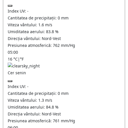
Index UV:
-
Cantitatea de precipitații:
0
mm
Viteza vântului:
1.6
m/s
Umiditatea aerului:
83.8
%
Direcția vântului:
Nord-Vest
Presiunea atmosferică:
762
mm/Hg
05:00
16
°C
|
°F
Cer senin
Index UV:
-
Cantitatea de precipitații:
0
mm
Viteza vântului:
1.3
m/s
Umiditatea aerului:
84.8
%
Direcția vântului:
Nord-Vest
Presiunea atmosferică:
761
mm/Hg
06:00