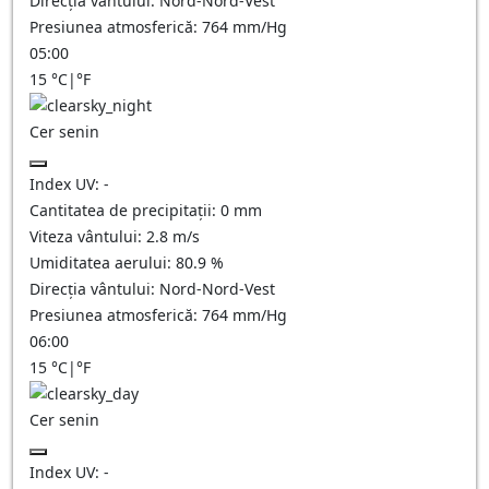
Direcția vântului:
Nord-Nord-Vest
Presiunea atmosferică:
764
mm/Hg
05:00
15
°C
|
°F
Cer senin
Index UV:
-
Cantitatea de precipitații:
0
mm
Viteza vântului:
2.8
m/s
Umiditatea aerului:
80.9
%
Direcția vântului:
Nord-Nord-Vest
Presiunea atmosferică:
764
mm/Hg
06:00
15
°C
|
°F
Cer senin
Index UV:
-