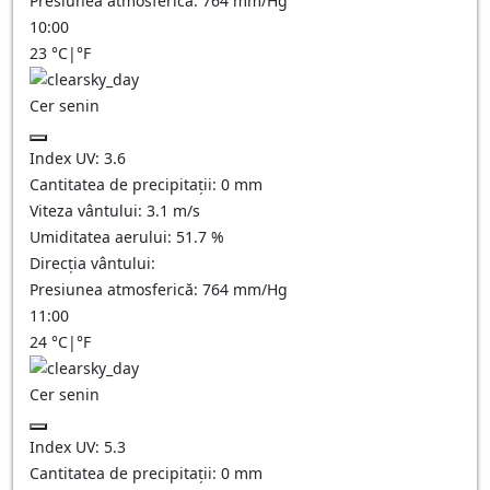
Presiunea atmosferică:
764
mm/Hg
10:00
23
°C
|
°F
Cer senin
Index UV:
3.6
Cantitatea de precipitații:
0
mm
Viteza vântului:
3.1
m/s
Umiditatea aerului:
51.7
%
Direcția vântului:
Presiunea atmosferică:
764
mm/Hg
11:00
24
°C
|
°F
Cer senin
Index UV:
5.3
Cantitatea de precipitații:
0
mm