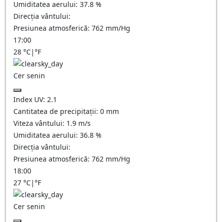
Umiditatea aerului:
37.8
%
Direcția vântului:
Presiunea atmosferică:
762
mm/Hg
17:00
28
°C
|
°F
Cer senin
Index UV:
2.1
Cantitatea de precipitații:
0
mm
Viteza vântului:
1.9
m/s
Umiditatea aerului:
36.8
%
Direcția vântului:
Presiunea atmosferică:
762
mm/Hg
18:00
27
°C
|
°F
Cer senin