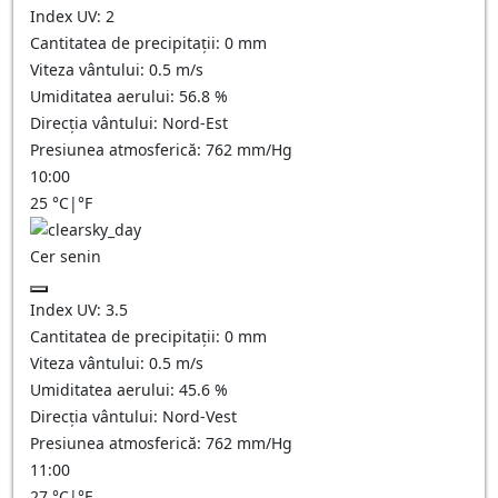
Index UV:
2
Cantitatea de precipitații:
0
mm
Viteza vântului:
0.5
m/s
Umiditatea aerului:
56.8
%
Direcția vântului:
Nord-Est
Presiunea atmosferică:
762
mm/Hg
10:00
25
°C
|
°F
Cer senin
Index UV:
3.5
Cantitatea de precipitații:
0
mm
Viteza vântului:
0.5
m/s
Umiditatea aerului:
45.6
%
Direcția vântului:
Nord-Vest
Presiunea atmosferică:
762
mm/Hg
11:00
27
°C
|
°F