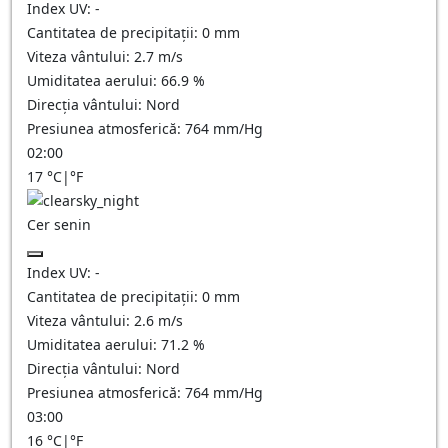
Index UV:
-
Cantitatea de precipitații:
0
mm
Viteza vântului:
2.7
m/s
Umiditatea aerului:
66.9
%
Direcția vântului:
Nord
Presiunea atmosferică:
764
mm/Hg
02:00
17
°C
|
°F
Cer senin
Index UV:
-
Cantitatea de precipitații:
0
mm
Viteza vântului:
2.6
m/s
Umiditatea aerului:
71.2
%
Direcția vântului:
Nord
Presiunea atmosferică:
764
mm/Hg
03:00
16
°C
|
°F