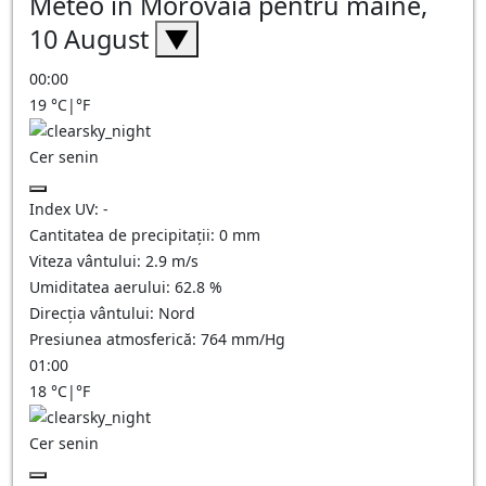
Meteo în Morovaia pentru mâine,
10 August
▼
00:00
19
°C
|
°F
Cer senin
Index UV:
-
Cantitatea de precipitații:
0
mm
Viteza vântului:
2.9
m/s
Umiditatea aerului:
62.8
%
Direcția vântului:
Nord
Presiunea atmosferică:
764
mm/Hg
01:00
18
°C
|
°F
Cer senin