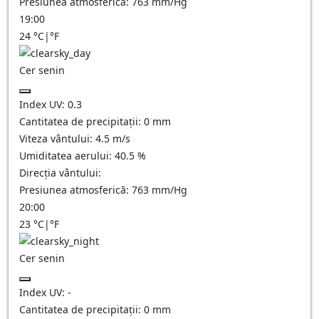
Presiunea atmosferică:
763
mm/Hg
19:00
24
°C
|
°F
Cer senin
Index UV:
0.3
Cantitatea de precipitații:
0
mm
Viteza vântului:
4.5
m/s
Umiditatea aerului:
40.5
%
Direcția vântului:
Presiunea atmosferică:
763
mm/Hg
20:00
23
°C
|
°F
Cer senin
Index UV:
-
Cantitatea de precipitații:
0
mm