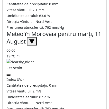
Cantitatea de precipitații:
0
mm
Viteza vântului:
2.1
m/s
Umiditatea aerului:
63.6
%
Direcția vântului:
Nord-Vest
Presiunea atmosferică:
762
mm/Hg
Meteo în Morovaia pentru marți, 11
August
▼
00:00
19
°C
|
°F
Cer senin
Index UV:
-
Cantitatea de precipitații:
0
mm
Viteza vântului:
2
m/s
Umiditatea aerului:
67.2
%
Direcția vântului:
Nord-Vest
Presiunea atmosferică:
762
mm/Hg