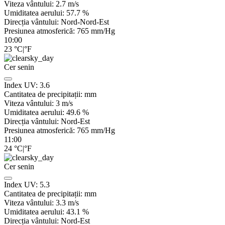
Viteza vântului:
2.7
m/s
Umiditatea aerului:
57.7
%
Direcția vântului:
Nord-Nord-Est
Presiunea atmosferică:
765
mm/Hg
10:00
23
°C
|
°F
Cer senin
Index UV:
3.6
Cantitatea de precipitații:
mm
Viteza vântului:
3
m/s
Umiditatea aerului:
49.6
%
Direcția vântului:
Nord-Est
Presiunea atmosferică:
765
mm/Hg
11:00
24
°C
|
°F
Cer senin
Index UV:
5.3
Cantitatea de precipitații:
mm
Viteza vântului:
3.3
m/s
Umiditatea aerului:
43.1
%
Direcția vântului:
Nord-Est