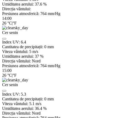
Umiditatea aerului:
37.6
%
Direcția vântului:
Presiunea atmosferică:
764
mm/Hg
14:00
26
°C
|
°F
Cer senin
Index UV:
6.4
Cantitatea de precipitații:
0
mm
Viteza vântului:
5
m/s
Umiditatea aerului:
37
%
Direcția vântului:
Nord
Presiunea atmosferică:
764
mm/Hg
15:00
26
°C
|
°F
Cer senin
Index UV:
5.3
Cantitatea de precipitații:
0
mm
Viteza vântului:
5.1
m/s
Umiditatea aerului:
36.4
%
Direcția vântului:
Nord
Presiunea atmosferică:
764
mm/Hg