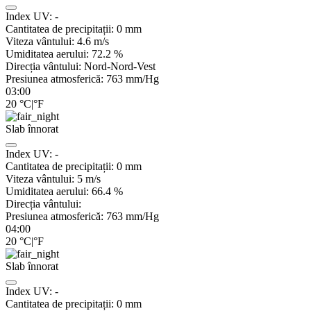
Index UV:
-
Cantitatea de precipitații:
0
mm
Viteza vântului:
4.6
m/s
Umiditatea aerului:
72.2
%
Direcția vântului:
Nord-Nord-Vest
Presiunea atmosferică:
763
mm/Hg
03:00
20
°C
|
°F
Slab înnorat
Index UV:
-
Cantitatea de precipitații:
0
mm
Viteza vântului:
5
m/s
Umiditatea aerului:
66.4
%
Direcția vântului:
Presiunea atmosferică:
763
mm/Hg
04:00
20
°C
|
°F
Slab înnorat
Index UV:
-
Cantitatea de precipitații:
0
mm