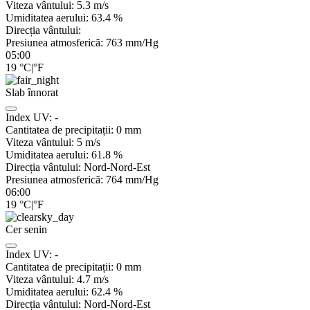
Viteza vântului:
5.3
m/s
Umiditatea aerului:
63.4
%
Direcția vântului:
Presiunea atmosferică:
763
mm/Hg
05:00
19
°C
|
°F
Slab înnorat
Index UV:
-
Cantitatea de precipitații:
0
mm
Viteza vântului:
5
m/s
Umiditatea aerului:
61.8
%
Direcția vântului:
Nord-Nord-Est
Presiunea atmosferică:
764
mm/Hg
06:00
19
°C
|
°F
Cer senin
Index UV:
-
Cantitatea de precipitații:
0
mm
Viteza vântului:
4.7
m/s
Umiditatea aerului:
62.4
%
Direcția vântului:
Nord-Nord-Est