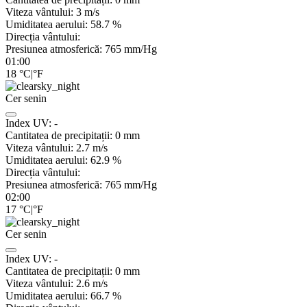
Viteza vântului:
3
m/s
Umiditatea aerului:
58.7
%
Direcția vântului:
Presiunea atmosferică:
765
mm/Hg
01:00
18
°C
|
°F
Cer senin
Index UV:
-
Cantitatea de precipitații:
0
mm
Viteza vântului:
2.7
m/s
Umiditatea aerului:
62.9
%
Direcția vântului:
Presiunea atmosferică:
765
mm/Hg
02:00
17
°C
|
°F
Cer senin
Index UV:
-
Cantitatea de precipitații:
0
mm
Viteza vântului:
2.6
m/s
Umiditatea aerului:
66.7
%