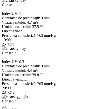
Cer senin
Index UV:
1
Cantitatea de precipitații:
0
mm
Viteza vântului:
4.7
m/s
Umiditatea aerului:
37.5
%
Direcția vântului:
Presiunea atmosferică:
763
mm/Hg
19:00
25
°C
|
°F
Cer senin
Index UV:
0.3
Cantitatea de precipitații:
0
mm
Viteza vântului:
4.4
m/s
Umiditatea aerului:
39.8
%
Direcția vântului:
Presiunea atmosferică:
763
mm/Hg
20:00
23
°C
|
°F
Cer senin