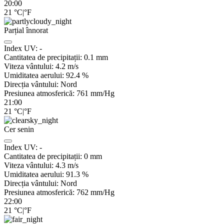
20:00
21
°C
|
°F
Parțial înnorat
Index UV:
-
Cantitatea de precipitații:
0.1
mm
Viteza vântului:
4.2
m/s
Umiditatea aerului:
92.4
%
Direcția vântului:
Nord
Presiunea atmosferică:
761
mm/Hg
21:00
21
°C
|
°F
Cer senin
Index UV:
-
Cantitatea de precipitații:
0
mm
Viteza vântului:
4.3
m/s
Umiditatea aerului:
91.3
%
Direcția vântului:
Nord
Presiunea atmosferică:
762
mm/Hg
22:00
21
°C
|
°F