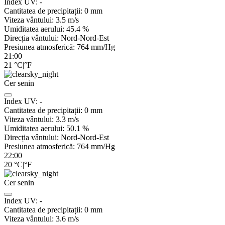
Index UV:
-
Cantitatea de precipitații:
0
mm
Viteza vântului:
3.5
m/s
Umiditatea aerului:
45.4
%
Direcția vântului:
Nord-Nord-Est
Presiunea atmosferică:
764
mm/Hg
21:00
21
°C
|
°F
Cer senin
Index UV:
-
Cantitatea de precipitații:
0
mm
Viteza vântului:
3.3
m/s
Umiditatea aerului:
50.1
%
Direcția vântului:
Nord-Nord-Est
Presiunea atmosferică:
764
mm/Hg
22:00
20
°C
|
°F
Cer senin
Index UV:
-
Cantitatea de precipitații:
0
mm
Viteza vântului:
3.6
m/s