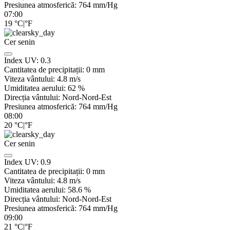
Presiunea atmosferică:
764
mm/Hg
07:00
19
°C
|
°F
Cer senin
Index UV:
0.3
Cantitatea de precipitații:
0
mm
Viteza vântului:
4.8
m/s
Umiditatea aerului:
62
%
Direcția vântului:
Nord-Nord-Est
Presiunea atmosferică:
764
mm/Hg
08:00
20
°C
|
°F
Cer senin
Index UV:
0.9
Cantitatea de precipitații:
0
mm
Viteza vântului:
4.8
m/s
Umiditatea aerului:
58.6
%
Direcția vântului:
Nord-Nord-Est
Presiunea atmosferică:
764
mm/Hg
09:00
21
°C
|
°F