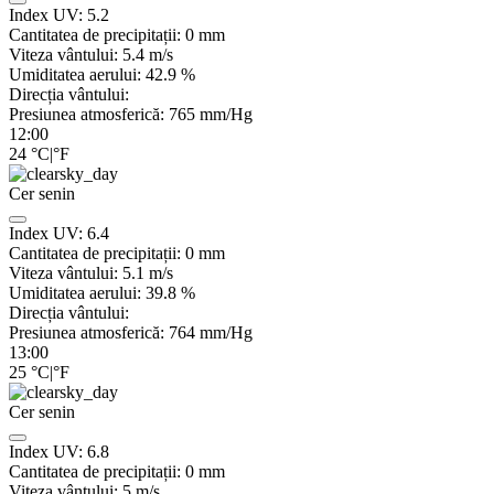
Index UV:
5.2
Cantitatea de precipitații:
0
mm
Viteza vântului:
5.4
m/s
Umiditatea aerului:
42.9
%
Direcția vântului:
Presiunea atmosferică:
765
mm/Hg
12:00
24
°C
|
°F
Cer senin
Index UV:
6.4
Cantitatea de precipitații:
0
mm
Viteza vântului:
5.1
m/s
Umiditatea aerului:
39.8
%
Direcția vântului:
Presiunea atmosferică:
764
mm/Hg
13:00
25
°C
|
°F
Cer senin
Index UV:
6.8
Cantitatea de precipitații:
0
mm
Viteza vântului:
5
m/s