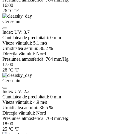
16:00
26
°C
|
°F
Cer senin
Index UV:
3.7
Cantitatea de precipitații:
0
mm
Viteza vântului:
5.1
m/s
Umiditatea aerului:
36.2
%
Direcția vântului:
Nord
Presiunea atmosferică:
764
mm/Hg
17:00
26
°C
|
°F
Cer senin
Index UV:
2.2
Cantitatea de precipitații:
0
mm
Viteza vântului:
4.9
m/s
Umiditatea aerului:
36.5
%
Direcția vântului:
Nord
Presiunea atmosferică:
763
mm/Hg
18:00
25
°C
|
°F