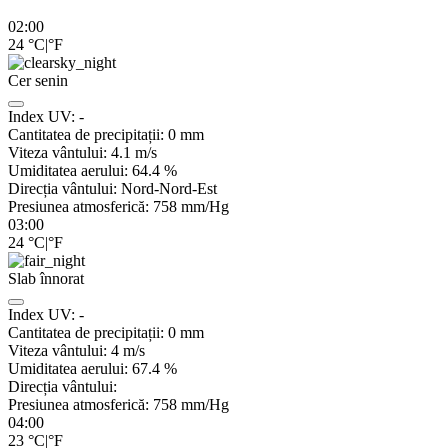
02:00
24
°C
|
°F
Cer senin
Index UV:
-
Cantitatea de precipitații:
0
mm
Viteza vântului:
4.1
m/s
Umiditatea aerului:
64.4
%
Direcția vântului:
Nord-Nord-Est
Presiunea atmosferică:
758
mm/Hg
03:00
24
°C
|
°F
Slab înnorat
Index UV:
-
Cantitatea de precipitații:
0
mm
Viteza vântului:
4
m/s
Umiditatea aerului:
67.4
%
Direcția vântului:
Presiunea atmosferică:
758
mm/Hg
04:00
23
°C
|
°F