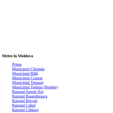
Meteo în Moldova
Prima
Municipiul Chișinău
Municipiul Bălți
Municipiul Comrat
Municipiul Tiraspol
Municipiul Tighina (Bender)
Raionul Anenii Noi
Raionul Basarabeasca
Raionul Briceni
Raionul Cahul
Raionul Călărași