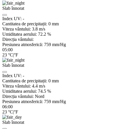
Slab înnorat
Index UV:
-
Cantitatea de precipitații:
0
mm
Viteza vântului:
3.8
m/s
Umiditatea aerului:
72.2
%
Direcția vântului:
Presiunea atmosferică:
759
mm/Hg
05:00
23
°C
|
°F
Slab înnorat
Index UV:
-
Cantitatea de precipitații:
0
mm
Viteza vântului:
4.4
m/s
Umiditatea aerului:
74.5
%
Direcția vântului:
Nord
Presiunea atmosferică:
759
mm/Hg
06:00
23
°C
|
°F
Slab înnorat