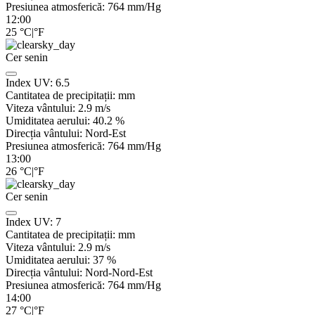
Presiunea atmosferică:
764
mm/Hg
12:00
25
°C
|
°F
Cer senin
Index UV:
6.5
Cantitatea de precipitații:
mm
Viteza vântului:
2.9
m/s
Umiditatea aerului:
40.2
%
Direcția vântului:
Nord-Est
Presiunea atmosferică:
764
mm/Hg
13:00
26
°C
|
°F
Cer senin
Index UV:
7
Cantitatea de precipitații:
mm
Viteza vântului:
2.9
m/s
Umiditatea aerului:
37
%
Direcția vântului:
Nord-Nord-Est
Presiunea atmosferică:
764
mm/Hg
14:00
27
°C
|
°F