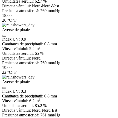
Umiditatea aerului:
62.7
%
Direcția vântului:
Nord-Nord-Vest
Presiunea atmosferică:
760
mm/Hg
18:00
26
°C
|
°F
Averse de ploaie
Index UV:
0.9
Cantitatea de precipitații:
0.8 mm
Viteza vântului:
5.2
m/s
Umiditatea aerului:
65
%
Direcția vântului:
Nord
Presiunea atmosferică:
760
mm/Hg
19:00
22
°C
|
°F
Averse de ploaie
Index UV:
0.3
Cantitatea de precipitații:
0.8 mm
Viteza vântului:
6.2
m/s
Umiditatea aerului:
85.2
%
Direcția vântului:
Nord-Nord-Est
Presiunea atmosferică:
761
mm/Hg