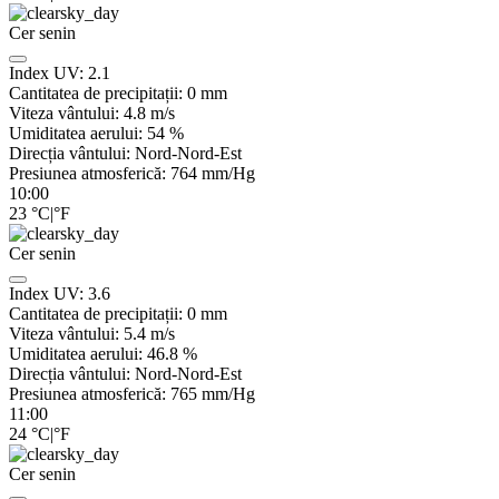
Cer senin
Index UV:
2.1
Cantitatea de precipitații:
0
mm
Viteza vântului:
4.8
m/s
Umiditatea aerului:
54
%
Direcția vântului:
Nord-Nord-Est
Presiunea atmosferică:
764
mm/Hg
10:00
23
°C
|
°F
Cer senin
Index UV:
3.6
Cantitatea de precipitații:
0
mm
Viteza vântului:
5.4
m/s
Umiditatea aerului:
46.8
%
Direcția vântului:
Nord-Nord-Est
Presiunea atmosferică:
765
mm/Hg
11:00
24
°C
|
°F
Cer senin