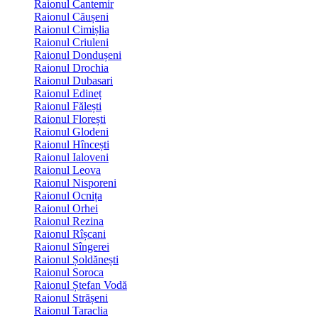
Raionul Cantemir
Raionul Căușeni
Raionul Cimișlia
Raionul Criuleni
Raionul Dondușeni
Raionul Drochia
Raionul Dubasari
Raionul Edineț
Raionul Fălești
Raionul Florești
Raionul Glodeni
Raionul Hîncești
Raionul Ialoveni
Raionul Leova
Raionul Nisporeni
Raionul Ocnița
Raionul Orhei
Raionul Rezina
Raionul Rîșcani
Raionul Sîngerei
Raionul Șoldănești
Raionul Soroca
Raionul Ștefan Vodă
Raionul Strășeni
Raionul Taraclia