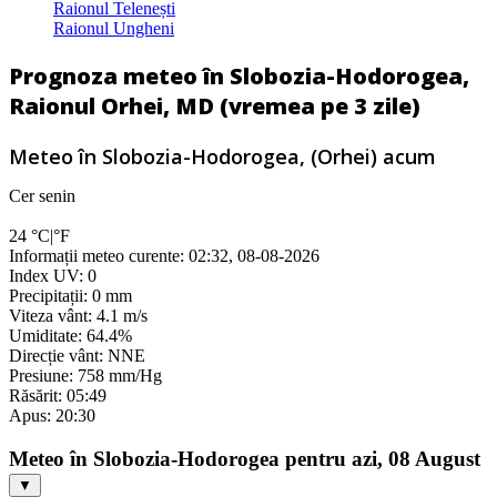
Raionul Telenești
Raionul Ungheni
Prognoza meteo în Slobozia-Hodorogea,
Raionul Orhei, MD (vremea pe 3 zile)
Meteo în Slobozia-Hodorogea, (Orhei) acum
Cer senin
24
°C
|
°F
Informații meteo curente: 02:32, 08-08-2026
Index UV: 0
Precipitații: 0 mm
Viteza vânt: 4.1 m/s
Umiditate: 64.4%
Direcție vânt: NNE
Presiune: 758 mm/Hg
Răsărit: 05:49
Apus: 20:30
Meteo în Slobozia-Hodorogea pentru azi, 08 August
▼