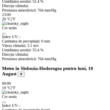
Umiditatea aerului:
52.4
%
Direcția vântului:
Presiunea atmosferică:
764
mm/Hg
23:00
20
°C
|
°F
Cer senin
Index UV:
-
Cantitatea de precipitații:
0
mm
Viteza vântului:
3.1
m/s
Umiditatea aerului:
55.4
%
Direcția vântului:
Presiunea atmosferică:
764
mm/Hg
Meteo în Slobozia-Hodorogea pentru luni, 10
August
▼
00:00
19
°C
|
°F
Cer senin
Index UV:
-
Cantitatea de precipitații:
0
mm