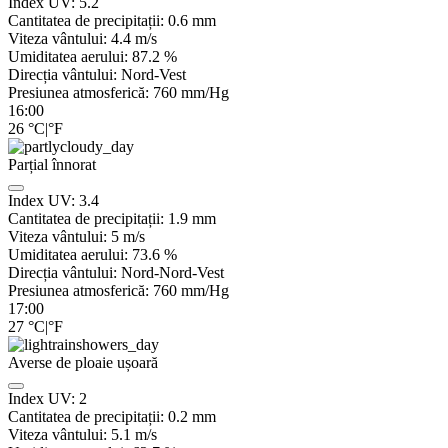
Index UV:
5.2
Cantitatea de precipitații:
0.6 mm
Viteza vântului:
4.4
m/s
Umiditatea aerului:
87.2
%
Direcția vântului:
Nord-Vest
Presiunea atmosferică:
760
mm/Hg
16:00
26
°C
|
°F
Parțial înnorat
Index UV:
3.4
Cantitatea de precipitații:
1.9
mm
Viteza vântului:
5
m/s
Umiditatea aerului:
73.6
%
Direcția vântului:
Nord-Nord-Vest
Presiunea atmosferică:
760
mm/Hg
17:00
27
°C
|
°F
Averse de ploaie ușoară
Index UV:
2
Cantitatea de precipitații:
0.2 mm
Viteza vântului:
5.1
m/s