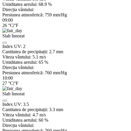
Umiditatea aerului:
68.9
%
Direcția vântului:
Presiunea atmosferică:
759
mm/Hg
09:00
26
°C
|
°F
Slab înnorat
Index UV:
2
Cantitatea de precipitații:
2.7
mm
Viteza vântului:
5.1
m/s
Umiditatea aerului:
65
%
Direcția vântului:
Presiunea atmosferică:
760
mm/Hg
10:00
27
°C
|
°F
Slab înnorat
Index UV:
3.5
Cantitatea de precipitații:
3.3
mm
Viteza vântului:
4.7
m/s
Umiditatea aerului:
60
%
Direcția vântului:
Presiunea atmosferică:
760
mm/Hg