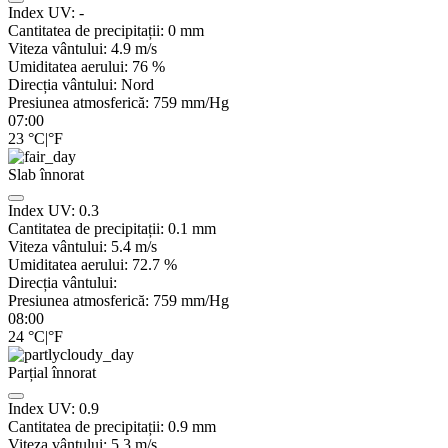
Index UV:
-
Cantitatea de precipitații:
0
mm
Viteza vântului:
4.9
m/s
Umiditatea aerului:
76
%
Direcția vântului:
Nord
Presiunea atmosferică:
759
mm/Hg
07:00
23
°C
|
°F
Slab înnorat
Index UV:
0.3
Cantitatea de precipitații:
0.1
mm
Viteza vântului:
5.4
m/s
Umiditatea aerului:
72.7
%
Direcția vântului:
Presiunea atmosferică:
759
mm/Hg
08:00
24
°C
|
°F
Parțial înnorat
Index UV:
0.9
Cantitatea de precipitații:
0.9
mm
Viteza vântului:
5.3
m/s