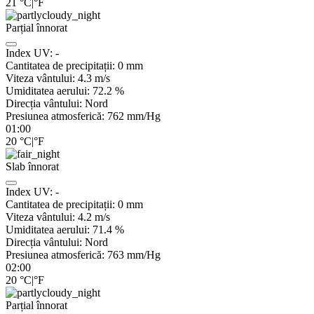
21
°C
|
°F
Parțial înnorat
Index UV:
-
Cantitatea de precipitații:
0
mm
Viteza vântului:
4.3
m/s
Umiditatea aerului:
72.2
%
Direcția vântului:
Nord
Presiunea atmosferică:
762
mm/Hg
01:00
20
°C
|
°F
Slab înnorat
Index UV:
-
Cantitatea de precipitații:
0
mm
Viteza vântului:
4.2
m/s
Umiditatea aerului:
71.4
%
Direcția vântului:
Nord
Presiunea atmosferică:
763
mm/Hg
02:00
20
°C
|
°F
Parțial înnorat