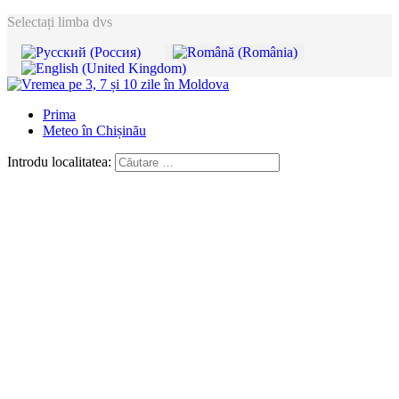
Selectați limba dvs
Prima
Meteo în Chișinău
Introdu localitatea: