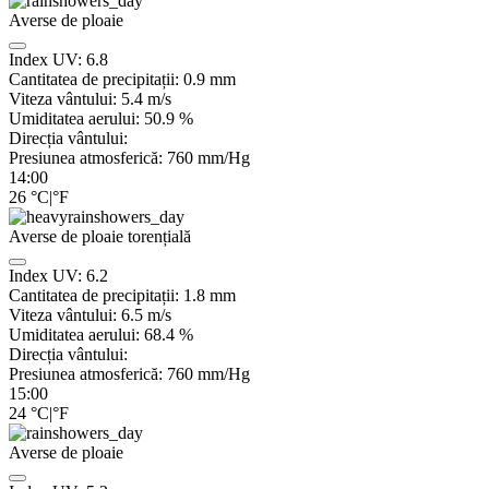
Averse de ploaie
Index UV:
6.8
Cantitatea de precipitații:
0.9 mm
Viteza vântului:
5.4
m/s
Umiditatea aerului:
50.9
%
Direcția vântului:
Presiunea atmosferică:
760
mm/Hg
14:00
26
°C
|
°F
Averse de ploaie torențială
Index UV:
6.2
Cantitatea de precipitații:
1.8 mm
Viteza vântului:
6.5
m/s
Umiditatea aerului:
68.4
%
Direcția vântului:
Presiunea atmosferică:
760
mm/Hg
15:00
24
°C
|
°F
Averse de ploaie