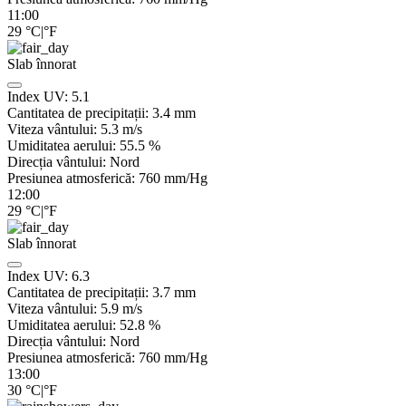
11:00
29
°C
|
°F
Slab înnorat
Index UV:
5.1
Cantitatea de precipitații:
3.4
mm
Viteza vântului:
5.3
m/s
Umiditatea aerului:
55.5
%
Direcția vântului:
Nord
Presiunea atmosferică:
760
mm/Hg
12:00
29
°C
|
°F
Slab înnorat
Index UV:
6.3
Cantitatea de precipitații:
3.7
mm
Viteza vântului:
5.9
m/s
Umiditatea aerului:
52.8
%
Direcția vântului:
Nord
Presiunea atmosferică:
760
mm/Hg
13:00
30
°C
|
°F