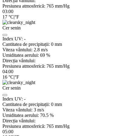
Direcția vântului:
Presiunea atmosferică:
765
mm/Hg
03:00
17
°C
|
°F
Cer senin
Index UV:
-
Cantitatea de precipitații:
0
mm
Viteza vântului:
2.8
m/s
Umiditatea aerului:
69
%
Direcția vântului:
Presiunea atmosferică:
765
mm/Hg
04:00
16
°C
|
°F
Cer senin
Index UV:
-
Cantitatea de precipitații:
0
mm
Viteza vântului:
3
m/s
Umiditatea aerului:
70.5
%
Direcția vântului:
Presiunea atmosferică:
765
mm/Hg
05:00