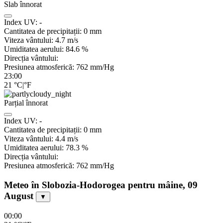
Slab înnorat
Index UV:
-
Cantitatea de precipitații:
0
mm
Viteza vântului:
4.7
m/s
Umiditatea aerului:
84.6
%
Direcția vântului:
Presiunea atmosferică:
762
mm/Hg
23:00
21
°C
|
°F
Parțial înnorat
Index UV:
-
Cantitatea de precipitații:
0
mm
Viteza vântului:
4.4
m/s
Umiditatea aerului:
78.3
%
Direcția vântului:
Presiunea atmosferică:
762
mm/Hg
Meteo în Slobozia-Hodorogea pentru mâine, 09
August
▼
00:00