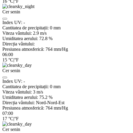
16
°C
|
°F
Cer senin
Index UV:
-
Cantitatea de precipitații:
0
mm
Viteza vântului:
2.9
m/s
Umiditatea aerului:
72.8
%
Direcția vântului:
Presiunea atmosferică:
764
mm/Hg
06:00
15
°C
|
°F
Cer senin
Index UV:
-
Cantitatea de precipitații:
0
mm
Viteza vântului:
3
m/s
Umiditatea aerului:
75.2
%
Direcția vântului:
Nord-Nord-Est
Presiunea atmosferică:
764
mm/Hg
07:00
17
°C
|
°F
Cer senin