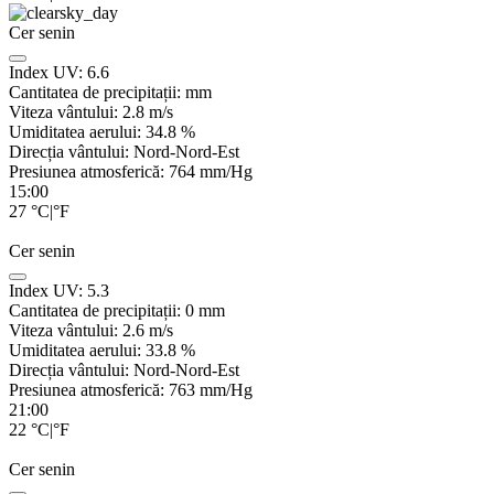
Cer senin
Index UV:
6.6
Cantitatea de precipitații:
mm
Viteza vântului:
2.8
m/s
Umiditatea aerului:
34.8
%
Direcția vântului:
Nord-Nord-Est
Presiunea atmosferică:
764
mm/Hg
15:00
27
°C
|
°F
Cer senin
Index UV:
5.3
Cantitatea de precipitații:
0
mm
Viteza vântului:
2.6
m/s
Umiditatea aerului:
33.8
%
Direcția vântului:
Nord-Nord-Est
Presiunea atmosferică:
763
mm/Hg
21:00
22
°C
|
°F
Cer senin