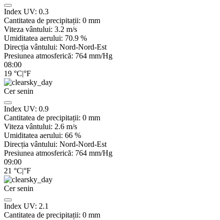
Index UV:
0.3
Cantitatea de precipitații:
0
mm
Viteza vântului:
3.2
m/s
Umiditatea aerului:
70.9
%
Direcția vântului:
Nord-Nord-Est
Presiunea atmosferică:
764
mm/Hg
08:00
19
°C
|
°F
Cer senin
Index UV:
0.9
Cantitatea de precipitații:
0
mm
Viteza vântului:
2.6
m/s
Umiditatea aerului:
66
%
Direcția vântului:
Nord-Nord-Est
Presiunea atmosferică:
764
mm/Hg
09:00
21
°C
|
°F
Cer senin
Index UV:
2.1
Cantitatea de precipitații:
0
mm