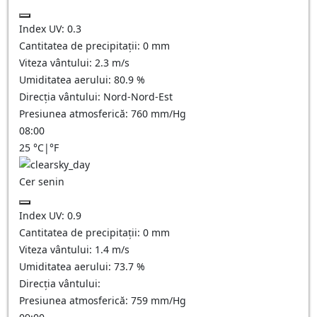
Index UV:
0.3
Cantitatea de precipitații:
0
mm
Viteza vântului:
2.3
m/s
Umiditatea aerului:
80.9
%
Direcția vântului:
Nord-Nord-Est
Presiunea atmosferică:
760
mm/Hg
08:00
25
°C
|
°F
Cer senin
Index UV:
0.9
Cantitatea de precipitații:
0
mm
Viteza vântului:
1.4
m/s
Umiditatea aerului:
73.7
%
Direcția vântului:
Presiunea atmosferică:
759
mm/Hg