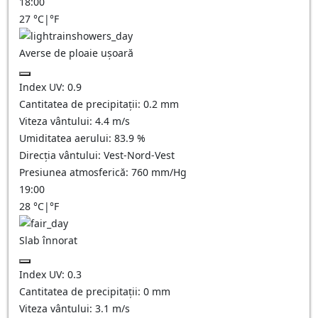
18:00
27
°C
|
°F
Averse de ploaie ușoară
Index UV:
0.9
Cantitatea de precipitații:
0.2 mm
Viteza vântului:
4.4
m/s
Umiditatea aerului:
83.9
%
Direcția vântului:
Vest-Nord-Vest
Presiunea atmosferică:
760
mm/Hg
19:00
28
°C
|
°F
Slab înnorat
Index UV:
0.3
Cantitatea de precipitații:
0
mm
Viteza vântului:
3.1
m/s