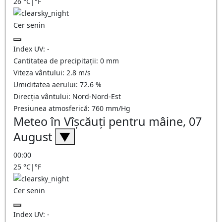
26
°C
|
°F
Cer senin
Index UV:
-
Cantitatea de precipitații:
0
mm
Viteza vântului:
2.8
m/s
Umiditatea aerului:
72.6
%
Direcția vântului:
Nord-Nord-Est
Presiunea atmosferică:
760
mm/Hg
Meteo în Vîşcăuţi pentru mâine, 07
August
▼
00:00
25
°C
|
°F
Cer senin
Index UV:
-