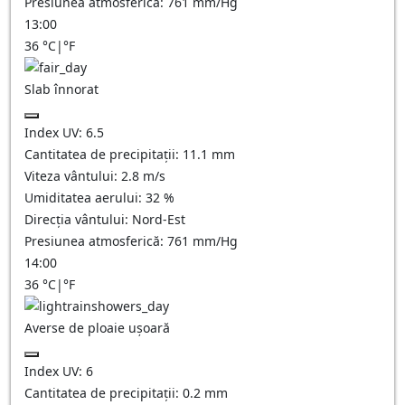
Presiunea atmosferică:
761
mm/Hg
13:00
36
°C
|
°F
Slab înnorat
Index UV:
6.5
Cantitatea de precipitații:
11.1
mm
Viteza vântului:
2.8
m/s
Umiditatea aerului:
32
%
Direcția vântului:
Nord-Est
Presiunea atmosferică:
761
mm/Hg
14:00
36
°C
|
°F
Averse de ploaie ușoară
Index UV:
6
Cantitatea de precipitații:
0.2 mm