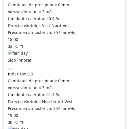
Cantitatea de precipitații:
0
mm
Viteza vântului:
4.2
m/s
Umiditatea aerului:
40.4
%
Direcția vântului:
Vest-Nord-Vest
Presiunea atmosferică:
757
mm/Hg
18:00
32
°C
|
°F
Slab înnorat
Index UV:
0.9
Cantitatea de precipitații:
0
mm
Viteza vântului:
4.3
m/s
Umiditatea aerului:
41.4
%
Direcția vântului:
Nord-Nord-Vest
Presiunea atmosferică:
757
mm/Hg
19:00
30
°C
|
°F