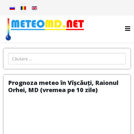
Selectați limba dvs
Introdu localitatea:
Prognoza meteo în Vîșcăuți, Raionul
Orhei, MD (vremea pe 10 zile)