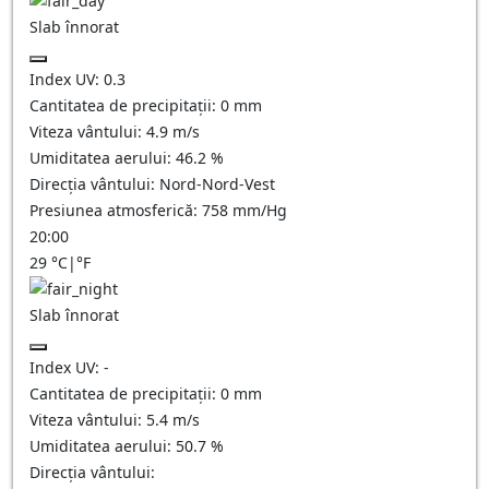
Slab înnorat
Index UV:
0.3
Cantitatea de precipitații:
0
mm
Viteza vântului:
4.9
m/s
Umiditatea aerului:
46.2
%
Direcția vântului:
Nord-Nord-Vest
Presiunea atmosferică:
758
mm/Hg
20:00
29
°C
|
°F
Slab înnorat
Index UV:
-
Cantitatea de precipitații:
0
mm
Viteza vântului:
5.4
m/s
Umiditatea aerului:
50.7
%
Direcția vântului: