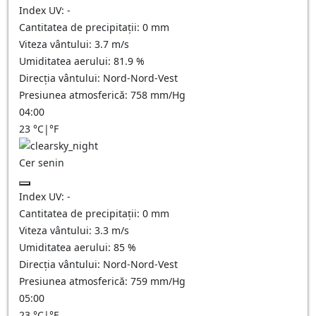
Index UV:
-
Cantitatea de precipitații:
0
mm
Viteza vântului:
3.7
m/s
Umiditatea aerului:
81.9
%
Direcția vântului:
Nord-Nord-Vest
Presiunea atmosferică:
758
mm/Hg
04:00
23
°C
|
°F
Cer senin
Index UV:
-
Cantitatea de precipitații:
0
mm
Viteza vântului:
3.3
m/s
Umiditatea aerului:
85
%
Direcția vântului:
Nord-Nord-Vest
Presiunea atmosferică:
759
mm/Hg
05:00
23
°C
|
°F