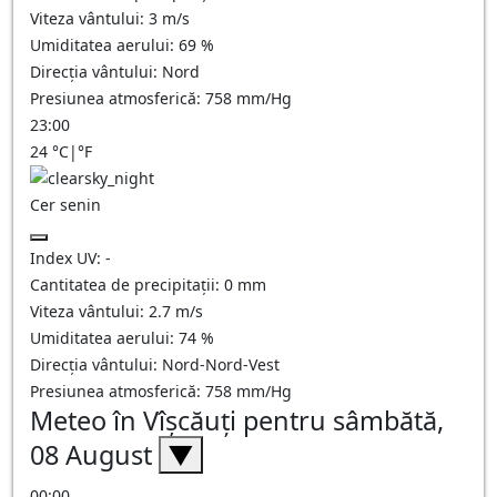
Viteza vântului:
3
m/s
Umiditatea aerului:
69
%
Direcția vântului:
Nord
Presiunea atmosferică:
758
mm/Hg
23:00
24
°C
|
°F
Cer senin
Index UV:
-
Cantitatea de precipitații:
0
mm
Viteza vântului:
2.7
m/s
Umiditatea aerului:
74
%
Direcția vântului:
Nord-Nord-Vest
Presiunea atmosferică:
758
mm/Hg
Meteo în Vîşcăuţi pentru sâmbătă,
08 August
▼
00:00