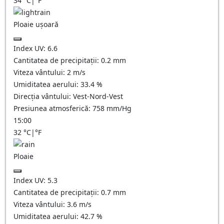
34
°C
|
°F
Ploaie ușoară
Index UV:
6.6
Cantitatea de precipitații:
0.2 mm
Viteza vântului:
2
m/s
Umiditatea aerului:
33.4
%
Direcția vântului:
Vest-Nord-Vest
Presiunea atmosferică:
758
mm/Hg
15:00
32
°C
|
°F
Ploaie
Index UV:
5.3
Cantitatea de precipitații:
0.7 mm
Viteza vântului:
3.6
m/s
Umiditatea aerului:
42.7
%