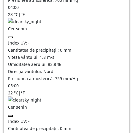
Presiunea atmosferică:
760
mm/Hg
04:00
23
°C
|
°F
Cer senin
Index UV:
-
Cantitatea de precipitații:
0
mm
Viteza vântului:
1.8
m/s
Umiditatea aerului:
83.8
%
Direcția vântului:
Nord
Presiunea atmosferică:
759
mm/Hg
05:00
22
°C
|
°F
Cer senin
Index UV:
-
Cantitatea de precipitații:
0
mm