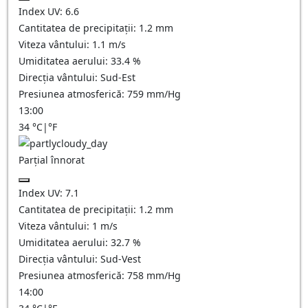
Index UV:
6.6
Cantitatea de precipitații:
1.2
mm
Viteza vântului:
1.1
m/s
Umiditatea aerului:
33.4
%
Direcția vântului:
Sud-Est
Presiunea atmosferică:
759
mm/Hg
13:00
34
°C
|
°F
Parțial înnorat
Index UV:
7.1
Cantitatea de precipitații:
1.2
mm
Viteza vântului:
1
m/s
Umiditatea aerului:
32.7
%
Direcția vântului:
Sud-Vest
Presiunea atmosferică:
758
mm/Hg
14:00