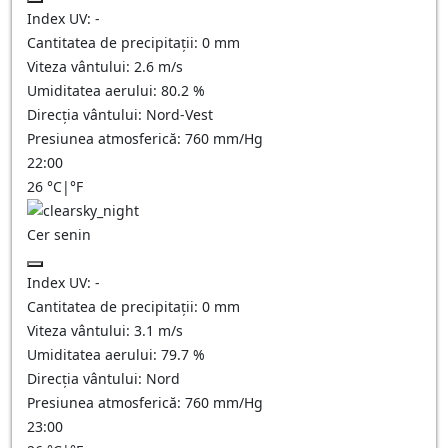
Index UV:
-
Cantitatea de precipitații:
0
mm
Viteza vântului:
2.6
m/s
Umiditatea aerului:
80.2
%
Direcția vântului:
Nord-Vest
Presiunea atmosferică:
760
mm/Hg
22:00
26
°C
|
°F
Cer senin
Index UV:
-
Cantitatea de precipitații:
0
mm
Viteza vântului:
3.1
m/s
Umiditatea aerului:
79.7
%
Direcția vântului:
Nord
Presiunea atmosferică:
760
mm/Hg
23:00