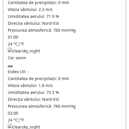
Cantitatea de precipitații:
0
mm
Viteza vântului:
2.3
m/s
Umiditatea aerului:
71.9
%
Direcția vântului:
Nord-Est
Presiunea atmosferică:
760
mm/Hg
01:00
24
°C
|
°F
Cer senin
Index UV:
-
Cantitatea de precipitații:
0
mm
Viteza vântului:
1.8
m/s
Umiditatea aerului:
75.3
%
Direcția vântului:
Nord-Est
Presiunea atmosferică:
760
mm/Hg
02:00
24
°C
|
°F