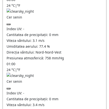
24
°C
|
°F
Cer senin
Index UV:
-
Cantitatea de precipitații:
0
mm
Viteza vântului:
3.1
m/s
Umiditatea aerului:
77.4
%
Direcția vântului:
Nord-Nord-Vest
Presiunea atmosferică:
758
mm/Hg
01:00
24
°C
|
°F
Cer senin
Index UV:
-
Cantitatea de precipitații:
0
mm
Viteza vântului:
3.4
m/s