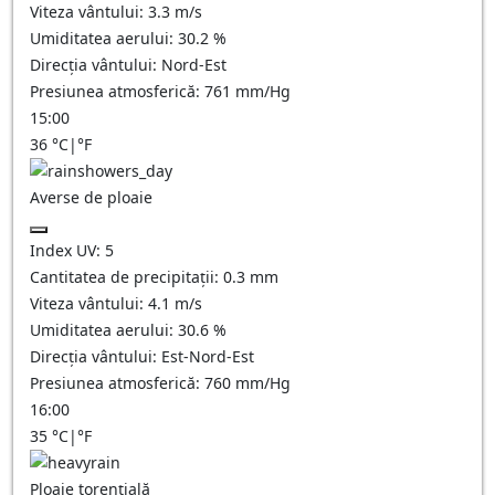
Viteza vântului:
3.3
m/s
Umiditatea aerului:
30.2
%
Direcția vântului:
Nord-Est
Presiunea atmosferică:
761
mm/Hg
15:00
36
°C
|
°F
Averse de ploaie
Index UV:
5
Cantitatea de precipitații:
0.3 mm
Viteza vântului:
4.1
m/s
Umiditatea aerului:
30.6
%
Direcția vântului:
Est-Nord-Est
Presiunea atmosferică:
760
mm/Hg
16:00
35
°C
|
°F
Ploaie torențială