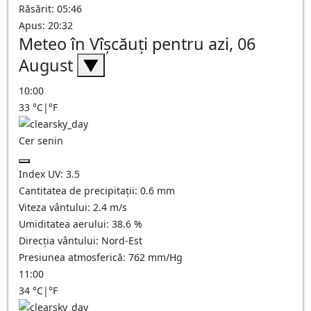
Răsărit: 05:46
Apus: 20:32
Meteo în Vîşcăuţi pentru azi, 06
August
▼
10:00
33
°C
|
°F
Cer senin
Index UV:
3.5
Cantitatea de precipitații:
0.6
mm
Viteza vântului:
2.4
m/s
Umiditatea aerului:
38.6
%
Direcția vântului:
Nord-Est
Presiunea atmosferică:
762
mm/Hg
11:00
34
°C
|
°F