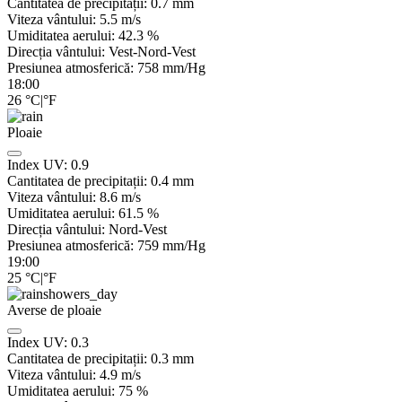
Cantitatea de precipitații:
0.7
mm
Viteza vântului:
5.5
m/s
Umiditatea aerului:
42.3
%
Direcția vântului:
Vest-Nord-Vest
Presiunea atmosferică:
758
mm/Hg
18:00
26
°C
|
°F
Ploaie
Index UV:
0.9
Cantitatea de precipitații:
0.4 mm
Viteza vântului:
8.6
m/s
Umiditatea aerului:
61.5
%
Direcția vântului:
Nord-Vest
Presiunea atmosferică:
759
mm/Hg
19:00
25
°C
|
°F
Averse de ploaie
Index UV:
0.3
Cantitatea de precipitații:
0.3 mm
Viteza vântului:
4.9
m/s
Umiditatea aerului:
75
%