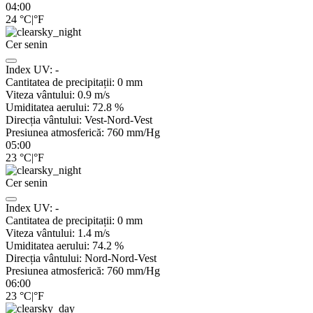
04:00
24
°C
|
°F
Cer senin
Index UV:
-
Cantitatea de precipitații:
0
mm
Viteza vântului:
0.9
m/s
Umiditatea aerului:
72.8
%
Direcția vântului:
Vest-Nord-Vest
Presiunea atmosferică:
760
mm/Hg
05:00
23
°C
|
°F
Cer senin
Index UV:
-
Cantitatea de precipitații:
0
mm
Viteza vântului:
1.4
m/s
Umiditatea aerului:
74.2
%
Direcția vântului:
Nord-Nord-Vest
Presiunea atmosferică:
760
mm/Hg
06:00
23
°C
|
°F