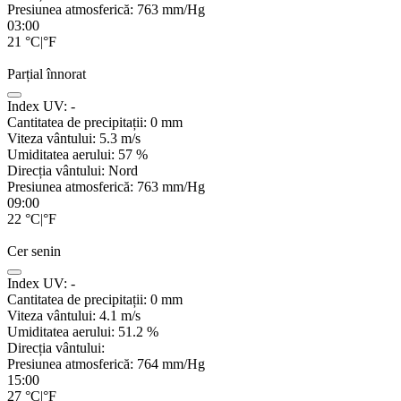
Presiunea atmosferică:
763
mm/Hg
03:00
21
°C
|
°F
Parțial înnorat
Index UV:
-
Cantitatea de precipitații:
0
mm
Viteza vântului:
5.3
m/s
Umiditatea aerului:
57
%
Direcția vântului:
Nord
Presiunea atmosferică:
763
mm/Hg
09:00
22
°C
|
°F
Cer senin
Index UV:
-
Cantitatea de precipitații:
0
mm
Viteza vântului:
4.1
m/s
Umiditatea aerului:
51.2
%
Direcția vântului:
Presiunea atmosferică:
764
mm/Hg
15:00
27
°C
|
°F