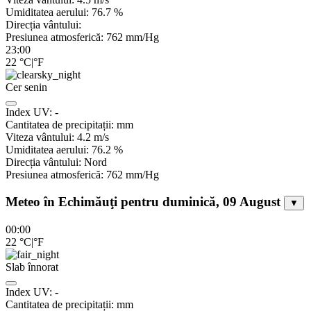
Umiditatea aerului:
76.7
%
Direcția vântului:
Presiunea atmosferică:
762
mm/Hg
23:00
22
°C
|
°F
Cer senin
Index UV:
-
Cantitatea de precipitații:
mm
Viteza vântului:
4.2
m/s
Umiditatea aerului:
76.2
%
Direcția vântului:
Nord
Presiunea atmosferică:
762
mm/Hg
Meteo în Echimăuţi pentru duminică, 09 August
▼
00:00
22
°C
|
°F
Slab înnorat
Index UV:
-
Cantitatea de precipitații:
mm