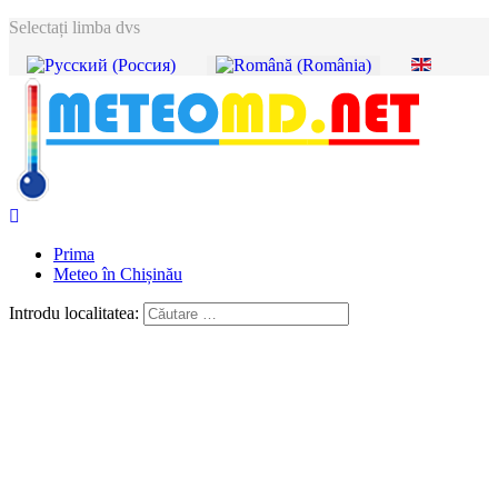
Selectați limba dvs
Prima
Meteo în Chișinău
Introdu localitatea: