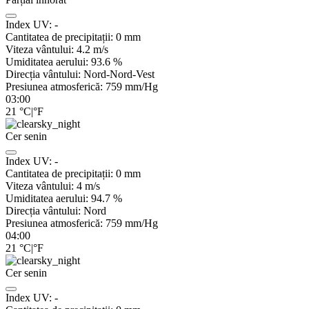
Index UV:
-
Cantitatea de precipitații:
0
mm
Viteza vântului:
4.2
m/s
Umiditatea aerului:
93.6
%
Direcția vântului:
Nord-Nord-Vest
Presiunea atmosferică:
759
mm/Hg
03:00
21
°C
|
°F
Cer senin
Index UV:
-
Cantitatea de precipitații:
0
mm
Viteza vântului:
4
m/s
Umiditatea aerului:
94.7
%
Direcția vântului:
Nord
Presiunea atmosferică:
759
mm/Hg
04:00
21
°C
|
°F
Cer senin
Index UV:
-