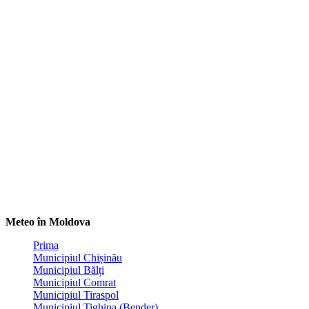
Meteo în Moldova
Prima
Municipiul Chișinău
Municipiul Bălți
Municipiul Comrat
Municipiul Tiraspol
Municipiul Tighina (Bender)