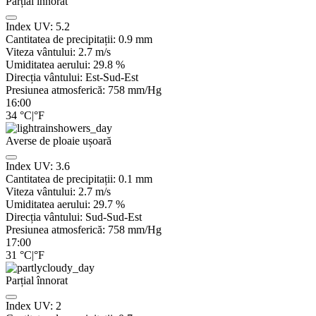
Parțial înnorat
Index UV:
5.2
Cantitatea de precipitații:
0.9
mm
Viteza vântului:
2.7
m/s
Umiditatea aerului:
29.8
%
Direcția vântului:
Est-Sud-Est
Presiunea atmosferică:
758
mm/Hg
16:00
34
°C
|
°F
Averse de ploaie ușoară
Index UV:
3.6
Cantitatea de precipitații:
0.1 mm
Viteza vântului:
2.7
m/s
Umiditatea aerului:
29.7
%
Direcția vântului:
Sud-Sud-Est
Presiunea atmosferică:
758
mm/Hg
17:00
31
°C
|
°F
Parțial înnorat
Index UV:
2