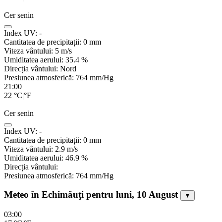
Cer senin
Index UV:
-
Cantitatea de precipitații:
0
mm
Viteza vântului:
5
m/s
Umiditatea aerului:
35.4
%
Direcția vântului:
Nord
Presiunea atmosferică:
764
mm/Hg
21:00
22
°C
|
°F
Cer senin
Index UV:
-
Cantitatea de precipitații:
0
mm
Viteza vântului:
2.9
m/s
Umiditatea aerului:
46.9
%
Direcția vântului:
Presiunea atmosferică:
764
mm/Hg
Meteo în Echimăuţi pentru luni, 10 August
▼
03:00