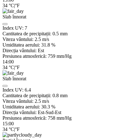
34
°C
|
°F
Slab înnorat
Index UV:
7
Cantitatea de precipitații:
0.5
mm
Viteza vântului:
2.5
m/s
Umiditatea aerului:
31.8
%
Direcția vântului:
Est
Presiunea atmosferică:
759
mm/Hg
14:00
34
°C
|
°F
Slab înnorat
Index UV:
6.4
Cantitatea de precipitații:
0.8
mm
Viteza vântului:
2.5
m/s
Umiditatea aerului:
30.3
%
Direcția vântului:
Est-Sud-Est
Presiunea atmosferică:
758
mm/Hg
15:00
34
°C
|
°F