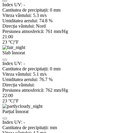
Index UV:
-
Cantitatea de precipitații:
0
mm
Viteza vântului:
5.3
m/s
Umiditatea aerului:
74.8
%
Direcția vântului:
Nord
Presiunea atmosferică:
761
mm/Hg
21:00
23
°C
|
°F
Slab înnorat
Index UV:
-
Cantitatea de precipitații:
0
mm
Viteza vântului:
5.1
m/s
Umiditatea aerului:
76.7
%
Direcția vântului:
Presiunea atmosferică:
762
mm/Hg
22:00
23
°C
|
°F
Parțial înnorat
Index UV:
-
Cantitatea de precipitații:
mm
Viteza vântului:
4.5
m/s