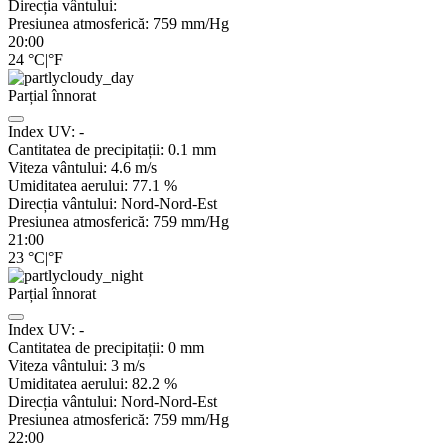
Direcția vântului:
Presiunea atmosferică:
759
mm/Hg
20:00
24
°C
|
°F
Parțial înnorat
Index UV:
-
Cantitatea de precipitații:
0.1
mm
Viteza vântului:
4.6
m/s
Umiditatea aerului:
77.1
%
Direcția vântului:
Nord-Nord-Est
Presiunea atmosferică:
759
mm/Hg
21:00
23
°C
|
°F
Parțial înnorat
Index UV:
-
Cantitatea de precipitații:
0
mm
Viteza vântului:
3
m/s
Umiditatea aerului:
82.2
%
Direcția vântului:
Nord-Nord-Est
Presiunea atmosferică:
759
mm/Hg
22:00