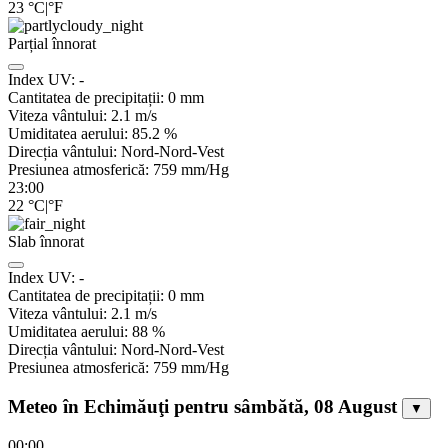
23
°C
|
°F
Parțial înnorat
Index UV:
-
Cantitatea de precipitații:
0
mm
Viteza vântului:
2.1
m/s
Umiditatea aerului:
85.2
%
Direcția vântului:
Nord-Nord-Vest
Presiunea atmosferică:
759
mm/Hg
23:00
22
°C
|
°F
Slab înnorat
Index UV:
-
Cantitatea de precipitații:
0
mm
Viteza vântului:
2.1
m/s
Umiditatea aerului:
88
%
Direcția vântului:
Nord-Nord-Vest
Presiunea atmosferică:
759
mm/Hg
Meteo în Echimăuţi pentru sâmbătă, 08 August
▼
00:00