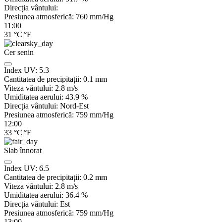
Direcția vântului:
Presiunea atmosferică:
760
mm/Hg
11:00
31
°C
|
°F
Cer senin
Index UV:
5.3
Cantitatea de precipitații:
0.1
mm
Viteza vântului:
2.8
m/s
Umiditatea aerului:
43.9
%
Direcția vântului:
Nord-Est
Presiunea atmosferică:
759
mm/Hg
12:00
33
°C
|
°F
Slab înnorat
Index UV:
6.5
Cantitatea de precipitații:
0.2
mm
Viteza vântului:
2.8
m/s
Umiditatea aerului:
36.4
%
Direcția vântului:
Est
Presiunea atmosferică:
759
mm/Hg
13:00