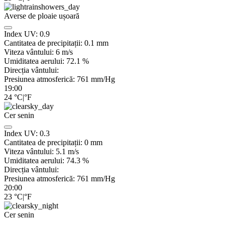
Averse de ploaie ușoară
Index UV:
0.9
Cantitatea de precipitații:
0.1 mm
Viteza vântului:
6
m/s
Umiditatea aerului:
72.1
%
Direcția vântului:
Presiunea atmosferică:
761
mm/Hg
19:00
24
°C
|
°F
Cer senin
Index UV:
0.3
Cantitatea de precipitații:
0
mm
Viteza vântului:
5.1
m/s
Umiditatea aerului:
74.3
%
Direcția vântului:
Presiunea atmosferică:
761
mm/Hg
20:00
23
°C
|
°F
Cer senin