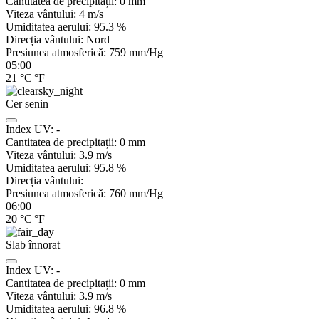
Cantitatea de precipitații:
0
mm
Viteza vântului:
4
m/s
Umiditatea aerului:
95.3
%
Direcția vântului:
Nord
Presiunea atmosferică:
759
mm/Hg
05:00
21
°C
|
°F
Cer senin
Index UV:
-
Cantitatea de precipitații:
0
mm
Viteza vântului:
3.9
m/s
Umiditatea aerului:
95.8
%
Direcția vântului:
Presiunea atmosferică:
760
mm/Hg
06:00
20
°C
|
°F
Slab înnorat
Index UV:
-
Cantitatea de precipitații:
0
mm
Viteza vântului:
3.9
m/s
Umiditatea aerului:
96.8
%