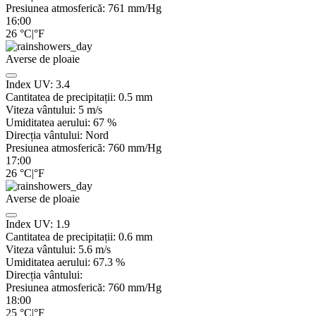
Presiunea atmosferică:
761
mm/Hg
16:00
26
°C
|
°F
Averse de ploaie
Index UV:
3.4
Cantitatea de precipitații:
0.5 mm
Viteza vântului:
5
m/s
Umiditatea aerului:
67
%
Direcția vântului:
Nord
Presiunea atmosferică:
760
mm/Hg
17:00
26
°C
|
°F
Averse de ploaie
Index UV:
1.9
Cantitatea de precipitații:
0.6 mm
Viteza vântului:
5.6
m/s
Umiditatea aerului:
67.3
%
Direcția vântului:
Presiunea atmosferică:
760
mm/Hg
18:00
25
°C
|
°F