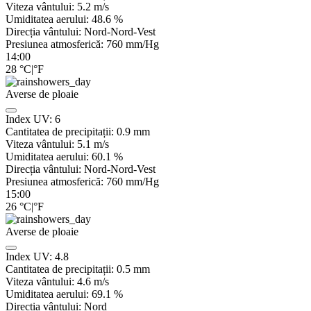
Viteza vântului:
5.2
m/s
Umiditatea aerului:
48.6
%
Direcția vântului:
Nord-Nord-Vest
Presiunea atmosferică:
760
mm/Hg
14:00
28
°C
|
°F
Averse de ploaie
Index UV:
6
Cantitatea de precipitații:
0.9 mm
Viteza vântului:
5.1
m/s
Umiditatea aerului:
60.1
%
Direcția vântului:
Nord-Nord-Vest
Presiunea atmosferică:
760
mm/Hg
15:00
26
°C
|
°F
Averse de ploaie
Index UV:
4.8
Cantitatea de precipitații:
0.5 mm
Viteza vântului:
4.6
m/s
Umiditatea aerului:
69.1
%
Direcția vântului:
Nord