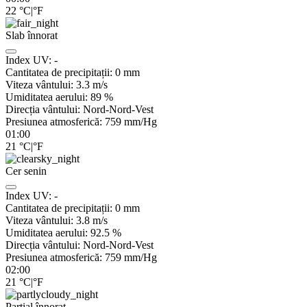
22
°C
|
°F
Slab înnorat
Index UV:
-
Cantitatea de precipitații:
0
mm
Viteza vântului:
3.3
m/s
Umiditatea aerului:
89
%
Direcția vântului:
Nord-Nord-Vest
Presiunea atmosferică:
759
mm/Hg
01:00
21
°C
|
°F
Cer senin
Index UV:
-
Cantitatea de precipitații:
0
mm
Viteza vântului:
3.8
m/s
Umiditatea aerului:
92.5
%
Direcția vântului:
Nord-Nord-Vest
Presiunea atmosferică:
759
mm/Hg
02:00
21
°C
|
°F
Parțial înnorat