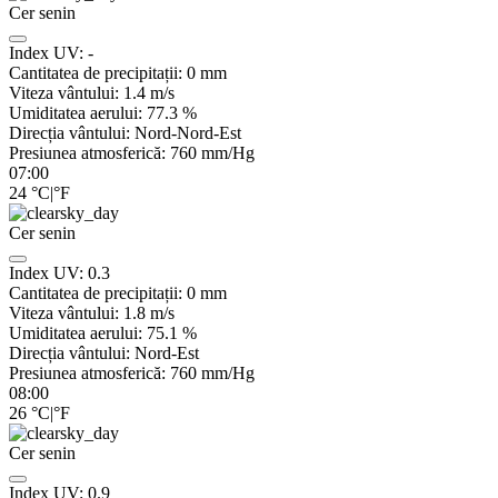
Cer senin
Index UV:
-
Cantitatea de precipitații:
0
mm
Viteza vântului:
1.4
m/s
Umiditatea aerului:
77.3
%
Direcția vântului:
Nord-Nord-Est
Presiunea atmosferică:
760
mm/Hg
07:00
24
°C
|
°F
Cer senin
Index UV:
0.3
Cantitatea de precipitații:
0
mm
Viteza vântului:
1.8
m/s
Umiditatea aerului:
75.1
%
Direcția vântului:
Nord-Est
Presiunea atmosferică:
760
mm/Hg
08:00
26
°C
|
°F
Cer senin
Index UV:
0.9