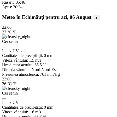
Răsărit: 05:46
Apus: 20:34
Meteo în Echimăuţi pentru azi, 06 August
▼
22:00
27
°C
|
°F
Cer senin
Index UV:
-
Cantitatea de precipitații:
0
mm
Viteza vântului:
1.5
m/s
Umiditatea aerului:
65.5
%
Direcția vântului:
Nord-Nord-Est
Presiunea atmosferică:
761
mm/Hg
23:00
26
°C
|
°F
Cer senin
Index UV:
-
Cantitatea de precipitații:
0
mm
Viteza vântului:
1.6
m/s
Umiditatea aerului:
68.3
%