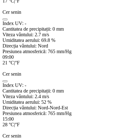
17
°C
|
°F
Cer senin
Index UV:
-
Cantitatea de precipitații:
0
mm
Viteza vântului:
2.7
m/s
Umiditatea aerului:
69.8
%
Direcția vântului:
Nord
Presiunea atmosferică:
765
mm/Hg
09:00
21
°C
|
°F
Cer senin
Index UV:
-
Cantitatea de precipitații:
0
mm
Viteza vântului:
2.4
m/s
Umiditatea aerului:
52
%
Direcția vântului:
Nord-Nord-Est
Presiunea atmosferică:
765
mm/Hg
15:00
28
°C
|
°F
Cer senin