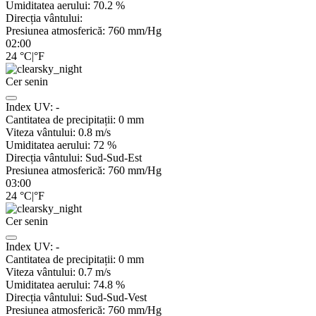
Umiditatea aerului:
70.2
%
Direcția vântului:
Presiunea atmosferică:
760
mm/Hg
02:00
24
°C
|
°F
Cer senin
Index UV:
-
Cantitatea de precipitații:
0
mm
Viteza vântului:
0.8
m/s
Umiditatea aerului:
72
%
Direcția vântului:
Sud-Sud-Est
Presiunea atmosferică:
760
mm/Hg
03:00
24
°C
|
°F
Cer senin
Index UV:
-
Cantitatea de precipitații:
0
mm
Viteza vântului:
0.7
m/s
Umiditatea aerului:
74.8
%
Direcția vântului:
Sud-Sud-Vest
Presiunea atmosferică:
760
mm/Hg