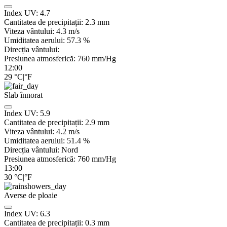
Index UV:
4.7
Cantitatea de precipitații:
2.3
mm
Viteza vântului:
4.3
m/s
Umiditatea aerului:
57.3
%
Direcția vântului:
Presiunea atmosferică:
760
mm/Hg
12:00
29
°C
|
°F
Slab înnorat
Index UV:
5.9
Cantitatea de precipitații:
2.9
mm
Viteza vântului:
4.2
m/s
Umiditatea aerului:
51.4
%
Direcția vântului:
Nord
Presiunea atmosferică:
760
mm/Hg
13:00
30
°C
|
°F
Averse de ploaie
Index UV:
6.3
Cantitatea de precipitații:
0.3 mm