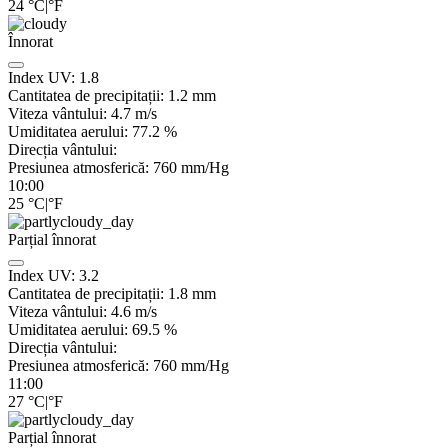
24
°C
|
°F
Înnorat
Index UV:
1.8
Cantitatea de precipitații:
1.2
mm
Viteza vântului:
4.7
m/s
Umiditatea aerului:
77.2
%
Direcția vântului:
Presiunea atmosferică:
760
mm/Hg
10:00
25
°C
|
°F
Parțial înnorat
Index UV:
3.2
Cantitatea de precipitații:
1.8
mm
Viteza vântului:
4.6
m/s
Umiditatea aerului:
69.5
%
Direcția vântului:
Presiunea atmosferică:
760
mm/Hg
11:00
27
°C
|
°F
Parțial înnorat