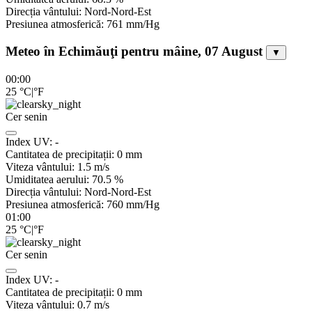
Direcția vântului:
Nord-Nord-Est
Presiunea atmosferică:
761
mm/Hg
Meteo în Echimăuţi pentru mâine, 07 August
▼
00:00
25
°C
|
°F
Cer senin
Index UV:
-
Cantitatea de precipitații:
0
mm
Viteza vântului:
1.5
m/s
Umiditatea aerului:
70.5
%
Direcția vântului:
Nord-Nord-Est
Presiunea atmosferică:
760
mm/Hg
01:00
25
°C
|
°F
Cer senin
Index UV:
-
Cantitatea de precipitații:
0
mm
Viteza vântului:
0.7
m/s