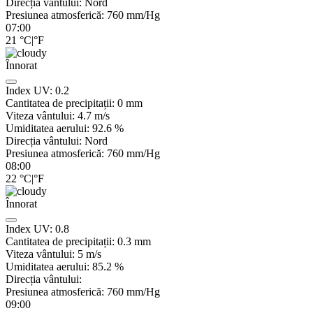
Direcția vântului:
Nord
Presiunea atmosferică:
760
mm/Hg
07:00
21
°C
|
°F
Înnorat
Index UV:
0.2
Cantitatea de precipitații:
0
mm
Viteza vântului:
4.7
m/s
Umiditatea aerului:
92.6
%
Direcția vântului:
Nord
Presiunea atmosferică:
760
mm/Hg
08:00
22
°C
|
°F
Înnorat
Index UV:
0.8
Cantitatea de precipitații:
0.3
mm
Viteza vântului:
5
m/s
Umiditatea aerului:
85.2
%
Direcția vântului:
Presiunea atmosferică:
760
mm/Hg
09:00