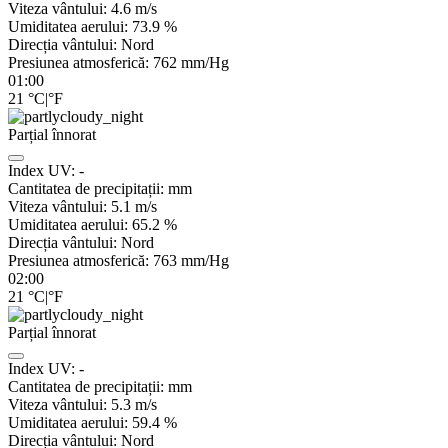
Viteza vântului:
4.6
m/s
Umiditatea aerului:
73.9
%
Direcția vântului:
Nord
Presiunea atmosferică:
762
mm/Hg
01:00
21
°C
|
°F
Parțial înnorat
Index UV:
-
Cantitatea de precipitații:
mm
Viteza vântului:
5.1
m/s
Umiditatea aerului:
65.2
%
Direcția vântului:
Nord
Presiunea atmosferică:
763
mm/Hg
02:00
21
°C
|
°F
Parțial înnorat
Index UV:
-
Cantitatea de precipitații:
mm
Viteza vântului:
5.3
m/s
Umiditatea aerului:
59.4
%
Direcția vântului:
Nord