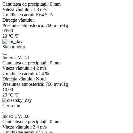
Cantitatea de precipitații:
0
mm
Viteza vântului:
1.3
m/s
Umiditatea aerului:
64.5
%
Direcția vântului:
Presiunea atmosferică:
760
mm/Hg
09:00
29
°C
|
°F
Slab înnorat
Index UV:
2.1
Cantitatea de precipitații:
0
mm
Viteza vântului:
4.2
m/s
Umiditatea aerului:
54
%
Direcția vântului:
Nord
Presiunea atmosferică:
760
mm/Hg
10:00
29
°C
|
°F
Cer senin
Index UV:
3.6
Cantitatea de precipitații:
0
mm
Viteza vântului:
3.4
m/s
Umiditatea aerului:
51.7
%