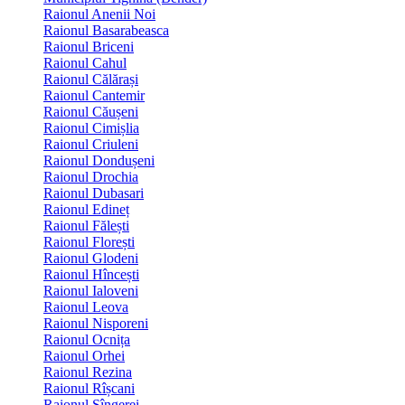
Raionul Anenii Noi
Raionul Basarabeasca
Raionul Briceni
Raionul Cahul
Raionul Călărași
Raionul Cantemir
Raionul Căușeni
Raionul Cimișlia
Raionul Criuleni
Raionul Dondușeni
Raionul Drochia
Raionul Dubasari
Raionul Edineț
Raionul Fălești
Raionul Florești
Raionul Glodeni
Raionul Hîncești
Raionul Ialoveni
Raionul Leova
Raionul Nisporeni
Raionul Ocnița
Raionul Orhei
Raionul Rezina
Raionul Rîșcani
Raionul Sîngerei