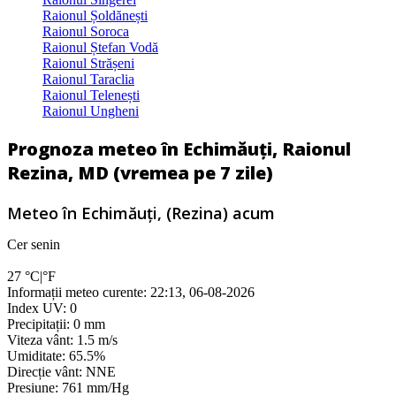
Raionul Șoldănești
Raionul Soroca
Raionul Ștefan Vodă
Raionul Strășeni
Raionul Taraclia
Raionul Telenești
Raionul Ungheni
Prognoza meteo în Echimăuți, Raionul
Rezina, MD (vremea pe 7 zile)
Meteo în Echimăuţi, (Rezina) acum
Cer senin
27
°C
|
°F
Informații meteo curente: 22:13, 06-08-2026
Index UV: 0
Precipitații: 0 mm
Viteza vânt: 1.5 m/s
Umiditate: 65.5%
Direcție vânt: NNE
Presiune: 761 mm/Hg