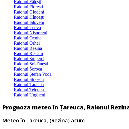
Raionul Fălești
Raionul Florești
Raionul Glodeni
Raionul Hîncești
Raionul Ialoveni
Raionul Leova
Raionul Nisporeni
Raionul Ocnița
Raionul Orhei
Raionul Rezina
Raionul Rîșcani
Raionul Sîngerei
Raionul Șoldănești
Raionul Soroca
Raionul Ștefan Vodă
Raionul Strășeni
Raionul Taraclia
Raionul Telenești
Raionul Ungheni
Prognoza meteo în Țareuca, Raionul Rezina
Meteo în Ţareuca, (Rezina) acum