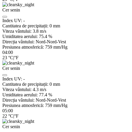
Cer senin
Index UV:
-
Cantitatea de precipitații:
0
mm
Viteza vântului:
3.8
m/s
Umiditatea aerului:
75.4
%
Direcția vântului:
Nord-Nord-Vest
Presiunea atmosferică:
759
mm/Hg
04:00
23
°C
|
°F
Cer senin
Index UV:
-
Cantitatea de precipitații:
0
mm
Viteza vântului:
4.3
m/s
Umiditatea aerului:
77.4
%
Direcția vântului:
Nord-Nord-Vest
Presiunea atmosferică:
759
mm/Hg
05:00
22
°C
|
°F
Cer senin