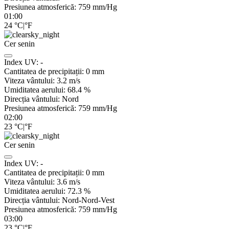
Presiunea atmosferică:
759
mm/Hg
01:00
24
°C
|
°F
Cer senin
Index UV:
-
Cantitatea de precipitații:
0
mm
Viteza vântului:
3.2
m/s
Umiditatea aerului:
68.4
%
Direcția vântului:
Nord
Presiunea atmosferică:
759
mm/Hg
02:00
23
°C
|
°F
Cer senin
Index UV:
-
Cantitatea de precipitații:
0
mm
Viteza vântului:
3.6
m/s
Umiditatea aerului:
72.3
%
Direcția vântului:
Nord-Nord-Vest
Presiunea atmosferică:
759
mm/Hg
03:00
23
°C
|
°F