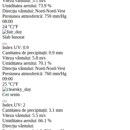
Viteza vântului:
5.1
m/s
Umiditatea aerului:
73.9
%
Direcția vântului:
Nord-Nord-Vest
Presiunea atmosferică:
759
mm/Hg
08:00
24
°C
|
°F
Slab înnorat
Index UV:
0.9
Cantitatea de precipitații:
0.9
mm
Viteza vântului:
5.8
m/s
Umiditatea aerului:
70.1
%
Direcția vântului:
Nord-Nord-Vest
Presiunea atmosferică:
760
mm/Hg
09:00
25
°C
|
°F
Cer senin
Index UV:
2
Cantitatea de precipitații:
3.1
mm
Viteza vântului:
5.5
m/s
Umiditatea aerului:
66.1
%
Direcția vântului: