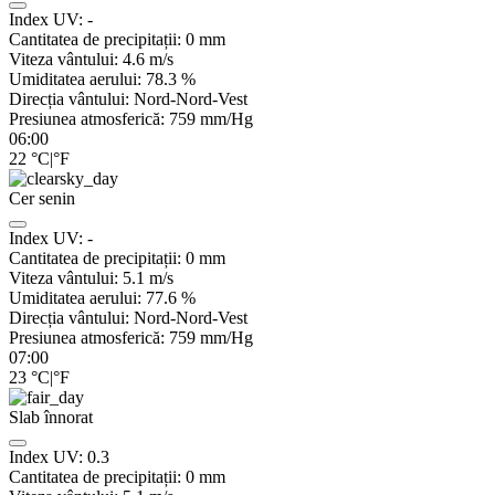
Index UV:
-
Cantitatea de precipitații:
0
mm
Viteza vântului:
4.6
m/s
Umiditatea aerului:
78.3
%
Direcția vântului:
Nord-Nord-Vest
Presiunea atmosferică:
759
mm/Hg
06:00
22
°C
|
°F
Cer senin
Index UV:
-
Cantitatea de precipitații:
0
mm
Viteza vântului:
5.1
m/s
Umiditatea aerului:
77.6
%
Direcția vântului:
Nord-Nord-Vest
Presiunea atmosferică:
759
mm/Hg
07:00
23
°C
|
°F
Slab înnorat
Index UV:
0.3
Cantitatea de precipitații:
0
mm