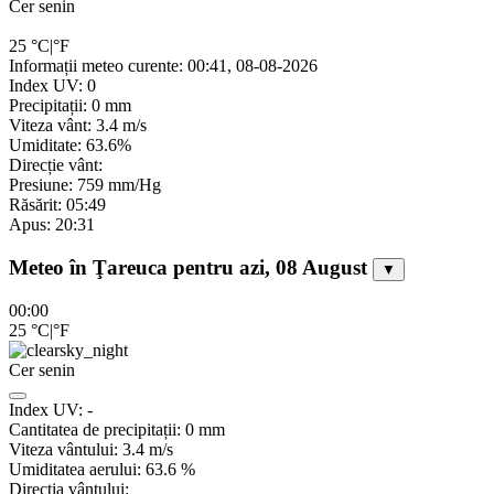
Cer senin
25
°C
|
°F
Informații meteo curente: 00:41, 08-08-2026
Index UV: 0
Precipitații: 0 mm
Viteza vânt: 3.4 m/s
Umiditate: 63.6%
Direcție vânt:
Presiune: 759 mm/Hg
Răsărit: 05:49
Apus: 20:31
Meteo în Ţareuca pentru azi, 08 August
▼
00:00
25
°C
|
°F
Cer senin
Index UV:
-
Cantitatea de precipitații:
0
mm
Viteza vântului:
3.4
m/s
Umiditatea aerului:
63.6
%
Direcția vântului: