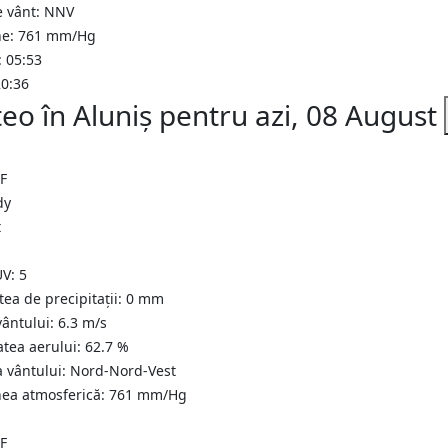
e vânt: NNV
ne: 761 mm/Hg
: 05:53
20:36
eo în Aluniş pentru azi, 08 August
°F
t
UV:
5
tea de precipitații:
0
mm
vântului:
6.3
m/s
atea aerului:
62.7
%
a vântului:
Nord-Nord-Vest
nea atmosferică:
761
mm/Hg
°F