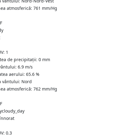
a vântului:
Nord-Nord-Vest
nea atmosferică:
761
mm/Hg
°F
t
UV:
1
tea de precipitații:
0
mm
vântului:
6.9
m/s
atea aerului:
65.6
%
a vântului:
Nord
nea atmosferică:
762
mm/Hg
°F
 înnorat
UV:
0.3