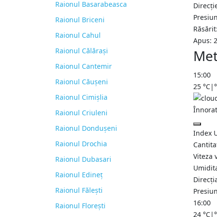
Raionul Basarabeasca
Direcți
Presiu
Raionul Briceni
Răsărit
Raionul Cahul
Apus: 
Raionul Călărași
Met
Raionul Cantemir
15:00
Raionul Căușeni
25
°C
|
Raionul Cimișlia
Înnora
Raionul Criuleni
Raionul Dondușeni
Index 
Raionul Drochia
Cantita
Viteza 
Raionul Dubasari
Umidit
Raionul Edineț
Direcți
Raionul Fălești
Presiu
16:00
Raionul Florești
24
°C
|