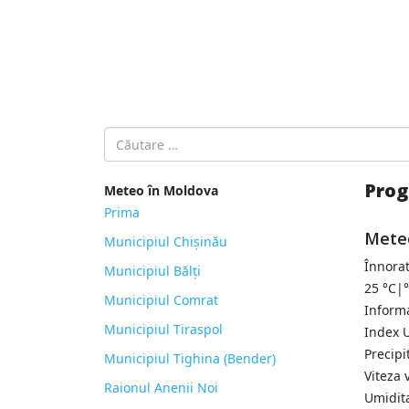
Introdu localitatea:
Prog
Meteo în Moldova
Prima
Meteo
Municipiul Chișinău
Înnora
Municipiul Bălți
25
°C
|
Municipiul Comrat
Informa
Municipiul Tiraspol
Index U
Precipi
Municipiul Tighina (Bender)
Viteza 
Raionul Anenii Noi
Umidit