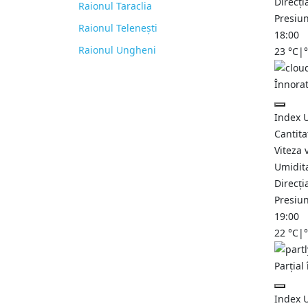
Direcți
Raionul Taraclia
Presiu
Raionul Telenești
18:00
Raionul Ungheni
23
°C
|
Înnora
Index 
Cantita
Viteza 
Umidit
Direcți
Presiu
19:00
22
°C
|
Parțial
Index 