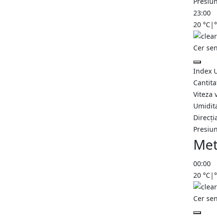
Presiu
23:00
20
°C
|
Cer se
Index 
Cantita
Viteza 
Umidit
Direcți
Presiu
Met
00:00
20
°C
|
Cer se