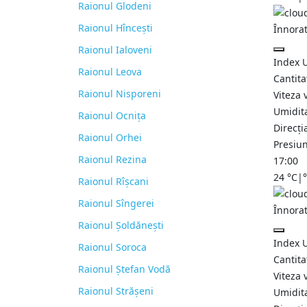
Raionul Glodeni
Raionul Hîncești
Înnora
Raionul Ialoveni
Index 
Raionul Leova
Cantita
Raionul Nisporeni
Viteza 
Umidit
Raionul Ocnița
Direcți
Raionul Orhei
Presiu
Raionul Rezina
17:00
24
°C
|
Raionul Rîșcani
Raionul Sîngerei
Înnora
Raionul Șoldănești
Index 
Raionul Soroca
Cantita
Raionul Ștefan Vodă
Viteza 
Raionul Strășeni
Umidit