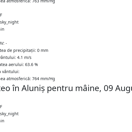
nea atmosferică:
763
mm/Hg
°F
nin
UV:
-
tea de precipitații:
0
mm
vântului:
4.1
m/s
atea aerului:
63.6
%
a vântului:
nea atmosferică:
764
mm/Hg
eo în Aluniş pentru mâine, 09 Au
°F
nin