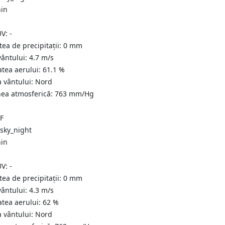
nin
UV:
-
tea de precipitații:
0
mm
vântului:
4.7
m/s
atea aerului:
61.1
%
a vântului:
Nord
nea atmosferică:
763
mm/Hg
°F
nin
UV:
-
tea de precipitații:
0
mm
vântului:
4.3
m/s
atea aerului:
62
%
a vântului:
Nord