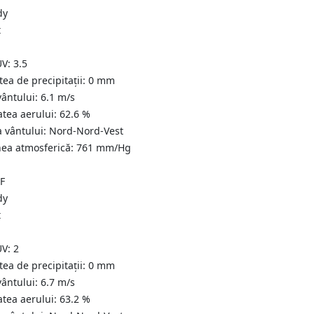
t
UV:
3.5
tea de precipitații:
0
mm
vântului:
6.1
m/s
atea aerului:
62.6
%
a vântului:
Nord-Nord-Vest
nea atmosferică:
761
mm/Hg
°F
t
UV:
2
tea de precipitații:
0
mm
vântului:
6.7
m/s
atea aerului:
63.2
%