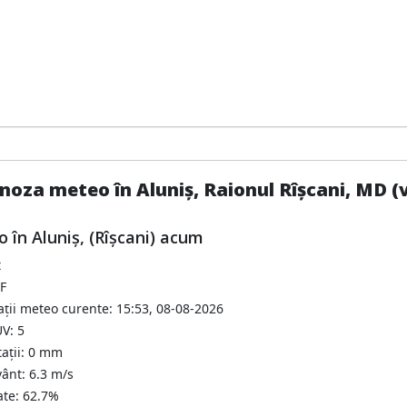
noza meteo în Aluniș, Raionul Rîșcani, MD (v
 în Aluniş, (Rîșcani) acum
t
°F
ții meteo curente: 15:53, 08-08-2026
V: 5
tații: 0 mm
vânt: 6.3 m/s
ate: 62.7%