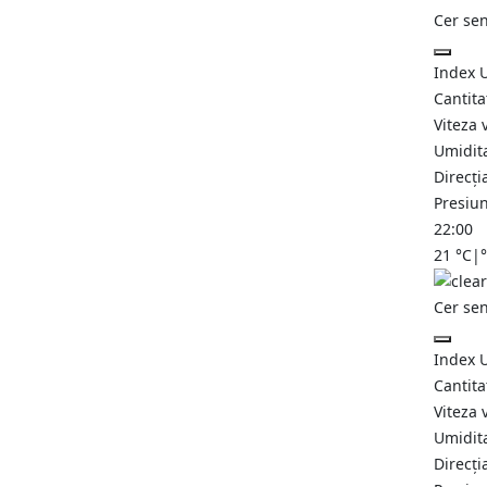
Cer se
Index 
Cantita
Viteza 
Umidit
Direcți
Presiu
22:00
21
°C
|
Cer se
Index 
Cantita
Viteza 
Umidit
Direcți