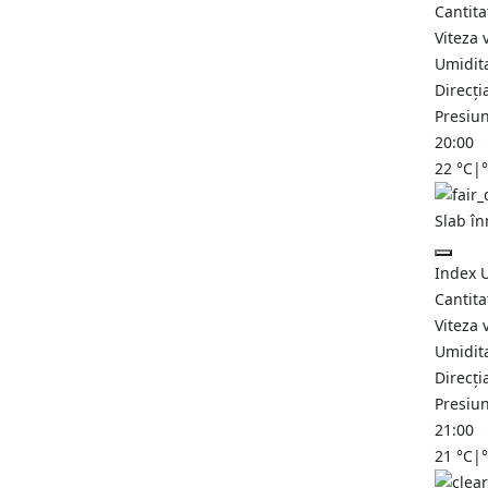
Cantita
Viteza 
Umidit
Direcți
Presiu
20:00
22
°C
|
Slab în
Index 
Cantita
Viteza 
Umidit
Direcți
Presiu
21:00
21
°C
|