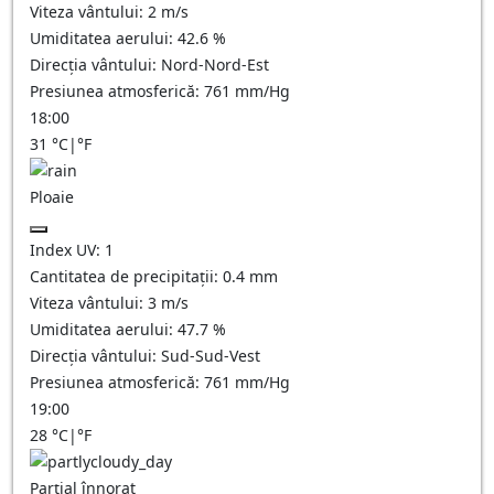
Viteza vântului:
2
m/s
Umiditatea aerului:
42.6
%
Direcția vântului:
Nord-Nord-Est
Presiunea atmosferică:
761
mm/Hg
18:00
31
°C
|
°F
Ploaie
Index UV:
1
Cantitatea de precipitații:
0.4 mm
Viteza vântului:
3
m/s
Umiditatea aerului:
47.7
%
Direcția vântului:
Sud-Sud-Vest
Presiunea atmosferică:
761
mm/Hg
19:00
28
°C
|
°F
Parțial înnorat