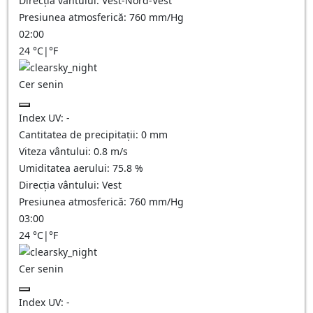
Direcția vântului:
Vest-Nord-Vest
Presiunea atmosferică:
760
mm/Hg
02:00
24
°C
|
°F
Cer senin
Index UV:
-
Cantitatea de precipitații:
0
mm
Viteza vântului:
0.8
m/s
Umiditatea aerului:
75.8
%
Direcția vântului:
Vest
Presiunea atmosferică:
760
mm/Hg
03:00
24
°C
|
°F
Cer senin
Index UV:
-