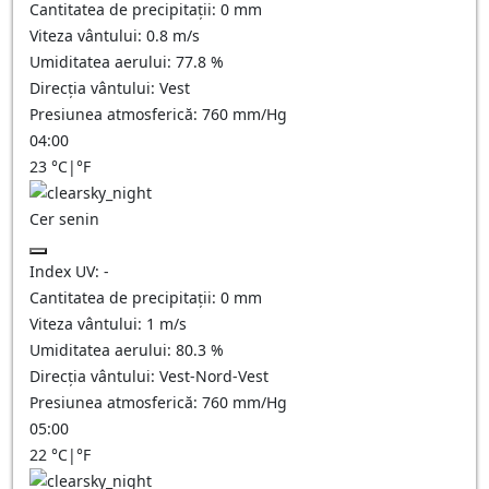
Cantitatea de precipitații:
0
mm
Viteza vântului:
0.8
m/s
Umiditatea aerului:
77.8
%
Direcția vântului:
Vest
Presiunea atmosferică:
760
mm/Hg
04:00
23
°C
|
°F
Cer senin
Index UV:
-
Cantitatea de precipitații:
0
mm
Viteza vântului:
1
m/s
Umiditatea aerului:
80.3
%
Direcția vântului:
Vest-Nord-Vest
Presiunea atmosferică:
760
mm/Hg
05:00
22
°C
|
°F