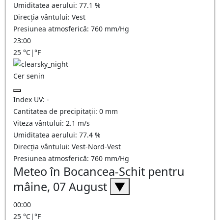
Umiditatea aerului:
77.1
%
Direcția vântului:
Vest
Presiunea atmosferică:
760
mm/Hg
23:00
25
°C
|
°F
Cer senin
Index UV:
-
Cantitatea de precipitații:
0
mm
Viteza vântului:
2.1
m/s
Umiditatea aerului:
77.4
%
Direcția vântului:
Vest-Nord-Vest
Presiunea atmosferică:
760
mm/Hg
Meteo în Bocancea-Schit pentru
mâine, 07 August
▼
00:00
25
°C
|
°F