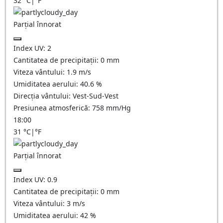
32
°C
|
°F
Parțial înnorat
Index UV:
2
Cantitatea de precipitații:
0
mm
Viteza vântului:
1.9
m/s
Umiditatea aerului:
40.6
%
Direcția vântului:
Vest-Sud-Vest
Presiunea atmosferică:
758
mm/Hg
18:00
31
°C
|
°F
Parțial înnorat
Index UV:
0.9
Cantitatea de precipitații:
0
mm
Viteza vântului:
3
m/s
Umiditatea aerului:
42
%