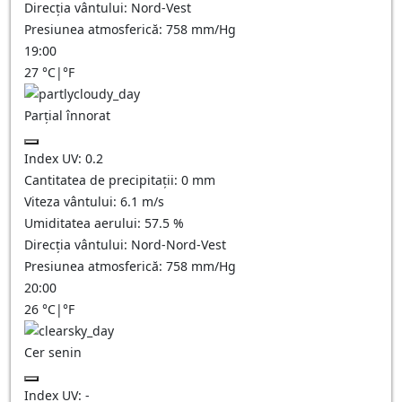
Direcția vântului:
Nord-Vest
Presiunea atmosferică:
758
mm/Hg
19:00
27
°C
|
°F
Parțial înnorat
Index UV:
0.2
Cantitatea de precipitații:
0
mm
Viteza vântului:
6.1
m/s
Umiditatea aerului:
57.5
%
Direcția vântului:
Nord-Nord-Vest
Presiunea atmosferică:
758
mm/Hg
20:00
26
°C
|
°F
Cer senin
Index UV:
-