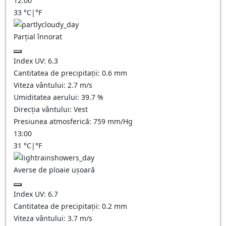
12:00
33
°C
|
°F
Parțial înnorat
Index UV:
6.3
Cantitatea de precipitații:
0.6
mm
Viteza vântului:
2.7
m/s
Umiditatea aerului:
39.7
%
Direcția vântului:
Vest
Presiunea atmosferică:
759
mm/Hg
13:00
31
°C
|
°F
Averse de ploaie ușoară
Index UV:
6.7
Cantitatea de precipitații:
0.2 mm
Viteza vântului:
3.7
m/s