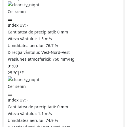
Cer senin
Index UV:
-
Cantitatea de precipitații:
0
mm
Viteza vântului:
1.5
m/s
Umiditatea aerului:
76.7
%
Direcția vântului:
Vest-Nord-Vest
Presiunea atmosferică:
760
mm/Hg
01:00
25
°C
|
°F
Cer senin
Index UV:
-
Cantitatea de precipitații:
0
mm
Viteza vântului:
1.1
m/s
Umiditatea aerului:
74.9
%