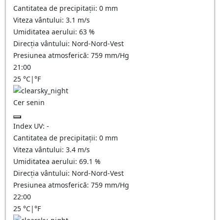
Cantitatea de precipitații:
0
mm
Viteza vântului:
3.1
m/s
Umiditatea aerului:
63
%
Direcția vântului:
Nord-Nord-Vest
Presiunea atmosferică:
759
mm/Hg
21:00
25
°C
|
°F
Cer senin
Index UV:
-
Cantitatea de precipitații:
0
mm
Viteza vântului:
3.4
m/s
Umiditatea aerului:
69.1
%
Direcția vântului:
Nord-Nord-Vest
Presiunea atmosferică:
759
mm/Hg
22:00
25
°C
|
°F