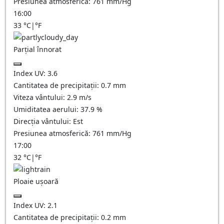
Presiunea atmosferică:
761
mm/Hg
16:00
33
°C
|
°F
Parțial înnorat
Index UV:
3.6
Cantitatea de precipitații:
0.7
mm
Viteza vântului:
2.9
m/s
Umiditatea aerului:
37.9
%
Direcția vântului:
Est
Presiunea atmosferică:
761
mm/Hg
17:00
32
°C
|
°F
Ploaie ușoară
Index UV:
2.1
Cantitatea de precipitații:
0.2 mm