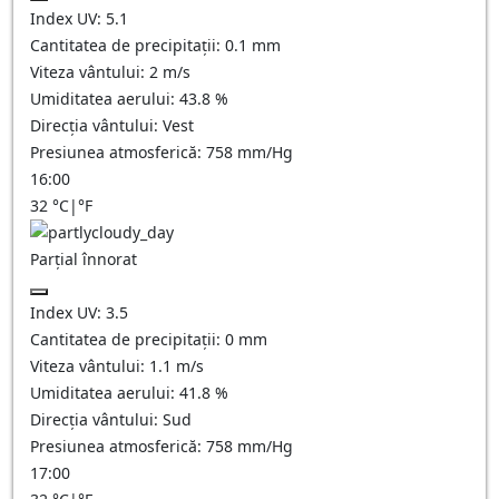
Index UV:
5.1
Cantitatea de precipitații:
0.1
mm
Viteza vântului:
2
m/s
Umiditatea aerului:
43.8
%
Direcția vântului:
Vest
Presiunea atmosferică:
758
mm/Hg
16:00
32
°C
|
°F
Parțial înnorat
Index UV:
3.5
Cantitatea de precipitații:
0
mm
Viteza vântului:
1.1
m/s
Umiditatea aerului:
41.8
%
Direcția vântului:
Sud
Presiunea atmosferică:
758
mm/Hg
17:00