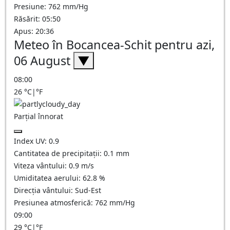
Presiune: 762 mm/Hg
Răsărit: 05:50
Apus: 20:36
Meteo în Bocancea-Schit pentru azi,
06 August
▼
08:00
26
°C
|
°F
Parțial înnorat
Index UV:
0.9
Cantitatea de precipitații:
0.1
mm
Viteza vântului:
0.9
m/s
Umiditatea aerului:
62.8
%
Direcția vântului:
Sud-Est
Presiunea atmosferică:
762
mm/Hg
09:00
29
°C
|
°F