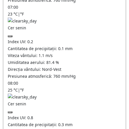
Presiunea atmosferică:
760
mm/Hg
07:00
23
°C
|
°F
Cer senin
Index UV:
0.2
Cantitatea de precipitații:
0.1
mm
Viteza vântului:
1.1
m/s
Umiditatea aerului:
81.4
%
Direcția vântului:
Nord-Vest
Presiunea atmosferică:
760
mm/Hg
08:00
25
°C
|
°F
Cer senin
Index UV:
0.8
Cantitatea de precipitații:
0.3
mm