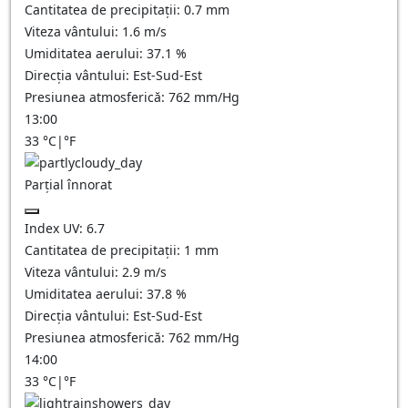
Cantitatea de precipitații:
0.7
mm
Viteza vântului:
1.6
m/s
Umiditatea aerului:
37.1
%
Direcția vântului:
Est-Sud-Est
Presiunea atmosferică:
762
mm/Hg
13:00
33
°C
|
°F
Parțial înnorat
Index UV:
6.7
Cantitatea de precipitații:
1
mm
Viteza vântului:
2.9
m/s
Umiditatea aerului:
37.8
%
Direcția vântului:
Est-Sud-Est
Presiunea atmosferică:
762
mm/Hg
14:00
33
°C
|
°F