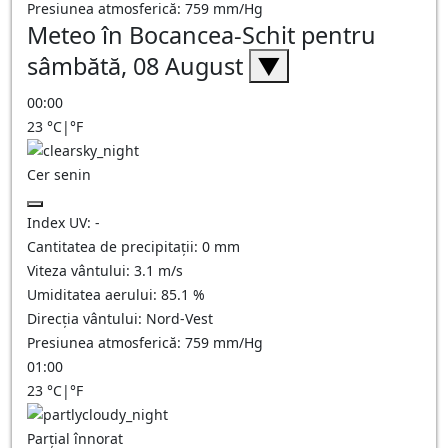
Presiunea atmosferică:
759
mm/Hg
Meteo în Bocancea-Schit pentru
sâmbătă, 08 August
▼
00:00
23
°C
|
°F
Cer senin
Index UV:
-
Cantitatea de precipitații:
0
mm
Viteza vântului:
3.1
m/s
Umiditatea aerului:
85.1
%
Direcția vântului:
Nord-Vest
Presiunea atmosferică:
759
mm/Hg
01:00
23
°C
|
°F
Parțial înnorat