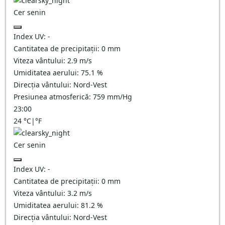
Cer senin
Index UV:
-
Cantitatea de precipitații:
0
mm
Viteza vântului:
2.9
m/s
Umiditatea aerului:
75.1
%
Direcția vântului:
Nord-Vest
Presiunea atmosferică:
759
mm/Hg
23:00
24
°C
|
°F
Cer senin
Index UV:
-
Cantitatea de precipitații:
0
mm
Viteza vântului:
3.2
m/s
Umiditatea aerului:
81.2
%
Direcția vântului:
Nord-Vest