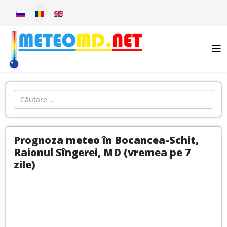
Selectați limba dvs
Introdu localitatea:
Prognoza meteo în Bocancea-Schit,
Raionul Sîngerei, MD (vremea pe 7
zile)