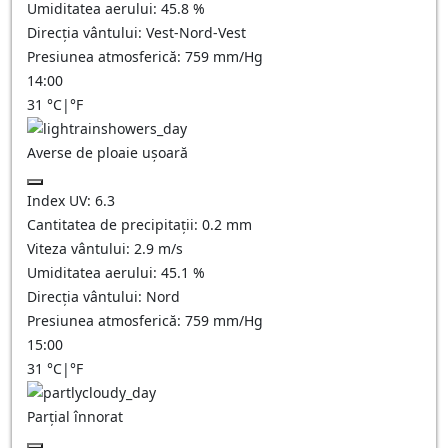
Umiditatea aerului:
45.8
%
Direcția vântului:
Vest-Nord-Vest
Presiunea atmosferică:
759
mm/Hg
14:00
31
°C
|
°F
Averse de ploaie ușoară
Index UV:
6.3
Cantitatea de precipitații:
0.2 mm
Viteza vântului:
2.9
m/s
Umiditatea aerului:
45.1
%
Direcția vântului:
Nord
Presiunea atmosferică:
759
mm/Hg
15:00
31
°C
|
°F
Parțial înnorat