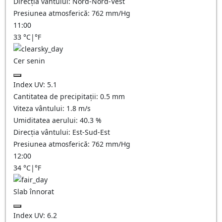
Direcția vântului:
Nord-Nord-Vest
Presiunea atmosferică:
762
mm/Hg
11:00
33
°C
|
°F
Cer senin
Index UV:
5.1
Cantitatea de precipitații:
0.5
mm
Viteza vântului:
1.8
m/s
Umiditatea aerului:
40.3
%
Direcția vântului:
Est-Sud-Est
Presiunea atmosferică:
762
mm/Hg
12:00
34
°C
|
°F
Slab înnorat
Index UV:
6.2