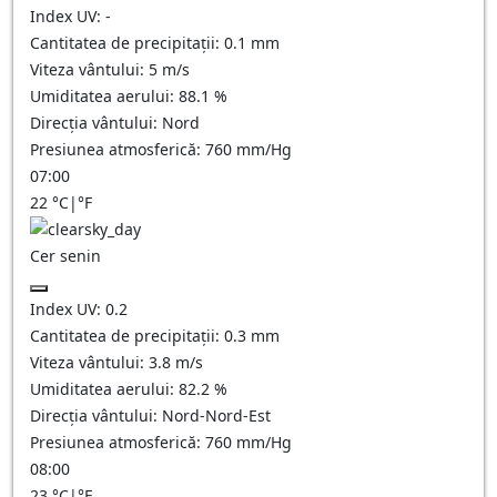
Index UV:
-
Cantitatea de precipitații:
0.1
mm
Viteza vântului:
5
m/s
Umiditatea aerului:
88.1
%
Direcția vântului:
Nord
Presiunea atmosferică:
760
mm/Hg
07:00
22
°C
|
°F
Cer senin
Index UV:
0.2
Cantitatea de precipitații:
0.3
mm
Viteza vântului:
3.8
m/s
Umiditatea aerului:
82.2
%
Direcția vântului:
Nord-Nord-Est
Presiunea atmosferică:
760
mm/Hg
08:00
23
°C
|
°F