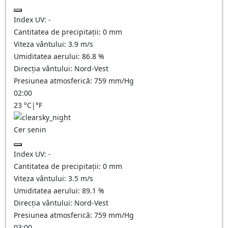
Index UV:
-
Cantitatea de precipitații:
0
mm
Viteza vântului:
3.9
m/s
Umiditatea aerului:
86.8
%
Direcția vântului:
Nord-Vest
Presiunea atmosferică:
759
mm/Hg
02:00
23
°C
|
°F
Cer senin
Index UV:
-
Cantitatea de precipitații:
0
mm
Viteza vântului:
3.5
m/s
Umiditatea aerului:
89.1
%
Direcția vântului:
Nord-Vest
Presiunea atmosferică:
759
mm/Hg
03:00