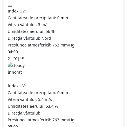
Index UV:
-
Cantitatea de precipitații:
0
mm
Viteza vântului:
5
m/s
Umiditatea aerului:
56
%
Direcția vântului:
Nord
Presiunea atmosferică:
763
mm/Hg
04:00
21
°C
|
°F
Înnorat
Index UV:
-
Cantitatea de precipitații:
0
mm
Viteza vântului:
5.4
m/s
Umiditatea aerului:
53.4
%
Direcția vântului:
Presiunea atmosferică:
763
mm/Hg
05:00