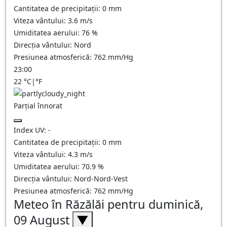
Cantitatea de precipitații:
0
mm
Viteza vântului:
3.6
m/s
Umiditatea aerului:
76
%
Direcția vântului:
Nord
Presiunea atmosferică:
762
mm/Hg
23:00
22
°C
|
°F
Parțial înnorat
Index UV:
-
Cantitatea de precipitații:
0
mm
Viteza vântului:
4.3
m/s
Umiditatea aerului:
70.9
%
Direcția vântului:
Nord-Nord-Vest
Presiunea atmosferică:
762
mm/Hg
Meteo în Răzălăi pentru duminică,
09 August
▼