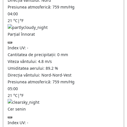
Direcția vântului:
Nord
Presiunea atmosferică:
759
mm/Hg
04:00
21
°C
|
°F
Parțial înnorat
Index UV:
-
Cantitatea de precipitații:
0
mm
Viteza vântului:
4.8
m/s
Umiditatea aerului:
89.2
%
Direcția vântului:
Nord-Nord-Vest
Presiunea atmosferică:
759
mm/Hg
05:00
21
°C
|
°F
Cer senin
Index UV:
-