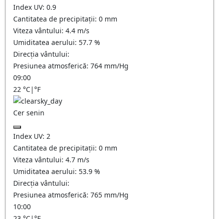
Index UV:
0.9
Cantitatea de precipitații:
0
mm
Viteza vântului:
4.4
m/s
Umiditatea aerului:
57.7
%
Direcția vântului:
Presiunea atmosferică:
764
mm/Hg
09:00
22
°C
|
°F
Cer senin
Index UV:
2
Cantitatea de precipitații:
0
mm
Viteza vântului:
4.7
m/s
Umiditatea aerului:
53.9
%
Direcția vântului:
Presiunea atmosferică:
765
mm/Hg
10:00
23
°C
|
°F