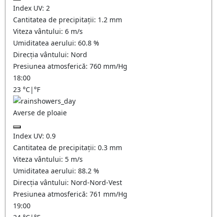
Index UV:
2
Cantitatea de precipitații:
1.2 mm
Viteza vântului:
6
m/s
Umiditatea aerului:
60.8
%
Direcția vântului:
Nord
Presiunea atmosferică:
760
mm/Hg
18:00
23
°C
|
°F
Averse de ploaie
Index UV:
0.9
Cantitatea de precipitații:
0.3 mm
Viteza vântului:
5
m/s
Umiditatea aerului:
88.2
%
Direcția vântului:
Nord-Nord-Vest
Presiunea atmosferică:
761
mm/Hg
19:00