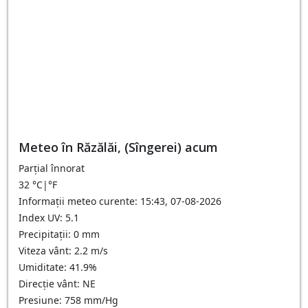
Meteo în Răzălăi, (Sîngerei) acum
Parțial înnorat
32
°C
|
°F
Informații meteo curente: 15:43, 07-08-2026
Index UV: 5.1
Precipitații: 0 mm
Viteza vânt: 2.2 m/s
Umiditate: 41.9%
Direcție vânt: NE
Presiune: 758 mm/Hg