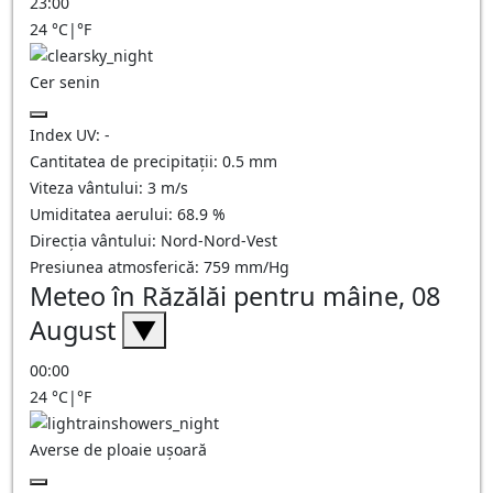
23:00
24
°C
|
°F
Cer senin
Index UV:
-
Cantitatea de precipitații:
0.5
mm
Viteza vântului:
3
m/s
Umiditatea aerului:
68.9
%
Direcția vântului:
Nord-Nord-Vest
Presiunea atmosferică:
759
mm/Hg
Meteo în Răzălăi pentru mâine, 08
August
▼
00:00
24
°C
|
°F
Averse de ploaie ușoară