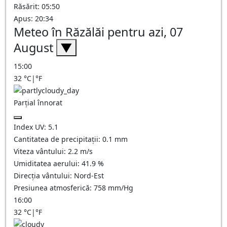
Răsărit: 05:50
Apus: 20:34
Meteo în Răzălăi pentru azi, 07
August
▼
15:00
32
°C
|
°F
Parțial înnorat
Index UV:
5.1
Cantitatea de precipitații:
0.1
mm
Viteza vântului:
2.2
m/s
Umiditatea aerului:
41.9
%
Direcția vântului:
Nord-Est
Presiunea atmosferică:
758
mm/Hg
16:00
32
°C
|
°F