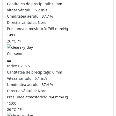
Cantitatea de precipitații:
0
mm
Viteza vântului:
5.2
m/s
Umiditatea aerului:
37.7
%
Direcția vântului:
Nord
Presiunea atmosferică:
765
mm/Hg
14:00
26
°C
|
°F
Cer senin
Index UV:
6.6
Cantitatea de precipitații:
0
mm
Viteza vântului:
5.1
m/s
Umiditatea aerului:
37.4
%
Direcția vântului:
Nord
Presiunea atmosferică:
764
mm/Hg
15:00
26
°C
|
°F