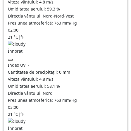
Viteza vântului:
4.8
m/s
Umiditatea aerului:
59.3
%
Direcția vântului:
Nord-Nord-Vest
Presiunea atmosferică:
763
mm/Hg
02:00
21
°C
|
°F
Înnorat
Index UV:
-
Cantitatea de precipitații:
0
mm
Viteza vântului:
4.8
m/s
Umiditatea aerului:
58.1
%
Direcția vântului:
Nord
Presiunea atmosferică:
763
mm/Hg
03:00
21
°C
|
°F
Înnorat