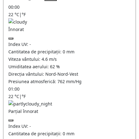
00:00
22
°C
|
°F
Înnorat
Index UV:
-
Cantitatea de precipitații:
0
mm
Viteza vântului:
4.6
m/s
Umiditatea aerului:
62
%
Direcția vântului:
Nord-Nord-Vest
Presiunea atmosferică:
762
mm/Hg
01:00
22
°C
|
°F
Parțial înnorat
Index UV:
-
Cantitatea de precipitații:
0
mm