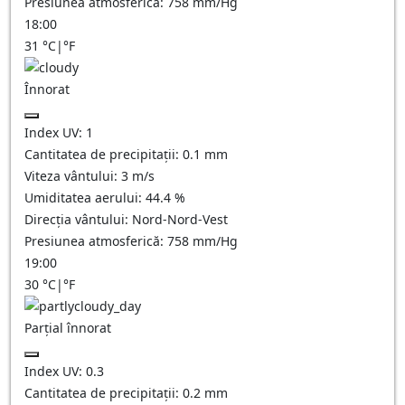
Presiunea atmosferică:
758
mm/Hg
18:00
31
°C
|
°F
Înnorat
Index UV:
1
Cantitatea de precipitații:
0.1
mm
Viteza vântului:
3
m/s
Umiditatea aerului:
44.4
%
Direcția vântului:
Nord-Nord-Vest
Presiunea atmosferică:
758
mm/Hg
19:00
30
°C
|
°F
Parțial înnorat
Index UV:
0.3
Cantitatea de precipitații:
0.2
mm