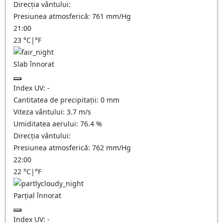
Direcția vântului:
Presiunea atmosferică:
761
mm/Hg
21:00
23
°C
|
°F
Slab înnorat
Index UV:
-
Cantitatea de precipitații:
0
mm
Viteza vântului:
3.7
m/s
Umiditatea aerului:
76.4
%
Direcția vântului:
Presiunea atmosferică:
762
mm/Hg
22:00
22
°C
|
°F
Parțial înnorat
Index UV:
-