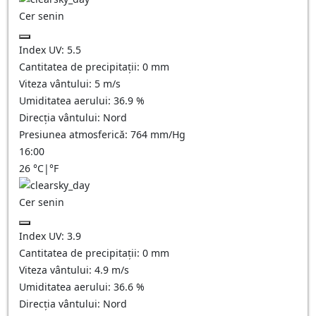
Cer senin
Index UV:
5.5
Cantitatea de precipitații:
0
mm
Viteza vântului:
5
m/s
Umiditatea aerului:
36.9
%
Direcția vântului:
Nord
Presiunea atmosferică:
764
mm/Hg
16:00
26
°C
|
°F
Cer senin
Index UV:
3.9
Cantitatea de precipitații:
0
mm
Viteza vântului:
4.9
m/s
Umiditatea aerului:
36.6
%
Direcția vântului:
Nord