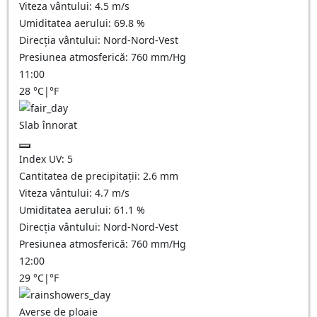
Viteza vântului:
4.5
m/s
Umiditatea aerului:
69.8
%
Direcția vântului:
Nord-Nord-Vest
Presiunea atmosferică:
760
mm/Hg
11:00
28
°C
|
°F
Slab înnorat
Index UV:
5
Cantitatea de precipitații:
2.6
mm
Viteza vântului:
4.7
m/s
Umiditatea aerului:
61.1
%
Direcția vântului:
Nord-Nord-Vest
Presiunea atmosferică:
760
mm/Hg
12:00
29
°C
|
°F
Averse de ploaie