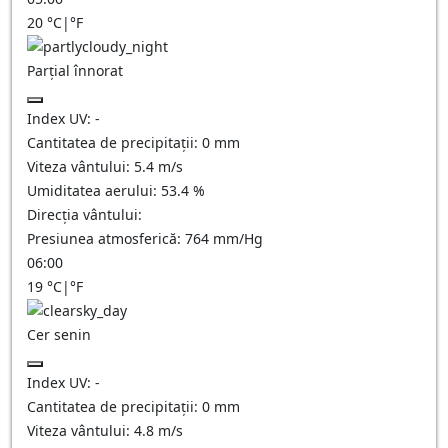
20
°C
|
°F
Parțial înnorat
Index UV:
-
Cantitatea de precipitații:
0
mm
Viteza vântului:
5.4
m/s
Umiditatea aerului:
53.4
%
Direcția vântului:
Presiunea atmosferică:
764
mm/Hg
06:00
19
°C
|
°F
Cer senin
Index UV:
-
Cantitatea de precipitații:
0
mm
Viteza vântului:
4.8
m/s