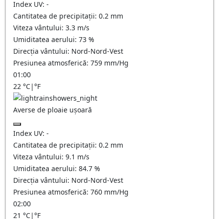
Index UV:
-
Cantitatea de precipitații:
0.2 mm
Viteza vântului:
3.3
m/s
Umiditatea aerului:
73
%
Direcția vântului:
Nord-Nord-Vest
Presiunea atmosferică:
759
mm/Hg
01:00
22
°C
|
°F
Averse de ploaie ușoară
Index UV:
-
Cantitatea de precipitații:
0.2 mm
Viteza vântului:
9.1
m/s
Umiditatea aerului:
84.7
%
Direcția vântului:
Nord-Nord-Vest
Presiunea atmosferică:
760
mm/Hg
02:00
21
°C
|
°F