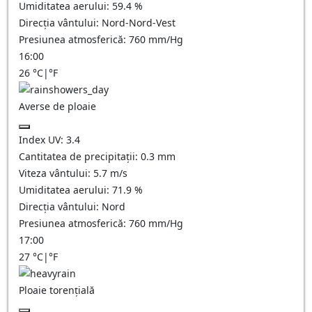
Umiditatea aerului:
59.4
%
Direcția vântului:
Nord-Nord-Vest
Presiunea atmosferică:
760
mm/Hg
16:00
26
°C
|
°F
Averse de ploaie
Index UV:
3.4
Cantitatea de precipitații:
0.3 mm
Viteza vântului:
5.7
m/s
Umiditatea aerului:
71.9
%
Direcția vântului:
Nord
Presiunea atmosferică:
760
mm/Hg
17:00
27
°C
|
°F
Ploaie torențială