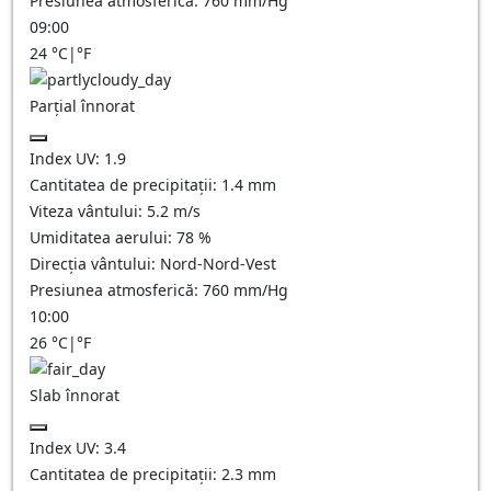
Presiunea atmosferică:
760
mm/Hg
09:00
24
°C
|
°F
Parțial înnorat
Index UV:
1.9
Cantitatea de precipitații:
1.4
mm
Viteza vântului:
5.2
m/s
Umiditatea aerului:
78
%
Direcția vântului:
Nord-Nord-Vest
Presiunea atmosferică:
760
mm/Hg
10:00
26
°C
|
°F
Slab înnorat
Index UV:
3.4
Cantitatea de precipitații:
2.3
mm