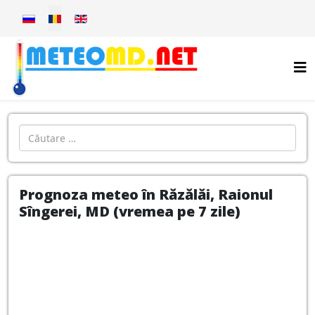
Selectați limba dvs
Introdu localitatea:
Prognoza meteo în Răzălăi, Raionul
Sîngerei, MD (vremea pe 7 zile)