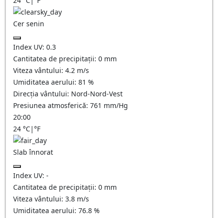
24
°C
|
°F
Cer senin
Index UV:
0.3
Cantitatea de precipitații:
0
mm
Viteza vântului:
4.2
m/s
Umiditatea aerului:
81
%
Direcția vântului:
Nord-Nord-Vest
Presiunea atmosferică:
761
mm/Hg
20:00
24
°C
|
°F
Slab înnorat
Index UV:
-
Cantitatea de precipitații:
0
mm
Viteza vântului:
3.8
m/s
Umiditatea aerului:
76.8
%