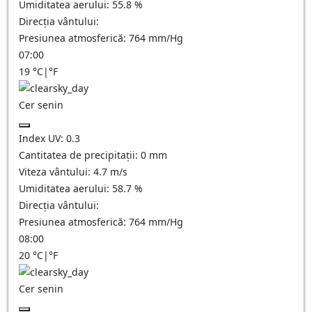
Umiditatea aerului:
55.8
%
Direcția vântului:
Presiunea atmosferică:
764
mm/Hg
07:00
19
°C
|
°F
Cer senin
Index UV:
0.3
Cantitatea de precipitații:
0
mm
Viteza vântului:
4.7
m/s
Umiditatea aerului:
58.7
%
Direcția vântului:
Presiunea atmosferică:
764
mm/Hg
08:00
20
°C
|
°F
Cer senin