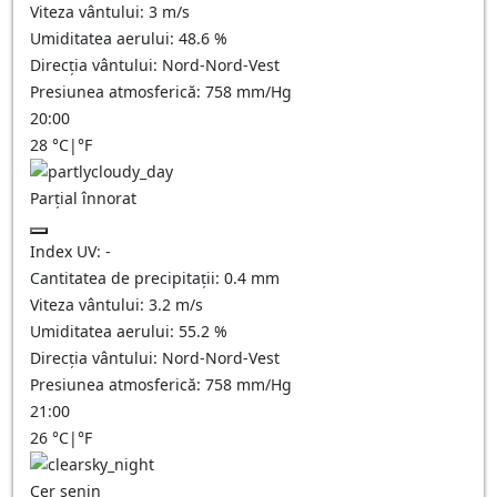
Viteza vântului:
3
m/s
Umiditatea aerului:
48.6
%
Direcția vântului:
Nord-Nord-Vest
Presiunea atmosferică:
758
mm/Hg
20:00
28
°C
|
°F
Parțial înnorat
Index UV:
-
Cantitatea de precipitații:
0.4
mm
Viteza vântului:
3.2
m/s
Umiditatea aerului:
55.2
%
Direcția vântului:
Nord-Nord-Vest
Presiunea atmosferică:
758
mm/Hg
21:00
26
°C
|
°F
Cer senin