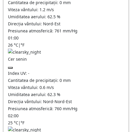
Cantitatea de precipitații:
0
mm
Viteza vântului:
1.2
m/s
Umiditatea aerului:
62.5
%
Direcția vântului:
Nord-Est
Presiunea atmosferică:
761
mm/Hg
01:00
26
°C
|
°F
Cer senin
Index UV:
-
Cantitatea de precipitații:
0
mm
Viteza vântului:
0.6
m/s
Umiditatea aerului:
62.3
%
Direcția vântului:
Nord-Nord-Est
Presiunea atmosferică:
760
mm/Hg
02:00
25
°C
|
°F