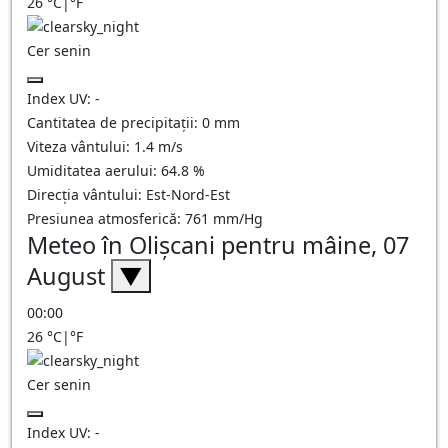
26
°C
|
°F
Cer senin
Index UV:
-
Cantitatea de precipitații:
0
mm
Viteza vântului:
1.4
m/s
Umiditatea aerului:
64.8
%
Direcția vântului:
Est-Nord-Est
Presiunea atmosferică:
761
mm/Hg
Meteo în Olişcani pentru mâine, 07
August
▼
00:00
26
°C
|
°F
Cer senin
Index UV:
-