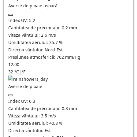
Averse de ploaie ușoară
Index UV:
5.2
Cantitatea de precipitații:
0.2 mm
Viteza vântului:
2.6
m/s
Umiditatea aerului:
35.7
%
Direcția vântului:
Nord-Est
Presiunea atmosferică:
762
mm/Hg
12:00
32
°C
|
°F
Averse de ploaie
Index UV:
6.3
Cantitatea de precipitații:
0.3 mm
Viteza vântului:
3.5
m/s
Umiditatea aerului:
40.8
%
Direcția vântului:
Est