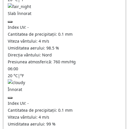
Slab înnorat
Index UV:
-
Cantitatea de precipitații:
0.1
mm
Viteza vântului:
4
m/s
Umiditatea aerului:
98.5
%
Direcția vântului:
Nord
Presiunea atmosferică:
760
mm/Hg
06:00
20
°C
|
°F
Înnorat
Index UV:
-
Cantitatea de precipitații:
0.1
mm
Viteza vântului:
4
m/s
Umiditatea aerului:
99
%