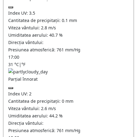
Index UV:
3.5
Cantitatea de precipitații:
0.1 mm
Viteza vântului:
2.8
m/s
Umiditatea aerului:
40.7
%
Direcția vântului:
Presiunea atmosferică:
761
mm/Hg
17:00
31
°C
|
°F
Parțial înnorat
Index UV:
2
Cantitatea de precipitații:
0
mm
Viteza vântului:
2.6
m/s
Umiditatea aerului:
44.2
%
Direcția vântului:
Presiunea atmosferică:
761
mm/Hg