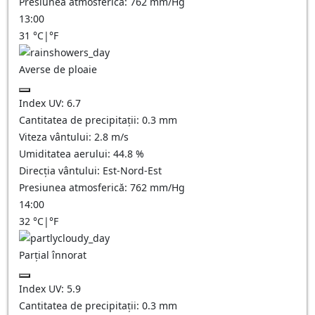
Presiunea atmosferică:
762
mm/Hg
13:00
31
°C
|
°F
Averse de ploaie
Index UV:
6.7
Cantitatea de precipitații:
0.3 mm
Viteza vântului:
2.8
m/s
Umiditatea aerului:
44.8
%
Direcția vântului:
Est-Nord-Est
Presiunea atmosferică:
762
mm/Hg
14:00
32
°C
|
°F
Parțial înnorat
Index UV:
5.9
Cantitatea de precipitații:
0.3
mm