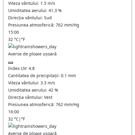
Viteza vântului:
1.5
m/s
Umiditatea aerului:
41.3
%
Direcția vântului:
Sud
Presiunea atmosferică:
762
mm/Hg
15:00
32
°C
|
°F
Averse de ploaie ușoară
Index UV:
4.8
Cantitatea de precipitații:
0.1 mm
Viteza vântului:
3.3
m/s
Umiditatea aerului:
42
%
Direcția vântului:
Vest
Presiunea atmosferică:
762
mm/Hg
16:00
32
°C
|
°F
Averse de ploaie ușoară