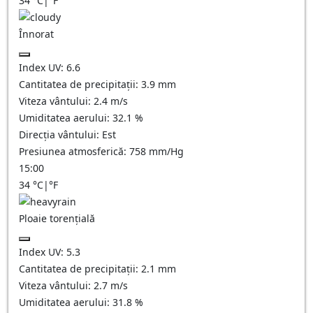
34
°C
|
°F
Înnorat
Index UV:
6.6
Cantitatea de precipitații:
3.9
mm
Viteza vântului:
2.4
m/s
Umiditatea aerului:
32.1
%
Direcția vântului:
Est
Presiunea atmosferică:
758
mm/Hg
15:00
34
°C
|
°F
Ploaie torențială
Index UV:
5.3
Cantitatea de precipitații:
2.1 mm
Viteza vântului:
2.7
m/s
Umiditatea aerului:
31.8
%