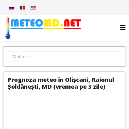
Selectați limba dvs
Introdu localitatea:
Prognoza meteo în Olișcani, Raionul
Șoldănești, MD (vremea pe 3 zile)