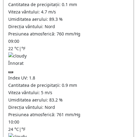
Cantitatea de precipitații:
0.1
mm
Viteza vântului:
4.7
m/s
Umiditatea aerului:
89.3
%
Direcția vântului:
Nord
Presiunea atmosferică:
760
mm/Hg
09:00
22
°C
|
°F
Înnorat
Index UV:
1.8
Cantitatea de precipitații:
0.9
mm
Viteza vântului:
5
m/s
Umiditatea aerului:
83.2
%
Direcția vântului:
Nord
Presiunea atmosferică:
761
mm/Hg
10:00
24
°C
|
°F