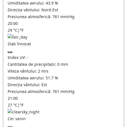
Umiditatea aerului:
43.9
%
Direcția vântului:
Nord-Est
Presiunea atmosferică:
761
mm/Hg
20:00
29
°C
|
°F
Slab înnorat
Index UV:
-
Cantitatea de precipitații:
0
mm
Viteza vântului:
2
m/s
Umiditatea aerului:
51.7
%
Direcția vântului:
Est
Presiunea atmosferică:
761
mm/Hg
21:00
27
°C
|
°F
Cer senin