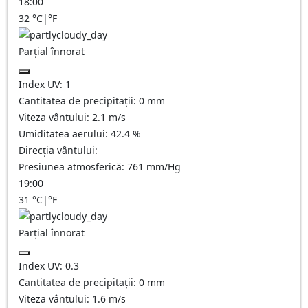
18:00
32
°C
|
°F
Parțial înnorat
Index UV:
1
Cantitatea de precipitații:
0
mm
Viteza vântului:
2.1
m/s
Umiditatea aerului:
42.4
%
Direcția vântului:
Presiunea atmosferică:
761
mm/Hg
19:00
31
°C
|
°F
Parțial înnorat
Index UV:
0.3
Cantitatea de precipitații:
0
mm
Viteza vântului:
1.6
m/s