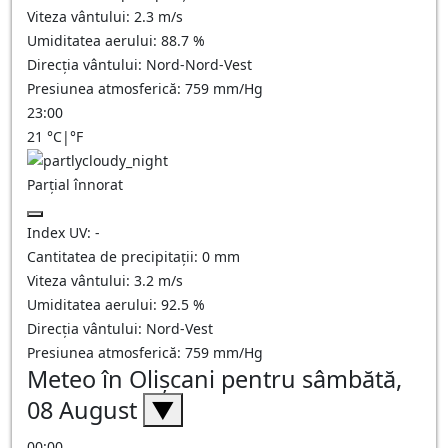
Viteza vântului:
2.3
m/s
Umiditatea aerului:
88.7
%
Direcția vântului:
Nord-Nord-Vest
Presiunea atmosferică:
759
mm/Hg
23:00
21
°C
|
°F
Parțial înnorat
Index UV:
-
Cantitatea de precipitații:
0
mm
Viteza vântului:
3.2
m/s
Umiditatea aerului:
92.5
%
Direcția vântului:
Nord-Vest
Presiunea atmosferică:
759
mm/Hg
Meteo în Olişcani pentru sâmbătă,
08 August
▼
00:00