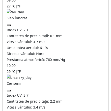
09:00
27
°C
|
°F
Slab înnorat
Index UV:
2.1
Cantitatea de precipitații:
0.1
mm
Viteza vântului:
4.7
m/s
Umiditatea aerului:
61
%
Direcția vântului:
Nord
Presiunea atmosferică:
760
mm/Hg
10:00
29
°C
|
°F
Cer senin
Index UV:
3.7
Cantitatea de precipitații:
2.2
mm
Viteza vântului:
3.4
m/s