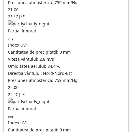
Presiunea atmosferică:
759
mm/Hg
21:00
23
°C
|
°F
Parțial înnorat
Index UV:
-
Cantitatea de precipitații:
0
mm
Viteza vântului:
2.8
m/s
Umiditatea aerului:
84.4
%
Direcția vântului:
Nord-Nord-Est
Presiunea atmosferică:
759
mm/Hg
22:00
22
°C
|
°F
Parțial înnorat
Index UV:
-
Cantitatea de precipitații:
0
mm