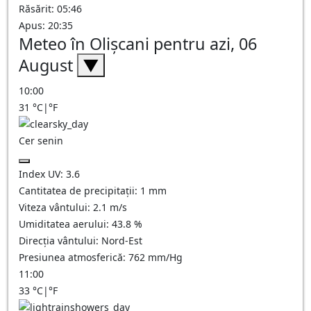
Răsărit: 05:46
Apus: 20:35
Meteo în Olişcani pentru azi, 06
August
▼
10:00
31
°C
|
°F
Cer senin
Index UV:
3.6
Cantitatea de precipitații:
1
mm
Viteza vântului:
2.1
m/s
Umiditatea aerului:
43.8
%
Direcția vântului:
Nord-Est
Presiunea atmosferică:
762
mm/Hg
11:00
33
°C
|
°F