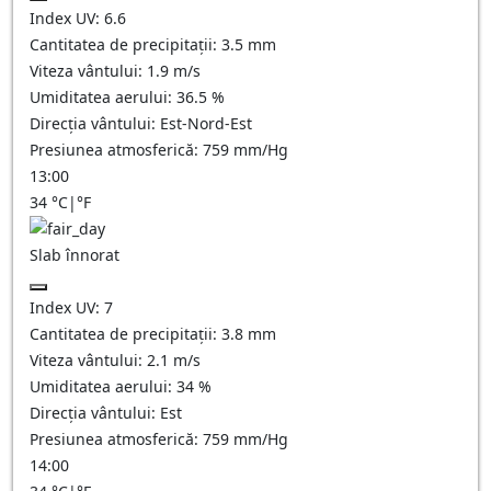
Index UV:
6.6
Cantitatea de precipitații:
3.5
mm
Viteza vântului:
1.9
m/s
Umiditatea aerului:
36.5
%
Direcția vântului:
Est-Nord-Est
Presiunea atmosferică:
759
mm/Hg
13:00
34
°C
|
°F
Slab înnorat
Index UV:
7
Cantitatea de precipitații:
3.8
mm
Viteza vântului:
2.1
m/s
Umiditatea aerului:
34
%
Direcția vântului:
Est
Presiunea atmosferică:
759
mm/Hg
14:00