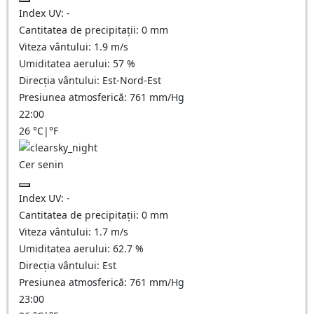
Index UV:
-
Cantitatea de precipitații:
0
mm
Viteza vântului:
1.9
m/s
Umiditatea aerului:
57
%
Direcția vântului:
Est-Nord-Est
Presiunea atmosferică:
761
mm/Hg
22:00
26
°C
|
°F
Cer senin
Index UV:
-
Cantitatea de precipitații:
0
mm
Viteza vântului:
1.7
m/s
Umiditatea aerului:
62.7
%
Direcția vântului:
Est
Presiunea atmosferică:
761
mm/Hg
23:00