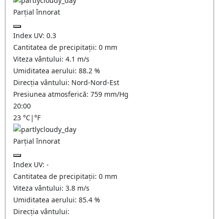
Parțial înnorat
Index UV:
0.3
Cantitatea de precipitații:
0
mm
Viteza vântului:
4.1
m/s
Umiditatea aerului:
88.2
%
Direcția vântului:
Nord-Nord-Est
Presiunea atmosferică:
759
mm/Hg
20:00
23
°C
|
°F
Parțial înnorat
Index UV:
-
Cantitatea de precipitații:
0
mm
Viteza vântului:
3.8
m/s
Umiditatea aerului:
85.4
%
Direcția vântului: