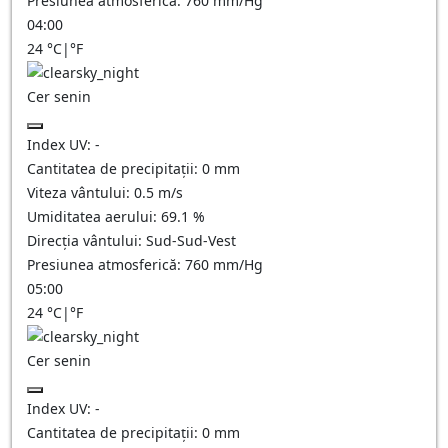
Presiunea atmosferică:
760
mm/Hg
04:00
24
°C
|
°F
Cer senin
Index UV:
-
Cantitatea de precipitații:
0
mm
Viteza vântului:
0.5
m/s
Umiditatea aerului:
69.1
%
Direcția vântului:
Sud-Sud-Vest
Presiunea atmosferică:
760
mm/Hg
05:00
24
°C
|
°F
Cer senin
Index UV:
-
Cantitatea de precipitații:
0
mm