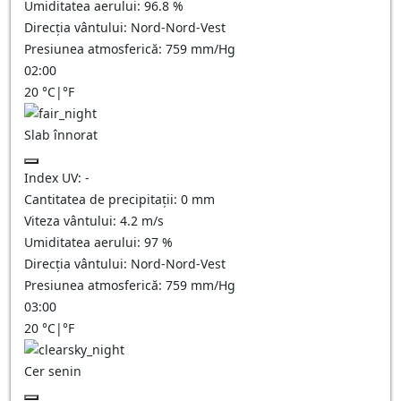
Umiditatea aerului:
96.8
%
Direcția vântului:
Nord-Nord-Vest
Presiunea atmosferică:
759
mm/Hg
02:00
20
°C
|
°F
Slab înnorat
Index UV:
-
Cantitatea de precipitații:
0
mm
Viteza vântului:
4.2
m/s
Umiditatea aerului:
97
%
Direcția vântului:
Nord-Nord-Vest
Presiunea atmosferică:
759
mm/Hg
03:00
20
°C
|
°F
Cer senin