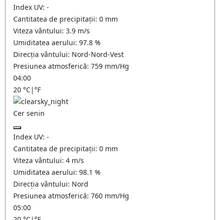
Index UV:
-
Cantitatea de precipitații:
0
mm
Viteza vântului:
3.9
m/s
Umiditatea aerului:
97.8
%
Direcția vântului:
Nord-Nord-Vest
Presiunea atmosferică:
759
mm/Hg
04:00
20
°C
|
°F
Cer senin
Index UV:
-
Cantitatea de precipitații:
0
mm
Viteza vântului:
4
m/s
Umiditatea aerului:
98.1
%
Direcția vântului:
Nord
Presiunea atmosferică:
760
mm/Hg
05:00
20
°C
|
°F